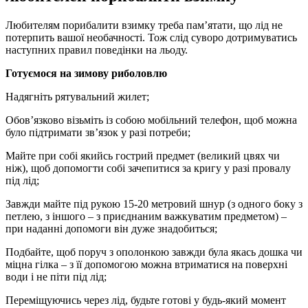
Любителям порибалити взимку треба пам’ятати, що лід не
потерпить вашої необачності. Тож слід суворо дотримуватись
наступних правил поведінки на льоду.
Готуємося на зимову риболовлю
Надягніть рятувальний жилет;
Обов’язково візьміть із собою мобільний телефон, щоб можна
було підтримати зв’язок у разі потреби;
Майте при собі якийсь гострий предмет (великий цвях чи
ніж), щоб допомогти собі зачепитися за кригу у разі провалу
під лід;
Завжди майте під рукою 15-20 метровий шнур (з одного боку з
петлею, з іншого – з приєднаним важкуватим предметом) –
при наданні допомоги він дуже знадобиться;
Подбайте, щоб поруч з ополонкою завжди була якась дошка чи
міцна гілка – з її допомогою можна втриматися на поверхні
води і не піти під лід;
Переміщуючись через лід, будьте готові у будь-який момент