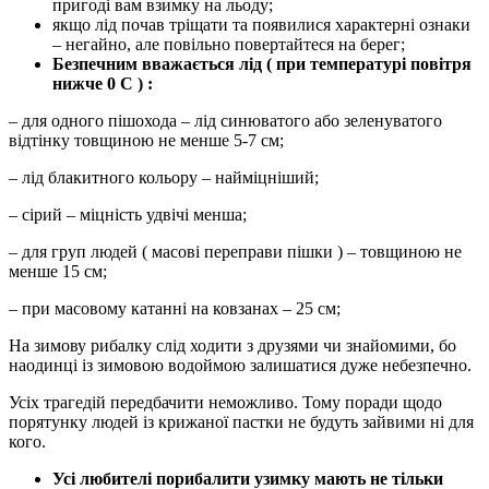
пригоді вам взимку на льоду;
якщо лід почав тріщати та появилися характерні ознаки
– негайно, але повільно повертайтеся на берег;
Безпечним вважається лід ( при температурі повітря
нижче 0 С ) :
– для одного пішохода – лід синюватого або зеленуватого
відтінку товщиною не менше 5-7 см;
– лід блакитного кольору – найміцніший;
– сірий – міцність удвічі менша;
– для груп людей ( масові переправи пішки ) – товщиною не
менше 15 см;
– при масовому катанні на ковзанах – 25 см;
На зимову рибалку слід ходити з друзями чи знайомими, бо
наодинці із зимовою водоймою залишатися дуже небезпечно.
Усіх трагедій передбачити неможливо. Тому поради щодо
порятунку людей із крижаної пастки не будуть зайвими ні для
кого.
Усі любителі порибалити узимку мають не тільки