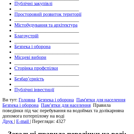
Публічні закупівлі
___________________________
Просторовий розвиток території
___________________________
Містобудування та архітектура
___________________________
Благоустрій
___________________________
Безпека і оборона
___________________________
Місцеві вибори
___________________________
Сторінка профспілки
___________________________
Безбар’єрність
___________________________
Публічні інвестиції
Ви тут:
Головна
Безпека і оборона
Пам'ятки для населення
Безпека і оборона
Пам’ятки для населення
Правила
поведінки під час перебування на водоймах та долікарняна
допомога потерпілому на воді
Друк
|
E-mail
|
Перегляди: 4327