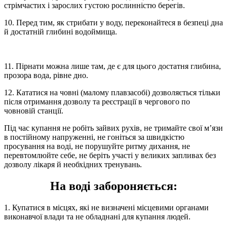
стрімчастих і зарослих густою рослинністю берегів.
10. Перед тим, як стрибати у воду, переконайтеся в безпеці дна
й достатній глибині водоймища.
11. Пірнати можна лише там, де є для цього достатня глибина,
прозора вода, рівне дно.
12. Кататися на човні (малому плавзасобі) дозволяється тільки
після отримання дозволу та реєстрації в чергового по
човновій станції.
Під час купання не робіть зайвих рухів, не тримайте свої м’язи
в постійному напруженні, не гоніться за швидкістю
просування на воді, не порушуйте ритму дихання, не
перевтомлюйте себе, не беріть участі у великих запливах без
дозволу лікаря й необхідних тренувань.
На воді забороняється:
1. Купатися в місцях, які не визначені місцевими органами
виконавчої влади та не обладнані для купання людей.