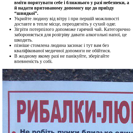
вміти порятувати себе і ближнього у разі небезпеки, а
й надати врятованому допомогу ще до приїзду
“швидкої”.
Укрийте людину від вітру і при першій можливості
доставте в тепле місце, переодягніть у сухий одяг.
Зігріти потерпілого допоможе гарячий чай. Категорично
забороняється для розігріву давати алкогольні напої, це
шкодить.
пізніше стомлена людина засинає і тут вам без
кваліфікованої медичної допомоги не обійтися.
В жодному якому разі не панікуйте, зберігайте
впевненість у собі.