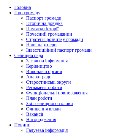
Головна
Про громаду
Паспорт громади
Історична довідка
Пам'ятки історії
Почесний громадянин
Стратегія розвитку громади
Наші партнери
Інвестиційний паспорт громади
Селищна рада
Загальна інформація
Керівництво
Виконавчі органи
Апарат ради
Старостинські округи
Регламент роботи
Функціональні повноваження
План роботи
Звіт селищного голови
Очищення влади
Вакансії
Нагородження
Новини
Галузева інформація