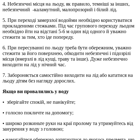
4. Небезпечні місця на льоду, як правило, темніші за інших,
небезпечний -каламутний, малопрозорий і білий лід.
5. При переході замерзлої водойми необхідно користуватися
прокладеними стежками. Під час групового переходу льодом
необхідно йти на відстані 5-6 м один від одного й уважно
стежити за тим, хто іде попереду.
6. При пересуванні по льоду треба бути обережним, уважно
стежити за його поверхнею, обходити небезпечні і підозрілі
місця (вмерзлі в лід кущі, траву та інше). Дуже небезпечно
виходити на лід у нічний час.
7. Забороняється самостійно виходити на лід або кататися на
льоду дітям без нагляду дорослих.
Якщо ви провалились у воду
• зберігайте спокій, не панікуйте;
• голосно покличте на допомогу;
• широко розкиньте руки на краї пролому та утримуйтесь від
занурення у воду з головою;
• намагайтеся обережно дотягнутися до якогось предмета, що