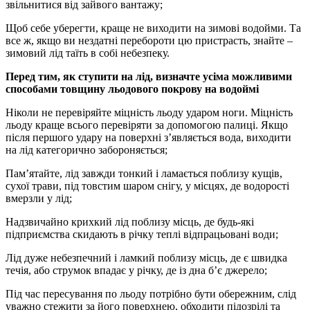
звільнитися від зайвого вантажу;
Щоб себе уберегти, краще не виходити на зимові водойми. Та
все ж, якщо ви нездатні перебороти цю пристрасть, знайте –
зимовий лід таїть в собі небезпеку.
Перед тим, як ступити на лід, визначте усіма можливими
способами товщину льодового покрову на водоймі
Ніколи не перевіряйте міцність льоду ударом ноги. Міцність
льоду краще всього перевіряти за допомогою палиці. Якщо
після першого удару на поверхні з’являється вода, виходити
на лід категорично забороняється;
Пам’ятайте, лід завжди тонкий і ламається поблизу кущів,
сухої трави, під товстим шаром снігу, у місцях, де водорості
вмерзли у лід;
Надзвичайно крихкий лід поблизу місць, де будь-які
підприємства скидають в річку теплі відпрацьовані води;
Лід дуже небезпечний і ламкий поблизу місць, де є швидка
течія, або струмок впадає у річку, де із дна б’є джерело;
Під час пересування по льоду потрібно бути обережним, слід
уважно стежити за його поверхнею, обходити підозрілі та