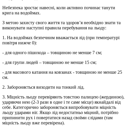
Небезпека зростає навесні, коли активно починає танути
крига на водоймах.
З метою захисту свого життя та здоров’я необхідно знати та
виконувати наступні правила перебування на льоду:
1. На водоймах безпечним вважається лід (при температурі
повітря нижче 0):
- для одного пішохода – товщиною не менше 7 см;
- для групи людей – товщиною не менше 15 см;
- для масового катання на ковзанах - товщиною не менше 25
см.
2. Забороняється виходити на тонкий лід.
3. Міцність льоду перевіряють товстою палицею (жердиною),
ударяючи нею (2-3 рази в одне і те саме місце) якнайдалі від
себе. Категорично забороняється випробовувати міцність
льоду ударами ніг. Якщо лід недостатньо міцний, потрібно
припинити рух і повертатися назад своїми слідами (там
міцність льоду вже перевірена).