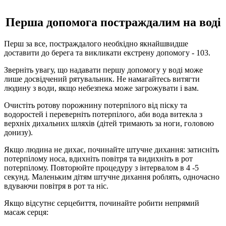
Перша допомога постраждалим на воді
Перш за все, постраждалого необхідно якнайшвидше
доставити до берега та викликати екстрену допомогу - 103.
Зверніть увагу, що надавати першу допомогу у воді може
лише досвідчений рятувальник. Не намагайтесь витягти
людину з води, якщо небезпека може загрожувати і вам.
Очистіть ротову порожнину потерпілого від піску та
водоростей і переверніть потерпілого, аби вода витекла з
верхніх дихальних шляхів (дітей тримають за ноги, головою
донизу).
Якщо людина не дихає, починайте штучне дихання: затисніть
потерпілому носа, вдихніть повітря та видихніть в рот
потерпілому. Повторюйте процедуру з інтервалом в 4 -5
секунд. Маленьким дітям штучне дихання роблять, одночасно
вдуваючи повітря в рот та ніс.
Якщо відсутнє серцебиття, починайте робити непрямий
масаж серця: