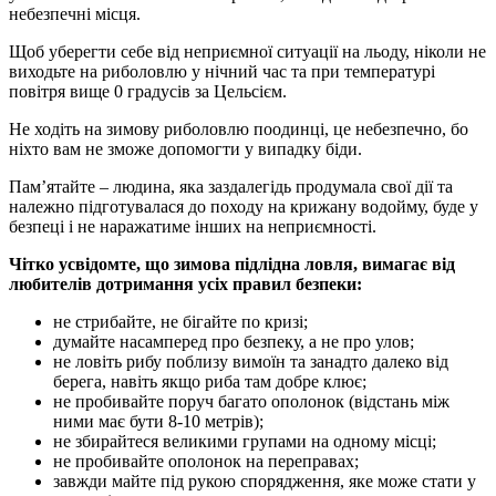
небезпечні місця.
Щоб уберегти себе від неприємної ситуації на льоду, ніколи не
виходьте на риболовлю у нічний час та при температурі
повітря вище 0 градусів за Цельсієм.
Не ходіть на зимову риболовлю поодинці, це небезпечно, бо
ніхто вам не зможе допомогти у випадку біди.
Пам’ятайте – людина, яка заздалегідь продумала свої дії та
належно підготувалася до походу на крижану водойму, буде у
безпеці і не наражатиме інших на неприємності.
Чітко усвідомте, що зимова підлідна ловля, вимагає від
любителів дотримання усіх правил безпеки:
не стрибайте, не бігайте по кризі;
думайте насамперед про безпеку, а не про улов;
не ловіть рибу поблизу вимоїн та занадто далеко від
берега, навіть якщо риба там добре клює;
не пробивайте поруч багато ополонок (відстань між
ними має бути 8-10 метрів);
не збирайтеся великими групами на одному місці;
не пробивайте ополонок на переправах;
завжди майте під рукою спорядження, яке може стати у