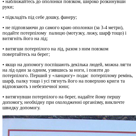
• наближайтесь до ополонки повзком, широко розкинувши
руки;
• підкладіть під себе дошку, фанеру;
• не підповзаючи до самого краю ополонки (за 3-4 метри),
подайте потерпілому палицю (мотузку, лижу, шарф тощо) і
витягніть його на лід;
• витягши потерпілого на лід, разом з ним повзком
повертайтесь на берег;
• якщо на допомогу поспішають декілька людей, можна лягти
на лід один за одним, узявшись за ноги, і повзти до
потерпілого. Перший у «ланцюгу» подає потерпілому ремінь,
шарф, палку тощо і усі тягнуть його на поверхню криги та
відповзають з небезпечної зони;
• витягнувши потерпілого на берег, надайте йому першу
допомогу, необхідну при охолодженні організму, викличте
швидку допомогу.