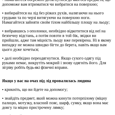
допоможе вам втриматися чи вибратися на поверхню;
• вибирайтеся на лід без різких рухів, налягаючи на нього
грудьми та по черзі витягуючи на поверхню ноги.
Намагайтеся зайняти своїм тілом найбільшу площу на льоду;
• вибравшись з ополонки, необхідно відкотитися від неї на
безпечну відстань, а потім повзти в той бік, звідки ви
прийшли, адже там міцність льоду вже перевірена. Ні в якому
випадку не можна швидко бігти до берега, навіть якщо вам
цього дуже хочеться;
• далі необхідно переодягнутися. Якщо сухого одягу під
руками немає, викрутіть мокрий і знову одягніть його. Для
зігріву робіть будь-які фізичні вправи.
Якщо у вас на очах під лід провалилась людина
• крикніть, що ви йдете на допомогу;
• знайдіть предмет, який можна кинути потерпілому (міцну
палицю, мотузку, власний пояс, шарф, сумку, якщо вона має
довгу та міцно пристрочену лямку;