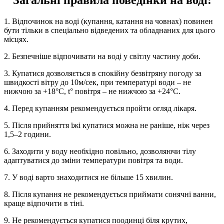
Загальні правила поведінки на воді:
1. Відпочинок на воді (купання, катання на човнах) повинен
бути тільки в спеціально відведених та обладнаних для цього
місцях.
2. Безпечніше відпочивати на воді у світлу частину доби.
3. Купатися дозволяється в спокійну безвітряну погоду за
швидкості вітру до 10м/сек, при температурі води – не
нижчою за +18°С, t° повітря – не нижчою за +24°С.
4. Перед купанням рекомендується пройти огляд лікаря.
5. Після прийняття їжі купатися можна не раніше, ніж через
1,5–2 години.
6. Заходити у воду необхідно повільно, дозволяючи тілу
адаптуватися до зміни температури повітря та води.
7. У воді варто знаходитися не більше 15 хвилин.
8. Після купання не рекомендується приймати сонячні ванни,
краще відпочити в тіні.
9. Не рекомендується купатися поодинці біля крутих,