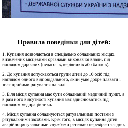
Правила поведінки для дітей:
1. Купання дозволяється в спеціально обладнаних місцях,
визначених місцевими органами виконавчої влади, під
наглядом дорослих (педагогів, керівників або батьків).
2. До купання допускаються групи дітей до 10 осіб під
наглядом одного відповідального, який уміє добре плавати і
знає прийоми рятування на воді.
3. Біля місця купання має бути обладнаний медичний пункт, а
в разі його відсутності купання має здійснюватись під
наглядом медпрацівника.
4. Місця купання обладнуються рятувальними постами з
рятувальними засобами. Крім того, в місцях купання дітей
аварійно-рятувальними службами ретельно перевіряється дно,