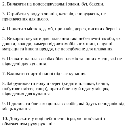
2. Вилазити на попереджувальні знаки, буї, бакени.
3. Стрибати у воду з човнів, катерів, споруджень, не
призначених для цього.
4. Пірнати з містків, дамб, причалів, дерев, високих берегів.
5. Використовувати для плавання такі небезпечні засоби, як
дошки, колоди, камери від автомобільних шин, надувні
матраци та інше знаряддя, не передбачене для плавання.
6. Плавати на плавзасобах біля пляжів та інших місць, які не
відведені для купання.
7. Вживати спиртні напої під час купання.
8. Забруднювати воду й берег (кидати пляшки, банки,
побутове сміття, тощо), прати білизну й одяг у місцях,
відведених для купання.
9. Підпливати близько до плавзасобів, які йдуть неподалік від
місць купання.
10. Допускати у воді небезпечні ігри, які пов’язані з
обмеженням руху рук і ніг.