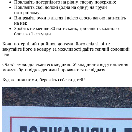
Покладіть потерпілого на рівну, тверду поверхню;
Покладіть свої долоні (одна на одну) на груди
потерпілому;
Випряміть руки в ліктях і всією своєю вагою натисніть
на неї;
Зробіть не менше 30 натискань, тривалість кожного
близько 1 секунди.
Коли потерпілий прийшов до тями, його слід зігріти:
закутайте його в ковдру, за можливості дайте теплий солодкий
чай.
Обов’язково дочекайтесь медиків! Ускладнення від утоплення
можуть бути відкладеними і проявитися не відразу.
Будьте пильними, бережіть себе та дітей!