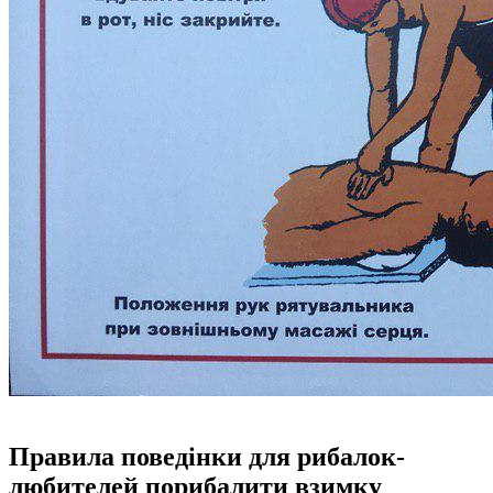
Правила поведінки для рибалок-
любителей порибалити взимку