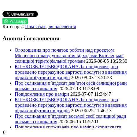
Whatsapp
Категорія:
Пам’ятки для населення
Анонси і оголошення
Оголошення про початок роботи над проєктом
Місцевого плану управління відходами Козелецької
селищної територіальної громади
2026-08-05 13:25:30
КП «КОЗЕЛЕЦЬВОДОКАНАЛ» повідомляє, що
проведено перерахунок вартості послуги з вивезення
рідких побутових відходів
2026-08-03 13:51:23
Про скликання п’ятдесят дев’ятої сесії селищної ради
восьмого скликання
2026-07-13 11:28:08
Повідомлення про наміри
2026-07-07 11:34:47
КП «КОЗЕЛЕЦЬВОДОКАНАЛ» повідомляє, що
проведено перерахунок вартості послуги з вивезення
рідких побутових відходів
2026-06-25 11:46:13
Про скликання п’ятдесят восьмої сесії селищної ради
восьмого скликання
2026-06-15 11:52:11
Повідомлення споживачів про наміри скоригувати
0
вартість послуг з централізрваного водопостачання та