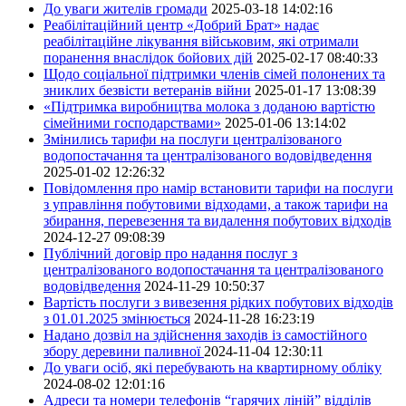
До уваги жителів громади
2025-03-18 14:02:16
Реабілітаційний центр «Добрий Брат» надає
реабілітаційне лікування військовим, які отримали
поранення внаслідок бойових дій
2025-02-17 08:40:33
Щодо соціальної підтримки членів сімей полонених та
зниклих безвісти ветеранів війни
2025-01-17 13:08:39
«Підтримка виробництва молока з доданою вартістю
сімейними господарствами»
2025-01-06 13:14:02
Змінились тарифи на послуги централізованого
водопостачання та централізованого водовідведення
2025-01-02 12:26:32
Повідомлення про намір встановити тарифи на послуги
з управління побутовими відходами, а також тарифи на
збирання, перевезення та видалення побутових відходів
2024-12-27 09:08:39
Публічний договір про надання послуг з
централізованого водопостачання та централізованого
водовідведення
2024-11-29 10:50:37
Вартість послуги з вивезення рідких побутових відходів
з 01.01.2025 змінюється
2024-11-28 16:23:19
Надано дозвіл на здійснення заходів із самостійного
збору деревини паливної
2024-11-04 12:30:11
До уваги осіб, які перебувають на квартирному обліку
2024-08-02 12:01:16
Адреси та номери телефонів “гарячих ліній” відділів