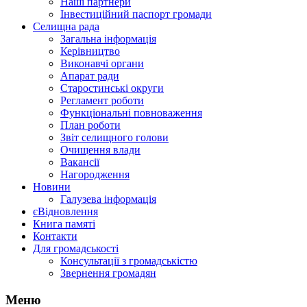
Наші партнери
Інвестиційний паспорт громади
Селищна рада
Загальна інформація
Керівництво
Виконавчі органи
Апарат ради
Старостинські округи
Регламент роботи
Функціональні повноваження
План роботи
Звіт селищного голови
Очищення влади
Вакансії
Нагородження
Новини
Галузева інформація
єВідновлення
Книга памяті
Контакти
Для громадськості
Консультації з громадськістю
Звернення громадян
Меню