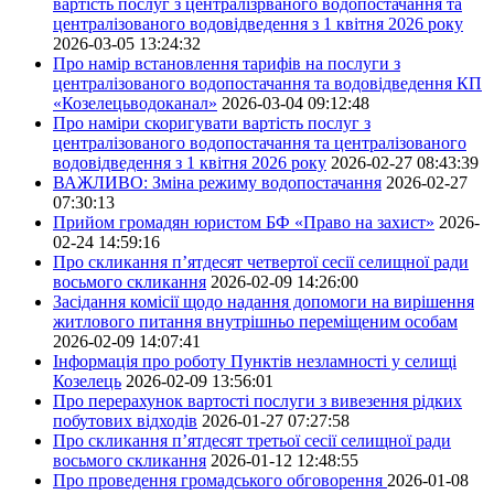
вартість послуг з централізрваного водопостачання та
централізованого водовідведення з 1 квітня 2026 року
2026-03-05 13:24:32
Про намір встановлення тарифів на послуги з
централізованого водопостачання та водовідведення КП
«Козелецьводоканал»
2026-03-04 09:12:48
Про наміри скоригувати вартість послуг з
централізованого водопостачання та централізованого
водовідведення з 1 квітня 2026 року
2026-02-27 08:43:39
ВАЖЛИВО: Зміна режиму водопостачання
2026-02-27
07:30:13
Прийом громадян юристом БФ «Право на захист»
2026-
02-24 14:59:16
Про скликання п’ятдесят четвертої сесії селищної ради
восьмого скликання
2026-02-09 14:26:00
Засідання комісії щодо надання допомоги на вирішення
житлового питання внутрішньо переміщеним особам
2026-02-09 14:07:41
Інформація про роботу Пунктів незламності у селищі
Козелець
2026-02-09 13:56:01
Про перерахунок вартості послуги з вивезення рідких
побутових відходів
2026-01-27 07:27:58
Про скликання п’ятдесят третьої сесії селищної ради
восьмого скликання
2026-01-12 12:48:55
Про проведення громадського обговорення
2026-01-08