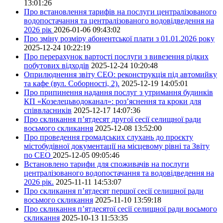
13:01:26
Про встановлення тарифів на послуги централізованого
водопостачання та централізованого водовідведення на
2026 рік
2026-01-06 09:43:02
Про зміну розміру абонентської плати з 01.01.2026 року
2025-12-24 10:22:19
Про перерахунок вартості послуги з вивезення рідких
побутових відходів
2025-12-24 10:20:48
Оприлюднення звіту СЕО: реконструкція під автомийку
та кафе (вул. Соборності, 2).
2025-12-19 14:05:01
Про припинення надання послуг з утримання будинків
КП «Козелецьводоканал»: роз’яснення та кроки для
співвласників
2025-12-17 14:07:36
Про скликання п’ятдесят другої сесії селищної ради
восьмого скликання
2025-12-08 13:52:00
Про проведення громадських слухань до проєкту
містобудівної документації на місцевому рівні та Звіту
по СЕО
2025-12-05 09:05:46
Встановлено тарифи для споживачів на послуги
централізованого водопостачання та водовідведення на
2026 рік.
2025-11-11 14:53:07
Про скликання п’ятдесят першої сесії селищної ради
восьмого скликання
2025-11-10 13:59:18
Про скликання п’ятдесятої сесії селищної ради восьмого
скликання
2025-10-13 11:53:35