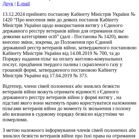
Друк
|
E-mail
13.12.2024 прийнято постанову Кабінету Міністрів України №
1420 “Про внесення змін до деяких постанов Кабінету
Міністрів України щодо використання витягу з Єдиного
державного реєстру ветеранів війни для отримання пільг
деякими категоріями осіб” (далі - Постанова № 1420), якою
внесено зміни, зокрема, до Положення про Єдиний
державний реєстр ветеранів війни, затвердженого постановою
Кабінету Міністрів України від 14.08.2019 № 700, та до
Порядку надання пільг на оплату житлово-комунальних
послуг, придбання твердого палива і скрапленого газу у
грошовій формі, затвердженого постановою Кабінету
Міністрів України від 17.04.2019 № 373.
Відтепер, члени сімей полонених або зниклих безвісти
ветеранів війни можуть отримати відомості з Єдиного
державного реєстру ветеранів війни у формі витягу , на
підставі якого вони матимуть право користуватися належними
пільгами ветеранів війни до моменту їх звільнення з полону
або визнання в судовому порядку безвісно відсутніми чи
померлими.
З метою належного інформування членів сімей полонених або
зниклих безвісти ветеранів війни про їхні права на отримання