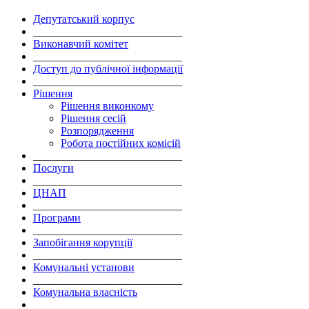
Депутатський корпус
___________________________
Виконавчий комітет
___________________________
Доступ до публічної інформації
___________________________
Рішення
Рішення виконкому
Рішення сесій
Розпорядження
Робота постійних комісій
___________________________
Послуги
___________________________
ЦНАП
___________________________
Програми
___________________________
Запобігання корупції
___________________________
Комунальні установи
___________________________
Комунальна власність
___________________________