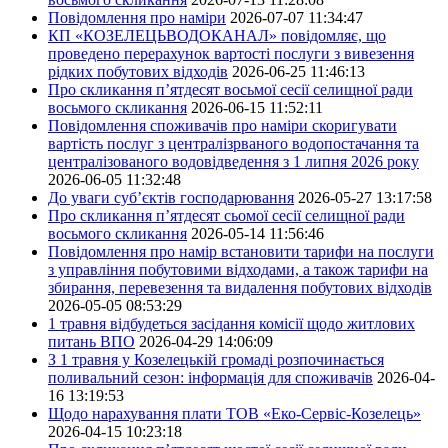
Повідомлення про наміри
2026-07-07 11:34:47
КП «КОЗЕЛЕЦЬВОДОКАНАЛ» повідомляє, що
проведено перерахунок вартості послуги з вивезення
рідких побутових відходів
2026-06-25 11:46:13
Про скликання п’ятдесят восьмої сесії селищної ради
восьмого скликання
2026-06-15 11:52:11
Повідомлення споживачів про наміри скоригувати
вартість послуг з централізрваного водопостачання та
централізованого водовідведення з 1 липня 2026 року
2026-06-05 11:32:48
До уваги суб’єктів господарювання
2026-05-27 13:17:58
Про скликання п’ятдесят сьомої сесії селищної ради
восьмого скликання
2026-05-14 11:56:46
Повідомлення про намір встановити тарифи на послуги
з управління побутовими відходами, а також тарифи на
збирання, перевезення та видалення побутових відходів
2026-05-05 08:53:29
1 травня відбудеться засідання комісії щодо житлових
питань ВПО
2026-04-29 14:06:09
З 1 травня у Козелецькій громаді розпочинається
поливальний сезон: інформація для споживачів
2026-04-
16 13:19:53
Щодо нарахування плати ТОВ «Еко-Сервіс-Козелець»
2026-04-15 10:23:18