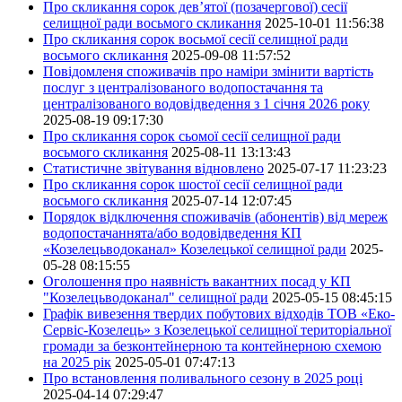
Про скликання сорок дев’ятої (позачергової) сесії
селищної ради восьмого скликання
2025-10-01 11:56:38
Про скликання сорок восьмої сесії селищної ради
восьмого скликання
2025-09-08 11:57:52
Повідомленя споживачів про наміри змінити вартість
послуг з централізованого водопостачання та
централізованого водовідведення з 1 січня 2026 року
2025-08-19 09:17:30
Про скликання сорок сьомої сесії селищної ради
восьмого скликання
2025-08-11 13:13:43
Статистичне звітування відновлено
2025-07-17 11:23:23
Про скликання сорок шостої сесії селищної ради
восьмого скликання
2025-07-14 12:07:45
Порядок відключення споживачів (абонентів) від мереж
водопостачаннята/або водовідведення КП
«Козелецьводоканал» Козелецької селищної ради
2025-
05-28 08:15:55
Оголошення про наявність вакантних посад у КП
"Козелецьводоканал" селищної ради
2025-05-15 08:45:15
Графік вивезення твердих побутових відходів ТОВ «Еко-
Сервіс-Козелець» з Козелецької селищної територіальної
громади за безконтейнерною та контейнерною схемою
на 2025 рік
2025-05-01 07:47:13
Про встановлення поливального сезону в 2025 році
2025-04-14 07:29:47