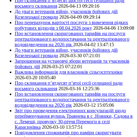
Про скликання п’ятдесят шостої сесії селищної ради
восьмого скликання
2026-04-13 09:20:16
До уваги ветеранів війни, учасників бойових дій
Козелецької громади
2026-04-09 09:29:14
Про перерахунок вартості послуги з вивезення рідких
побутових відходів з 08.04.2026 року
2026-04-06 13:09:08
Про встановлення скоригованих тарифів на послуги
централізованого водопостачання та централізованого
водовідведення на 2026 рік
2026-04-02 13:47:15
До уваги ветеранів війни, учасників бойових дій
Козелецької громади
2026-03-30 07:21:01
Запрошення на установчі збори ветеранів та учасників
бойових дій
2026-03-25 07:22:01
Важлива інформація для власників сільгосптехніки
2026-03-20 10:05:40
Про скликання п’ятдесят п’ятої сесії селищної ради
восьмого скликання
2026-03-16 12:25:36
Про встановлення скоригованих тарифів на послуги
централізованого водопостачання та централізованого
водовідведення на 2026 рік
2026-03-12 15:05:06
Звіт про проведення електронних консультацій щодо
перейменування вулиць Травнева в с .Новики, Садова в
с. Лемеші, провулку 30-річчя Перемоги в селі
Карасинівка
2026-03-10 13:57:51
Повідомлення споживачів про наміри скоригувати