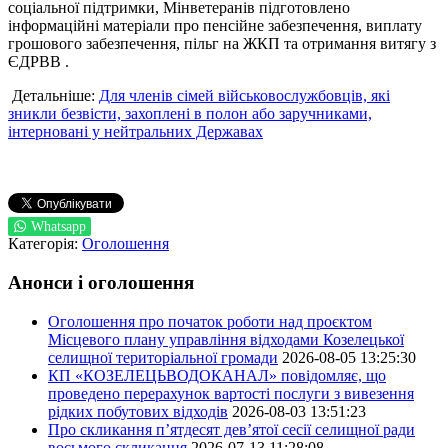
соціальної підтримки, Мінветеранів підготовлено
інформаційні матеріали про пенсійне забезпечення, виплату
грошового забезпечення, пільг на ЖКП та отримання витягу з
ЄДРВВ .
Детальніше:
Для членів сімей військовослужбовців, які
зникли безвісти, захоплені в полон або заручниками,
інтерновані у нейтральних Державах
Whatsapp
Категорія:
Оголошення
Анонси і оголошення
Оголошення про початок роботи над проєктом
Місцевого плану управління відходами Козелецької
селищної територіальної громади
2026-08-05 13:25:30
КП «КОЗЕЛЕЦЬВОДОКАНАЛ» повідомляє, що
проведено перерахунок вартості послуги з вивезення
рідких побутових відходів
2026-08-03 13:51:23
Про скликання п’ятдесят дев’ятої сесії селищної ради
восьмого скликання
2026-07-13 11:28:08