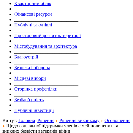
Квартирний облік
___________________________
Фінансові ресурси
___________________________
Публічні закупівлі
___________________________
Просторовий розвиток території
___________________________
Містобудування та архітектура
___________________________
Благоустрій
___________________________
Безпека і оборона
___________________________
Місцеві вибори
___________________________
Сторінка профспілки
___________________________
Безбар’єрність
___________________________
Публічні інвестиції
Ви тут:
Головна
Рішення
Рішення виконкому
Оголошення
Щодо соціальної підтримки членів сімей полонених та
зниклих безвісти ветеранів війни