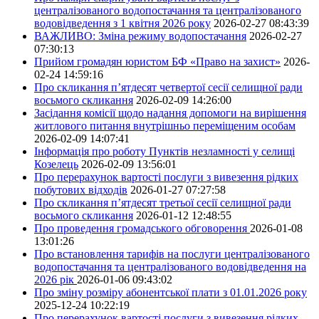
централізованого водопостачання та централізованого
водовідведення з 1 квітня 2026 року
2026-02-27 08:43:39
ВАЖЛИВО: Зміна режиму водопостачання
2026-02-27
07:30:13
Прийом громадян юристом БФ «Право на захист»
2026-
02-24 14:59:16
Про скликання п’ятдесят четвертої сесії селищної ради
восьмого скликання
2026-02-09 14:26:00
Засідання комісії щодо надання допомоги на вирішення
житлового питання внутрішньо переміщеним особам
2026-02-09 14:07:41
Інформація про роботу Пунктів незламності у селищі
Козелець
2026-02-09 13:56:01
Про перерахунок вартості послуги з вивезення рідких
побутових відходів
2026-01-27 07:27:58
Про скликання п’ятдесят третьої сесії селищної ради
восьмого скликання
2026-01-12 12:48:55
Про проведення громадського обговорення
2026-01-08
13:01:26
Про встановлення тарифів на послуги централізованого
водопостачання та централізованого водовідведення на
2026 рік
2026-01-06 09:43:02
Про зміну розміру абонентської плати з 01.01.2026 року
2025-12-24 10:22:19
Про перерахунок вартості послуги з вивезення рідких