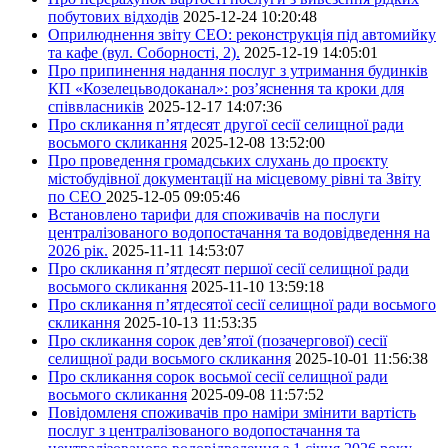
побутових відходів
2025-12-24 10:20:48
Оприлюднення звіту СЕО: реконструкція під автомийку
та кафе (вул. Соборності, 2).
2025-12-19 14:05:01
Про припинення надання послуг з утримання будинків
КП «Козелецьводоканал»: роз’яснення та кроки для
співвласників
2025-12-17 14:07:36
Про скликання п’ятдесят другої сесії селищної ради
восьмого скликання
2025-12-08 13:52:00
Про проведення громадських слухань до проєкту
містобудівної документації на місцевому рівні та Звіту
по СЕО
2025-12-05 09:05:46
Встановлено тарифи для споживачів на послуги
централізованого водопостачання та водовідведення на
2026 рік.
2025-11-11 14:53:07
Про скликання п’ятдесят першої сесії селищної ради
восьмого скликання
2025-11-10 13:59:18
Про скликання п’ятдесятої сесії селищної ради восьмого
скликання
2025-10-13 11:53:35
Про скликання сорок дев’ятої (позачергової) сесії
селищної ради восьмого скликання
2025-10-01 11:56:38
Про скликання сорок восьмої сесії селищної ради
восьмого скликання
2025-09-08 11:57:52
Повідомленя споживачів про наміри змінити вартість
послуг з централізованого водопостачання та