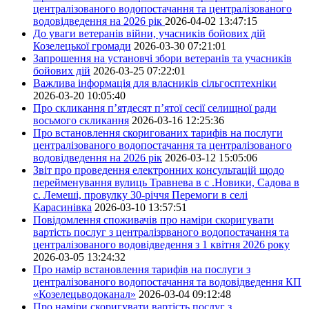
централізованого водопостачання та централізованого
водовідведення на 2026 рік
2026-04-02 13:47:15
До уваги ветеранів війни, учасників бойових дій
Козелецької громади
2026-03-30 07:21:01
Запрошення на установчі збори ветеранів та учасників
бойових дій
2026-03-25 07:22:01
Важлива інформація для власників сільгосптехніки
2026-03-20 10:05:40
Про скликання п’ятдесят п’ятої сесії селищної ради
восьмого скликання
2026-03-16 12:25:36
Про встановлення скоригованих тарифів на послуги
централізованого водопостачання та централізованого
водовідведення на 2026 рік
2026-03-12 15:05:06
Звіт про проведення електронних консультацій щодо
перейменування вулиць Травнева в с .Новики, Садова в
с. Лемеші, провулку 30-річчя Перемоги в селі
Карасинівка
2026-03-10 13:57:51
Повідомлення споживачів про наміри скоригувати
вартість послуг з централізрваного водопостачання та
централізованого водовідведення з 1 квітня 2026 року
2026-03-05 13:24:32
Про намір встановлення тарифів на послуги з
централізованого водопостачання та водовідведення КП
«Козелецьводоканал»
2026-03-04 09:12:48
Про наміри скоригувати вартість послуг з