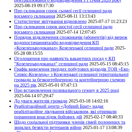
централізованого водовідведення з 1 січня 2026 року
2025-08-19 09:17:30
Про скликання сорок сьомої сесії селищної ради
восьмого скликання
2025-08-11 13:13:43
Статистичне звітування відновлено
2025-07-17 11:23:23
Про скликання сорок шостої сесії селищної ради
восьмого скликання
2025-07-14 12:07:45
Порядок відключення споживачів (абонентів) від мереж
водопостачаннята/або водовідведення КП
«Козелецьводоканал» Козелецької селищної ради
2025-
05-28 08:15:55
Оголошення про наявність вакантних посад у КП
"Козелецьводоканал" селищної ради
2025-05-15 08:45:15
Графік вивезення твердих побутових відходів ТОВ «Еко-
Сервіс-Козелець» з Козелецької селищної територіальної
громади за безконтейнерною та контейнерною схемою
на 2025 рік
2025-05-01 07:47:13
Про встановлення поливального сезону в 2025 році
2025-04-14 07:29:47
До уваги жителів громади
2025-03-18 14:02:16
Реабілітаційний центр «Добрий Брат» надає
реабілітаційне лікування військовим, які отримали
поранення внаслідок бойових дій
2025-02-17 08:40:33
Щодо соціальної підтримки членів сімей полонених та
зниклих безвісти ветеранів війни
2025-01-17 13:08:39