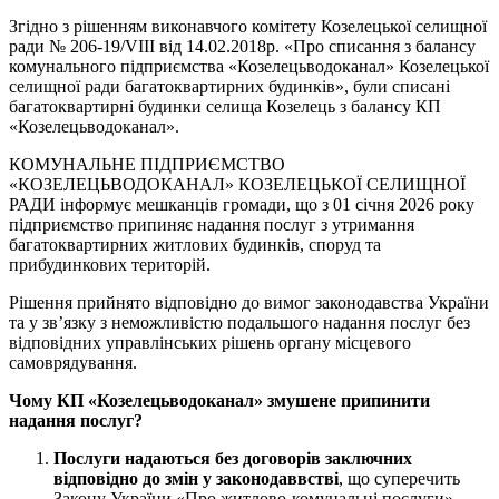
Згідно з рішенням виконавчого комітету Козелецької селищної
ради № 206-19/VIII від 14.02.2018р. «Про списання з балансу
комунального підприємства «Козелецьводоканал» Козелецької
селищної ради багатоквартирних будинків», були списані
багатоквартирні будинки селища Козелець з балансу КП
«Козелецьводоканал».
КОМУНАЛЬНЕ ПІДПРИЄМСТВО
«КОЗЕЛЕЦЬВОДОКАНАЛ» КОЗЕЛЕЦЬКОЇ СЕЛИЩНОЇ
РАДИ інформує мешканців громади, що з 01 січня 2026 року
підприємство припиняє надання послуг з утримання
багатоквартирних житлових будинків, споруд та
прибудинкових територій.
Рішення прийнято відповідно до вимог законодавства України
та у зв’язку з неможливістю подальшого надання послуг без
відповідних управлінських рішень органу місцевого
самоврядування.
Чому
КП
«
Козелецьводоканал
»
змушене припинити
надання послуг?
Послуги надаються без договорів
заключних
відповідно до змін у
законодаввстві
, що суперечить
Закону України «Про житлово-комунальні послуги».