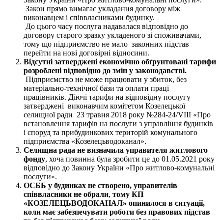
Закон прямо вимагає укладання договору між
виконавцем і співвласниками будинку.
До цього часу послуга надавалася відповідно до
договору старого зразку укладеного зі споживачами,
тому що підприємство не мало законних підстав
перейти на нові договірні відносини.
Відсутні затверджені
економічно обґрунтовані
тарифи
розроблені відповідно до змін
у
законодавстві
.
Підприємство не може працювати у збиток, без
матеріально-технічної бази та оплати праці
працівників. Діючі тарифи на відповідну послугу
затверджені виконавчим комітетом Козелецької
селищної ради 23 травня 2018 року №284-24/VIII «Про
встановлення тарифів на послуги з управління будинків
і споруд та прибудинкових територій комунального
підприємства «Козелецьводоканал».
Селищна рада не визначила управителя житлового
фонду
, хоча повинна була зробити це до 01.05.2021 року
відповідно до Закону України «Про житлово-комунальні
послуги».
ОСББ у будинках не створено, управителів
співвласники не обрали
,
тому
КП
«КОЗЕЛЕЦЬВОДОКАНАЛ
»
опинилося в ситуації,
коли має забезпечувати роботи без правових підстав