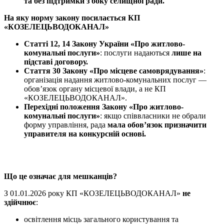
та без підтримки з боку
селищної
ради.
На яку норму закону посилається
КП
«КОЗЕЛЕЦЬВОДОКАНАЛ»
Статті 12, 14 Закону України «Про
житлово-
комунальні послуги
»
: послуги надаються
лише на
підставі договору.
Стаття 30 Закону «Про місцеве самоврядування»
:
організація надання
житлово-комунальних послуг —
обов’язок органу місцевої влади, а не КП
«КОЗЕЛЕЦЬВОДОКАНАЛ».
Перехідні положення Закону «Про
житлово-
комунальні послуги
»
: якщо співвласники не обрали
форму управління, рада
мала обов’язок призначити
управителя на конкурсній основі.
Що це означає для мешканців?
З 01.01.2026 року КП «КОЗЕЛЕЦЬВОДОКАНАЛ»
не
здійчнює
:
освітлення місць загального користування та