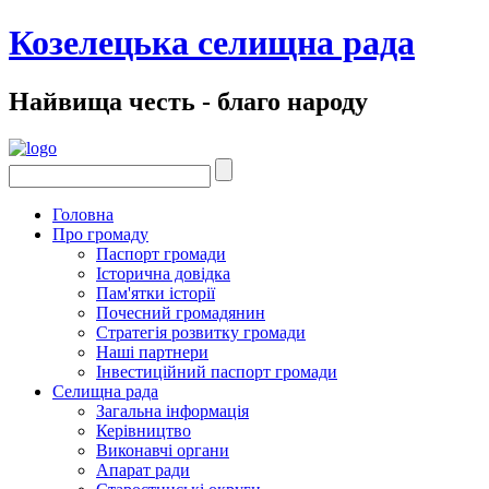
Козелецька селищна рада
Найвища честь - благо народу
Головна
Про громаду
Паспорт громади
Історична довідка
Пам'ятки історії
Почесний громадянин
Стратегія розвитку громади
Наші партнери
Інвестиційний паспорт громади
Селищна рада
Загальна інформація
Керівництво
Виконавчі органи
Апарат ради