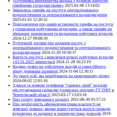
«Підтримка виробництва молока з доданою вартістю
сімейними господарствами»
2025-01-06 13:14:02
Змінились тарифи на послуги централізованого
водопостачання та централізованого водовідведення
2025-01-02 12:26:32
Повідомлення про намір встановити тарифи на послуги
з управління побутовими відходами, а також тарифи на
збирання, перевезення та видалення побутових відходів
2024-12-27 09:08:39
Публічний договір про надання послуг з
централізованого водопостачання та централізованого
водовідведення
2024-11-29 10:50:37
Вартість послуги з вивезення рідких побутових відходів
з 01.01.2025 змінюється
2024-11-28 16:23:19
Надано дозвіл на здійснення заходів із самостійного
збору деревини паливної
2024-11-04 12:30:11
До уваги осіб, які перебувають на квартирному обліку
2024-08-02 12:01:16
Адреси та номери телефонів “гарячих ліній” відділів
обслуговування громадян (сервісних центрів) ГУ ПФУ в
Чернігівській області
2023-03-17 13:03:18
Про сплату земельного податку
2021-06-30 05:57:33
Про необхідність оформлення права власності на
земельні ділянки, якими користуються жителі громади
відповідно до наданих в попередні роки дозволів
2019-