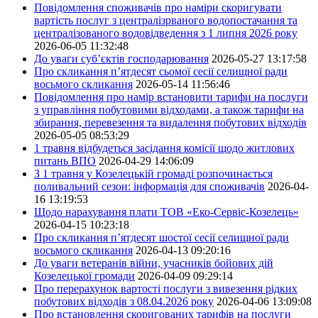
Повідомлення споживачів про наміри скоригувати
вартість послуг з централізрваного водопостачання та
централізованого водовідведення з 1 липня 2026 року
2026-06-05 11:32:48
До уваги суб’єктів господарювання
2026-05-27 13:17:58
Про скликання п’ятдесят сьомої сесії селищної ради
восьмого скликання
2026-05-14 11:56:46
Повідомлення про намір встановити тарифи на послуги
з управління побутовими відходами, а також тарифи на
збирання, перевезення та видалення побутових відходів
2026-05-05 08:53:29
1 травня відбудеться засідання комісії щодо житлових
питань ВПО
2026-04-29 14:06:09
З 1 травня у Козелецькій громаді розпочинається
поливальний сезон: інформація для споживачів
2026-04-
16 13:19:53
Щодо нарахування плати ТОВ «Еко-Сервіс-Козелець»
2026-04-15 10:23:18
Про скликання п’ятдесят шостої сесії селищної ради
восьмого скликання
2026-04-13 09:20:16
До уваги ветеранів війни, учасників бойових дій
Козелецької громади
2026-04-09 09:29:14
Про перерахунок вартості послуги з вивезення рідких
побутових відходів з 08.04.2026 року
2026-04-06 13:09:08
Про встановлення скоригованих тарифів на послуги