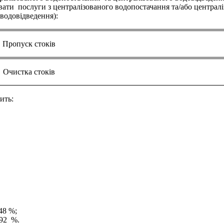
ати послуги з централізованого водопостачання та/або централ
водовідведення):
Пропуск стоків
Очистка стоків
ить:
48 %;
,92 %.