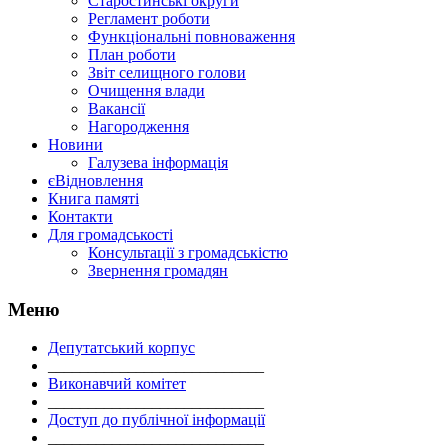
Старостинські округи
Регламент роботи
Функціональні повноваження
План роботи
Звіт селищного голови
Очищення влади
Вакансії
Нагородження
Новини
Галузева інформація
єВідновлення
Книга памяті
Контакти
Для громадськості
Консультації з громадськістю
Звернення громадян
Меню
Депутатський корпус
___________________________
Виконавчий комітет
___________________________
Доступ до публічної інформації
___________________________