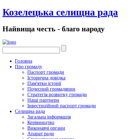
Козелецька селищна рада
Найвища честь - благо народу
Головна
Про громаду
Паспорт громади
Історична довідка
Пам'ятки історії
Почесний громадянин
Стратегія розвитку громади
Наші партнери
Інвестиційний паспорт громади
Селищна рада
Загальна інформація
Керівництво
Виконавчі органи
Апарат ради