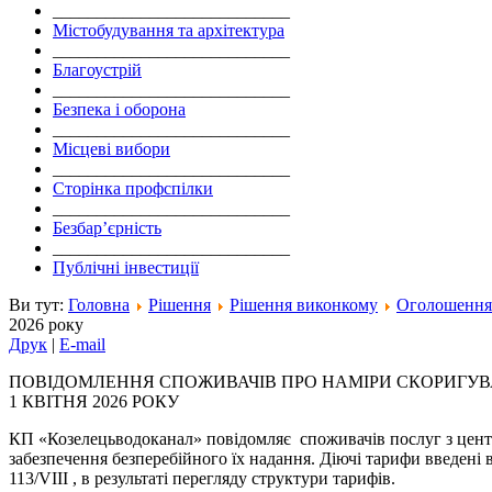
___________________________
Містобудування та архітектура
___________________________
Благоустрій
___________________________
Безпека і оборона
___________________________
Місцеві вибори
___________________________
Сторінка профспілки
___________________________
Безбар’єрність
___________________________
Публічні інвестиції
Ви тут:
Головна
Рішення
Рішення виконкому
Оголошення
2026 року
Друк
|
E-mail
ПОВІДОМЛЕННЯ СПОЖИВАЧІВ ПРО НАМІРИ СКОРИГУВА
1 КВІТНЯ 2026 РОКУ
КП «Козелецьводоканал» повідомляє споживачів послуг з центра
забезпечення безперебійного їх надання. Діючі тарифи введені 
113/VIII , в результаті перегляду структури тарифів.