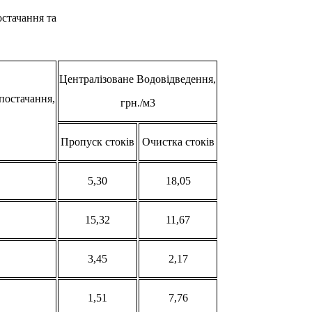
стачання та
Централізоване Водовідведення,
постачання,
грн./м3
Пропуск стоків
Очистка стоків
5,30
18,05
15,32
11,67
3,45
2,17
1,51
7,76