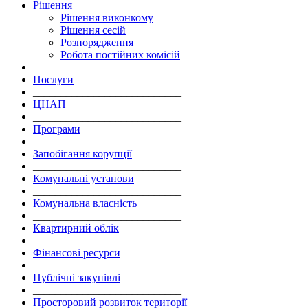
Рішення
Рішення виконкому
Рішення сесій
Розпорядження
Робота постійних комісій
___________________________
Послуги
___________________________
ЦНАП
___________________________
Програми
___________________________
Запобігання корупції
___________________________
Комунальні установи
___________________________
Комунальна власність
___________________________
Квартирний облік
___________________________
Фінансові ресурси
___________________________
Публічні закупівлі
___________________________
Просторовий розвиток території