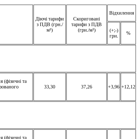
Відхилення
Діючі тарифи
Скориговані
з ПДВ (грн./
тарифи з ПДВ
м³)
(грн./м³)
(+;-)
%
грн.
 (фізичні та
ізованого
33,30
37,26
+3,96
+12,12
 (фізичні та