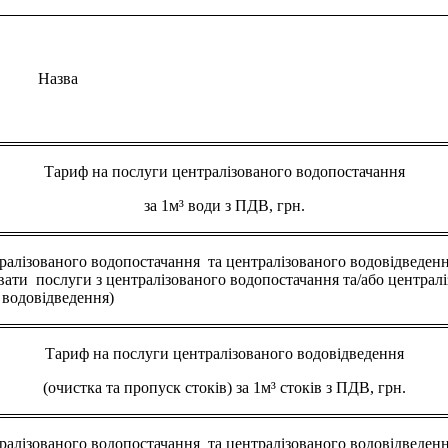
Назва
Тариф на послуги централізованого водопостачання
за 1м³ води з ПДВ, грн.
тралізованого водопостачання та централізованого водовідведення
ати послуги з централізованого водопостачання та/або централ
водовідведення)
Тариф на послуги централізованого водовідведення
(очистка та пропуск стоків) за 1м³ стоків з ПДВ, грн.
тралізованого водопостачання та централізованого водовідведення