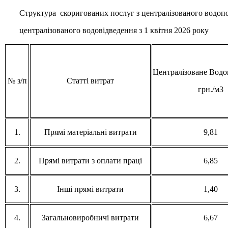
Структура скоригованих послуг з централізованого водопо
централізованого водовідведення з 1 квітня 2026 року
Централізоване Водо
№ з/п
Статті витрат
грн./м3
1.
Прямі матеріальні витрати
9,81
2.
Прямі витрати з оплати праці
6,85
3.
Інші прямі витрати
1,40
4.
Загальновиробничі витрати
6,67