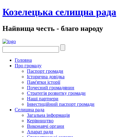
Козелецька селищна рада
Найвища честь - благо народу
Головна
Про громаду
Паспорт громади
Історична довідка
Пам'ятки історії
Почесний громадянин
Стратегія розвитку громади
Наші партнери
Інвестиційний паспорт громади
Селищна рада
Загальна інформація
Керівництво
Виконавчі органи
Апарат ради