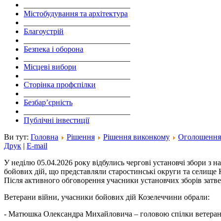
___________________________
Містобудування та архітектура
___________________________
Благоустрій
___________________________
Безпека і оборона
___________________________
Місцеві вибори
___________________________
Сторінка профспілки
___________________________
Безбар’єрність
___________________________
Публічні інвестиції
Ви тут:
Головна
Рішення
Рішення виконкому
Оголошення
Друк
|
E-mail
У неділю 05.04.2026 року відбулись чергові установчі збори з н
бойових дій, що представляли старостинські округи та селище 
Після активного обговорення учасники установчих зборів затве
Ветерани війни, учасники бойових дій Козелеччини обрали:
- Матюшка Олександра Михайловича – головою спілки ветеран