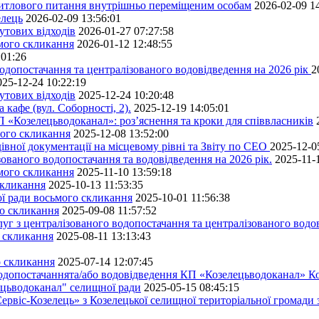
житлового питання внутрішньо переміщеним особам
2026-02-09 1
елець
2026-02-09 13:56:01
утових відходів
2026-01-27 07:27:58
ьмого скликання
2026-01-12 12:48:55
:01:26
одопостачання та централізованого водовідведення на 2026 рік
2
025-12-24 10:22:19
утових відходів
2025-12-24 10:20:48
кафе (вул. Соборності, 2).
2025-12-19 14:05:01
 «Козелецьводоканал»: роз’яснення та кроки для співвласників
мого скликання
2025-12-08 13:52:00
івної документації на місцевому рівні та Звіту по СЕО
2025-12-0
ованого водопостачання та водовідведення на 2026 рік.
2025-11-
ьмого скликання
2025-11-10 13:59:18
скликання
2025-10-13 11:53:35
ної ради восьмого скликання
2025-10-01 11:56:38
го скликання
2025-09-08 11:57:52
уг з централізованого водопостачання та централізованого водов
о скликання
2025-08-11 13:13:43
о скликання
2025-07-14 12:07:45
водопостачаннята/або водовідведення КП «Козелецьводоканал» Ко
ецьводоканал" селищної ради
2025-05-15 08:45:15
ервіс-Козелець» з Козелецької селищної територіальної громади