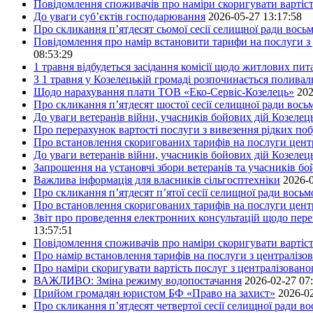
Повідомлення споживачів про наміри скоригувати вартіст
До уваги суб’єктів господарювання
2026-05-27 13:17:58
Про скликання п’ятдесят сьомої сесії селищної ради вось
Повідомлення про намір встановити тарифи на послуги з 
08:53:29
1 травня відбудеться засідання комісії щодо житлових пи
З 1 травня у Козелецькій громаді розпочинається поливал
Щодо нарахування плати ТОВ «Еко-Сервіс-Козелець»
202
Про скликання п’ятдесят шостої сесії селищної ради вос
До уваги ветеранів війни, учасників бойових дій Козелец
Про перерахунок вартості послуги з вивезення рідких побу
Про встановлення скоригованих тарифів на послуги центр
До уваги ветеранів війни, учасників бойових дій Козелец
Запрошення на установчі збори ветеранів та учасників бо
Важлива інформація для власників сільгосптехніки
2026-0
Про скликання п’ятдесят п’ятої сесії селищної ради вось
Про встановлення скоригованих тарифів на послуги центр
Звіт про проведення електронних консультацій щодо пере
13:57:51
Повідомлення споживачів про наміри скоригувати вартість
Про намір встановлення тарифів на послуги з централіз
Про наміри скоригувати вартість послуг з централізовано
ВАЖЛИВО: Зміна режиму водопостачання
2026-02-27 07
Прийом громадян юристом БФ «Право на захист»
2026-02
Про скликання п’ятдесят четвертої сесії селищної ради в