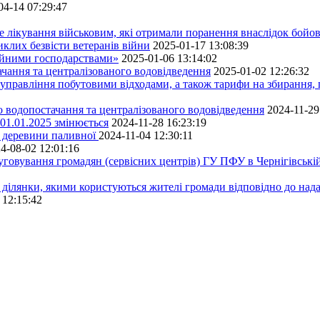
04-14 07:29:47
е лікування військовим, які отримали поранення внаслідок бойов
клих безвісти ветеранів війни
2025-01-17 13:08:39
ейними господарствами»
2025-01-06 13:14:02
чання та централізованого водовідведення
2025-01-02 12:26:32
управління побутовими відходами, а також тарифи на збирання, 
о водопостачання та централізованого водовідведення
2024-11-29
 01.01.2025 змінюється
2024-11-28 16:23:19
ру деревини паливної
2024-11-04 12:30:11
4-08-02 12:01:16
луговування громадян (сервісних центрів) ГУ ПФУ в Чернігівській
 ділянки, якими користуються жителі громади відповідно до над
 12:15:42