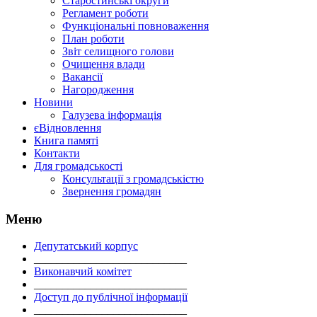
Старостинські округи
Регламент роботи
Функціональні повноваження
План роботи
Звіт селищного голови
Очищення влади
Вакансії
Нагородження
Новини
Галузева інформація
єВідновлення
Книга памяті
Контакти
Для громадськості
Консультації з громадськістю
Звернення громадян
Меню
Депутатський корпус
___________________________
Виконавчий комітет
___________________________
Доступ до публічної інформації
___________________________