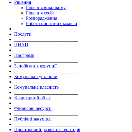
Рішення
Рішення виконкому
Рішення сесій
Розпорядження
Робота постійних комісій
___________________________
Послуги
___________________________
ЦНАП
___________________________
Програми
___________________________
Запобігання корупції
___________________________
Комунальні установи
___________________________
Комунальна власність
___________________________
Квартирний облік
___________________________
Фінансові ресурси
___________________________
Публічні закупівлі
___________________________
Просторовий розвиток території