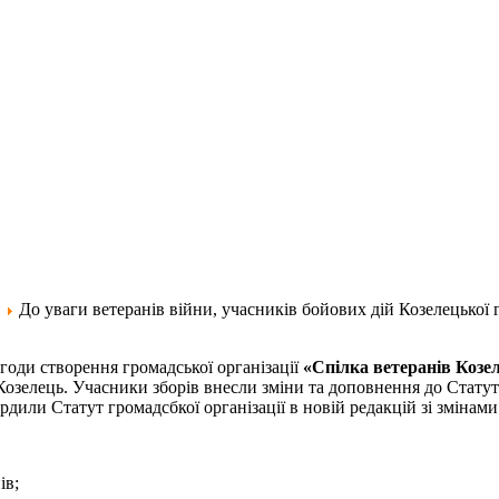
До уваги ветеранів війни, учасників бойових дій Козелецької
агоди створення громадської організації
«Спілка ветеранів
Козе
Козелець. Учасники зборів внесли зміни та доповнення до Статут
рдили Статут громадсбкої організації в новій редакцій зі зміна
ів;