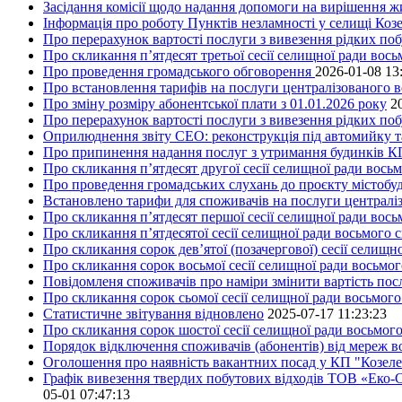
Засідання комісії щодо надання допомоги на вирішення 
Інформація про роботу Пунктів незламності у селищі Коз
Про перерахунок вартості послуги з вивезення рідких поб
Про скликання п’ятдесят третьої сесії селищної ради вос
Про проведення громадського обговорення
2026-01-08 13
Про встановлення тарифів на послуги централізованого в
Про зміну розміру абонентської плати з 01.01.2026 року
2
Про перерахунок вартості послуги з вивезення рідких поб
Оприлюднення звіту СЕО: реконструкція під автомийку та 
Про припинення надання послуг з утримання будинків КП
Про скликання п’ятдесят другої сесії селищної ради вось
Про проведення громадських слухань до проєкту містобуд
Встановлено тарифи для споживачів на послуги централіз
Про скликання п’ятдесят першої сесії селищної ради вос
Про скликання п’ятдесятої сесії селищної ради восьмого 
Про скликання сорок дев’ятої (позачергової) сесії селищ
Про скликання сорок восьмої сесії селищної ради восьмо
Повідомленя споживачів про наміри змінити вартість посл
Про скликання сорок сьомої сесії селищної ради восьмог
Статистичне звітування відновлено
2025-07-17 11:23:23
Про скликання сорок шостої сесії селищної ради восьмог
Порядок відключення споживачів (абонентів) від мереж 
Оголошення про наявність вакантних посад у КП "Козел
Графік вивезення твердих побутових відходів ТОВ «Еко-С
05-01 07:47:13