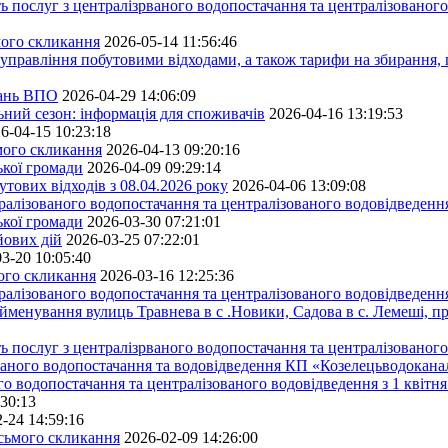
ь послуг з централізрваного водопостачання та централізованого
мого скликання
2026-05-14 11:56:46
управління побутовими відходами, а також тарифи на збирання, 
тань ВПО
2026-04-29 14:06:09
ьний сезон: інформація для споживачів
2026-04-16 13:19:53
6-04-15 10:23:18
ьмого скликання
2026-04-13 09:20:16
ької громади
2026-04-09 09:29:14
тових відходів з 08.04.2026 року
2026-04-06 13:09:08
алізованого водопостачання та централізованого водовідведення
ької громади
2026-03-30 07:21:01
йових дій
2026-03-25 07:22:01
3-20 10:05:40
мого скликання
2026-03-16 12:25:36
алізованого водопостачання та централізованого водовідведення
йменування вулиць Травнева в с .Новики, Садова в с. Лемеші, пр
 послуг з централізрваного водопостачання та централізованого 
ованого водопостачання та водовідведення КП «Козелецьводокана
го водопостачання та централізованого водовідведення з 1 квітня
:30:13
-24 14:59:16
осьмого скликання
2026-02-09 14:26:00