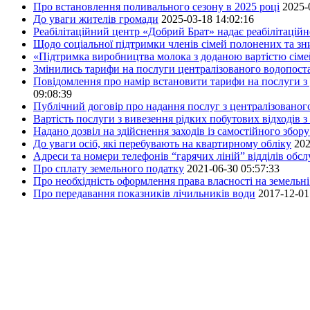
Про встановлення поливального сезону в 2025 році
2025-
До уваги жителів громади
2025-03-18 14:02:16
Реабілітаційний центр «Добрий Брат» надає реабілітаційн
Щодо соціальної підтримки членів сімей полонених та зни
«Підтримка виробництва молока з доданою вартістю сім
Змінились тарифи на послуги централізованого водопоста
Повідомлення про намір встановити тарифи на послуги з 
09:08:39
Публічний договір про надання послуг з централізованог
Вартість послуги з вивезення рідких побутових відходів з
Надано дозвіл на здійснення заходів із самостійного збо
До уваги осіб, які перебувають на квартирному обліку
202
Адреси та номери телефонів “гарячих ліній” відділів обс
Про сплату земельного податку
2021-06-30 05:57:33
Про необхідність оформлення права власності на земельні
Про передавання показників лічильників води
2017-12-01