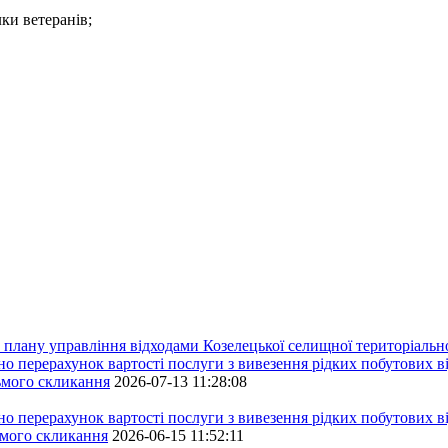
ки ветеранів;
плану управління відходами Козелецької селищної територіальн
ерахунок вартості послуги з вивезення рідких побутових ві
сьмого скликання
2026-07-13 11:28:08
ерахунок вартості послуги з вивезення рідких побутових ві
ьмого скликання
2026-06-15 11:52:11