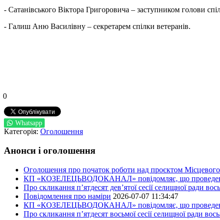
- Сатанівського Віктора Григоровича – заступником голови спіл
- Галиш Аню Василівну – секретарем спілки ветеранів.
0
Whatsapp
Категорія:
Оголошення
Анонси і оголошення
Оголошення про початок роботи над проєктом Місцевого 
КП «КОЗЕЛЕЦЬВОДОКАНАЛ» повідомляє, що проведено пер
Про скликання п’ятдесят дев’ятої сесії селищної ради во
Повідомлення про наміри
2026-07-07 11:34:47
КП «КОЗЕЛЕЦЬВОДОКАНАЛ» повідомляє, що проведено пер
Про скликання п’ятдесят восьмої сесії селищної ради вос