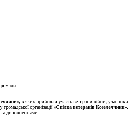
 громади
леччини
»
,
в яких прийняли участь ветерани війни, учасники
у громадської організації
«Спілка ветеранів
Козелеччини
»
.
ми та доповненнями.