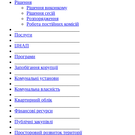
Рішення
Рішення виконкому
Рішення сесій
Розпорядження
Робота постійних комісій
___________________________
Послуги
___________________________
ЦНАП
___________________________
Програми
___________________________
Запобігання корупції
___________________________
Комунальні установи
___________________________
Комунальна власність
___________________________
Квартирний облік
___________________________
Фінансові ресурси
___________________________
Публічні закупівлі
___________________________
Просторовий розвиток території