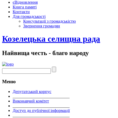
єВідновлення
Книга памяті
Контакти
Для громадськості
Консультації з громадськістю
Звернення громадян
Козелецька селищна рада
Найвища честь - благо народу
Меню
Депутатський корпус
___________________________
Виконавчий комітет
___________________________
Доступ до публічної інформації
___________________________