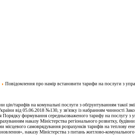
Повідомлення про намір встановити тарифи на послуги з упра
и цін/тарифів на комунальні послуги з обґрунтуванням такої зм
країни від 05.06.2018 №130, у зв'язку із набранням чинності За
я Порядку формування середньозваженого тарифу на послугу з уп
 урахуванням наказу Міністерства регіонального розвитку, будів
и місцевого самоврядування розрахунків тарифів на теплову енер
тановлення», наказу Міністерства з питань житлово-комунальног