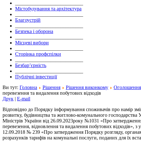
___________________________
Містобудування та архітектура
___________________________
Благоустрій
___________________________
Безпека і оборона
___________________________
Місцеві вибори
___________________________
Сторінка профспілки
___________________________
Безбар’єрність
___________________________
Публічні інвестиції
Ви тут:
Головна
Рішення
Рішення виконкому
Оголошення
перевезення та видалення побутових відходів
Друк
|
E-mail
Відповідно до Порядку інформування споживачів про намір змін
розвитку, будівництва та житлово-комунального господарства У
Міністрів України від 26.09.2023року №1031 «Про затвердженн
перевезення, відновлення та видалення побутових відходів», з
12.09.2018 № 239 «Про затвердження Порядку розгляду, органам
розрахунків тарифів на комунальні послуги, поданих для їх вс