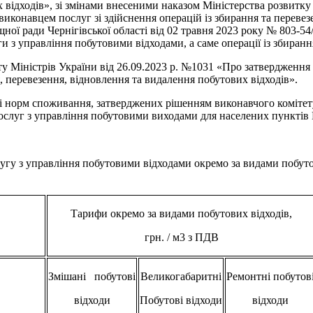
відходів», зі змінами внесеними наказом Міністерства розвитку 
иконавцем послуг зі здійснення операцій із збирання та перевезе
ної ради Чернігівської області від 02 травня 2023 року № 803-54
 з управління побутовими відходами, а саме операції із збиранн
у Міністрів України від 26.09.2023 р. №1031 «Про затвердженн
, перевезення, відновлення та видалення побутових відходів».
і норм споживання, затверджених рішенням виконавчого комітету 
ослуг з управління побутовими виходами для населених пунктів 
гу з управління побутовими відходами окремо за видами побутови
Тарифи окремо за видами побутових відходів,
грн. / м3 з ПДВ
Змішані побутові
Великогабаритні
Ремонтні побутов
відходи
Побутові відходи
відходи