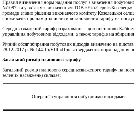
Правил визначення норм надання послуг з вивезення побутових 
№1087, та у зв’язку з визначенням ТОВ «Еко-Сервіс-Козелець» в
громади згідно рішення виконавчого комітету Козелецької селищ
споживачів про намір здійснити встановлення тарифу на послуги
Середньозважений тариф розраховано згідно постанови Кабінет
управління побутовими відходами, а також тарифів на збирання
Річний обсяг збирання побутових відходів визначено на підстав
28.12.2017 р. № 144-15/VIII «Про затвердження норм надання п
Загальний розмір планового тарифу
Загальний розмір планового середньозваженого тарифу на послу
зелених насаджень) складає:
Операції з управління побутовими відходами