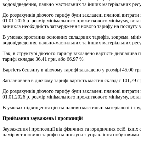
водовідведення, пально-мастильних та інших матеріальних ресу
До розрахунків діючого тарифу були закладені планові витрати 
01.01.2026 р. розмір мінімального прожиткового мінімуму, встан
виникла необхідність затвердження нового тарифу на послугу 
В умовах зростання основних складових тарифів, зокрема, мінім
водовідведення, пально-мастильних та інших матеріальних ресу
Так, в структурі діючого тарифу закладено вартість дизпалива по
тарифі складає 36,41 грн. або 66,97 %.
Вартість бензину в діючому тарифі закладено у розмірі 45,00 грн/
Запланована в діючому тарифі вартість мастил складає 101,79 грн
До розрахунків діючого тарифу були закладені планові витрати 
01.01.2026 р. розмір мінімального прожиткового мінімуму, встан
В умовах підвищення цін на паливо мастильні матеріальні і тр
Приймання зауважень і пропозицій
Зауваження і пропозиції від фізичних та юридичних осіб, їхні
намір встановили тарифи на послуги з управління побутовими 