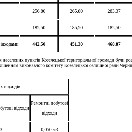
256,80
265,80
283,37
185,50
185,50
185,50
відходами
442,50
451,30
4
6
8.8
7
населених пунктів Козелецької територіальної громади були розр
ням виконавчого комітету Козелецької селищної ради Чернігівсь
х відходів
Ремонтні побутові
бутові відходи
відходи
м3
0,050 м3