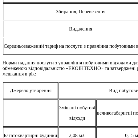
Збирання, Перевезення
Видалення
Середньозважений тариф на послуги з правління побутовими 
Норми надання послуги з управління побутовими відходами для 
обмеженою відповідальністю «ЕКОІНТЕХНО» та затверджені рішен
мешканця в рік:
Джерело утворення
Вид побутови
Змішані побутові
великогабаритні по
відходи
Багатоквартирні будинки
2,08 м3
0,15 