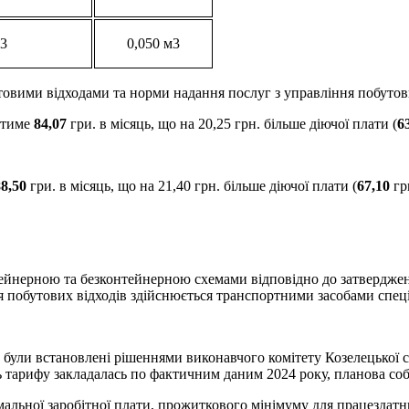
м3
0,050 м3
товими відходами та норми надання послуг з управління побутов
итиме
84,
0
7
гри. в місяць, що на 20,25 грн. більше діючої плати (
6
88,50
гри. в місяць, що на 21,40 грн. більше діючої плати (
67,10
грн
йнерною та безконтейнерною схемами відповідно до затвердженог
я побутових відходів здійснюється транспортними засобами спец
були встановлені рішеннями виконавчого комітету Козелецької с
 тарифу закладалась по фактичним даним 2024 року, планова собі
альної заробітної плати, прожиткового мінімуму для працездатних