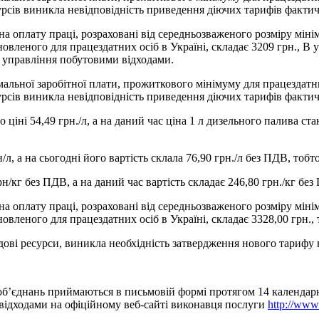
рсів виникла невідповідність приведення діючих тарифів фактич
на оплату праці, розраховані від середньозваженого розміру міні
овленого для працездатних осіб в Україні, складає 3209 грн., В у
з управління побутовими відходами.
альної заробітної плати, прожиткового мінімуму для працездатних
рсів виникла невідповідність приведення діючих тарифів фактич
 ціні 54,49 грн./л, а на даний час ціна 1 л дизельного палива ста
л, а на сьогодні його вартість склала 76,90 грн./л без ПДВ, тобто
/кг без ПДВ, а на даний час вартість складає 246,80 грн./кг без 
на оплату праці, розраховані від середньозваженого розміру міні
овленого для працездатних осіб в Україні, складає 3328,00 грн., т
удові ресурси, виникла необхідність затвердження нового тарифу
х об’єднань приймаються в письмовій формі протягом 14 календар
відходами на офіційному веб-сайті виконавця послуги
http://www