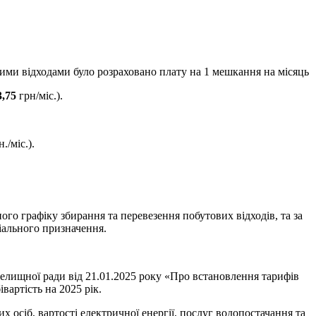
ими відходами було розраховано плату на 1 мешкання на місяць
3,75
грн/міс.).
./міс.).
о графіку збирання та перевезення побутових відходів, та за
іального призначення.
елищної ради від 21.01.2025 року «Про встановлення тарифів
вартість на 2025 рік.
 осіб, вартості електричної енергії, послуг водопостачання та