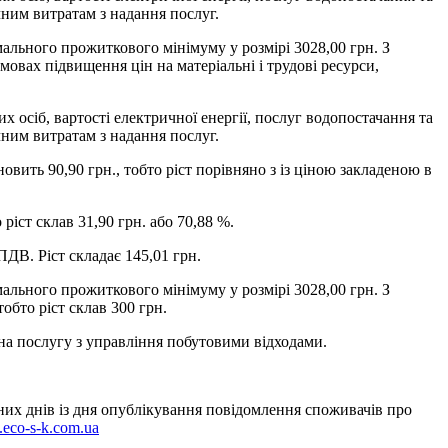
ним витратам з надання послуг.
мального прожиткового мінімуму у розмірі 3028,00 грн. З
мовах підвищення цін на матеріальні і трудові ресурси,
 осіб, вартості електричної енергії, послуг водопостачання та
ним витратам з надання послуг.
новить 90,90 грн., тобто ріст порівняно з із ціною закладеною в
 ріст склав 31,90 грн. або 70,88 %.
ПДВ. Ріст складає 145,01 грн.
мального прожиткового мінімуму у розмірі 3028,00 грн. З
обто ріст склав 300 грн.
 на послугу з управління побутовими відходами.
них днів із дня опублікування повідомлення споживачів про
.eco-s-k.com.ua