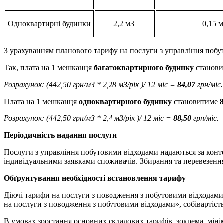
Одноквартирні будинки
2,2 м3
0,15 
З урахуванням планового тарифу на послуги з управління побу
Так, плата на 1 мешканця
багатоквартирного будинку
станов
Розрахунок:
(
442,50
грн/мЗ
*
2,28
мЗ/рік
)/
12 міс
=
84,07
грн/міс.
Плата на 1 мешканця
одноквартирного будинку
становитиме
Розрахунок:
(
442,50
грн/мЗ
*
2,4
мЗ/рік
)/
12 міс
=
88,50
грн/міс.
Періодичність надання послуги
Послуги з управління побутовими відходами надаються за конте
індивідуальними заявками споживачів. Збирання та перевезенн
Обґрунтування
необхідності встановлення тарифу
Діючі тарифи на послуги з поводження з побутовими відходами 
на послуги з поводження з побутовими відходами», собівартість
В умовах зростання основних складових тарифів, зокрема, мінім