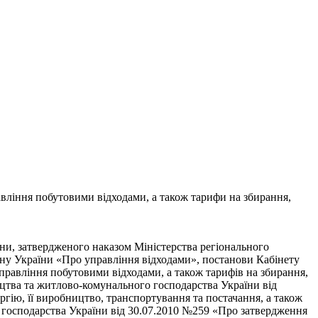
вління побутовими відходами, а також тарифи на збирання,
іни, затвердженого наказом Міністерства регіонального
кону України «Про управління відходами», постанови Кабінету
равління побутовими відходами, а також тарифів на збирання,
ництва та житлово-комунального господарства України від
гію, її виробництво, транспортування та постачання, а також
о господарства України від 30.07.2010 №259 «Про затвердження