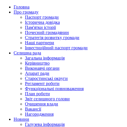
Головна
Про громаду
Паспорт громади
Історична довідка
Пам'ятки історії
Почесний громадянин
Стратегія розвитку громади
Наші партнери
Інвестиційний паспорт громади
Селищна рада
Загальна інформація
Керівництво
Виконавчі органи
Апарат ради
Старостинські округи
Регламент роботи
Функціональні повноваження
План роботи
Звіт селищного голови
Очищення влади
Вакансії
Нагородження
Новини
Галузева інформація