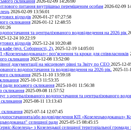
осьмого скликання
2026-02-09 14:26:00
житлового питання внутрішньо переміщеним особам
2026-02-09 1
елець
2026-02-09 13:56:01
утових відходів
2026-01-27 07:27:58
ьмого скликання
2026-01-12 12:48:55
:01:26
одопостачання та централізованого водовідведення на 2026 рік
2
025-12-24 10:22:19
утових відходів
2025-12-24 10:20:48
кафе (вул. Соборності, 2).
2025-12-19 14:05:01
 «Козелецьводоканал»: роз’яснення та кроки для співвласників
мого скликання
2025-12-08 13:52:00
івної документації на місцевому рівні та Звіту по СЕО
2025-12-0
ованого водопостачання та водовідведення на 2026 рік.
2025-11-
ьмого скликання
2025-11-10 13:59:18
скликання
2025-10-13 11:53:35
ної ради восьмого скликання
2025-10-01 11:56:38
го скликання
2025-09-08 11:57:52
уг з централізованого водопостачання та централізованого водов
о скликання
2025-08-11 13:13:43
о скликання
2025-07-14 12:07:45
водопостачаннята/або водовідведення КП «Козелецьводоканал» Ко
ецьводоканал" селищної ради
2025-05-15 08:45:15
ервіс-Козелець» з Козелецької селищної територіальної громади