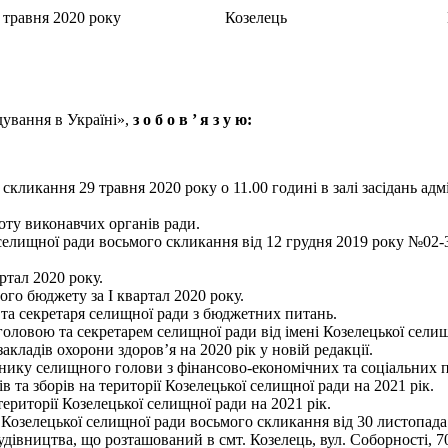
д 12 травня 2020 року Козелець № 
ування в Україні»,
з о б о в
’
я з у ю:
кликання 29 травня 2020 року о 11.00 годині в залі засідань ад
оту виконавчих органів ради.
ї селищної ради восьмого скликання від 12 грудня 2019 року №02
ртал 2020 року.
го бюджету за І квартал 2020 року.
а секретаря селищної ради з бюджетних питань.
оловою та секретарем селищної ради від імені Козелецької сели
ладів охорони здоров’я на 2020 рік у новій редакції.
пнику селищного голови з фінансово-економічних та соціальних
 та зборів на території Козелецької селищної ради на 2021 рік.
ериторії Козелецької селищної ради на 2021 рік.
ї Козелецької селищної ради восьмого скликання від 30 листопад
дівництва, що розташований в смт. Козелець, вул. Соборності, 7