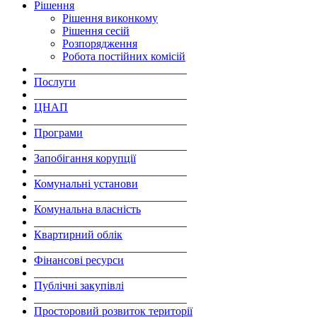
Рішення
Рішення виконкому
Рішення сесій
Розпорядження
Робота постійних комісій
___________________________
Послуги
___________________________
ЦНАП
___________________________
Програми
___________________________
Запобігання корупції
___________________________
Комунальні установи
___________________________
Комунальна власність
___________________________
Квартирний облік
___________________________
Фінансові ресурси
___________________________
Публічні закупівлі
___________________________
Просторовий розвиток території