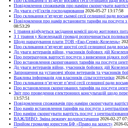
Про скликання п’ятдесят восьмої сесії селищної ради вос
Повідомлення споживачів про наміри скоригувати вартіст
До уваги суб’єктів господарювання
2026-05-27 13:17:58
Про скликання п’ятдесят сьомої сесії селищної ради вось
Повідомлення про намір встановити тарифи на послуги з 
08:53:29
1 травня відбудеться засідання комісії щодо житлових пи
З 1 травня у Козелецькій громаді розпочинається поливал
Щодо нарахування плати ТОВ «Еко-Сервіс-Козелець»
202
Про скликання п’ятдесят шостої сесії селищної ради вос
До уваги ветеранів війни, учасників бойових дій Козелец
Про перерахунок вартості послуги з вивезення рідких побу
Про встановлення скоригованих тарифів на послуги центр
До уваги ветеранів війни, учасників бойових дій Козелец
Запрошення на установчі збори ветеранів та учасників бо
Важлива інформація для власників сільгосптехніки
2026-0
Про скликання п’ятдесят п’ятої сесії селищної ради вось
Про встановлення скоригованих тарифів на послуги центр
Звіт про проведення електронних консультацій щодо пере
13:57:51
Повідомлення споживачів про наміри скоригувати вартість
Про намір встановлення тарифів на послуги з централіз
Про наміри скоригувати вартість послуг з централізовано
ВАЖЛИВО: Зміна режиму водопостачання
2026-02-27 07
Прийом громадян юристом БФ «Право на захист»
2026-02