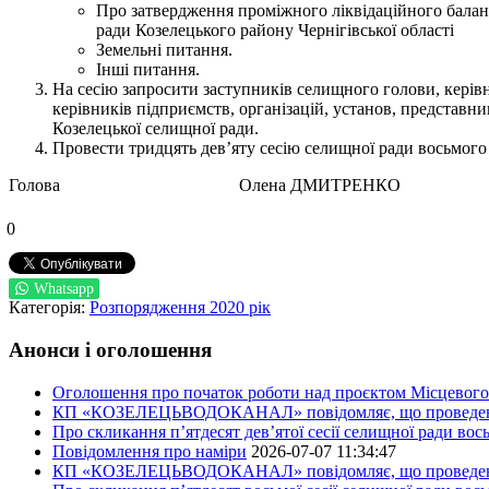
Про затвердження проміжного ліквідаційного бала
ради Козелецького району Чернігівської області
Земельні питання.
Інші питання.
На сесію запросити заступників селищного голови, керівни
керівників підприємств, організацій, установ, представни
Козелецької селищної ради.
Провести тридцять дев’яту сесію селищної ради восьмог
Голова Олена ДМИТРЕНКО
0
Whatsapp
Категорія:
Розпорядження 2020 рік
Анонси і оголошення
Оголошення про початок роботи над проєктом Місцевого 
КП «КОЗЕЛЕЦЬВОДОКАНАЛ» повідомляє, що проведено пер
Про скликання п’ятдесят дев’ятої сесії селищної ради во
Повідомлення про наміри
2026-07-07 11:34:47
КП «КОЗЕЛЕЦЬВОДОКАНАЛ» повідомляє, що проведено пер