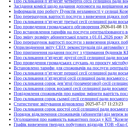
Про скликання п’ятдесят четвертої сесії селищної ради в
Засідання комісії щодо надання допомоги на вирішення 
Інформація про роботу Пунктів незламності у селищі Коз
Про перерахунок вартості послуги з вивезення рідких поб
Про скликання п’ятдесят третьої сесії селищної ради вос
Про проведення громадського обговорення
2026-01-08 13
Про встановлення тарифів на послуги централізованого в
Про зміну розміру абонентської плати з 01.01.2026 року
2
Про перерахунок вартості послуги з вивезення рідких поб
Оприлюднення звіту СЕО: реконструкція під автомийку та 
Про припинення надання послуг з утримання будинків КП
Про скликання п’ятдесят другої сесії селищної ради вось
Про проведення громадських слухань до проєкту містобуд
Встановлено тарифи для споживачів на послуги централіз
Про скликання п’ятдесят першої сесії селищної ради вос
Про скликання п’ятдесятої сесії селищної ради восьмого 
Про скликання сорок дев’ятої (позачергової) сесії селищ
Про скликання сорок восьмої сесії селищної ради восьмо
Повідомленя споживачів про наміри змінити вартість посл
Про скликання сорок сьомої сесії селищної ради восьмог
Статистичне звітування відновлено
2025-07-17 11:23:23
Про скликання сорок шостої сесії селищної ради восьмог
Порядок відключення споживачів (абонентів) від мереж 
Оголошення про наявність вакантних посад у КП "Козел
Графік вивезення твердих побутових відходів ТОВ «Еко-С