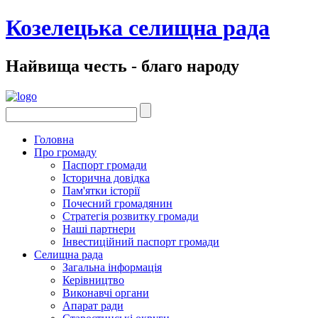
Козелецька селищна рада
Найвища честь - благо народу
Головна
Про громаду
Паспорт громади
Історична довідка
Пам'ятки історії
Почесний громадянин
Стратегія розвитку громади
Наші партнери
Інвестиційний паспорт громади
Селищна рада
Загальна інформація
Керівництво
Виконавчі органи
Апарат ради