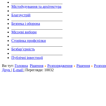
___________________________
Містобудування та архітектура
___________________________
Благоустрій
___________________________
Безпека і оборона
___________________________
Місцеві вибори
___________________________
Сторінка профспілки
___________________________
Безбар’єрність
___________________________
Публічні інвестиції
Ви тут:
Головна
Рішення
Розпорядження
Рішення
Розпор
Друк
|
E-mail
|
Перегляди: 10032