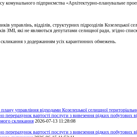
нсу комунального підприємства «Архітектурно-планувальне про
ків управлінь, відділів, структурних підрозділів Козелецької се
ків ЗМІ, які не являються депутатами селищної ради, згідно списк
о скликання з додержанням усіх карантинних обмежень.
плану управління відходами Козелецької селищної територіальн
ерахунок вартості послуги з вивезення рідких побутових ві
сьмого скликання
2026-07-13 11:28:08
ерахунок вартості послуги з вивезення рідких побутових ві