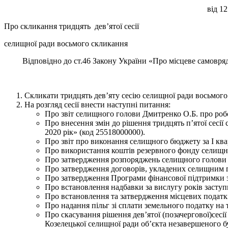
ві
Про скликання тридцять дев’ятої сесії
селищної ради восьмого скликання
Відповідно до ст.46 Закону України «Про місцеве самовряд
Скликати тридцять дев’яту сесію селищної ради восьмого с
На розгляд сесії внести наступні питання:
Про звіт селищного голови Дмитренко О.Б. про роб
Про внесення змін до рішення тридцять п’ятої сесі
2020 рік» (код 25518000000).
Про звіт про виконання селищного бюджету за І ква
Про використання коштів резервного фонду селищно
Про затвердження розпоряджень селищного голови т
Про затвердження договорів, укладених селищним г
Про затвердження Програми фінансової підтримки зак
Про встановлення надбавки за вислугу років засту
Про встановлення та затвердження місцевих податків
Про надання пільг зі сплати земельного податку на т
Про скасування рішення дев’ятої (позачергової)сесі
Козелецької селищної ради об’єкта незавершеного бу