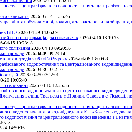
ьмого скликання
2026-06-15 11:52:11
ь послуг з централізрваного водопостачання та централізованого
мого скликання
2026-05-14 11:56:46
управління побутовими відходами, а також тарифи на збирання, 
тань ВПО
2026-04-29 14:06:09
ьний сезон: інформація для споживачів
2026-04-16 13:19:53
6-04-15 10:23:18
ьмого скликання
2026-04-13 09:20:16
ької громади
2026-04-09 09:29:14
тових відходів з 08.04.2026 року
2026-04-06 13:09:08
алізованого водопостачання та централізованого водовідведення
ької громади
2026-03-30 07:21:01
йових дій
2026-03-25 07:22:01
3-20 10:05:40
мого скликання
2026-03-16 12:25:36
алізованого водопостачання та централізованого водовідведення
йменування вулиць Травнева в с .Новики, Садова в с. Лемеші, пр
 послуг з централізрваного водопостачання та централізованого 
ованого водопостачання та водовідведення КП «Козелецьводокана
го водопостачання та централізованого водовідведення з 1 квітня
:30:13
-24 14:59:16