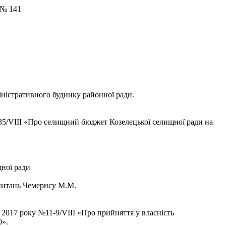
141
міністративного будинку районної ради.
-35/VIII «Про селищний бюджет Козелецької селищної ради на
щної ради
 питань Чемерису М.М.
а 2017 року №11-9/VIII «Про прийняття у власність
0».