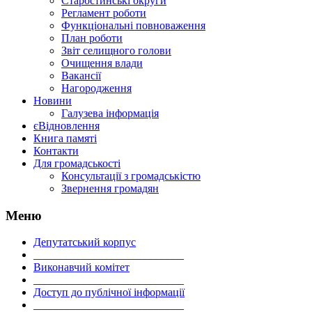
Старостинські округи
Регламент роботи
Функціональні повноваження
План роботи
Звіт селищного голови
Очищення влади
Вакансії
Нагородження
Новини
Галузева інформація
єВідновлення
Книга памяті
Контакти
Для громадськості
Консультації з громадськістю
Звернення громадян
Меню
Депутатський корпус
___________________________
Виконавчий комітет
___________________________
Доступ до публічної інформації
___________________________