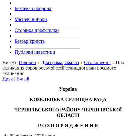
___________________________
Безпека і оборона
___________________________
Місцеві вибори
___________________________
Сторінка профспілки
___________________________
Безбар’єрність
___________________________
Публічні інвестиції
Ви тут:
Головна
Для громадськості
Оголошення
Про
скликання сорок восьмої сесії селищної ради восьмого
скликання
Друк
|
E-mail
Україна
КОЗЕЛЕЦЬКА СЕЛИЩНА РАДА
ЧЕРНІГІВСЬКОГО РАЙОНУ ЧЕРНІГІВСЬКОЇ
ОБЛАСТІ
Р О З П О Р Я Д Ж Е Н
Н
Я
від 08 вересня 2025 року