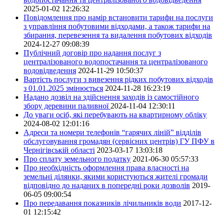
2025-01-02 12:26:32
Повідомлення про намір встановити тарифи на послуги
з управління побутовими відходами, а також тарифи на
збирання, перевезення та видалення побутових відходів
2024-12-27 09:08:39
Публічний договір про надання послуг з
централізованого водопостачання та централізованого
водовідведення
2024-11-29 10:50:37
Вартість послуги з вивезення рідких побутових відходів
з 01.01.2025 змінюється
2024-11-28 16:23:19
Надано дозвіл на здійснення заходів із самостійного
збору деревини паливної
2024-11-04 12:30:11
До уваги осіб, які перебувають на квартирному обліку
2024-08-02 12:01:16
Адреси та номери телефонів “гарячих ліній” відділів
обслуговування громадян (сервісних центрів) ГУ ПФУ в
Чернігівській області
2023-03-17 13:03:18
Про сплату земельного податку
2021-06-30 05:57:33
Про необхідність оформлення права власності на
земельні ділянки, якими користуються жителі громади
відповідно до наданих в попередні роки дозволів
2019-
06-05 09:00:54
Про передавання показників лічильників води
2017-12-
01 12:15:42