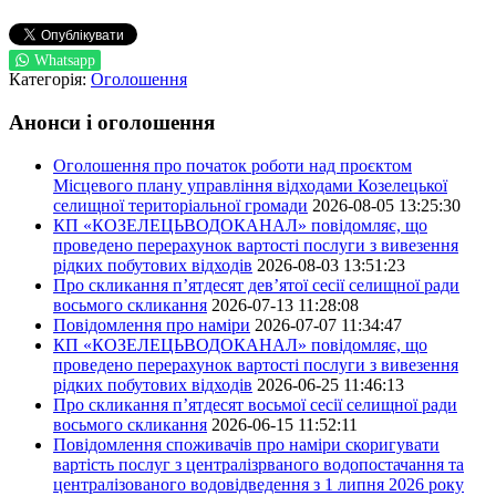
Whatsapp
Категорія:
Оголошення
Анонси і оголошення
Оголошення про початок роботи над проєктом
Місцевого плану управління відходами Козелецької
селищної територіальної громади
2026-08-05 13:25:30
КП «КОЗЕЛЕЦЬВОДОКАНАЛ» повідомляє, що
проведено перерахунок вартості послуги з вивезення
рідких побутових відходів
2026-08-03 13:51:23
Про скликання п’ятдесят дев’ятої сесії селищної ради
восьмого скликання
2026-07-13 11:28:08
Повідомлення про наміри
2026-07-07 11:34:47
КП «КОЗЕЛЕЦЬВОДОКАНАЛ» повідомляє, що
проведено перерахунок вартості послуги з вивезення
рідких побутових відходів
2026-06-25 11:46:13
Про скликання п’ятдесят восьмої сесії селищної ради
восьмого скликання
2026-06-15 11:52:11
Повідомлення споживачів про наміри скоригувати
вартість послуг з централізрваного водопостачання та
централізованого водовідведення з 1 липня 2026 року