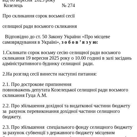
Козелець № 274
Про скликання сорок восьмої сесії
селищної ради восьмого скликання
Відповідно до ст. 50 Закону України «Про місцеве
самоврядування в Україні»,
з о б о в ’
я з у ю:
1.Скликати сорок восьму сесію селищної ради восьмого
скликання 19 вересня 2025 року о 10.00 годині в залі засідань
адміністративного будинку селищної ради.
2.На розгляд сесії винести наступні питання:
2.1. Про дострокове припинення
повноважень депутата Козелецької селищної ради восьмого
скликання Гуца А.М.
2.2. Про збільшення дохідної та видаткової частини бюджету
за рахунок перевиконання дохідної частини селищного
бюджету.
2.3. Про збільшення спеціального фонду селищного бюджету
за рахунок субвенції з державного бюджету місцевим