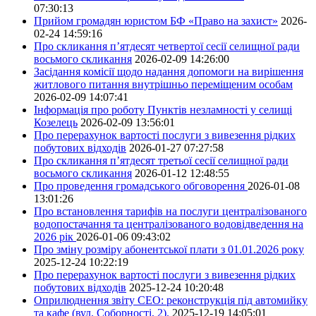
07:30:13
Прийом громадян юристом БФ «Право на захист»
2026-
02-24 14:59:16
Про скликання п’ятдесят четвертої сесії селищної ради
восьмого скликання
2026-02-09 14:26:00
Засідання комісії щодо надання допомоги на вирішення
житлового питання внутрішньо переміщеним особам
2026-02-09 14:07:41
Інформація про роботу Пунктів незламності у селищі
Козелець
2026-02-09 13:56:01
Про перерахунок вартості послуги з вивезення рідких
побутових відходів
2026-01-27 07:27:58
Про скликання п’ятдесят третьої сесії селищної ради
восьмого скликання
2026-01-12 12:48:55
Про проведення громадського обговорення
2026-01-08
13:01:26
Про встановлення тарифів на послуги централізованого
водопостачання та централізованого водовідведення на
2026 рік
2026-01-06 09:43:02
Про зміну розміру абонентської плати з 01.01.2026 року
2025-12-24 10:22:19
Про перерахунок вартості послуги з вивезення рідких
побутових відходів
2025-12-24 10:20:48
Оприлюднення звіту СЕО: реконструкція під автомийку
та кафе (вул. Соборності, 2).
2025-12-19 14:05:01