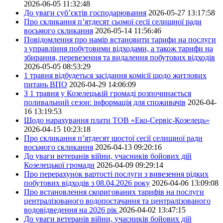
2026-06-05 11:32:48
До уваги суб’єктів господарювання
2026-05-27 13:17:58
Про скликання п’ятдесят сьомої сесії селищної ради
восьмого скликання
2026-05-14 11:56:46
Повідомлення про намір встановити тарифи на послуги
з управління побутовими відходами, а також тарифи на
збирання, перевезення та видалення побутових відходів
2026-05-05 08:53:29
1 травня відбудеться засідання комісії щодо житлових
питань ВПО
2026-04-29 14:06:09
З 1 травня у Козелецькій громаді розпочинається
поливальний сезон: інформація для споживачів
2026-04-
16 13:19:53
Щодо нарахування плати ТОВ «Еко-Сервіс-Козелець»
2026-04-15 10:23:18
Про скликання п’ятдесят шостої сесії селищної ради
восьмого скликання
2026-04-13 09:20:16
До уваги ветеранів війни, учасників бойових дій
Козелецької громади
2026-04-09 09:29:14
Про перерахунок вартості послуги з вивезення рідких
побутових відходів з 08.04.2026 року
2026-04-06 13:09:08
Про встановлення скоригованих тарифів на послуги
централізованого водопостачання та централізованого
водовідведення на 2026 рік
2026-04-02 13:47:15
До уваги ветеранів війни, учасників бойових дій