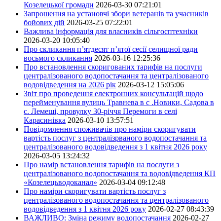
Козелецької громади
2026-03-30 07:21:01
Запрошення на установчі збори ветеранів та учасників
бойових дій
2026-03-25 07:22:01
Важлива інформація для власників сільгосптехніки
2026-03-20 10:05:40
Про скликання п’ятдесят п’ятої сесії селищної ради
восьмого скликання
2026-03-16 12:25:36
Про встановлення скоригованих тарифів на послуги
централізованого водопостачання та централізованого
водовідведення на 2026 рік
2026-03-12 15:05:06
Звіт про проведення електронних консультацій щодо
перейменування вулиць Травнева в с .Новики, Садова в
с. Лемеші, провулку 30-річчя Перемоги в селі
Карасинівка
2026-03-10 13:57:51
Повідомлення споживачів про наміри скоригувати
вартість послуг з централізрваного водопостачання та
централізованого водовідведення з 1 квітня 2026 року
2026-03-05 13:24:32
Про намір встановлення тарифів на послуги з
централізованого водопостачання та водовідведення КП
«Козелецьводоканал»
2026-03-04 09:12:48
Про наміри скоригувати вартість послуг з
централізованого водопостачання та централізованого
водовідведення з 1 квітня 2026 року
2026-02-27 08:43:39
ВАЖЛИВО: Зміна режиму водопостачання
2026-02-27