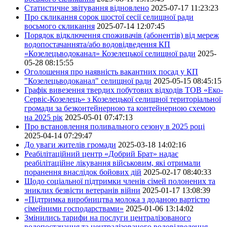
Статистичне звітування відновлено
2025-07-17 11:23:23
Про скликання сорок шостої сесії селищної ради
восьмого скликання
2025-07-14 12:07:45
Порядок відключення споживачів (абонентів) від мереж
водопостачаннята/або водовідведення КП
«Козелецьводоканал» Козелецької селищної ради
2025-
05-28 08:15:55
Оголошення про наявність вакантних посад у КП
"Козелецьводоканал" селищної ради
2025-05-15 08:45:15
Графік вивезення твердих побутових відходів ТОВ «Еко-
Сервіс-Козелець» з Козелецької селищної територіальної
громади за безконтейнерною та контейнерною схемою
на 2025 рік
2025-05-01 07:47:13
Про встановлення поливального сезону в 2025 році
2025-04-14 07:29:47
До уваги жителів громади
2025-03-18 14:02:16
Реабілітаційний центр «Добрий Брат» надає
реабілітаційне лікування військовим, які отримали
поранення внаслідок бойових дій
2025-02-17 08:40:33
Щодо соціальної підтримки членів сімей полонених та
зниклих безвісти ветеранів війни
2025-01-17 13:08:39
«Підтримка виробництва молока з доданою вартістю
сімейними господарствами»
2025-01-06 13:14:02
Змінились тарифи на послуги централізованого
водопостачання та централізованого водовідведення