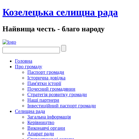
Козелецька селищна рада
Найвища честь - благо народу
Головна
Про громаду
Паспорт громади
Історична довідка
Пам'ятки історії
Почесний громадянин
Стратегія розвитку громади
Наші партнери
Інвестиційний паспорт громади
Селищна рада
Загальна інформація
Керівництво
Виконавчі органи
Апарат ради