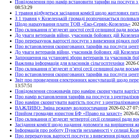
Повідомлення про намір встановити тарифи на послуги з 
08:53:29
1 травня відбудеться засідання комісії щодо житлових пи
З 1 травня у Козелецькій громаді розпочинається поливал
Щодо нарахування плати ТОВ «Еко-Сервіс-Козелець»
202
Про скликання п’ятдесят шостої сесії селищної ради вос
До уваги ветеранів війни, учасників бойових дій Козелец
Про перерахунок вартості послуги з вивезення рідких побу
Про встановлення скоригованих тарифів на послуги центр
До уваги ветеранів війни, учасників бойових дій Козелец
Запрошення на установчі збори ветеранів та учасників бо
Важлива інформація для власників сільгосптехніки
2026-0
Про скликання п’ятдесят п’ятої сесії селищної ради вось
Про встановлення скоригованих тарифів на послуги центр
Звіт про проведення електронних консультацій щодо пере
13:57:51
Повідомлення споживачів про наміри скоригувати вартість
Про намір встановлення тарифів на послуги з централіз
Про наміри скоригувати вартість послуг з централізовано
ВАЖЛИВО: Зміна режиму водопостачання
2026-02-27 07
Прийом громадян юристом БФ «Право на захист»
2026-02
Про скликання п’ятдесят четвертої сесії селищної ради в
Засідання комісії щодо надання допомоги на вирішення 
Інформація про роботу Пунктів незламності у селищі Коз
Про перерахунок вартості послуги з вивезення рідких поб