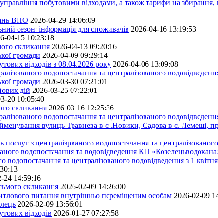
управління побутовими відходами, а також тарифи на збирання, 
тань ВПО
2026-04-29 14:06:09
ьний сезон: інформація для споживачів
2026-04-16 13:19:53
6-04-15 10:23:18
ьмого скликання
2026-04-13 09:20:16
ької громади
2026-04-09 09:29:14
тових відходів з 08.04.2026 року
2026-04-06 13:09:08
алізованого водопостачання та централізованого водовідведення
ької громади
2026-03-30 07:21:01
йових дій
2026-03-25 07:22:01
3-20 10:05:40
мого скликання
2026-03-16 12:25:36
алізованого водопостачання та централізованого водовідведення
йменування вулиць Травнева в с .Новики, Садова в с. Лемеші, пр
 послуг з централізрваного водопостачання та централізованого 
ованого водопостачання та водовідведення КП «Козелецьводокана
го водопостачання та централізованого водовідведення з 1 квітня
:30:13
-24 14:59:16
осьмого скликання
2026-02-09 14:26:00
житлового питання внутрішньо переміщеним особам
2026-02-09 1
елець
2026-02-09 13:56:01
утових відходів
2026-01-27 07:27:58