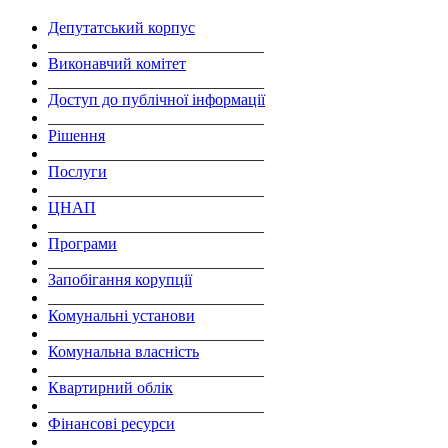
Депутатський корпус
___________________________
Виконавчий комітет
___________________________
Доступ до публічної інформації
___________________________
Рішення
___________________________
Послуги
___________________________
ЦНАП
___________________________
Програми
___________________________
Запобігання корупції
___________________________
Комунальні установи
___________________________
Комунальна власність
___________________________
Квартирний облік
___________________________
Фінансові ресурси
___________________________