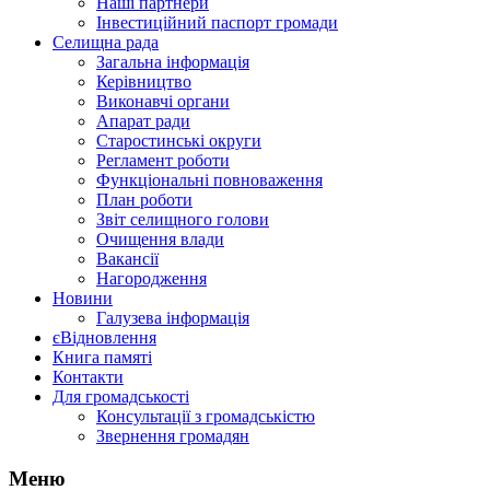
Наші партнери
Інвестиційний паспорт громади
Селищна рада
Загальна інформація
Керівництво
Виконавчі органи
Апарат ради
Старостинські округи
Регламент роботи
Функціональні повноваження
План роботи
Звіт селищного голови
Очищення влади
Вакансії
Нагородження
Новини
Галузева інформація
єВідновлення
Книга памяті
Контакти
Для громадськості
Консультації з громадськістю
Звернення громадян
Меню