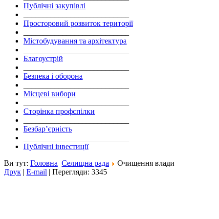
Публічні закупівлі
___________________________
Просторовий розвиток території
___________________________
Містобудування та архітектура
___________________________
Благоустрій
___________________________
Безпека і оборона
___________________________
Місцеві вибори
___________________________
Сторінка профспілки
___________________________
Безбар’єрність
___________________________
Публічні інвестиції
Ви тут:
Головна
Селищна рада
Очищення влади
Друк
|
E-mail
|
Перегляди: 3345