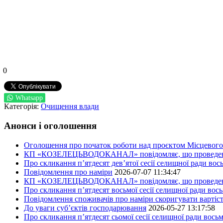
0
Whatsapp
Категорія:
Очищення влади
Анонси і оголошення
Оголошення про початок роботи над проєктом Місцевого 
КП «КОЗЕЛЕЦЬВОДОКАНАЛ» повідомляє, що проведено пер
Про скликання п’ятдесят дев’ятої сесії селищної ради во
Повідомлення про наміри
2026-07-07 11:34:47
КП «КОЗЕЛЕЦЬВОДОКАНАЛ» повідомляє, що проведено пер
Про скликання п’ятдесят восьмої сесії селищної ради вос
Повідомлення споживачів про наміри скоригувати вартіст
До уваги суб’єктів господарювання
2026-05-27 13:17:58
Про скликання п’ятдесят сьомої сесії селищної ради вось