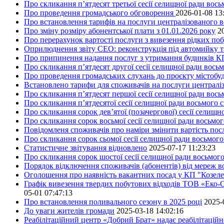
Про скликання п’ятдесят третьої сесії селищної ради вос
Про проведення громадського обговорення
2026-01-08 13
Про встановлення тарифів на послуги централізованого в
Про зміну розміру абонентської плати з 01.01.2026 року
2
Про перерахунок вартості послуги з вивезення рідких поб
Оприлюднення звіту СЕО: реконструкція під автомийку та 
Про припинення надання послуг з утримання будинків КП
Про скликання п’ятдесят другої сесії селищної ради вось
Про проведення громадських слухань до проєкту містобуд
Встановлено тарифи для споживачів на послуги централіз
Про скликання п’ятдесят першої сесії селищної ради вос
Про скликання п’ятдесятої сесії селищної ради восьмого 
Про скликання сорок дев’ятої (позачергової) сесії селищ
Про скликання сорок восьмої сесії селищної ради восьмо
Повідомленя споживачів про наміри змінити вартість посл
Про скликання сорок сьомої сесії селищної ради восьмог
Статистичне звітування відновлено
2025-07-17 11:23:23
Про скликання сорок шостої сесії селищної ради восьмог
Порядок відключення споживачів (абонентів) від мереж 
Оголошення про наявність вакантних посад у КП "Козел
Графік вивезення твердих побутових відходів ТОВ «Еко-С
05-01 07:47:13
Про встановлення поливального сезону в 2025 році
2025-
До уваги жителів громади
2025-03-18 14:02:16
Реабілітаційний центр «Добрий Брат» надає реабілітаційн