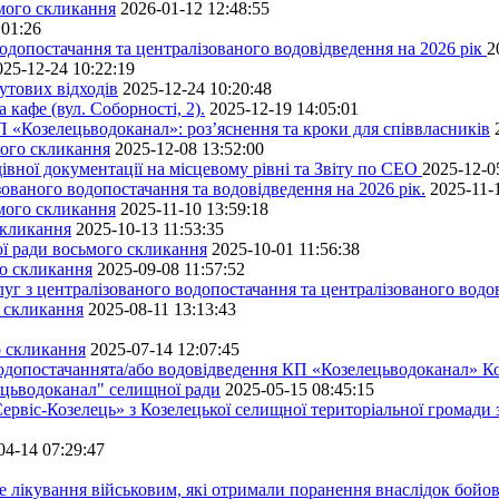
ьмого скликання
2026-01-12 12:48:55
:01:26
одопостачання та централізованого водовідведення на 2026 рік
2
025-12-24 10:22:19
утових відходів
2025-12-24 10:20:48
кафе (вул. Соборності, 2).
2025-12-19 14:05:01
 «Козелецьводоканал»: роз’яснення та кроки для співвласників
мого скликання
2025-12-08 13:52:00
івної документації на місцевому рівні та Звіту по СЕО
2025-12-0
ованого водопостачання та водовідведення на 2026 рік.
2025-11-
ьмого скликання
2025-11-10 13:59:18
скликання
2025-10-13 11:53:35
ної ради восьмого скликання
2025-10-01 11:56:38
го скликання
2025-09-08 11:57:52
уг з централізованого водопостачання та централізованого водов
о скликання
2025-08-11 13:13:43
о скликання
2025-07-14 12:07:45
водопостачаннята/або водовідведення КП «Козелецьводоканал» Ко
ецьводоканал" селищної ради
2025-05-15 08:45:15
ервіс-Козелець» з Козелецької селищної територіальної громади
04-14 07:29:47
е лікування військовим, які отримали поранення внаслідок бойов