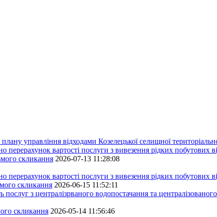
плану управління відходами Козелецької селищної територіальн
ерахунок вартості послуги з вивезення рідких побутових ві
сьмого скликання
2026-07-13 11:28:08
ерахунок вартості послуги з вивезення рідких побутових ві
ьмого скликання
2026-06-15 11:52:11
ь послуг з централізрваного водопостачання та централізованого
мого скликання
2026-05-14 11:56:46