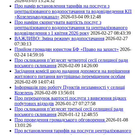
2026-03-05 13:24:32
Про намір встановлення тарифів на послуги з
централізованого водопостачання та водовідведення КП
«Козелецьводоканал»
2026-03-04 09:12:48
Про наміри скоригувати вартість послуг з
централізованого водопостачання та централізованого
водовідведення з 1 квітня 2026 року
2026-02-27 08:43:39
ВАЖЛИВО: Зміна режиму водопостачання
2026-02-27
07:30:13
Прийом громадян юристом БФ «Право на захист»
2026-
02-24 14:59:16
Про скликання п’ятдесят четвертої сесії селищної ради
восьмого скликання
2026-02-09 14:26:00
Засідання комісії щодо надання допомоги на вирішення
житлового питання внутрішньо переміщеним особам
2026-02-09 14:07:41
Інформація про роботу Пунктів незламності у селищі
Козелець
2026-02-09 13:56:01
Про перерахунок вартості послуги з вивезення рідких
побутових відходів
2026-01-27 07:27:58
Про скликання п’ятдесят третьої сесії селищної ради
восьмого скликання
2026-01-12 12:48:55
Про проведення громадського обговорення
2026-01-08
13:01:26
Про встановлення тарифів на послуги централізованого