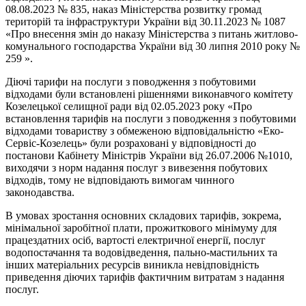
08.08.2023 № 835, наказ Міністерства розвитку громад
територій та інфраструктури України від 30.11.2023 № 1087
«Про внесення змін до наказу Міністерства з питань житлово-
комунального господарства України від 30 липня 2010 року №
259 ».
Діючі тарифи на послуги з поводження з побутовими
відходами були встановлені рішеннями виконавчого комітету
Козелецької селищної ради від 02.05.2023 року «Про
встановлення тарифів на послуги з поводження з побутовими
відходами товариству з обмеженою відповідальністю «Еко-
Сервіс-Козелець» були розраховані у відповідності до
постанови Кабінету Міністрів України від 26.07.2006 №1010,
виходячи з норм надання послуг з вивезення побутових
відходів, тому не відповідають вимогам чинного
законодавства.
В умовах зростання основних складових тарифів, зокрема,
мінімальної заробітної плати, прожиткового мінімуму для
працездатних осіб, вартості електричної енергії, послуг
водопостачання та водовідведення, пально-мастильних та
інших матеріальних ресурсів виникла невідповідність
приведення діючих тарифів фактичним витратам з надання
послуг.