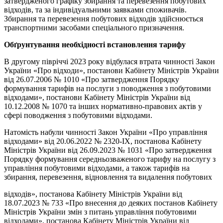
затвердженого графіку збирання та перевезення побутових
відходів, та за індивідуальними заявками споживачів.
Збирання та перевезення побутових відходів здійснюється
транспортними засобами спеціального призначення.
Обґрунтування необхідності встановлення тарифу
В другому півріччі 2023 року відбулася втрата чинності Закон
України «Про відходи», постанови Кабінету Міністрів України
від 26.07.2006 № 1010 «Про затвердження Порядку
формування тарифів на послуги з поводження з побутовими
відходами», постанови Кабінету Міністрів України від
10.12.2008 № 1070 та інших нормативно-правових актів у
сфері поводження з побутовими відходами.
Натомість набули чинності Закон України «Про управління
відходами» від 20.06.2022 № 2320-ІХ, постанова Кабінету
Міністрів України від 26.09.2023 № 1031 «Про затвердження
Порядку формування середньозваженого тарифу на послугу з
управління побутовими відходами, а також тарифів на
збирання, перевезення, відновлення та видалення побутових
відходів», постанова Кабінету Міністрів України від
18.07.2023 № 733 «Про внесення до деяких постанов Кабінету
Міністрів України змін з питань управління побутовими
відходами», постанова Кабінету Міністрів України від