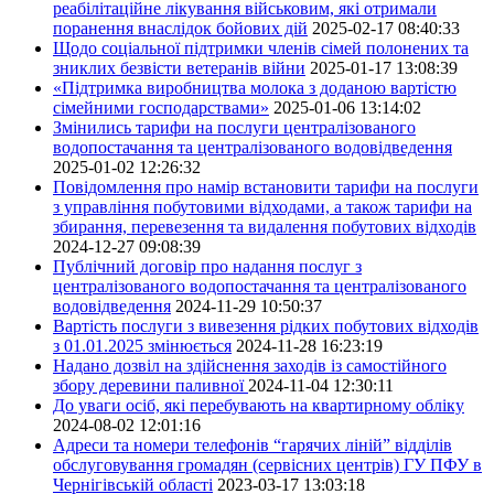
реабілітаційне лікування військовим, які отримали
поранення внаслідок бойових дій
2025-02-17 08:40:33
Щодо соціальної підтримки членів сімей полонених та
зниклих безвісти ветеранів війни
2025-01-17 13:08:39
«Підтримка виробництва молока з доданою вартістю
сімейними господарствами»
2025-01-06 13:14:02
Змінились тарифи на послуги централізованого
водопостачання та централізованого водовідведення
2025-01-02 12:26:32
Повідомлення про намір встановити тарифи на послуги
з управління побутовими відходами, а також тарифи на
збирання, перевезення та видалення побутових відходів
2024-12-27 09:08:39
Публічний договір про надання послуг з
централізованого водопостачання та централізованого
водовідведення
2024-11-29 10:50:37
Вартість послуги з вивезення рідких побутових відходів
з 01.01.2025 змінюється
2024-11-28 16:23:19
Надано дозвіл на здійснення заходів із самостійного
збору деревини паливної
2024-11-04 12:30:11
До уваги осіб, які перебувають на квартирному обліку
2024-08-02 12:01:16
Адреси та номери телефонів “гарячих ліній” відділів
обслуговування громадян (сервісних центрів) ГУ ПФУ в
Чернігівській області
2023-03-17 13:03:18