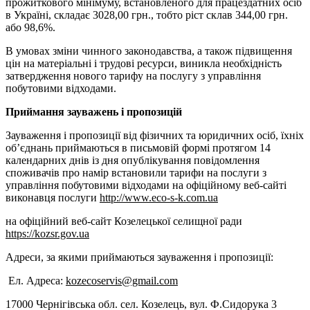
прожиткового мінімуму, встановленого для працездатних осіб
в Україні, складає 3028,00 грн., тобто ріст склав 344,00 грн.
або 98,6%.
В умовах зміни чинного законодавства, а також підвищення
цін на матеріальні і трудові ресурси, виникла необхідність
затвердження нового тарифу на послугу з управління
побутовими відходами.
Приймання зауважень і пропозицій
Зауваження і пропозиції від фізичних та юридичних осіб, їхніх
об’єднань приймаються в письмовій формі протягом 14
календарних днів із дня опублікування повідомлення
споживачів про намір встановили тарифи на послуги з
управління побутовими відходами на офіційному веб-сайті
виконавця послуги
http://www.eco-s-k.com.ua
на офіційний веб-сайт Козелецької селищної ради
https://kozsr.gov.ua
Адреси, за якими приймаються зауваження і пропозиції:
Ел. Адреса:
kozecoservis@gmail.com
17000 Чернігівська обл. сел. Козелець, вул. Ф.Сидорука 3