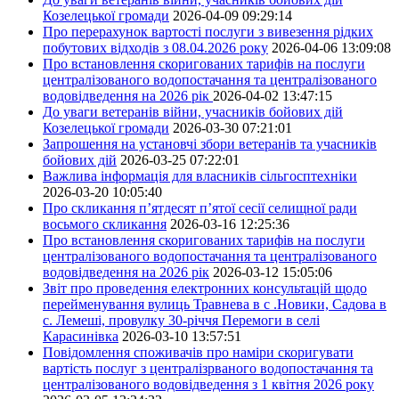
Козелецької громади
2026-04-09 09:29:14
Про перерахунок вартості послуги з вивезення рідких
побутових відходів з 08.04.2026 року
2026-04-06 13:09:08
Про встановлення скоригованих тарифів на послуги
централізованого водопостачання та централізованого
водовідведення на 2026 рік
2026-04-02 13:47:15
До уваги ветеранів війни, учасників бойових дій
Козелецької громади
2026-03-30 07:21:01
Запрошення на установчі збори ветеранів та учасників
бойових дій
2026-03-25 07:22:01
Важлива інформація для власників сільгосптехніки
2026-03-20 10:05:40
Про скликання п’ятдесят п’ятої сесії селищної ради
восьмого скликання
2026-03-16 12:25:36
Про встановлення скоригованих тарифів на послуги
централізованого водопостачання та централізованого
водовідведення на 2026 рік
2026-03-12 15:05:06
Звіт про проведення електронних консультацій щодо
перейменування вулиць Травнева в с .Новики, Садова в
с. Лемеші, провулку 30-річчя Перемоги в селі
Карасинівка
2026-03-10 13:57:51
Повідомлення споживачів про наміри скоригувати
вартість послуг з централізрваного водопостачання та
централізованого водовідведення з 1 квітня 2026 року