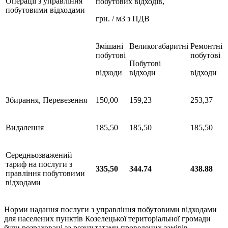
Операції з управління
побутових відходів,
побутовими відходами
грн. / м3 з ПДВ
Змішані
Великогабаритні
Ремонтні
побутові
побутові
Побутові
відходи
відходи
відходи
Збирання, Перевезення
150,00
159,23
253,37
Видалення
185,50
185,50
185,50
Середньозважений
тариф на послуги з
335,50
344.74
438.88
правління побутовими
відходами
Норми надання послуги з управління побутовими відходами
для населених пунктів Козелецької територіальної громади
були розраховані за результатами проведених замірів