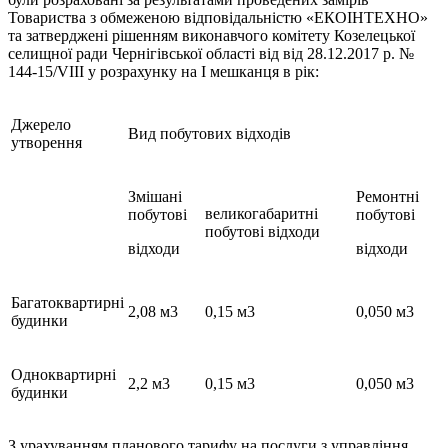
Товариства з обмеженою відповідальністю «ЕКОІНТЕХНО»
та затверджені рішенням виконавчого комітету Козелецької
селищної ради Чернігівської області від від 28.12.2017 р. №
144-15/VIII у розрахунку на І мешканця в рік:
Джерело
Вид побутових відходів
утворення
Змішані
Ремонтні
великогабаритні
побутові
побутові
побутові відходи
відходи
відходи
Багатоквартирні
2,08 м3
0,15 м3
0,050 м3
будинки
Одноквартирні
2,2 м3
0,15 м3
0,050 м3
будинки
З урахуванням планового тарифу на послуги з управління