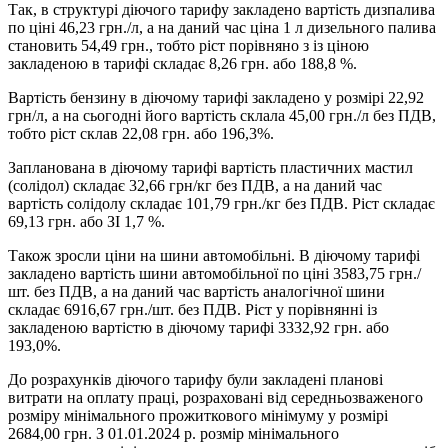
Так, в структурі діючого тарифу закладено вартість дизпалива
по ціні 46,23 грн./л, а на даний час ціна 1 л дизельного палива
становить 54,49 грн., тобто ріст порівняно з із ціною
закладеною в тарифі складає 8,26 грн. або 188,8 %.
Вартість бензину в діючому тарифі закладено у розмірі 22,92
грн/л, а на сьогодні його вартість склала 45,00 грн./л без ПДВ,
тобто ріст склав 22,08 грн. або 196,3%.
Запланована в діючому тарифі вартість пластичних мастил
(солідол) складає 32,66 грн/кг без ПДВ, а на даний час
вартість солідолу складає 101,79 грн./кг без ПДВ. Ріст складає
69,13 грн. або ЗІ 1,7 %.
Також зросли ціни на шини автомобільні. В діючому тарифі
закладено вартість шини автомобільної по ціні 3583,75 грн./
шт. без ПДВ, а на даний час вартість аналогічної шини
складає 6916,67 грн./шт. без ПДВ. Ріст у порівнянні із
закладеною вартістю в діючому тарифі 3332,92 грн. або
193,0%.
До розрахунків діючого тарифу були закладені планові
витрати на оплату праці, розраховані від середньозваженого
розміру мінімального прожиткового мінімуму у розмірі
2684,00 грн. З 01.01.2024 р. розмір мінімального