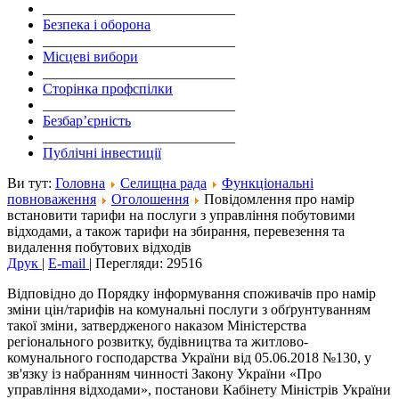
___________________________
Безпека і оборона
___________________________
Місцеві вибори
___________________________
Сторінка профспілки
___________________________
Безбар’єрність
___________________________
Публічні інвестиції
Ви тут:
Головна
Селищна рада
Функціональні
повноваження
Оголошення
Повідомлення про намір
встановити тарифи на послуги з управління побутовими
відходами, а також тарифи на збирання, перевезення та
видалення побутових відходів
Друк
|
E-mail
|
Перегляди: 29516
Відповідно до Порядку інформування споживачів про намір
зміни цін/тарифів на комунальні послуги з обґрунтуванням
такої зміни, затвердженого наказом Міністерства
регіонального розвитку, будівництва та житлово-
комунального господарства України від 05.06.2018 №130, у
зв'язку із набранням чинності Закону України «Про
управління відходами», постанови Кабінету Міністрів України