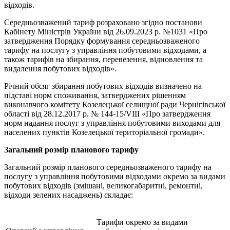
відходів.
Середньозважений тариф розраховано згідно постанови
Кабінету Міністрів України від 26.09.2023 р. №1031 «Про
затвердження Порядку формування середньозваженого
тарифу на послугу з управління побутовими відходами, а
також тарифів на збирання, перевезення, відновлення та
видалення побутових відходів».
Річний обсяг збирання побутових відходів визначено на
підставі норм споживання, затверджених рішенням
виконавчого комітету Козелецької селищної ради Чернігівської
області від 28.12.2017 р. № 144-15/VIII «Про затвердження
норм надання послуг з управління побутовими виходами для
населених пунктів Козелецької територіальної громади».
Загальний розмір планового тарифу
Загальний розмір планового середньозваженого тарифу на
послугу з управління побутовими відходами окремо за видами
побутових відходів (змішані, великогабаритні, ремонтні,
відходи зелених насаджень) складає:
Тарифи окремо за видами