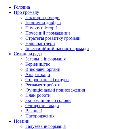
Головна
Про громаду
Паспорт громади
Історична довідка
Пам'ятки історії
Почесний громадянин
Стратегія розвитку громади
Наші партнери
Інвестиційний паспорт громади
Селищна рада
Загальна інформація
Керівництво
Виконавчі органи
Апарат ради
Старостинські округи
Регламент роботи
Функціональні повноваження
План роботи
Звіт селищного голови
Очищення влади
Вакансії
Нагородження
Новини
Галузева інформація