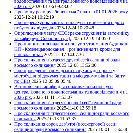
водопостачання та централізованого водовідведення на
2026 рік
2026-01-06 09:43:02
Про зміну розміру абонентської плати з 01.01.2026 року
2025-12-24 10:22:19
Про перерахунок вартості послуги з вивезення рідких
побутових відходів
2025-12-24 10:20:48
Оприлюднення звіту СЕО: реконструкція під автомийку
та кафе (вул. Соборності, 2).
2025-12-19 14:05:01
Про припинення надання послуг з утримання будинків
КП «Козелецьводоканал»: роз’яснення та кроки для
співвласників
2025-12-17 14:07:36
Про скликання п’ятдесят другої сесії селищної ради
восьмого скликання
2025-12-08 13:52:00
Про проведення громадських слухань до проєкту
містобудівної документації на місцевому рівні та Звіту
по СЕО
2025-12-05 09:05:46
Встановлено тарифи для споживачів на послуги
централізованого водопостачання та водовідведення на
2026 рік.
2025-11-11 14:53:07
Про скликання п’ятдесят першої сесії селищної ради
восьмого скликання
2025-11-10 13:59:18
Про скликання п’ятдесятої сесії селищної ради восьмого
скликання
2025-10-13 11:53:35
Про скликання сорок дев’ятої (позачергової) сесії
селищної ради восьмого скликання
2025-10-01 11:56:38