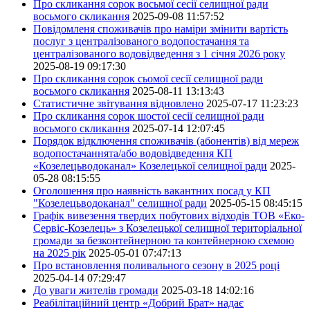
Про скликання сорок восьмої сесії селищної ради
восьмого скликання
2025-09-08 11:57:52
Повідомленя споживачів про наміри змінити вартість
послуг з централізованого водопостачання та
централізованого водовідведення з 1 січня 2026 року
2025-08-19 09:17:30
Про скликання сорок сьомої сесії селищної ради
восьмого скликання
2025-08-11 13:13:43
Статистичне звітування відновлено
2025-07-17 11:23:23
Про скликання сорок шостої сесії селищної ради
восьмого скликання
2025-07-14 12:07:45
Порядок відключення споживачів (абонентів) від мереж
водопостачаннята/або водовідведення КП
«Козелецьводоканал» Козелецької селищної ради
2025-
05-28 08:15:55
Оголошення про наявність вакантних посад у КП
"Козелецьводоканал" селищної ради
2025-05-15 08:45:15
Графік вивезення твердих побутових відходів ТОВ «Еко-
Сервіс-Козелець» з Козелецької селищної територіальної
громади за безконтейнерною та контейнерною схемою
на 2025 рік
2025-05-01 07:47:13
Про встановлення поливального сезону в 2025 році
2025-04-14 07:29:47
До уваги жителів громади
2025-03-18 14:02:16
Реабілітаційний центр «Добрий Брат» надає