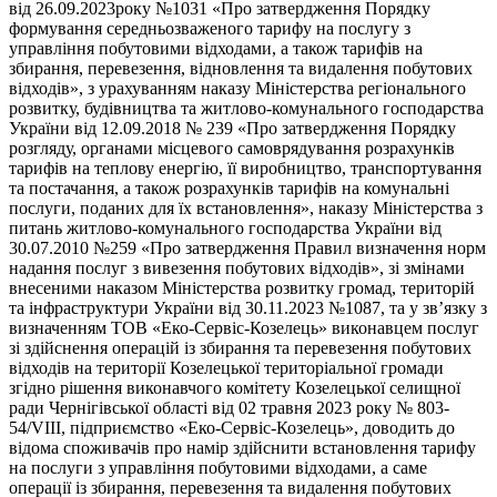
від 26.09.2023року №1031 «Про затвердження Порядку
формування середньозваженого тарифу на послугу з
управління побутовими відходами, а також тарифів на
збирання, перевезення, відновлення та видалення побутових
відходів», з урахуванням наказу Міністерства регіонального
розвитку, будівництва та житлово-комунального господарства
України від 12.09.2018 № 239 «Про затвердження Порядку
розгляду, органами місцевого самоврядування розрахунків
тарифів на теплову енергію, її виробництво, транспортування
та постачання, а також розрахунків тарифів на комунальні
послуги, поданих для їх встановлення», наказу Міністерства з
питань житлово-комунального господарства України від
30.07.2010 №259 «Про затвердження Правил визначення норм
надання послуг з вивезення побутових відходів», зі змінами
внесеними наказом Міністерства розвитку громад, територій
та інфраструктури України від 30.11.2023 №1087, та у зв’язку з
визначенням ТОВ «Еко-Сервіс-Козелець» виконавцем послуг
зі здійснення операцій із збирання та перевезення побутових
відходів на території Козелецької територіальної громади
згідно рішення виконавчого комітету Козелецької селищної
ради Чернігівської області від 02 травня 2023 року № 803-
54/VIII, підприємство «Еко-Сервіс-Козелець», доводить до
відома споживачів про намір здійснити встановлення тарифу
на послуги з управління побутовими відходами, а саме
операції із збирання, перевезення та видалення побутових