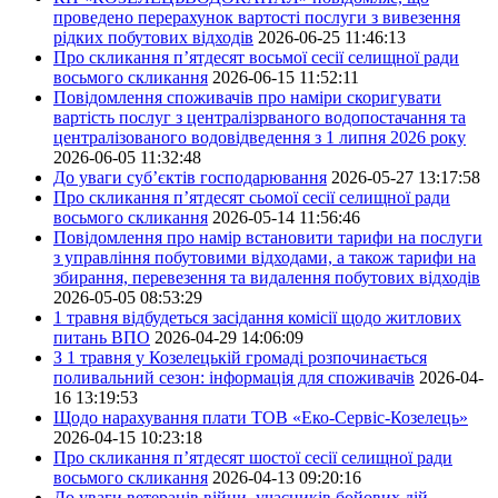
проведено перерахунок вартості послуги з вивезення
рідких побутових відходів
2026-06-25 11:46:13
Про скликання п’ятдесят восьмої сесії селищної ради
восьмого скликання
2026-06-15 11:52:11
Повідомлення споживачів про наміри скоригувати
вартість послуг з централізрваного водопостачання та
централізованого водовідведення з 1 липня 2026 року
2026-06-05 11:32:48
До уваги суб’єктів господарювання
2026-05-27 13:17:58
Про скликання п’ятдесят сьомої сесії селищної ради
восьмого скликання
2026-05-14 11:56:46
Повідомлення про намір встановити тарифи на послуги
з управління побутовими відходами, а також тарифи на
збирання, перевезення та видалення побутових відходів
2026-05-05 08:53:29
1 травня відбудеться засідання комісії щодо житлових
питань ВПО
2026-04-29 14:06:09
З 1 травня у Козелецькій громаді розпочинається
поливальний сезон: інформація для споживачів
2026-04-
16 13:19:53
Щодо нарахування плати ТОВ «Еко-Сервіс-Козелець»
2026-04-15 10:23:18
Про скликання п’ятдесят шостої сесії селищної ради
восьмого скликання
2026-04-13 09:20:16
До уваги ветеранів війни, учасників бойових дій