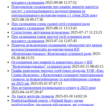
восьмого скликання
2025-09-08 11:57:52
Повідомленя споживачів про наміри змінити вартість
послуг з централізованого водопостачання та
централізованого водовідведення з 1 січня 2026 року
2025-08-19 09:17:30
Про скликання сорок сьомої сесії селищної ради
восьмого скликання
2025-08-11 13:13:43
Статистичне звітування відновлено
2025-07-17 11:23:23
Про скликання сорок шостої сесії селищної ради
восьмого скликання
2025-07-14 12:07:45
Порядок відключення споживачів (абонентів) від мереж
водопостачаннята/або водовідведення КП
«Козелецьводоканал» Козелецької селищної ради
2025-
05-28 08:15:55
Оголошення про наявність вакантних посад у КП
"Козелецьводоканал" селищної ради
2025-05-15 08:45:15
Графік вивезення твердих побутових відходів ТОВ «Еко-
Сервіс-Козелець» з Козелецької селищної територіальної
громади за безконтейнерною та контейнерною схемою
на 2025 рік
2025-05-01 07:47:13
Про встановлення поливального сезону в 2025 році
2025-04-14 07:29:47
До уваги жителів громади
2025-03-18 14:02:16
Реабілітаційний центр «Добрий Брат» надає
реабілітаційне лікування військовим, які отримали