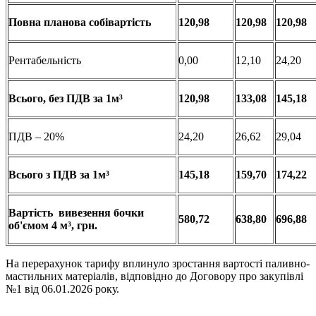
Повна
планова
собівартість
120,98
120,98
120,98
Рентабельність
0,00
12,10
24,20
Всього
, без ПДВ за 1м³
120,98
133,08
145,18
ПДВ – 20%
24,20
26,62
29,04
Всього
з
ПДВ за 1м³
145,18
159,70
174,22
Вартість
вивезення
бочки
580,72
638,80
696,88
об'ємом
4 м³
, грн.
На перерахунок тарифу вплинуло зростання вартості паливно-
мастильних матеріалів, відповідно до Договору про закупівлі
№1 від 06.01.2026 року.