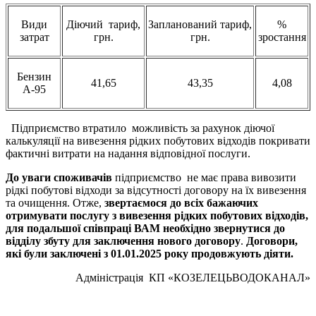
Види
Діючий тариф,
Запланований тариф,
%
затрат
грн.
грн.
зростання
Бензин
41,65
43,35
4,08
А-95
Підприємство втратило можливість за рахунок діючої
калькуляції на вивезення рідких побутових відходів покривати
фактичні витрати на надання відповідної послуги.
До уваги споживачів
підприємство не має права вивозити
рідкі побутові відходи за відсутності договору на їх вивезення
та очищення. Отже,
звертаємося до всіх бажаючих
отримувати послугу з вивезення рідких побутових відходів,
для подальшої співпраці ВАМ необхідно звернутися до
відділу збуту для
заключення
нового договору
.
Договори,
які були
заключ
е
ні
з 01.0
1
.2025 року продовжують діяти.
Адміністрація КП «КОЗЕЛЕЦЬВОДОКАНАЛ»