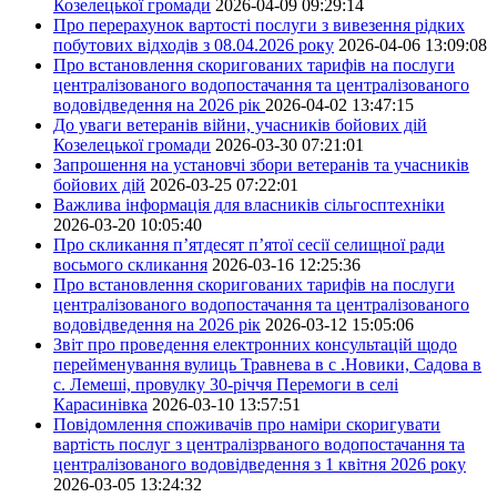
Козелецької громади
2026-04-09 09:29:14
Про перерахунок вартості послуги з вивезення рідких
побутових відходів з 08.04.2026 року
2026-04-06 13:09:08
Про встановлення скоригованих тарифів на послуги
централізованого водопостачання та централізованого
водовідведення на 2026 рік
2026-04-02 13:47:15
До уваги ветеранів війни, учасників бойових дій
Козелецької громади
2026-03-30 07:21:01
Запрошення на установчі збори ветеранів та учасників
бойових дій
2026-03-25 07:22:01
Важлива інформація для власників сільгосптехніки
2026-03-20 10:05:40
Про скликання п’ятдесят п’ятої сесії селищної ради
восьмого скликання
2026-03-16 12:25:36
Про встановлення скоригованих тарифів на послуги
централізованого водопостачання та централізованого
водовідведення на 2026 рік
2026-03-12 15:05:06
Звіт про проведення електронних консультацій щодо
перейменування вулиць Травнева в с .Новики, Садова в
с. Лемеші, провулку 30-річчя Перемоги в селі
Карасинівка
2026-03-10 13:57:51
Повідомлення споживачів про наміри скоригувати
вартість послуг з централізрваного водопостачання та
централізованого водовідведення з 1 квітня 2026 року
2026-03-05 13:24:32