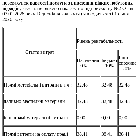
перерахунок
вартості послуги з виве
зення рідких побутових
відходів
, яку затверджено наказом по підприємству №2-О від
07.01.2026 року. Відповідна калькуляція вводиться з 01 січня
2026 року.
Рівень рентабельності
Стаття витрат
Інші
Населення
Бюджет
спожива
– 0%
– 10%
– 20%
Прямі матеріальні витрати в т.ч.:
32,48
32,48
32,48
паливно-мастильні матеріали
32,48
32,48
32,48
інші прямі матеріальні витрати
0,00
0,00
0,00
Прямі витрати на оплату праці
38,41
38,41
38,41