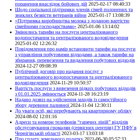
поранення внаслідок бойових дій
2025-02-17 08:40:33
Щодо соціальної підтримки членів сімей полонених та
зниклих безвісти ветеранів війни
2025-01-17 13:08:39
«Підтримка виробництва молока з доданою вартістю
сімейними господарствами»
2025-01-06 13:14:02
Змінились тарифи на послуги централізованого
водопостачання та централізованого водовідведення
2025-01-02 12:26:32
Повідомлення про намір встановити тарифи на послуги
з управління побутовими відходами, а також тарифи на
збирання, перевезення та видалення побутових відходів
2024-12-27 09:08:39
Публічний договір про надання послуг з
централізованого водопостачання та централізованого
водовідведення
2024-11-29 10:50:37
Вартість послуги з вивезення рідких побутових відходів
з 01.01.2025 змінюється
2024-11-28 16:23:19
Надано дозвіл на здійснення заходів із самостійного
збору деревини паливної
2024-11-04 12:30:11
До уваги осіб, які перебувають на квартирному обліку
2024-08-02 12:01:16
Адреси та номери телефонів “гарячих ліній” відділів
обслуговування громадян (сервісних центрів) ГУ ПФУ в
Чернігівській області
2023-03-17 13:03:18
Про сплату земельного податку
2021-06-30 05:57:33