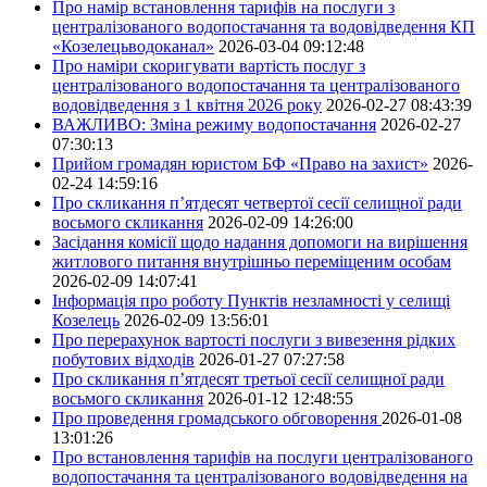
Про намір встановлення тарифів на послуги з
централізованого водопостачання та водовідведення КП
«Козелецьводоканал»
2026-03-04 09:12:48
Про наміри скоригувати вартість послуг з
централізованого водопостачання та централізованого
водовідведення з 1 квітня 2026 року
2026-02-27 08:43:39
ВАЖЛИВО: Зміна режиму водопостачання
2026-02-27
07:30:13
Прийом громадян юристом БФ «Право на захист»
2026-
02-24 14:59:16
Про скликання п’ятдесят четвертої сесії селищної ради
восьмого скликання
2026-02-09 14:26:00
Засідання комісії щодо надання допомоги на вирішення
житлового питання внутрішньо переміщеним особам
2026-02-09 14:07:41
Інформація про роботу Пунктів незламності у селищі
Козелець
2026-02-09 13:56:01
Про перерахунок вартості послуги з вивезення рідких
побутових відходів
2026-01-27 07:27:58
Про скликання п’ятдесят третьої сесії селищної ради
восьмого скликання
2026-01-12 12:48:55
Про проведення громадського обговорення
2026-01-08
13:01:26
Про встановлення тарифів на послуги централізованого
водопостачання та централізованого водовідведення на