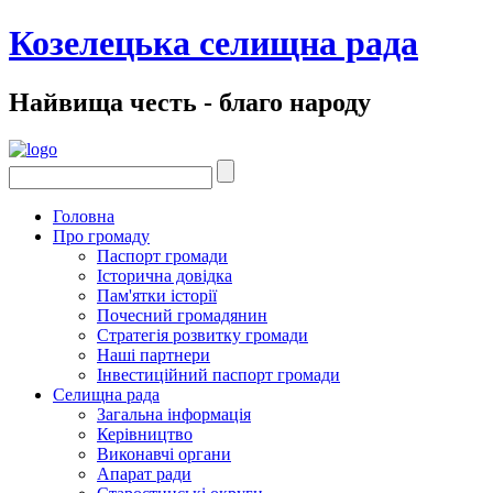
Козелецька селищна рада
Найвища честь - благо народу
Головна
Про громаду
Паспорт громади
Історична довідка
Пам'ятки історії
Почесний громадянин
Стратегія розвитку громади
Наші партнери
Інвестиційний паспорт громади
Селищна рада
Загальна інформація
Керівництво
Виконавчі органи
Апарат ради