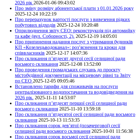
2026 рік
2026-01-06 09:43:02
Про зміну розміру абонентської плати з 01.01.2026 року
2025-12-24 10:22:19
Про перерахунок вартості послуги з вивезення рідких
побутових відходів
2025-12-24 10:20:48
Оприлюднення звіту СЕО: реконструкція під автомийку
та кафе (вул. Соборності, 2).
2025-12-19 14:05:01
Про припинення надання послуг з утримання будинків
КП «Козелецьводоканал»: роз’яснення та кроки для
співвласників
2025-12-17 14:07:36
Про скликання п’ятдесят другої сесії селищної ради
восьмого скликання
2025-12-08 13:52:00
Про проведення громадських слухань до проєкту
містобудівної документації на місцевому рівні та Звіту
по СЕО
2025-12-05 09:05:46
Встановлено тарифи для споживачів на послуги
централізованого водопостачання та водовідведення на
2026 рік.
2025-11-11 14:53:07
Про скликання п’ятдесят першої сесії селищної ради
восьмого скликання
2025-11-10 13:59:18
Про скликання п’ятдесятої сесії селищної ради восьмого
скликання
2025-10-13 11:53:35
Про скликання сорок дев’ятої (позачергової) сесії
селищної ради восьмого скликання
2025-10-01 11:56:38
Про скликання сорок восьмої сесії селищної ради