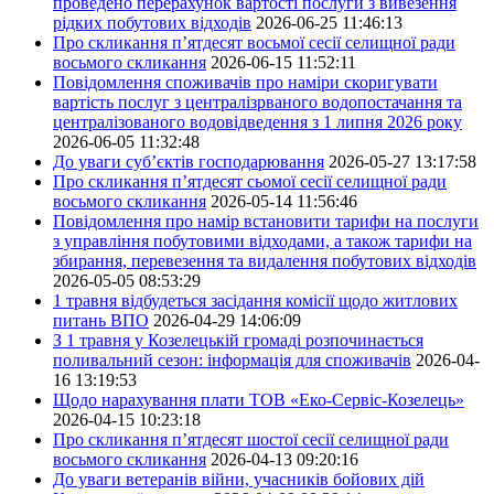
проведено перерахунок вартості послуги з вивезення
рідких побутових відходів
2026-06-25 11:46:13
Про скликання п’ятдесят восьмої сесії селищної ради
восьмого скликання
2026-06-15 11:52:11
Повідомлення споживачів про наміри скоригувати
вартість послуг з централізрваного водопостачання та
централізованого водовідведення з 1 липня 2026 року
2026-06-05 11:32:48
До уваги суб’єктів господарювання
2026-05-27 13:17:58
Про скликання п’ятдесят сьомої сесії селищної ради
восьмого скликання
2026-05-14 11:56:46
Повідомлення про намір встановити тарифи на послуги
з управління побутовими відходами, а також тарифи на
збирання, перевезення та видалення побутових відходів
2026-05-05 08:53:29
1 травня відбудеться засідання комісії щодо житлових
питань ВПО
2026-04-29 14:06:09
З 1 травня у Козелецькій громаді розпочинається
поливальний сезон: інформація для споживачів
2026-04-
16 13:19:53
Щодо нарахування плати ТОВ «Еко-Сервіс-Козелець»
2026-04-15 10:23:18
Про скликання п’ятдесят шостої сесії селищної ради
восьмого скликання
2026-04-13 09:20:16
До уваги ветеранів війни, учасників бойових дій