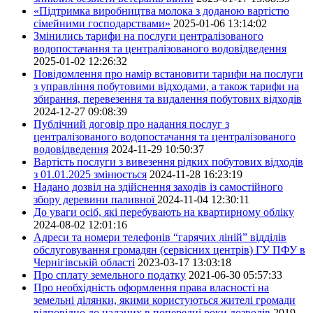
«Підтримка виробництва молока з доданою вартістю
сімейними господарствами»
2025-01-06 13:14:02
Змінились тарифи на послуги централізованого
водопостачання та централізованого водовідведення
2025-01-02 12:26:32
Повідомлення про намір встановити тарифи на послуги
з управління побутовими відходами, а також тарифи на
збирання, перевезення та видалення побутових відходів
2024-12-27 09:08:39
Публічний договір про надання послуг з
централізованого водопостачання та централізованого
водовідведення
2024-11-29 10:50:37
Вартість послуги з вивезення рідких побутових відходів
з 01.01.2025 змінюється
2024-11-28 16:23:19
Надано дозвіл на здійснення заходів із самостійного
збору деревини паливної
2024-11-04 12:30:11
До уваги осіб, які перебувають на квартирному обліку
2024-08-02 12:01:16
Адреси та номери телефонів “гарячих ліній” відділів
обслуговування громадян (сервісних центрів) ГУ ПФУ в
Чернігівській області
2023-03-17 13:03:18
Про сплату земельного податку
2021-06-30 05:57:33
Про необхідність оформлення права власності на
земельні ділянки, якими користуються жителі громади
відповідно до наданих в попередні роки дозволів
2019-