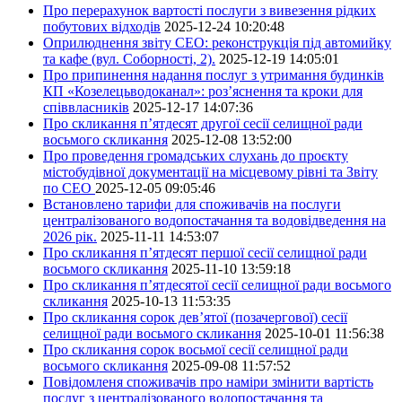
Про перерахунок вартості послуги з вивезення рідких
побутових відходів
2025-12-24 10:20:48
Оприлюднення звіту СЕО: реконструкція під автомийку
та кафе (вул. Соборності, 2).
2025-12-19 14:05:01
Про припинення надання послуг з утримання будинків
КП «Козелецьводоканал»: роз’яснення та кроки для
співвласників
2025-12-17 14:07:36
Про скликання п’ятдесят другої сесії селищної ради
восьмого скликання
2025-12-08 13:52:00
Про проведення громадських слухань до проєкту
містобудівної документації на місцевому рівні та Звіту
по СЕО
2025-12-05 09:05:46
Встановлено тарифи для споживачів на послуги
централізованого водопостачання та водовідведення на
2026 рік.
2025-11-11 14:53:07
Про скликання п’ятдесят першої сесії селищної ради
восьмого скликання
2025-11-10 13:59:18
Про скликання п’ятдесятої сесії селищної ради восьмого
скликання
2025-10-13 11:53:35
Про скликання сорок дев’ятої (позачергової) сесії
селищної ради восьмого скликання
2025-10-01 11:56:38
Про скликання сорок восьмої сесії селищної ради
восьмого скликання
2025-09-08 11:57:52
Повідомленя споживачів про наміри змінити вартість
послуг з централізованого водопостачання та