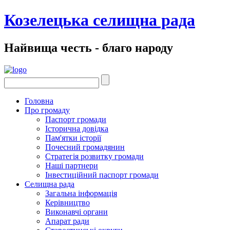
Козелецька селищна рада
Найвища честь - благо народу
Головна
Про громаду
Паспорт громади
Історична довідка
Пам'ятки історії
Почесний громадянин
Стратегія розвитку громади
Наші партнери
Інвестиційний паспорт громади
Селищна рада
Загальна інформація
Керівництво
Виконавчі органи
Апарат ради