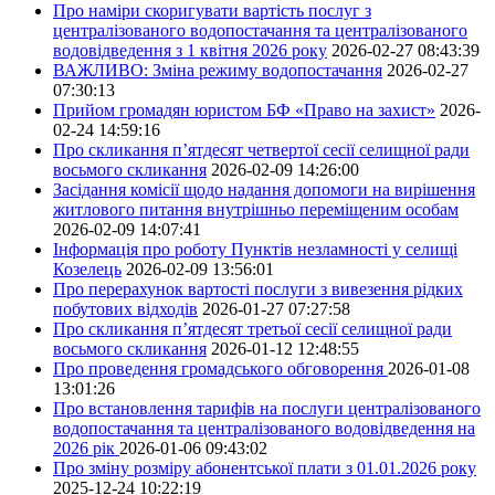
Про наміри скоригувати вартість послуг з
централізованого водопостачання та централізованого
водовідведення з 1 квітня 2026 року
2026-02-27 08:43:39
ВАЖЛИВО: Зміна режиму водопостачання
2026-02-27
07:30:13
Прийом громадян юристом БФ «Право на захист»
2026-
02-24 14:59:16
Про скликання п’ятдесят четвертої сесії селищної ради
восьмого скликання
2026-02-09 14:26:00
Засідання комісії щодо надання допомоги на вирішення
житлового питання внутрішньо переміщеним особам
2026-02-09 14:07:41
Інформація про роботу Пунктів незламності у селищі
Козелець
2026-02-09 13:56:01
Про перерахунок вартості послуги з вивезення рідких
побутових відходів
2026-01-27 07:27:58
Про скликання п’ятдесят третьої сесії селищної ради
восьмого скликання
2026-01-12 12:48:55
Про проведення громадського обговорення
2026-01-08
13:01:26
Про встановлення тарифів на послуги централізованого
водопостачання та централізованого водовідведення на
2026 рік
2026-01-06 09:43:02
Про зміну розміру абонентської плати з 01.01.2026 року
2025-12-24 10:22:19