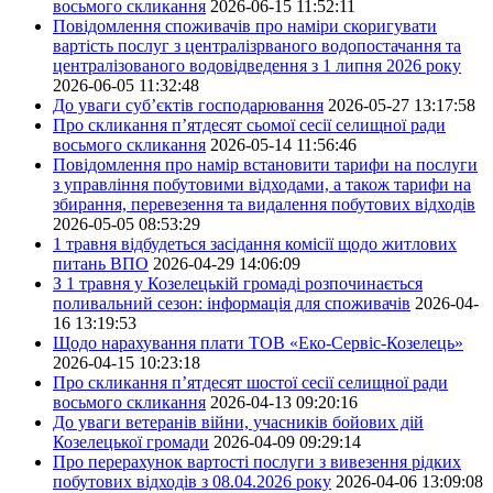
восьмого скликання
2026-06-15 11:52:11
Повідомлення споживачів про наміри скоригувати
вартість послуг з централізрваного водопостачання та
централізованого водовідведення з 1 липня 2026 року
2026-06-05 11:32:48
До уваги суб’єктів господарювання
2026-05-27 13:17:58
Про скликання п’ятдесят сьомої сесії селищної ради
восьмого скликання
2026-05-14 11:56:46
Повідомлення про намір встановити тарифи на послуги
з управління побутовими відходами, а також тарифи на
збирання, перевезення та видалення побутових відходів
2026-05-05 08:53:29
1 травня відбудеться засідання комісії щодо житлових
питань ВПО
2026-04-29 14:06:09
З 1 травня у Козелецькій громаді розпочинається
поливальний сезон: інформація для споживачів
2026-04-
16 13:19:53
Щодо нарахування плати ТОВ «Еко-Сервіс-Козелець»
2026-04-15 10:23:18
Про скликання п’ятдесят шостої сесії селищної ради
восьмого скликання
2026-04-13 09:20:16
До уваги ветеранів війни, учасників бойових дій
Козелецької громади
2026-04-09 09:29:14
Про перерахунок вартості послуги з вивезення рідких
побутових відходів з 08.04.2026 року
2026-04-06 13:09:08