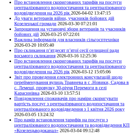
Про встановлення скоригованих тарифів на послуги
централізованого водопостачання та централізованого
водовідведення на 2026 рік
2026-04-02 13:47:15
До уваги ветеранів війни, учасників бойових дій
Козелецької громади
2026-03-30 07:21:01
Запрошення на установчі збори ветеранів та учасників
бойових дій
2026-03-25 07:22:01
Важлива інформація для власників сільгосптехніки
2026-03-20 10:05:40
Про скликання п’ятдесят п’ятої сесії селищної ради
восьмого скликання
2026-03-16 12:25:36
Про встановлення скоригованих тарифів на послуги
централізованого водопостачання та централізованого
водовідведення на 2026 рік
2026-03-12 15:05:06
Звіт про проведення електронних консультацій щодо
перейменування вулиць Травнева в с .Новики, Садова в
с. Лемеші, провулку 30-річчя Перемоги в селі
Карасинівка
2026-03-10 13:57:51
Повідомлення споживачів про наміри скоригувати
вартість послуг з централізрваного водопостачання та
централізованого водовідведення з 1 квітня 2026 року
2026-03-05 13:24:32
Про намір встановлення тарифів на послуги з
централізованого водопостачання та водовідведення КП
«Козелецьводоканал»
2026-03-04 09:12:48