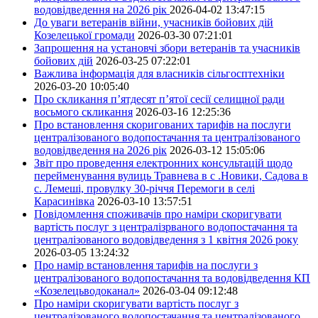
водовідведення на 2026 рік
2026-04-02 13:47:15
До уваги ветеранів війни, учасників бойових дій
Козелецької громади
2026-03-30 07:21:01
Запрошення на установчі збори ветеранів та учасників
бойових дій
2026-03-25 07:22:01
Важлива інформація для власників сільгосптехніки
2026-03-20 10:05:40
Про скликання п’ятдесят п’ятої сесії селищної ради
восьмого скликання
2026-03-16 12:25:36
Про встановлення скоригованих тарифів на послуги
централізованого водопостачання та централізованого
водовідведення на 2026 рік
2026-03-12 15:05:06
Звіт про проведення електронних консультацій щодо
перейменування вулиць Травнева в с .Новики, Садова в
с. Лемеші, провулку 30-річчя Перемоги в селі
Карасинівка
2026-03-10 13:57:51
Повідомлення споживачів про наміри скоригувати
вартість послуг з централізрваного водопостачання та
централізованого водовідведення з 1 квітня 2026 року
2026-03-05 13:24:32
Про намір встановлення тарифів на послуги з
централізованого водопостачання та водовідведення КП
«Козелецьводоканал»
2026-03-04 09:12:48
Про наміри скоригувати вартість послуг з
централізованого водопостачання та централізованого