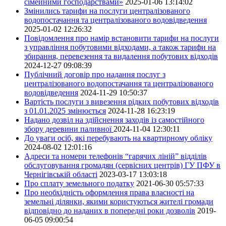
сімейними господарствами»
2025-01-06 13:14:02
Змінились тарифи на послуги централізованого
водопостачання та централізованого водовідведення
2025-01-02 12:26:32
Повідомлення про намір встановити тарифи на послуги
з управління побутовими відходами, а також тарифи на
збирання, перевезення та видалення побутових відходів
2024-12-27 09:08:39
Публічний договір про надання послуг з
централізованого водопостачання та централізованого
водовідведення
2024-11-29 10:50:37
Вартість послуги з вивезення рідких побутових відходів
з 01.01.2025 змінюється
2024-11-28 16:23:19
Надано дозвіл на здійснення заходів із самостійного
збору деревини паливної
2024-11-04 12:30:11
До уваги осіб, які перебувають на квартирному обліку
2024-08-02 12:01:16
Адреси та номери телефонів “гарячих ліній” відділів
обслуговування громадян (сервісних центрів) ГУ ПФУ в
Чернігівській області
2023-03-17 13:03:18
Про сплату земельного податку
2021-06-30 05:57:33
Про необхідність оформлення права власності на
земельні ділянки, якими користуються жителі громади
відповідно до наданих в попередні роки дозволів
2019-
06-05 09:00:54