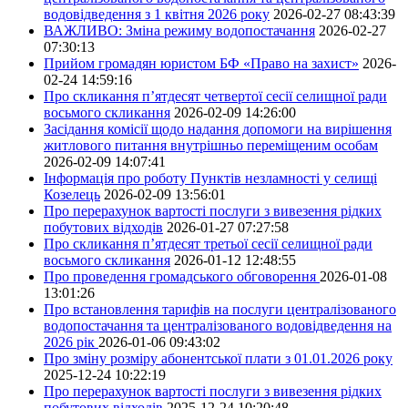
водовідведення з 1 квітня 2026 року
2026-02-27 08:43:39
ВАЖЛИВО: Зміна режиму водопостачання
2026-02-27
07:30:13
Прийом громадян юристом БФ «Право на захист»
2026-
02-24 14:59:16
Про скликання п’ятдесят четвертої сесії селищної ради
восьмого скликання
2026-02-09 14:26:00
Засідання комісії щодо надання допомоги на вирішення
житлового питання внутрішньо переміщеним особам
2026-02-09 14:07:41
Інформація про роботу Пунктів незламності у селищі
Козелець
2026-02-09 13:56:01
Про перерахунок вартості послуги з вивезення рідких
побутових відходів
2026-01-27 07:27:58
Про скликання п’ятдесят третьої сесії селищної ради
восьмого скликання
2026-01-12 12:48:55
Про проведення громадського обговорення
2026-01-08
13:01:26
Про встановлення тарифів на послуги централізованого
водопостачання та централізованого водовідведення на
2026 рік
2026-01-06 09:43:02
Про зміну розміру абонентської плати з 01.01.2026 року
2025-12-24 10:22:19
Про перерахунок вартості послуги з вивезення рідких
побутових відходів
2025-12-24 10:20:48