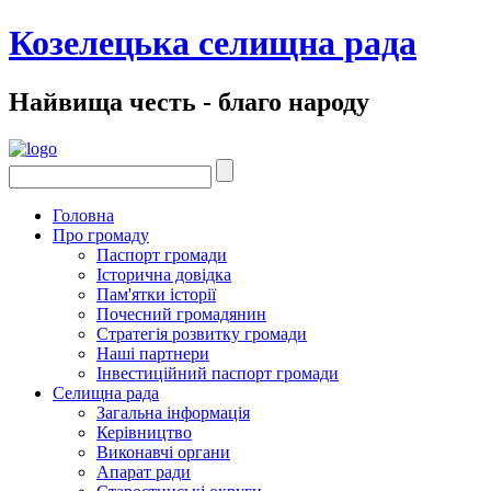
Козелецька селищна рада
Найвища честь - благо народу
Головна
Про громаду
Паспорт громади
Історична довідка
Пам'ятки історії
Почесний громадянин
Стратегія розвитку громади
Наші партнери
Інвестиційний паспорт громади
Селищна рада
Загальна інформація
Керівництво
Виконавчі органи
Апарат ради