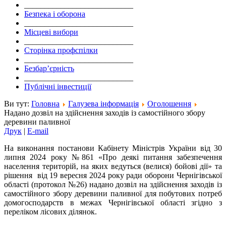
___________________________
Безпека і оборона
___________________________
Місцеві вибори
___________________________
Сторінка профспілки
___________________________
Безбар’єрність
___________________________
Публічні інвестиції
Ви тут:
Головна
Галузева інформація
Оголошення
Надано дозвіл на здійснення заходів із самостійного збору
деревини паливної
Друк
|
E-mail
На виконання постанови Кабінету Міністрів України від 30
липня 2024 року №861 «Про деякі питання забезпечення
населення територій, на яких ведуться (велися) бойові дії» та
рішення від 19 вересня 2024 року ради оборони Чернігівської
області (протокол №26) надано дозвіл на здійснення заходів із
самостійного збору деревини паливної для побутових потреб
домогосподарств в межах Чернігівської області згідно з
переліком лісових ділянок.