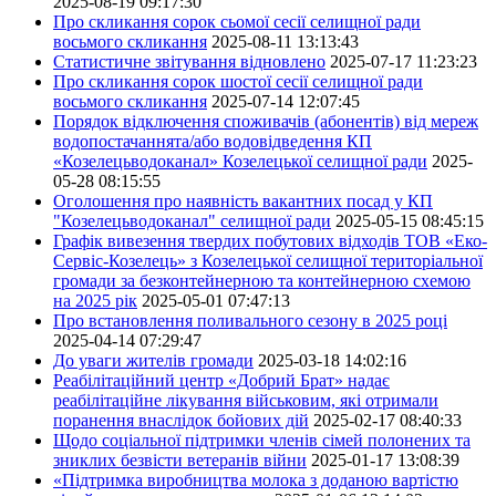
2025-08-19 09:17:30
Про скликання сорок сьомої сесії селищної ради
восьмого скликання
2025-08-11 13:13:43
Статистичне звітування відновлено
2025-07-17 11:23:23
Про скликання сорок шостої сесії селищної ради
восьмого скликання
2025-07-14 12:07:45
Порядок відключення споживачів (абонентів) від мереж
водопостачаннята/або водовідведення КП
«Козелецьводоканал» Козелецької селищної ради
2025-
05-28 08:15:55
Оголошення про наявність вакантних посад у КП
"Козелецьводоканал" селищної ради
2025-05-15 08:45:15
Графік вивезення твердих побутових відходів ТОВ «Еко-
Сервіс-Козелець» з Козелецької селищної територіальної
громади за безконтейнерною та контейнерною схемою
на 2025 рік
2025-05-01 07:47:13
Про встановлення поливального сезону в 2025 році
2025-04-14 07:29:47
До уваги жителів громади
2025-03-18 14:02:16
Реабілітаційний центр «Добрий Брат» надає
реабілітаційне лікування військовим, які отримали
поранення внаслідок бойових дій
2025-02-17 08:40:33
Щодо соціальної підтримки членів сімей полонених та
зниклих безвісти ветеранів війни
2025-01-17 13:08:39
«Підтримка виробництва молока з доданою вартістю