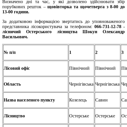
Визначено дні та час, у які дозволено здійснювати збір
порубкових решток –
щовівторка та щочетверга з 8-00 до
13-00 години.
За додатковою інформацією звертатись до уповноваженого
представника лісокористувача за телефоном:
066-731-12-78 -
л
існичий
Остерського
лісництва
Шокун
Олександр
Васильович.
№ п/п
1
2
3
Лісовий офіс
Північний
Північний
Пі
Область
Чернігівська
Чернігівська
Че
Назва населеного пункту
Козелець
Савин
Са
Лісництво
Остерське
Остерське
Ос