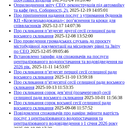
Оприлюднення звіту СЕО: реконструкція під автомийку
та кафе (вул. Соборності, 2).
2025-12-19 14:05:01
Про припинення надання послуг з утримання будинків
КП «Козелецьводоканал»: роз’яснення та кроки для
співвласників
2025-12-17 14:07:36
Про скликання п’ятдесят другої сесії селищної ради
восьмого скликання
2025-12-08 13:52:00
Про проведення громадських слухань до проєкту
містобудівної документації на місцевому рівні та Звіту
по СЕО
2025-12-05 09:05:46
Встановлено тарифи для споживачів на послуги
централізованого водопостачання та водовідведення на
2026 рік.
2025-11-11 14:53:07
Про скликання п’ятдесят першої сесії селищної ради
восьмого скликання
2025-11-10 13:59:18
Про скликання п’ятдесятої сесії селищної ради восьмого
скликання
2025-10-13 11:53:35
Про скликання сорок дев’ятої (позачергової) сесії
селищної ради восьмого скликання
2025-10-01 11:56:38
Про скликання сорок восьмої сесії селищної ради
восьмого скликання
2025-09-08 11:57:52
Повідомленя споживачів про наміри змінити вартість
послуг з централізованого водопостачання та
централізованого водовідведення з 1 січня 2026 року