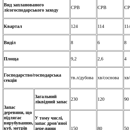
Вид запланованого
СРВ
СРВ
С
лісогосподарського заходу
Квартал
124
114
11
Виділ
8
6
8
Площа
9,2
2,6
4
Господарство/господарська
тв.л/дубова
хв/соснова
хв
секція
Загальний
230
120
90
ліквідний запас
Запас
деревини, що
підлягає
У тому числі,
вирубуванню,
запас дров'яної
куб. метрів
дере-вини
150
80
50