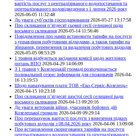
вартість послуг з централізрваного водопостачання та
централізованого водовідведення з 1 липня 2026 року
2026-06-05 11:32:48
До уваги суб’єктів господарювання
2026-05-27 13:17:58
Про скликання п’ятдесят сьомої сесії селищної ради
восьмого скликання
2026-05-14 11:56:46
Повідомлення про намір встановити тарифи на послуги
з управління побутовими відходами, а також тарифи на
збирання, перевезення та видалення побутових відходів
2026-05-05 08:53:29
1 травня відбудеться засідання комісії щодо житлових
питань ВПО
2026-04-29 14:06:09
З 1 травня у Козелецькій громаді розпочинається
поливальний сезон: інформація для споживачів
2026-04-
16 13:19:53
Щодо нарахування плати ТОВ «Еко-Сервіс-Козелець»
2026-04-15 10:23:18
Про скликання п’ятдесят шостої сесії селищної ради
восьмого скликання
2026-04-13 09:20:16
До уваги ветеранів війни, учасників бойових дій
Козелецької громади
2026-04-09 09:29:14
Про перерахунок вартості послуги з вивезення рідких
побутових відходів з 08.04.2026 року
2026-04-06 13:09:08
Про встановлення скоригованих тарифів на послуги
централізованого водопостачання та централізованого