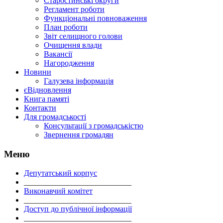
Старостинські округи
Регламент роботи
Функціональні повноваження
План роботи
Звіт селищного голови
Очищення влади
Вакансії
Нагородження
Новини
Галузева інформація
єВідновлення
Книга памяті
Контакти
Для громадськості
Консультації з громадськістю
Звернення громадян
Меню
Депутатський корпус
___________________________
Виконавчий комітет
___________________________
Доступ до публічної інформації
___________________________