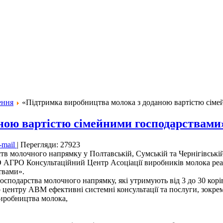
ення
«Підтримка виробництва молока з доданою вартістю сім
ною вартістю сімейними господарствами
-mail
|
Перегляди: 27923
тв молочного напрямку у Полтавській, Сумській та Чернігівській
АГРО Консультаційний Центр Асоціації виробників молока реа
твами».
господарства молочного напрямку, які утримують від 3 до 30 корі
 центру АВМ ефективні системні консультації та послуги, зокре
виробництва молока,