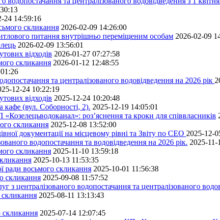
го водопостачання та централізованого водовідведення з 1 квітня
:30:13
-24 14:59:16
осьмого скликання
2026-02-09 14:26:00
житлового питання внутрішньо переміщеним особам
2026-02-09 1
елець
2026-02-09 13:56:01
утових відходів
2026-01-27 07:27:58
ьмого скликання
2026-01-12 12:48:55
:01:26
одопостачання та централізованого водовідведення на 2026 рік
2
025-12-24 10:22:19
утових відходів
2025-12-24 10:20:48
кафе (вул. Соборності, 2).
2025-12-19 14:05:01
 «Козелецьводоканал»: роз’яснення та кроки для співвласників
мого скликання
2025-12-08 13:52:00
івної документації на місцевому рівні та Звіту по СЕО
2025-12-0
ованого водопостачання та водовідведення на 2026 рік.
2025-11-
ьмого скликання
2025-11-10 13:59:18
скликання
2025-10-13 11:53:35
ної ради восьмого скликання
2025-10-01 11:56:38
го скликання
2025-09-08 11:57:52
уг з централізованого водопостачання та централізованого водов
о скликання
2025-08-11 13:13:43
о скликання
2025-07-14 12:07:45