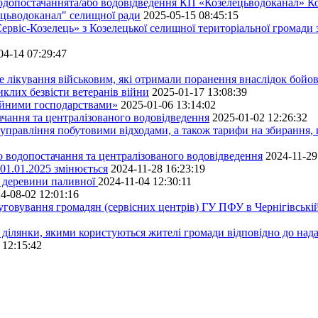
водопостачаннята/або водовідведення КП «Козелецьводоканал» Ко
ецьводоканал" селищної ради
2025-05-15 08:45:15
ервіс-Козелець» з Козелецької селищної територіальної громади
04-14 07:29:47
е лікування військовим, які отримали поранення внаслідок бойов
клих безвісти ветеранів війни
2025-01-17 13:08:39
ейними господарствами»
2025-01-06 13:14:02
чання та централізованого водовідведення
2025-01-02 12:26:32
управління побутовими відходами, а також тарифи на збирання, 
о водопостачання та централізованого водовідведення
2024-11-29
 01.01.2025 змінюється
2024-11-28 16:23:19
ру деревини паливної
2024-11-04 12:30:11
4-08-02 12:01:16
луговування громадян (сервісних центрів) ГУ ПФУ в Чернігівській
 ділянки, якими користуються жителі громади відповідно до над
 12:15:42