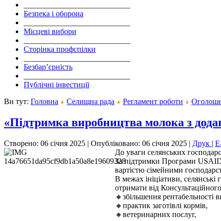
___________________________
Безпека і оборона
___________________________
Місцеві вибори
___________________________
Сторінка профспілки
___________________________
Безбар’єрність
___________________________
Публічні інвестиції
Ви тут:
Головна
Селищна рада
Регламент роботи
Оголош
«Підтримка виробництва молока з дода
Створено: 06 січня 2025
|
Опубліковано: 06 січня 2025
|
Друк
|
E
До уваги селянських господарс
За підтримки Програми USAID 
вартістю сімейними господарс
В межах ініціативи, селянські 
отримати від Консультаційного
🔸збільшення рентабельності 
🔸практик заготівлі кормів,
🔸ветеринарних послуг,