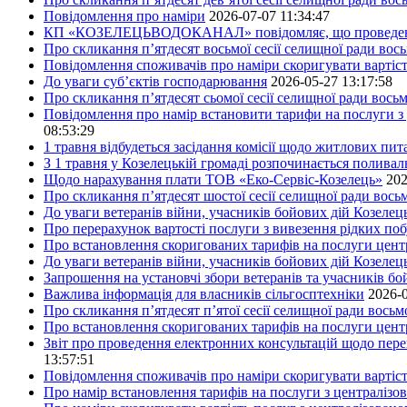
Повідомлення про наміри
2026-07-07 11:34:47
КП «КОЗЕЛЕЦЬВОДОКАНАЛ» повідомляє, що проведено пер
Про скликання п’ятдесят восьмої сесії селищної ради вос
Повідомлення споживачів про наміри скоригувати вартіст
До уваги суб’єктів господарювання
2026-05-27 13:17:58
Про скликання п’ятдесят сьомої сесії селищної ради вось
Повідомлення про намір встановити тарифи на послуги з 
08:53:29
1 травня відбудеться засідання комісії щодо житлових пи
З 1 травня у Козелецькій громаді розпочинається поливал
Щодо нарахування плати ТОВ «Еко-Сервіс-Козелець»
202
Про скликання п’ятдесят шостої сесії селищної ради вос
До уваги ветеранів війни, учасників бойових дій Козелец
Про перерахунок вартості послуги з вивезення рідких побу
Про встановлення скоригованих тарифів на послуги центр
До уваги ветеранів війни, учасників бойових дій Козелец
Запрошення на установчі збори ветеранів та учасників бо
Важлива інформація для власників сільгосптехніки
2026-0
Про скликання п’ятдесят п’ятої сесії селищної ради вось
Про встановлення скоригованих тарифів на послуги центр
Звіт про проведення електронних консультацій щодо пере
13:57:51
Повідомлення споживачів про наміри скоригувати вартість
Про намір встановлення тарифів на послуги з централіз