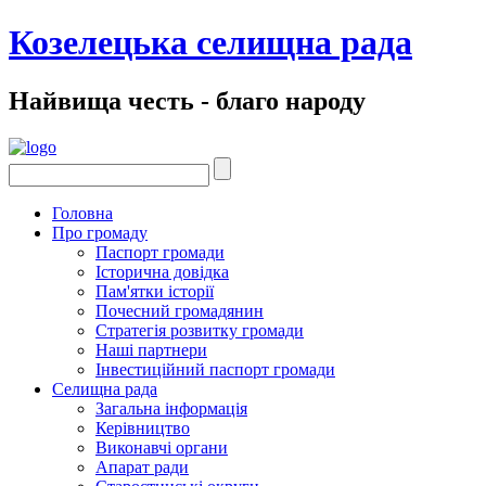
Козелецька селищна рада
Найвища честь - благо народу
Головна
Про громаду
Паспорт громади
Історична довідка
Пам'ятки історії
Почесний громадянин
Стратегія розвитку громади
Наші партнери
Інвестиційний паспорт громади
Селищна рада
Загальна інформація
Керівництво
Виконавчі органи
Апарат ради