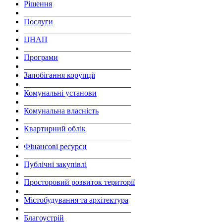
Рішення
___________________________
Послуги
___________________________
ЦНАП
___________________________
Програми
___________________________
Запобігання корупції
___________________________
Комунальні установи
___________________________
Комунальна власність
___________________________
Квартирний облік
___________________________
Фінансові ресурси
___________________________
Публічні закупівлі
___________________________
Просторовий розвиток території
___________________________
Містобудування та архітектура
___________________________
Благоустрій