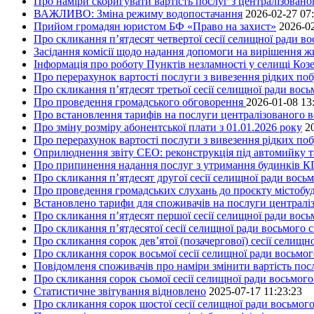
Про наміри скоригувати вартість послуг з централізовано
ВАЖЛИВО: Зміна режиму водопостачання
2026-02-27 07
Прийом громадян юристом БФ «Право на захист»
2026-02
Про скликання п’ятдесят четвертої сесії селищної ради в
Засідання комісії щодо надання допомоги на вирішення 
Інформація про роботу Пунктів незламності у селищі Коз
Про перерахунок вартості послуги з вивезення рідких поб
Про скликання п’ятдесят третьої сесії селищної ради вос
Про проведення громадського обговорення
2026-01-08 13
Про встановлення тарифів на послуги централізованого в
Про зміну розміру абонентської плати з 01.01.2026 року
2
Про перерахунок вартості послуги з вивезення рідких поб
Оприлюднення звіту СЕО: реконструкція під автомийку та 
Про припинення надання послуг з утримання будинків КП
Про скликання п’ятдесят другої сесії селищної ради вось
Про проведення громадських слухань до проєкту містобуд
Встановлено тарифи для споживачів на послуги централіз
Про скликання п’ятдесят першої сесії селищної ради вос
Про скликання п’ятдесятої сесії селищної ради восьмого 
Про скликання сорок дев’ятої (позачергової) сесії селищ
Про скликання сорок восьмої сесії селищної ради восьмо
Повідомленя споживачів про наміри змінити вартість посл
Про скликання сорок сьомої сесії селищної ради восьмог
Статистичне звітування відновлено
2025-07-17 11:23:23
Про скликання сорок шостої сесії селищної ради восьмог