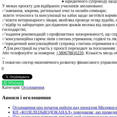
🔸юридичного супроводу щодо 
У межах проєкту для відібраних учасників заплановано:
✅навчання, зокрема, регіональні очні та онлайн-семінари;
візити технолога та консультації на хабах щодо заготівлі кормів 
✅візити ветеринарного лікаря, який/яка проведе огляд худоби, 
✅відбір та лабораторне дослідження зразків молока від хворих 
господарстві;
✅надання рекомендацій з профілактики захворюваності, що спр
✅консультаційна гаряча лінія з питань утримання, годівлі та л
✅юридичний консультаційний супровід з питань отримання в ор
📍Для реєстрації на участь у проєкті переходьте за посиланням:
Або телефонуйте за номером:
+380678816220
. Кількість місць 
--
З повагою сектор економічного розвитку фінансового управлін
0
Whatsapp
Категорія:
Оголошення
Анонси і оголошення
Оголошення про початок роботи над проєктом Місцевого 
КП «КОЗЕЛЕЦЬВОДОКАНАЛ» повідомляє, що проведено пер
Про скликання п’ятдесят дев’ятої сесії селищної ради во