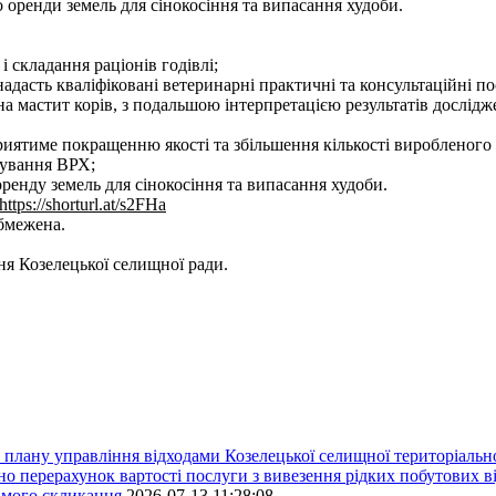
оренди земель для сінокосіння та випасання худоби.
і складання раціонів годівлі;
надасть кваліфіковані ветеринарні практичні та консультаційні по
на мастит корів, з подальшою інтерпретацією результатів дослідж
иятиме покращенню якості та збільшення кількості виробленого
ікування ВРХ;
енду земель для сінокосіння та випасання худоби.
https://shorturl.at/s2FHa
обмежена.
ня Козелецької селищної ради.
плану управління відходами Козелецької селищної територіальн
ерахунок вартості послуги з вивезення рідких побутових ві
сьмого скликання
2026-07-13 11:28:08