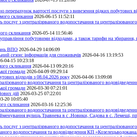
ерахунок вартості послуги з вивезення рідких побутових ві
ьмого скликання
2026-06-15 11:52:11
ь послуг з централізрваного водопостачання та централізованого
мого скликання
2026-05-14 11:56:46
управління побутовими відходами, а також тарифи на збирання, 
тань ВПО
2026-04-29 14:06:09
ьний сезон: інформація для споживачів
2026-04-16 13:19:53
6-04-15 10:23:18
ьмого скликання
2026-04-13 09:20:16
ької громади
2026-04-09 09:29:14
тових відходів з 08.04.2026 року
2026-04-06 13:09:08
алізованого водопостачання та централізованого водовідведення
ької громади
2026-03-30 07:21:01
йових дій
2026-03-25 07:22:01
3-20 10:05:40
мого скликання
2026-03-16 12:25:36
алізованого водопостачання та централізованого водовідведення
йменування вулиць Травнева в с .Новики, Садова в с. Лемеші, пр
 послуг з централізрваного водопостачання та централізованого 
ованого водопостачання та водовідведення КП «Козелецьводокана