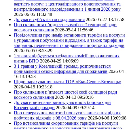
вартість послуг з централізрваного водопостачання та
централізованого водовідведення з 1 липня 2026 року
2026-06-05 11:32:48
До уваги суб’єктів господарювання
2026-05-27 13:17:58
Про скликання п’ятдесят сьомої сесії селищної ради
восьмого скликання
2026-05-14 11:56:46
Повідомлення про намір встановити тарифи на послуги
з управління побутовими відходами, а також тарифи на
збирання, перевезення та видалення побутових відходів
2026-05-05 08:53:29
1 травня відбудеться засідання комісії щодо житлових
питань ВПО
2026-04-29 14:06:09
З 1 травня у Козелецькій громаді розпочинається
поливальний сезон: інформація для споживачів
2026-04-
16 13:19:53
Щодо нарахування плати ТОВ «Еко-Сервіс-Козелець»
2026-04-15 10:23:18
Про скликання п’ятдесят шостої сесії селищної ради
восьмого скликання
2026-04-13 09:20:16
До уваги ветеранів війни, учасників бойових дій
Козелецької громади
2026-04-09 09:29:14
Про перерахунок вартості послуги з вивезення рідких
побутових відходів з 08.04.2026 року
2026-04-06 13:09:08
Про встановлення скоригованих тарифів на послуги
централізованого водопостачання та централізованого