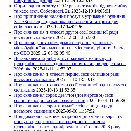
побутових відходів
2025-12-24 10:20:48
Оприлюднення звіту СЕО: реконструкція під автомийку
та кафе (вул. Соборності, 2).
2025-12-19 14:05:01
Про припинення надання послуг з утримання будинків
КП «Козелецьводоканал»: роз’яснення та кроки для
співвласників
2025-12-17 14:07:36
Про скликання п’ятдесят другої сесії селищної ради
восьмого скликання
2025-12-08 13:52:00
Про проведення громадських слухань до проєкту
містобудівної документації на місцевому рівні та Звіту
по СЕО
2025-12-05 09:05:46
Встановлено тарифи для споживачів на послуги
централізованого водопостачання та водовідведення на
2026 рік.
2025-11-11 14:53:07
Про скликання п’ятдесят першої сесії селищної ради
восьмого скликання
2025-11-10 13:59:18
Про скликання п’ятдесятої сесії селищної ради восьмого
скликання
2025-10-13 11:53:35
Про скликання сорок дев’ятої (позачергової) сесії
селищної ради восьмого скликання
2025-10-01 11:56:38
Про скликання сорок восьмої сесії селищної ради
восьмого скликання
2025-09-08 11:57:52
Повідомленя споживачів про наміри змінити вартість
послуг з централізованого водопостачання та
централізованого водовідведення з 1 січня 2026 року