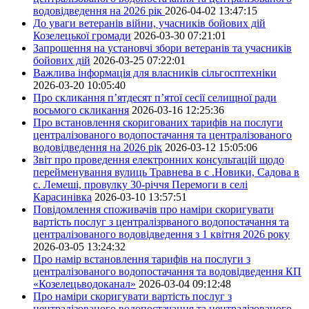
водовідведення на 2026 рік
2026-04-02 13:47:15
До уваги ветеранів війни, учасників бойових дій
Козелецької громади
2026-03-30 07:21:01
Запрошення на установчі збори ветеранів та учасників
бойових дій
2026-03-25 07:22:01
Важлива інформація для власників сільгосптехніки
2026-03-20 10:05:40
Про скликання п’ятдесят п’ятої сесії селищної ради
восьмого скликання
2026-03-16 12:25:36
Про встановлення скоригованих тарифів на послуги
централізованого водопостачання та централізованого
водовідведення на 2026 рік
2026-03-12 15:05:06
Звіт про проведення електронних консультацій щодо
перейменування вулиць Травнева в с .Новики, Садова в
с. Лемеші, провулку 30-річчя Перемоги в селі
Карасинівка
2026-03-10 13:57:51
Повідомлення споживачів про наміри скоригувати
вартість послуг з централізрваного водопостачання та
централізованого водовідведення з 1 квітня 2026 року
2026-03-05 13:24:32
Про намір встановлення тарифів на послуги з
централізованого водопостачання та водовідведення КП
«Козелецьводоканал»
2026-03-04 09:12:48
Про наміри скоригувати вартість послуг з
централізованого водопостачання та централізованого