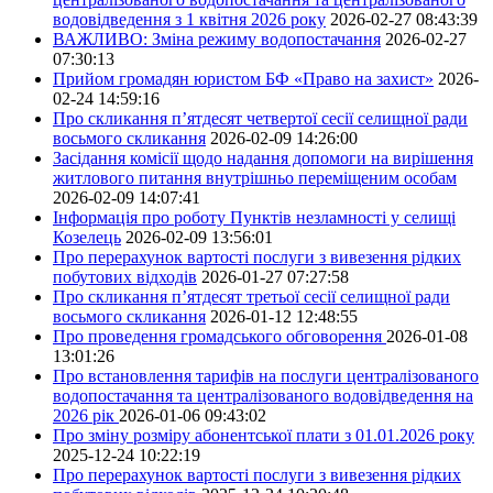
водовідведення з 1 квітня 2026 року
2026-02-27 08:43:39
ВАЖЛИВО: Зміна режиму водопостачання
2026-02-27
07:30:13
Прийом громадян юристом БФ «Право на захист»
2026-
02-24 14:59:16
Про скликання п’ятдесят четвертої сесії селищної ради
восьмого скликання
2026-02-09 14:26:00
Засідання комісії щодо надання допомоги на вирішення
житлового питання внутрішньо переміщеним особам
2026-02-09 14:07:41
Інформація про роботу Пунктів незламності у селищі
Козелець
2026-02-09 13:56:01
Про перерахунок вартості послуги з вивезення рідких
побутових відходів
2026-01-27 07:27:58
Про скликання п’ятдесят третьої сесії селищної ради
восьмого скликання
2026-01-12 12:48:55
Про проведення громадського обговорення
2026-01-08
13:01:26
Про встановлення тарифів на послуги централізованого
водопостачання та централізованого водовідведення на
2026 рік
2026-01-06 09:43:02
Про зміну розміру абонентської плати з 01.01.2026 року
2025-12-24 10:22:19
Про перерахунок вартості послуги з вивезення рідких