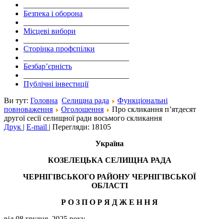
___________________________
Безпека і оборона
___________________________
Місцеві вибори
___________________________
Сторінка профспілки
___________________________
Безбар’єрність
___________________________
Публічні інвестиції
Ви тут:
Головна
Селищна рада
Функціональні
повноваження
Оголошення
Про скликання п’ятдесят
другої сесії селищної ради восьмого скликання
Друк
|
E-mail
|
Перегляди: 18105
Україна
КОЗЕЛЕЦЬКА СЕЛИЩНА РАДА
ЧЕРНІГІВСЬКОГО РАЙОНУ ЧЕРНІГІВСЬКОЇ
ОБЛАСТІ
Р О З П О Р Я Д Ж Е Н
Н
Я
від 08 грудня 2025 року