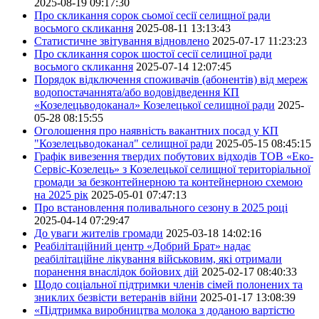
2025-08-19 09:17:30
Про скликання сорок сьомої сесії селищної ради
восьмого скликання
2025-08-11 13:13:43
Статистичне звітування відновлено
2025-07-17 11:23:23
Про скликання сорок шостої сесії селищної ради
восьмого скликання
2025-07-14 12:07:45
Порядок відключення споживачів (абонентів) від мереж
водопостачаннята/або водовідведення КП
«Козелецьводоканал» Козелецької селищної ради
2025-
05-28 08:15:55
Оголошення про наявність вакантних посад у КП
"Козелецьводоканал" селищної ради
2025-05-15 08:45:15
Графік вивезення твердих побутових відходів ТОВ «Еко-
Сервіс-Козелець» з Козелецької селищної територіальної
громади за безконтейнерною та контейнерною схемою
на 2025 рік
2025-05-01 07:47:13
Про встановлення поливального сезону в 2025 році
2025-04-14 07:29:47
До уваги жителів громади
2025-03-18 14:02:16
Реабілітаційний центр «Добрий Брат» надає
реабілітаційне лікування військовим, які отримали
поранення внаслідок бойових дій
2025-02-17 08:40:33
Щодо соціальної підтримки членів сімей полонених та
зниклих безвісти ветеранів війни
2025-01-17 13:08:39
«Підтримка виробництва молока з доданою вартістю