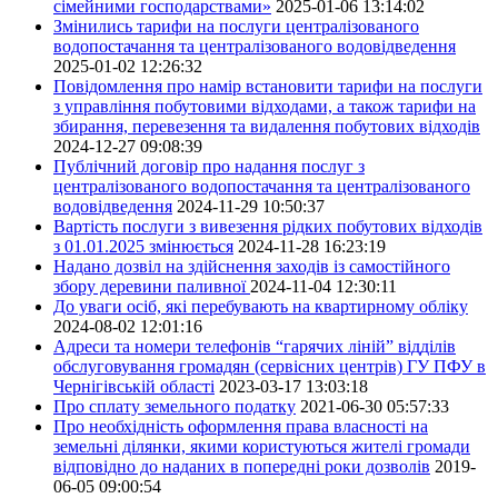
сімейними господарствами»
2025-01-06 13:14:02
Змінились тарифи на послуги централізованого
водопостачання та централізованого водовідведення
2025-01-02 12:26:32
Повідомлення про намір встановити тарифи на послуги
з управління побутовими відходами, а також тарифи на
збирання, перевезення та видалення побутових відходів
2024-12-27 09:08:39
Публічний договір про надання послуг з
централізованого водопостачання та централізованого
водовідведення
2024-11-29 10:50:37
Вартість послуги з вивезення рідких побутових відходів
з 01.01.2025 змінюється
2024-11-28 16:23:19
Надано дозвіл на здійснення заходів із самостійного
збору деревини паливної
2024-11-04 12:30:11
До уваги осіб, які перебувають на квартирному обліку
2024-08-02 12:01:16
Адреси та номери телефонів “гарячих ліній” відділів
обслуговування громадян (сервісних центрів) ГУ ПФУ в
Чернігівській області
2023-03-17 13:03:18
Про сплату земельного податку
2021-06-30 05:57:33
Про необхідність оформлення права власності на
земельні ділянки, якими користуються жителі громади
відповідно до наданих в попередні роки дозволів
2019-
06-05 09:00:54