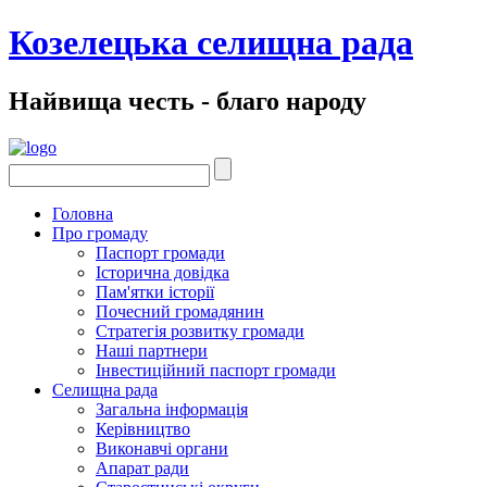
Козелецька селищна рада
Найвища честь - благо народу
Головна
Про громаду
Паспорт громади
Історична довідка
Пам'ятки історії
Почесний громадянин
Стратегія розвитку громади
Наші партнери
Інвестиційний паспорт громади
Селищна рада
Загальна інформація
Керівництво
Виконавчі органи
Апарат ради