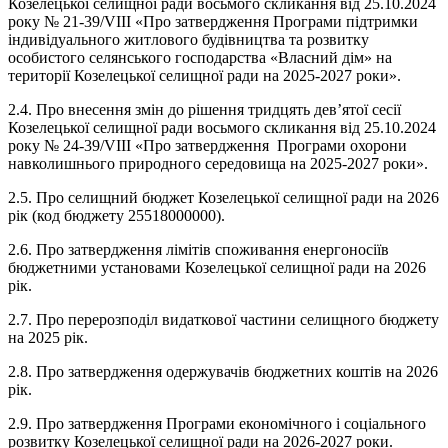
Козелецької селищної ради восьмого скликання від 25.10.2024
року № 21-39/VIII «Про затвердження Програми підтримки
індивідуального житлового будівництва та розвитку
особистого селянського господарства «Власний дім» на
території Козелецької селищної ради на 2025-2027 роки».
2.4. Про внесення змін до рішення тридцять дев’ятої сесії
Козелецької селищної ради восьмого скликання від 25.10.2024
року № 24-39/VIII «Про затвердження Програми охорони
навколишнього природного середовища на 2025-2027 роки».
2.5. Про селищний бюджет Козелецької селищної ради на 2026
рік (код бюджету 25518000000).
2.6. Про затвердження лімітів споживання енергоносіїв
бюджетними установами Козелецької селищної ради на 2026
рік.
2.7. Про перерозподіл видаткової частини селищного бюджету
на 2025 рік.
2.8. Про затвердження одержувачів бюджетних коштів на 2026
рік.
2.9. Про затвердження Програми економічного і соціального
розвитку Козелецької селищної ради на 2026-2027 роки.