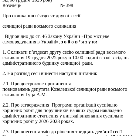
Козелець № 398
Про скликання п’ятдесят другої сесії
селищної ради восьмого скликання
Відповідно до ст. 46 Закону України «Про місцеве
самоврядування в Україні»,
з о б о в ’
я з у ю:
1. Скликати п’ятдесят другу сесію селищної ради восьмого
скликання 19 грудня 2025 року о 10.00 годині в залі засідань
адміністративного будинку селищної ради.
2. На розгляд сесії винести наступні питання:
2.1. Про дострокове припинення
повноважень депутата Козелецької селищної ради восьмого
скликання Гуца А.М.
2.2. Про затвердження Програми організації суспільно
корисних робіт для порушників на яких судом накладено
адміністративне стягнення у вигляді виконання суспільно
корисних робіт у 2026-2028 роках.
2.3. Про внесення змін до рішення тридцять дев’ятої сесії