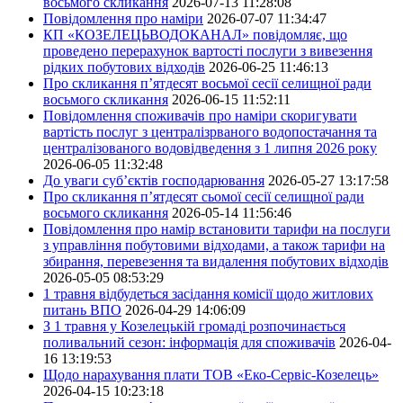
восьмого скликання
2026-07-13 11:28:08
Повідомлення про наміри
2026-07-07 11:34:47
КП «КОЗЕЛЕЦЬВОДОКАНАЛ» повідомляє, що
проведено перерахунок вартості послуги з вивезення
рідких побутових відходів
2026-06-25 11:46:13
Про скликання п’ятдесят восьмої сесії селищної ради
восьмого скликання
2026-06-15 11:52:11
Повідомлення споживачів про наміри скоригувати
вартість послуг з централізрваного водопостачання та
централізованого водовідведення з 1 липня 2026 року
2026-06-05 11:32:48
До уваги суб’єктів господарювання
2026-05-27 13:17:58
Про скликання п’ятдесят сьомої сесії селищної ради
восьмого скликання
2026-05-14 11:56:46
Повідомлення про намір встановити тарифи на послуги
з управління побутовими відходами, а також тарифи на
збирання, перевезення та видалення побутових відходів
2026-05-05 08:53:29
1 травня відбудеться засідання комісії щодо житлових
питань ВПО
2026-04-29 14:06:09
З 1 травня у Козелецькій громаді розпочинається
поливальний сезон: інформація для споживачів
2026-04-
16 13:19:53
Щодо нарахування плати ТОВ «Еко-Сервіс-Козелець»
2026-04-15 10:23:18