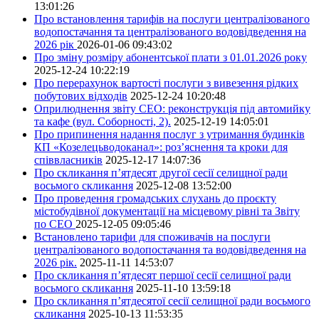
13:01:26
Про встановлення тарифів на послуги централізованого
водопостачання та централізованого водовідведення на
2026 рік
2026-01-06 09:43:02
Про зміну розміру абонентської плати з 01.01.2026 року
2025-12-24 10:22:19
Про перерахунок вартості послуги з вивезення рідких
побутових відходів
2025-12-24 10:20:48
Оприлюднення звіту СЕО: реконструкція під автомийку
та кафе (вул. Соборності, 2).
2025-12-19 14:05:01
Про припинення надання послуг з утримання будинків
КП «Козелецьводоканал»: роз’яснення та кроки для
співвласників
2025-12-17 14:07:36
Про скликання п’ятдесят другої сесії селищної ради
восьмого скликання
2025-12-08 13:52:00
Про проведення громадських слухань до проєкту
містобудівної документації на місцевому рівні та Звіту
по СЕО
2025-12-05 09:05:46
Встановлено тарифи для споживачів на послуги
централізованого водопостачання та водовідведення на
2026 рік.
2025-11-11 14:53:07
Про скликання п’ятдесят першої сесії селищної ради
восьмого скликання
2025-11-10 13:59:18
Про скликання п’ятдесятої сесії селищної ради восьмого
скликання
2025-10-13 11:53:35