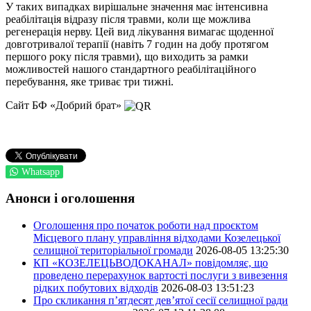
У таких випадках вирішальне значення має інтенсивна
реабілітація відразу після травми, коли ще можлива
регенерація нерву. Цей вид лікування вимагає щоденної
довготривалої терапії (навіть 7 годин на добу протягом
першого року після травми), що виходить за рамки
можливостей нашого стандартного реабілітаційного
перебування, яке триває три тижні.
Сайт БФ «Добрий брат»
Whatsapp
Анонси і оголошення
Оголошення про початок роботи над проєктом
Місцевого плану управління відходами Козелецької
селищної територіальної громади
2026-08-05 13:25:30
КП «КОЗЕЛЕЦЬВОДОКАНАЛ» повідомляє, що
проведено перерахунок вартості послуги з вивезення
рідких побутових відходів
2026-08-03 13:51:23
Про скликання п’ятдесят дев’ятої сесії селищної ради