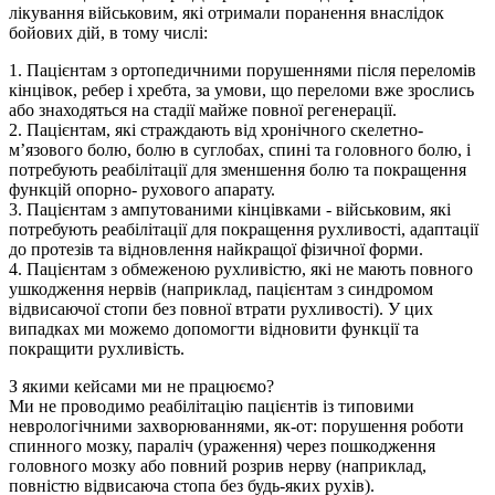
лікування військовим, які отримали поранення внаслідок
бойових дій, в тому числі:
1. Пацієнтам з ортопедичними порушеннями після переломів
кінцівок, ребер і хребта, за умови, що переломи вже зрослись
або знаходяться на стадії майже повної регенерації.
2. Пацієнтам, які страждають від хронічного скелетно-
м’язового болю, болю в суглобах, спині та головного болю, і
потребують реабілітації для зменшення болю та покращення
функцій опорно- рухового апарату.
3. Пацієнтам з ампутованими кінцівками - військовим, які
потребують реабілітації для покращення рухливості, адаптації
до протезів та відновлення найкращої фізичної форми.
4. Пацієнтам з обмеженою рухливістю, які не мають повного
ушкодження нервів (наприклад, пацієнтам з синдромом
відвисаючої стопи без повної втрати рухливості). У цих
випадках ми можемо допомогти відновити функції та
покращити рухливість.
З якими кейсами ми не працюємо?
Ми не проводимо реабілітацію пацієнтів із типовими
неврологічними захворюваннями, як-от: порушення роботи
спинного мозку, параліч (ураження) через пошкодження
головного мозку або повний розрив нерву (наприклад,
повністю відвисаюча стопа без будь-яких рухів).