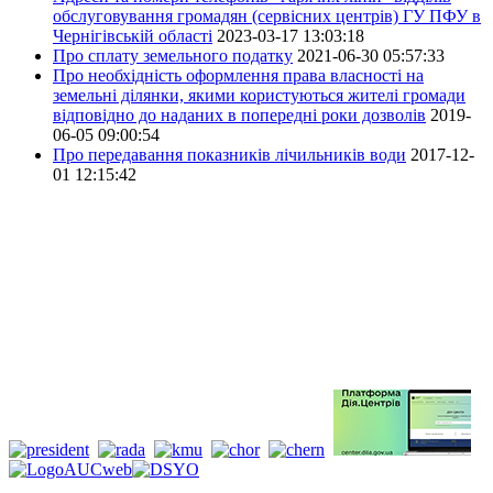
обслуговування громадян (сервісних центрів) ГУ ПФУ в
Чернігівській області
2023-03-17 13:03:18
Про сплату земельного податку
2021-06-30 05:57:33
Про необхідність оформлення права власності на
земельні ділянки, якими користуються жителі громади
відповідно до наданих в попередні роки дозволів
2019-
06-05 09:00:54
Про передавання показників лічильників води
2017-12-
01 12:15:42