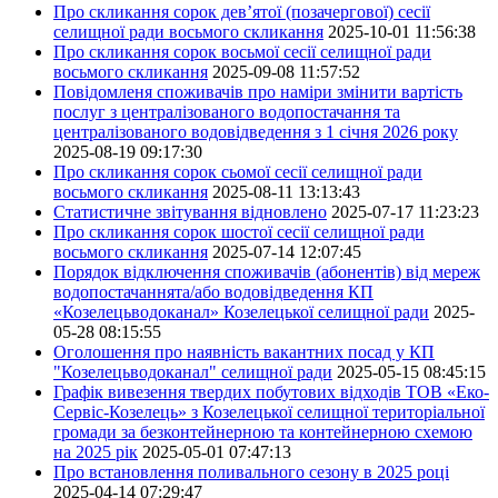
Про скликання сорок дев’ятої (позачергової) сесії
селищної ради восьмого скликання
2025-10-01 11:56:38
Про скликання сорок восьмої сесії селищної ради
восьмого скликання
2025-09-08 11:57:52
Повідомленя споживачів про наміри змінити вартість
послуг з централізованого водопостачання та
централізованого водовідведення з 1 січня 2026 року
2025-08-19 09:17:30
Про скликання сорок сьомої сесії селищної ради
восьмого скликання
2025-08-11 13:13:43
Статистичне звітування відновлено
2025-07-17 11:23:23
Про скликання сорок шостої сесії селищної ради
восьмого скликання
2025-07-14 12:07:45
Порядок відключення споживачів (абонентів) від мереж
водопостачаннята/або водовідведення КП
«Козелецьводоканал» Козелецької селищної ради
2025-
05-28 08:15:55
Оголошення про наявність вакантних посад у КП
"Козелецьводоканал" селищної ради
2025-05-15 08:45:15
Графік вивезення твердих побутових відходів ТОВ «Еко-
Сервіс-Козелець» з Козелецької селищної територіальної
громади за безконтейнерною та контейнерною схемою
на 2025 рік
2025-05-01 07:47:13
Про встановлення поливального сезону в 2025 році
2025-04-14 07:29:47