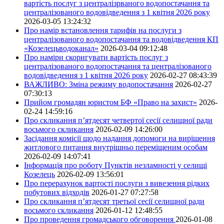
вартість послуг з централізрваного водопостачання та
централізованого водовідведення з 1 квітня 2026 року
2026-03-05 13:24:32
Про намір встановлення тарифів на послуги з
централізованого водопостачання та водовідведення КП
«Козелецьводоканал»
2026-03-04 09:12:48
Про наміри скоригувати вартість послуг з
централізованого водопостачання та централізованого
водовідведення з 1 квітня 2026 року
2026-02-27 08:43:39
ВАЖЛИВО: Зміна режиму водопостачання
2026-02-27
07:30:13
Прийом громадян юристом БФ «Право на захист»
2026-
02-24 14:59:16
Про скликання п’ятдесят четвертої сесії селищної ради
восьмого скликання
2026-02-09 14:26:00
Засідання комісії щодо надання допомоги на вирішення
житлового питання внутрішньо переміщеним особам
2026-02-09 14:07:41
Інформація про роботу Пунктів незламності у селищі
Козелець
2026-02-09 13:56:01
Про перерахунок вартості послуги з вивезення рідких
побутових відходів
2026-01-27 07:27:58
Про скликання п’ятдесят третьої сесії селищної ради
восьмого скликання
2026-01-12 12:48:55
Про проведення громадського обговорення
2026-01-08