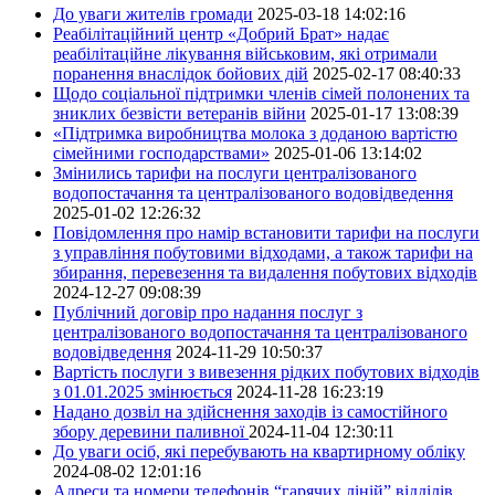
До уваги жителів громади
2025-03-18 14:02:16
Реабілітаційний центр «Добрий Брат» надає
реабілітаційне лікування військовим, які отримали
поранення внаслідок бойових дій
2025-02-17 08:40:33
Щодо соціальної підтримки членів сімей полонених та
зниклих безвісти ветеранів війни
2025-01-17 13:08:39
«Підтримка виробництва молока з доданою вартістю
сімейними господарствами»
2025-01-06 13:14:02
Змінились тарифи на послуги централізованого
водопостачання та централізованого водовідведення
2025-01-02 12:26:32
Повідомлення про намір встановити тарифи на послуги
з управління побутовими відходами, а також тарифи на
збирання, перевезення та видалення побутових відходів
2024-12-27 09:08:39
Публічний договір про надання послуг з
централізованого водопостачання та централізованого
водовідведення
2024-11-29 10:50:37
Вартість послуги з вивезення рідких побутових відходів
з 01.01.2025 змінюється
2024-11-28 16:23:19
Надано дозвіл на здійснення заходів із самостійного
збору деревини паливної
2024-11-04 12:30:11
До уваги осіб, які перебувають на квартирному обліку
2024-08-02 12:01:16
Адреси та номери телефонів “гарячих ліній” відділів