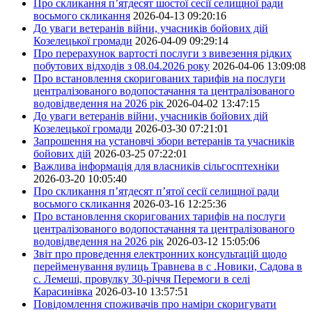
Про скликання п’ятдесят шостої сесії селищної ради
восьмого скликання
2026-04-13 09:20:16
До уваги ветеранів війни, учасників бойових дій
Козелецької громади
2026-04-09 09:29:14
Про перерахунок вартості послуги з вивезення рідких
побутових відходів з 08.04.2026 року
2026-04-06 13:09:08
Про встановлення скоригованих тарифів на послуги
централізованого водопостачання та централізованого
водовідведення на 2026 рік
2026-04-02 13:47:15
До уваги ветеранів війни, учасників бойових дій
Козелецької громади
2026-03-30 07:21:01
Запрошення на установчі збори ветеранів та учасників
бойових дій
2026-03-25 07:22:01
Важлива інформація для власників сільгосптехніки
2026-03-20 10:05:40
Про скликання п’ятдесят п’ятої сесії селищної ради
восьмого скликання
2026-03-16 12:25:36
Про встановлення скоригованих тарифів на послуги
централізованого водопостачання та централізованого
водовідведення на 2026 рік
2026-03-12 15:05:06
Звіт про проведення електронних консультацій щодо
перейменування вулиць Травнева в с .Новики, Садова в
с. Лемеші, провулку 30-річчя Перемоги в селі
Карасинівка
2026-03-10 13:57:51
Повідомлення споживачів про наміри скоригувати