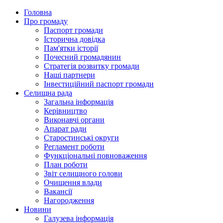
Головна
Про громаду
Паспорт громади
Історична довідка
Пам'ятки історії
Почесний громадянин
Стратегія розвитку громади
Наші партнери
Інвестиційний паспорт громади
Селищна рада
Загальна інформація
Керівництво
Виконавчі органи
Апарат ради
Старостинські округи
Регламент роботи
Функціональні повноваження
План роботи
Звіт селищного голови
Очищення влади
Вакансії
Нагородження
Новини
Галузева інформація