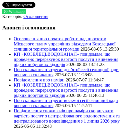
Whatsapp
Категорія:
Оголошення
Анонси і оголошення
Оголошення про початок роботи над проєктом
Місцевого плану управління відходами Козелецької
селищної територіальної громади
2026-08-05 13:25:30
КП «КОЗЕЛЕЦЬВОДОКАНАЛ» повідомляє, що
проведено перерахунок вартості послуги з вивезення
рідких побутових відходів
2026-08-03 13:51:23
Про скликання п’ятдесят дев’ятої сесії селищної ради
восьмого скликання
2026-07-13 11:28:08
Повідомлення про наміри
2026-07-07 11:34:47
КП «КОЗЕЛЕЦЬВОДОКАНАЛ» повідомляє, що
проведено перерахунок вартості послуги з вивезення
рідких побутових відходів
2026-06-25 11:46:13
Про скликання п’ятдесят восьмої сесії селищної ради
восьмого скликання
2026-06-15 11:52:11
Повідомлення споживачів про наміри скоригувати
вартість послуг з централізрваного водопостачання та
централізованого водовідведення з 1 липня 2026 року
2026-06-05 11:32:48