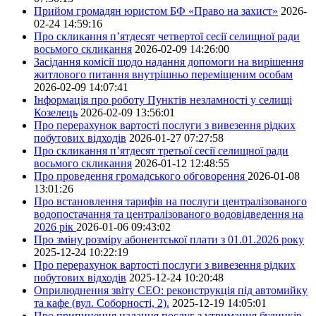
Прийом громадян юристом БФ «Право на захист»
2026-
02-24 14:59:16
Про скликання п’ятдесят четвертої сесії селищної ради
восьмого скликання
2026-02-09 14:26:00
Засідання комісії щодо надання допомоги на вирішення
житлового питання внутрішньо переміщеним особам
2026-02-09 14:07:41
Інформація про роботу Пунктів незламності у селищі
Козелець
2026-02-09 13:56:01
Про перерахунок вартості послуги з вивезення рідких
побутових відходів
2026-01-27 07:27:58
Про скликання п’ятдесят третьої сесії селищної ради
восьмого скликання
2026-01-12 12:48:55
Про проведення громадського обговорення
2026-01-08
13:01:26
Про встановлення тарифів на послуги централізованого
водопостачання та централізованого водовідведення на
2026 рік
2026-01-06 09:43:02
Про зміну розміру абонентської плати з 01.01.2026 року
2025-12-24 10:22:19
Про перерахунок вартості послуги з вивезення рідких
побутових відходів
2025-12-24 10:20:48
Оприлюднення звіту СЕО: реконструкція під автомийку
та кафе (вул. Соборності, 2).
2025-12-19 14:05:01
Про припинення надання послуг з утримання будинків