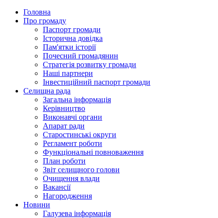
Головна
Про громаду
Паспорт громади
Історична довідка
Пам'ятки історії
Почесний громадянин
Стратегія розвитку громади
Наші партнери
Інвестиційний паспорт громади
Селищна рада
Загальна інформація
Керівництво
Виконавчі органи
Апарат ради
Старостинські округи
Регламент роботи
Функціональні повноваження
План роботи
Звіт селищного голови
Очищення влади
Вакансії
Нагородження
Новини
Галузева інформація