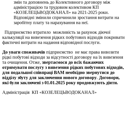
змін та доповнень до Колективного договору між
адміністрацією та трудовим колективом КП
«КОЗЕЛЕЦЬВОДОКАНАЛ» на 2021-2025 роки.
Відповідні змінили спричинили зростання витрати на
заробітну плату та нарахування на неї.
Підприємство втратило можливість за рахунок діючої
калькуляції на вивезення рідких побутових відходів покривати
фактичні витрати на надання відповідної послуги.
До уваги споживачів
підприємство не має права вивозити
рідкі побутові відходи за відсутності договору на їх вивезення
та очищення. Отже,
звертаємося до всіх бажаючих
отримувати послугу з вивезення рідких побутових відходів,
для подальшої співпраці ВАМ необхідно звернутися до
відділу збуту для
заключення
нового договору
.
Договори,
які були
заключ
е
ні
з 01.01.2025 року продовжують діяти.
Адміністрація КП «КОЗЕЛЕЦЬВОДОКАНАЛ»