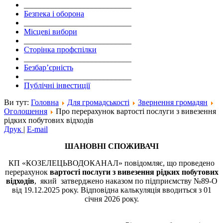
___________________________
Безпека і оборона
___________________________
Місцеві вибори
___________________________
Сторінка профспілки
___________________________
Безбар’єрність
___________________________
Публічні інвестиції
Ви тут:
Головна
Для громадськості
Звернення громадян
Оголошення
Про перерахунок вартості послуги з вивезення
рідких побутових відходів
Друк
|
E-mail
ШАНОВНІ СПОЖИВАЧІ
КП «КОЗЕЛЕЦЬВОДОКАНАЛ» повідомляє, що проведено
перерахунок
вартості послуги з виве
зення рідких побутових
відходів
, який затверджено наказом по підприємству №89-О
від 19.12.2025 року. Відповідна калькуляція вводиться з 01
січня 2026 року.