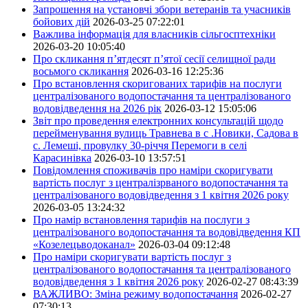
Запрошення на установчі збори ветеранів та учасників
бойових дій
2026-03-25 07:22:01
Важлива інформація для власників сільгосптехніки
2026-03-20 10:05:40
Про скликання п’ятдесят п’ятої сесії селищної ради
восьмого скликання
2026-03-16 12:25:36
Про встановлення скоригованих тарифів на послуги
централізованого водопостачання та централізованого
водовідведення на 2026 рік
2026-03-12 15:05:06
Звіт про проведення електронних консультацій щодо
перейменування вулиць Травнева в с .Новики, Садова в
с. Лемеші, провулку 30-річчя Перемоги в селі
Карасинівка
2026-03-10 13:57:51
Повідомлення споживачів про наміри скоригувати
вартість послуг з централізрваного водопостачання та
централізованого водовідведення з 1 квітня 2026 року
2026-03-05 13:24:32
Про намір встановлення тарифів на послуги з
централізованого водопостачання та водовідведення КП
«Козелецьводоканал»
2026-03-04 09:12:48
Про наміри скоригувати вартість послуг з
централізованого водопостачання та централізованого
водовідведення з 1 квітня 2026 року
2026-02-27 08:43:39
ВАЖЛИВО: Зміна режиму водопостачання
2026-02-27
07:30:13