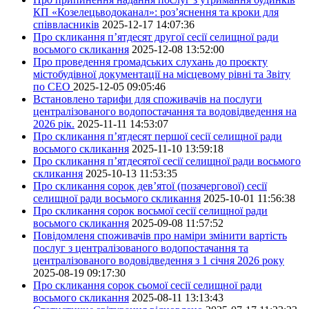
КП «Козелецьводоканал»: роз’яснення та кроки для
співвласників
2025-12-17 14:07:36
Про скликання п’ятдесят другої сесії селищної ради
восьмого скликання
2025-12-08 13:52:00
Про проведення громадських слухань до проєкту
містобудівної документації на місцевому рівні та Звіту
по СЕО
2025-12-05 09:05:46
Встановлено тарифи для споживачів на послуги
централізованого водопостачання та водовідведення на
2026 рік.
2025-11-11 14:53:07
Про скликання п’ятдесят першої сесії селищної ради
восьмого скликання
2025-11-10 13:59:18
Про скликання п’ятдесятої сесії селищної ради восьмого
скликання
2025-10-13 11:53:35
Про скликання сорок дев’ятої (позачергової) сесії
селищної ради восьмого скликання
2025-10-01 11:56:38
Про скликання сорок восьмої сесії селищної ради
восьмого скликання
2025-09-08 11:57:52
Повідомленя споживачів про наміри змінити вартість
послуг з централізованого водопостачання та
централізованого водовідведення з 1 січня 2026 року
2025-08-19 09:17:30
Про скликання сорок сьомої сесії селищної ради
восьмого скликання
2025-08-11 13:13:43