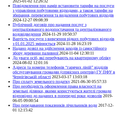
2025-01-02 12:26:32
Повідомлення про намір встановити тарифи на послуги
з управління побутовими відходами, а також тарифи на
збирання, перевезення та видалення побутових відходів
2024-12-27 09:08:39
Публічний договір про надання послуг з
централізованого водопостачання та централізованого
водовідведення
2024-11-29 10:50:37
Вартість послуги з вивезення рідких побутових відходів
з 01.01.2025 змінюється
2024-11-28 16:23:19
Надано дозвіл на здійснення заходів із самостійного
збору деревини паливної
2024-11-04 12:30:11
До уваги осіб, які перебувають на квартирному обліку
2024-08-02 12:01:16
Адреси та номери телефонів “гарячих ліній” відділів
обслуговування громадян (сервісних центрів) ГУ ПФУ в
Чернігівській області
2023-03-17 13:03:18
Про сплату земельного податку
2021-06-30 05:57:33
Про необхідність оформлення права власності на
земельні ділянки, якими користуються жителі громади
відповідно до наданих в попередні роки дозволів
2019-
06-05 09:00:54
Про передавання показників лічильників води
2017-12-
01 12:15:42