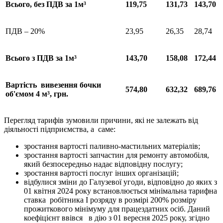
Всього
, без ПДВ за 1м³
119,75
131,73
143,70
ПДВ – 20%
23,95
26,35
28,74
Всього
з
ПДВ за 1м³
143,70
158,08
172,44
Вартість
вивезення
бочки
574,80
632,32
689,76
об'ємом
4 м³
, грн.
Перегляд тарифів зумовили причини, які не залежать від
діяльності підприємства, а саме:
зростання вартості паливно-мастильних матеріалів;
зростання вартості запчастин для ремонту автомобіля,
який безпосередньо надає відповідну послугу;
зростання вартості послуг інших організацій;
відбулися зміни до Галузевої угоди, відповідно до яких з
01 квітня 2024 року встановлюється мінімальна тарифна
ставка робітника І розряду в розмірі 200% розміру
прожиткового мінімуму для працездатних осіб. Даний
коефіцієнт ввівся в дію з 01 вересня 2025 року, згідно