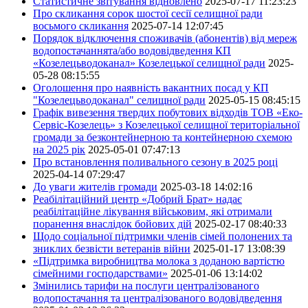
Статистичне звітування відновлено
2025-07-17 11:23:23
Про скликання сорок шостої сесії селищної ради
восьмого скликання
2025-07-14 12:07:45
Порядок відключення споживачів (абонентів) від мереж
водопостачаннята/або водовідведення КП
«Козелецьводоканал» Козелецької селищної ради
2025-
05-28 08:15:55
Оголошення про наявність вакантних посад у КП
"Козелецьводоканал" селищної ради
2025-05-15 08:45:15
Графік вивезення твердих побутових відходів ТОВ «Еко-
Сервіс-Козелець» з Козелецької селищної територіальної
громади за безконтейнерною та контейнерною схемою
на 2025 рік
2025-05-01 07:47:13
Про встановлення поливального сезону в 2025 році
2025-04-14 07:29:47
До уваги жителів громади
2025-03-18 14:02:16
Реабілітаційний центр «Добрий Брат» надає
реабілітаційне лікування військовим, які отримали
поранення внаслідок бойових дій
2025-02-17 08:40:33
Щодо соціальної підтримки членів сімей полонених та
зниклих безвісти ветеранів війни
2025-01-17 13:08:39
«Підтримка виробництва молока з доданою вартістю
сімейними господарствами»
2025-01-06 13:14:02
Змінились тарифи на послуги централізованого
водопостачання та централізованого водовідведення