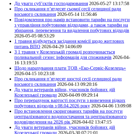
До уваги суб’єктів господарювання
2026-05-27 13:17:58
Про скликання п’ятдесят сьомої сесії селищної ради
восьмого скликання
2026-05-14 11:56:46
Повідомлення про намір встановити тарифи на послуги
з управління побутовими відходами, а також тарифи на
збирання, перевезення та видалення побутових відходів
2026-05-05 08:53:29
1 травня відбудеться засідання комісії щодо житлових
питань ВПО
2026-04-29 14:06:09
З 1 травня у Козелецькій громаді розпочинається
поливальний сезон: інформація для споживачів
2026-04-
16 13:19:53
Щодо нарахування плати ТОВ «Еко-Сервіс-Козелець»
2026-04-15 10:23:18
Про скликання п’ятдесят шостої сесії селищної ради
восьмого скликання
2026-04-13 09:20:16
До уваги ветеранів війни, учасників бойових дій
Козелецької громади
2026-04-09 09:29:14
Про перерахунок вартості послуги з вивезення рідких
побутових відходів з 08.04.2026 року
2026-04-06 13:09:08
Про встановлення скоригованих тарифів на послуги
централізованого водопостачання та централізованого
водовідведення на 2026 рік
2026-04-02 13:47:15
До уваги ветеранів війни, учасників бойових дій
Козелецької громади
2026-03-30 07:21:01