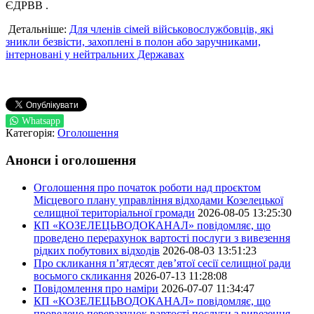
ЄДРВВ .
Детальніше:
Для членів сімей військовослужбовців, які
зникли безвісти, захоплені в полон або заручниками,
інтерновані у нейтральних Державах
Whatsapp
Категорія:
Оголошення
Анонси і оголошення
Оголошення про початок роботи над проєктом
Місцевого плану управління відходами Козелецької
селищної територіальної громади
2026-08-05 13:25:30
КП «КОЗЕЛЕЦЬВОДОКАНАЛ» повідомляє, що
проведено перерахунок вартості послуги з вивезення
рідких побутових відходів
2026-08-03 13:51:23
Про скликання п’ятдесят дев’ятої сесії селищної ради
восьмого скликання
2026-07-13 11:28:08
Повідомлення про наміри
2026-07-07 11:34:47
КП «КОЗЕЛЕЦЬВОДОКАНАЛ» повідомляє, що
проведено перерахунок вартості послуги з вивезення