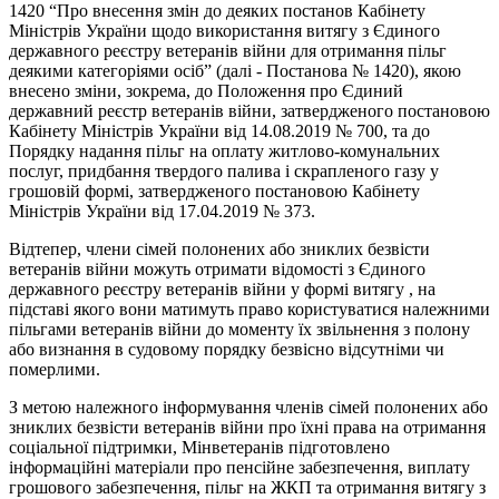
1420 “Про внесення змін до деяких постанов Кабінету
Міністрів України щодо використання витягу з Єдиного
державного реєстру ветеранів війни для отримання пільг
деякими категоріями осіб” (далі - Постанова № 1420), якою
внесено зміни, зокрема, до Положення про Єдиний
державний реєстр ветеранів війни, затвердженого постановою
Кабінету Міністрів України від 14.08.2019 № 700, та до
Порядку надання пільг на оплату житлово-комунальних
послуг, придбання твердого палива і скрапленого газу у
грошовій формі, затвердженого постановою Кабінету
Міністрів України від 17.04.2019 № 373.
Відтепер, члени сімей полонених або зниклих безвісти
ветеранів війни можуть отримати відомості з Єдиного
державного реєстру ветеранів війни у формі витягу , на
підставі якого вони матимуть право користуватися належними
пільгами ветеранів війни до моменту їх звільнення з полону
або визнання в судовому порядку безвісно відсутніми чи
померлими.
З метою належного інформування членів сімей полонених або
зниклих безвісти ветеранів війни про їхні права на отримання
соціальної підтримки, Мінветеранів підготовлено
інформаційні матеріали про пенсійне забезпечення, виплату
грошового забезпечення, пільг на ЖКП та отримання витягу з