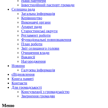
Наші партнери
Інвестиційний паспорт громади
Селищна рада
Загальна інформація
Керівництво
Виконавчі органи
Апарат ради
Старостинські округи
Регламент роботи
Функціональні повноваження
План роботи
Звіт селищного голови
Очищення влади
Вакансії
Нагородження
Новини
Галузева інформація
єВідновлення
Книга памяті
Контакти
Для громадськості
Консультації з громадськістю
Звернення громадян
Меню