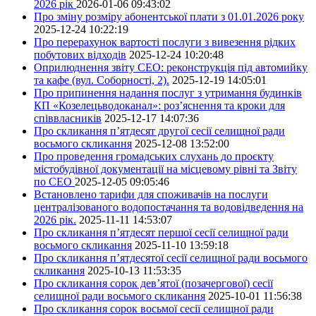
2026 рік
2026-01-06 09:43:02
Про зміну розміру абонентської плати з 01.01.2026 року
2025-12-24 10:22:19
Про перерахунок вартості послуги з вивезення рідких
побутових відходів
2025-12-24 10:20:48
Оприлюднення звіту СЕО: реконструкція під автомийку
та кафе (вул. Соборності, 2).
2025-12-19 14:05:01
Про припинення надання послуг з утримання будинків
КП «Козелецьводоканал»: роз’яснення та кроки для
співвласників
2025-12-17 14:07:36
Про скликання п’ятдесят другої сесії селищної ради
восьмого скликання
2025-12-08 13:52:00
Про проведення громадських слухань до проєкту
містобудівної документації на місцевому рівні та Звіту
по СЕО
2025-12-05 09:05:46
Встановлено тарифи для споживачів на послуги
централізованого водопостачання та водовідведення на
2026 рік.
2025-11-11 14:53:07
Про скликання п’ятдесят першої сесії селищної ради
восьмого скликання
2025-11-10 13:59:18
Про скликання п’ятдесятої сесії селищної ради восьмого
скликання
2025-10-13 11:53:35
Про скликання сорок дев’ятої (позачергової) сесії
селищної ради восьмого скликання
2025-10-01 11:56:38
Про скликання сорок восьмої сесії селищної ради