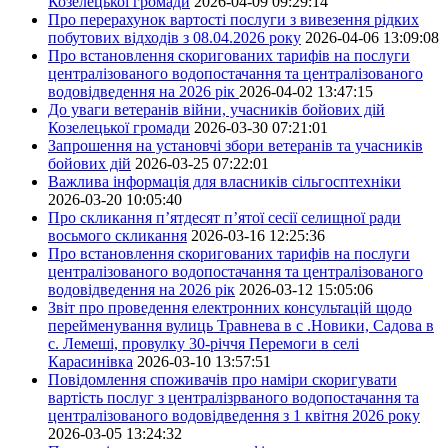
Козелецької громади
2026-04-09 09:29:14
Про перерахунок вартості послуги з вивезення рідких
побутових відходів з 08.04.2026 року
2026-04-06 13:09:08
Про встановлення скоригованих тарифів на послуги
централізованого водопостачання та централізованого
водовідведення на 2026 рік
2026-04-02 13:47:15
До уваги ветеранів війни, учасників бойових дій
Козелецької громади
2026-03-30 07:21:01
Запрошення на установчі збори ветеранів та учасників
бойових дій
2026-03-25 07:22:01
Важлива інформація для власників сільгосптехніки
2026-03-20 10:05:40
Про скликання п’ятдесят п’ятої сесії селищної ради
восьмого скликання
2026-03-16 12:25:36
Про встановлення скоригованих тарифів на послуги
централізованого водопостачання та централізованого
водовідведення на 2026 рік
2026-03-12 15:05:06
Звіт про проведення електронних консультацій щодо
перейменування вулиць Травнева в с .Новики, Садова в
с. Лемеші, провулку 30-річчя Перемоги в селі
Карасинівка
2026-03-10 13:57:51
Повідомлення споживачів про наміри скоригувати
вартість послуг з централізрваного водопостачання та
централізованого водовідведення з 1 квітня 2026 року
2026-03-05 13:24:32