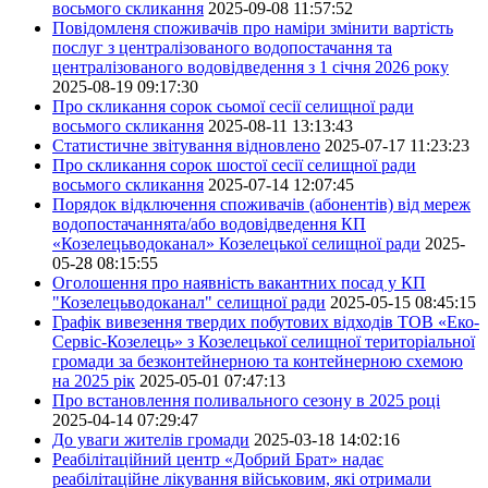
восьмого скликання
2025-09-08 11:57:52
Повідомленя споживачів про наміри змінити вартість
послуг з централізованого водопостачання та
централізованого водовідведення з 1 січня 2026 року
2025-08-19 09:17:30
Про скликання сорок сьомої сесії селищної ради
восьмого скликання
2025-08-11 13:13:43
Статистичне звітування відновлено
2025-07-17 11:23:23
Про скликання сорок шостої сесії селищної ради
восьмого скликання
2025-07-14 12:07:45
Порядок відключення споживачів (абонентів) від мереж
водопостачаннята/або водовідведення КП
«Козелецьводоканал» Козелецької селищної ради
2025-
05-28 08:15:55
Оголошення про наявність вакантних посад у КП
"Козелецьводоканал" селищної ради
2025-05-15 08:45:15
Графік вивезення твердих побутових відходів ТОВ «Еко-
Сервіс-Козелець» з Козелецької селищної територіальної
громади за безконтейнерною та контейнерною схемою
на 2025 рік
2025-05-01 07:47:13
Про встановлення поливального сезону в 2025 році
2025-04-14 07:29:47
До уваги жителів громади
2025-03-18 14:02:16
Реабілітаційний центр «Добрий Брат» надає
реабілітаційне лікування військовим, які отримали