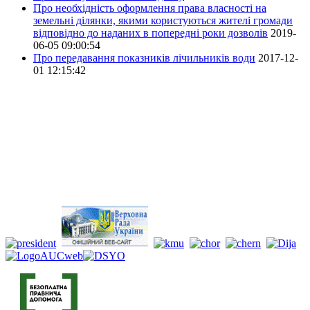
Про необхідність оформлення права власності на
земельні ділянки, якими користуються жителі громади
відповідно до наданих в попередні роки дозволів
2019-
06-05 09:00:54
Про передавання показників лічильників води
2017-12-
01 12:15:42