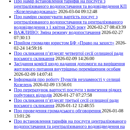
Про намір встановлення тарифів на послуги з
централізованого водопостачання та водовідведення КП
«Козелецьводоканал»
2026-03-04 09:12:48
Про наміри скоригувати вартість послуг з
централізованого водопостачання та централізованого
водовідведення з 1 квітня 2026 року
2026-02-27 08:43:39
ВАЖЛИВО: Зміна режиму водопостачання
2026-02-27
07:30:13
Прийом громадян юристом БФ «Право на захист»
2026-
02-24 14:59:16
Про скликання п’ятдесят четвертої сесії селищної ради
восьмого скликання
2026-02-09 14:26:00
Засідання комісії щодо надання допомоги на вирішення
житлового питання внутрішньо переміщеним особам
2026-02-09 14:07:41
Інформація про роботу Пунктів незламності у селищі
Козелець
2026-02-09 13:56:01
Про перерахунок вартості послуги з вивезення рідких
побутових відходів
2026-01-27 07:27:58
Про скликання п’ятдесят третьої сесії селищної ради
восьмого скликання
2026-01-12 12:48:55
Про проведення громадського обговорення
2026-01-08
13:01:26
Про встановлення тарифів на послуги централізованого
водопостачання та централізованого водовідведення на