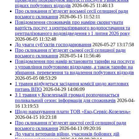
рідких побутових відходів
2026-06-25 11:46:13
Про скликання п’ятдесят восьмої сесії селищної ради
восьмого скликання
2026-06-15 11:52:11
Повідомлення споживачів про наміри скоригувати
вартість послуг з централізрваного водопостачання та
централізованого водовідведення з 1 липня 2026 року
2026-06-05 11:32:48
До уваги суб’єктів господарювання
2026-05-27 13:17:58
Про скликання п’ятдесят сьомої сесії селищної ради
восьмого скликання
2026-05-14 11:56:46
Повідомлення про намір встановити тарифи на послуги
з управління побутовими відходами, а також тарифи на
збирання, перевезення та видалення побутових відходів
2026-05-05 08:53:29
1 травня відбудеться засідання комісії щодо житлових
питань ВПО
2026-04-29 14:06:09
З 1 травня у Козелецькій громаді розпочинається
поливальний сезон: інформація для споживачів
2026-04-
16 13:19:53
Щодо нарахування плати ТОВ «Еко-Сервіс-Козелець»
2026-04-15 10:23:18
Про скликання п’ятдесят шостої сесії селищної ради
восьмого скликання
2026-04-13 09:20:16
До уваги ветеранів війни, учасників бойових дій