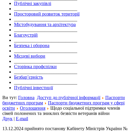
Публічні закупівлі
___________________________
Просторовий розвиток території
___________________________
Містобудування та архітектура
___________________________
Благоустрій
___________________________
Безпека і оборона
___________________________
Місцеві вибори
___________________________
Сторінка профспілки
___________________________
Безбар’єрність
___________________________
Публічні інвестиції
Ви тут:
Головна
Доступ до публічної інформації
Паспорти
бюджетних програм
Паспорти бюджетних програм у сфері
освіти
Оголошення
Щодо соціальної підтримки членів
сімей полонених та зниклих безвісти ветеранів війни
Друк
|
E-mail
13.12.2024 прийнято постанову Кабінету Міністрів України №