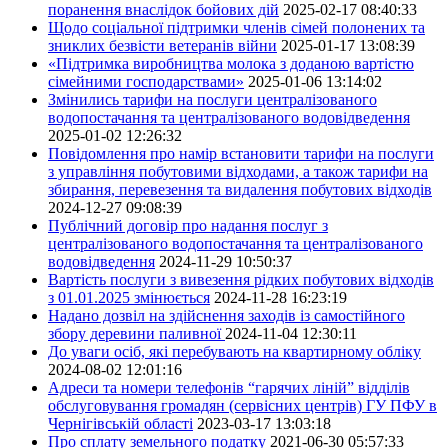
поранення внаслідок бойових дій
2025-02-17 08:40:33
Щодо соціальної підтримки членів сімей полонених та
зниклих безвісти ветеранів війни
2025-01-17 13:08:39
«Підтримка виробництва молока з доданою вартістю
сімейними господарствами»
2025-01-06 13:14:02
Змінились тарифи на послуги централізованого
водопостачання та централізованого водовідведення
2025-01-02 12:26:32
Повідомлення про намір встановити тарифи на послуги
з управління побутовими відходами, а також тарифи на
збирання, перевезення та видалення побутових відходів
2024-12-27 09:08:39
Публічний договір про надання послуг з
централізованого водопостачання та централізованого
водовідведення
2024-11-29 10:50:37
Вартість послуги з вивезення рідких побутових відходів
з 01.01.2025 змінюється
2024-11-28 16:23:19
Надано дозвіл на здійснення заходів із самостійного
збору деревини паливної
2024-11-04 12:30:11
До уваги осіб, які перебувають на квартирному обліку
2024-08-02 12:01:16
Адреси та номери телефонів “гарячих ліній” відділів
обслуговування громадян (сервісних центрів) ГУ ПФУ в
Чернігівській області
2023-03-17 13:03:18
Про сплату земельного податку
2021-06-30 05:57:33