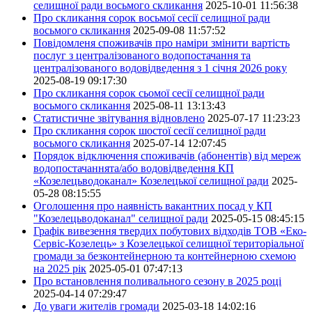
селищної ради восьмого скликання
2025-10-01 11:56:38
Про скликання сорок восьмої сесії селищної ради
восьмого скликання
2025-09-08 11:57:52
Повідомленя споживачів про наміри змінити вартість
послуг з централізованого водопостачання та
централізованого водовідведення з 1 січня 2026 року
2025-08-19 09:17:30
Про скликання сорок сьомої сесії селищної ради
восьмого скликання
2025-08-11 13:13:43
Статистичне звітування відновлено
2025-07-17 11:23:23
Про скликання сорок шостої сесії селищної ради
восьмого скликання
2025-07-14 12:07:45
Порядок відключення споживачів (абонентів) від мереж
водопостачаннята/або водовідведення КП
«Козелецьводоканал» Козелецької селищної ради
2025-
05-28 08:15:55
Оголошення про наявність вакантних посад у КП
"Козелецьводоканал" селищної ради
2025-05-15 08:45:15
Графік вивезення твердих побутових відходів ТОВ «Еко-
Сервіс-Козелець» з Козелецької селищної територіальної
громади за безконтейнерною та контейнерною схемою
на 2025 рік
2025-05-01 07:47:13
Про встановлення поливального сезону в 2025 році
2025-04-14 07:29:47
До уваги жителів громади
2025-03-18 14:02:16