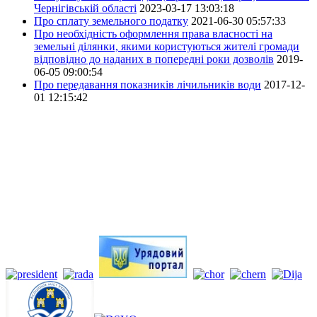
Чернігівській області
2023-03-17 13:03:18
Про сплату земельного податку
2021-06-30 05:57:33
Про необхідність оформлення права власності на
земельні ділянки, якими користуються жителі громади
відповідно до наданих в попередні роки дозволів
2019-
06-05 09:00:54
Про передавання показників лічильників води
2017-12-
01 12:15:42