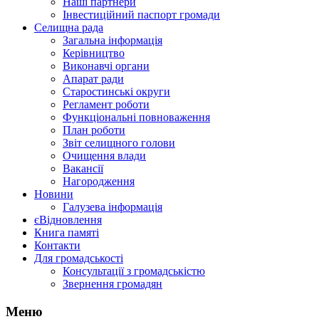
Наші партнери
Інвестиційний паспорт громади
Селищна рада
Загальна інформація
Керівництво
Виконавчі органи
Апарат ради
Старостинські округи
Регламент роботи
Функціональні повноваження
План роботи
Звіт селищного голови
Очищення влади
Вакансії
Нагородження
Новини
Галузева інформація
єВідновлення
Книга памяті
Контакти
Для громадськості
Консультації з громадськістю
Звернення громадян
Меню