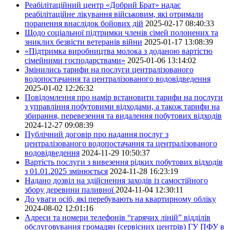
Реабілітаційний центр «Добрий Брат» надає
реабілітаційне лікування військовим, які отримали
поранення внаслідок бойових дій
2025-02-17 08:40:33
Щодо соціальної підтримки членів сімей полонених та
зниклих безвісти ветеранів війни
2025-01-17 13:08:39
«Підтримка виробництва молока з доданою вартістю
сімейними господарствами»
2025-01-06 13:14:02
Змінились тарифи на послуги централізованого
водопостачання та централізованого водовідведення
2025-01-02 12:26:32
Повідомлення про намір встановити тарифи на послуги
з управління побутовими відходами, а також тарифи на
збирання, перевезення та видалення побутових відходів
2024-12-27 09:08:39
Публічний договір про надання послуг з
централізованого водопостачання та централізованого
водовідведення
2024-11-29 10:50:37
Вартість послуги з вивезення рідких побутових відходів
з 01.01.2025 змінюється
2024-11-28 16:23:19
Надано дозвіл на здійснення заходів із самостійного
збору деревини паливної
2024-11-04 12:30:11
До уваги осіб, які перебувають на квартирному обліку
2024-08-02 12:01:16
Адреси та номери телефонів “гарячих ліній” відділів
обслуговування громадян (сервісних центрів) ГУ ПФУ в