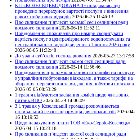
КП «КОЗЕЛЕЦЬВОДОКАНАЛ» повідомляє, що
проведено перерахунок вартості послуги з вивезення
рідких побутових відходів
2026-06-25 11:46:13
Про скликання п’ятдесят восьмої сесії селищної ради
восьмого скликання
2026-06-15 11:52:11
Повідомлення споживачів про наміри скоригувати
вартість послуг з централізрваного водопостачання та
централізованого водовідведення з 1 липня 2026 року
2026-06-05 11:32:48
До уваги суб’єктів господарювання
2026-05-27 13:17:58
Про скликання п’ятдесят сьомої сесії селищної ради
восьмого скликання
2026-05-14 11:56:46
Повідомлення про намір встановити тарифи на послуги
з управління побутовими відходами, а також тарифи на
збирання, перевезення та видалення побутових відходів
2026-05-05 08:53:29
1 травня відбудеться засідання комісії щодо житлових
питань ВПО
2026-04-29 14:06:09
З 1 травня у Козелецькій громаді розпочинається
поливальний сезон: інформація для споживачів
2026-04-
16 13:19:53
Щодо нарахування плати ТОВ «Еко-Сервіс-Козелець»
2026-04-15 10:23:18
Про скликання п’ятдесят шостої сесії селищної ради