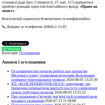
селищної ради (вул. Соборності, 27, каб. 117) відбудеться
прийом громадян юристом благодійного фонду
«Право на
захист»
.
Консультації надаються безкоштовно та конфіденційно.
📞 Довідки за телефоном: (0464) 2-13-45
Whatsapp
Категорія:
Оголошення
Анонси і оголошення
Оголошення про початок роботи над проєктом
Місцевого плану управління відходами Козелецької
селищної територіальної громади
2026-08-05 13:25:30
КП «КОЗЕЛЕЦЬВОДОКАНАЛ» повідомляє, що
проведено перерахунок вартості послуги з вивезення
рідких побутових відходів
2026-08-03 13:51:23
Про скликання п’ятдесят дев’ятої сесії селищної ради
восьмого скликання
2026-07-13 11:28:08
Повідомлення про наміри
2026-07-07 11:34:47