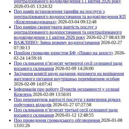
централізованого водовідведення з 1 квітня 2026 року
2026-03-05 13:24:32
Про намір встановлення тарифів на послуги з
централізованого водопостачання та водовідведення КП
«Козелецьводоканал»
2026-03-04 09:12:48
Про наміри скоригувати вартість послуг з
централізованого водопостачання та централізованого
водовідведення з 1 квітня 2026 року
2026-02-27 08:43:39
ВАЖЛИВО: Зміна режиму водопостачання
2026-02-27
07:30:13
Прийом громадян юристом БФ «Право на захист»
2026-
02-24 14:59:16
Про скликання п’ятдесят четвертої сесії селищної ради
восьмого скликання
2026-02-09 14:26:00
Засідання комісії щодо надання допомоги на вирішення
житлового питання внутрішньо переміщеним особам
2026-02-09 14:07:41
Інформація про роботу Пунктів незламності у селищі
Козелець
2026-02-09 13:56:01
Про перерахунок вартості послуги з вивезення рідких
побутових відходів
2026-01-27 07:27:58
Про скликання п’ятдесят третьої сесії селищної ради
восьмого скликання
2026-01-12 12:48:55
Про проведення громадського обговорення
2026-01-08
13:01:26