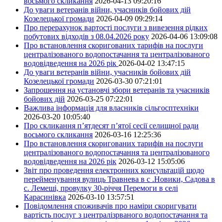
восьмого скликання
2026-04-13 09:20:16
До уваги ветеранів війни, учасників бойових дій
Козелецької громади
2026-04-09 09:29:14
Про перерахунок вартості послуги з вивезення рідких
побутових відходів з 08.04.2026 року
2026-04-06 13:09:08
Про встановлення скоригованих тарифів на послуги
централізованого водопостачання та централізованого
водовідведення на 2026 рік
2026-04-02 13:47:15
До уваги ветеранів війни, учасників бойових дій
Козелецької громади
2026-03-30 07:21:01
Запрошення на установчі збори ветеранів та учасників
бойових дій
2026-03-25 07:22:01
Важлива інформація для власників сільгосптехніки
2026-03-20 10:05:40
Про скликання п’ятдесят п’ятої сесії селищної ради
восьмого скликання
2026-03-16 12:25:36
Про встановлення скоригованих тарифів на послуги
централізованого водопостачання та централізованого
водовідведення на 2026 рік
2026-03-12 15:05:06
Звіт про проведення електронних консультацій щодо
перейменування вулиць Травнева в с .Новики, Садова в
с. Лемеші, провулку 30-річчя Перемоги в селі
Карасинівка
2026-03-10 13:57:51
Повідомлення споживачів про наміри скоригувати
вартість послуг з централізрваного водопостачання та