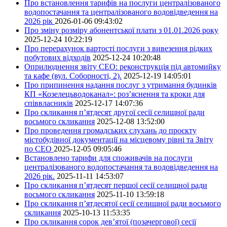
Про встановлення тарифів на послуги централізованого
водопостачання та централізованого водовідведення на
2026 рік
2026-01-06 09:43:02
Про зміну розміру абонентської плати з 01.01.2026 року
2025-12-24 10:22:19
Про перерахунок вартості послуги з вивезення рідких
побутових відходів
2025-12-24 10:20:48
Оприлюднення звіту СЕО: реконструкція під автомийку
та кафе (вул. Соборності, 2).
2025-12-19 14:05:01
Про припинення надання послуг з утримання будинків
КП «Козелецьводоканал»: роз’яснення та кроки для
співвласників
2025-12-17 14:07:36
Про скликання п’ятдесят другої сесії селищної ради
восьмого скликання
2025-12-08 13:52:00
Про проведення громадських слухань до проєкту
містобудівної документації на місцевому рівні та Звіту
по СЕО
2025-12-05 09:05:46
Встановлено тарифи для споживачів на послуги
централізованого водопостачання та водовідведення на
2026 рік.
2025-11-11 14:53:07
Про скликання п’ятдесят першої сесії селищної ради
восьмого скликання
2025-11-10 13:59:18
Про скликання п’ятдесятої сесії селищної ради восьмого
скликання
2025-10-13 11:53:35
Про скликання сорок дев’ятої (позачергової) сесії