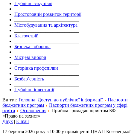
Публічні закупівлі
___________________________
Просторовий розвиток території
___________________________
Містобудування та архітектура
___________________________
Благоустрій
___________________________
Безпека і оборона
___________________________
Місцеві вибори
___________________________
Сторінка профспілки
___________________________
Безбар’єрність
___________________________
Публічні інвестиції
Ви тут:
Головна
Доступ до публічної інформації
Паспорти
бюджетних програм
Паспорти бюджетних програм у сфері
освіти
Оголошення
Прийом громадян юристом БФ
«Право на захист»
Друк
|
E-mail
17 березня 2026 року з 10:00 у приміщенні ЦНАП Козелецької