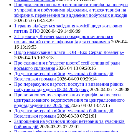
Повідомлення про намір встановити тарифи на послуги
з управління побутовими відходами, а також тарифи на
збирання, перевезення та видалення побутових відходів
2026-05-05 08:53:29
1 травня відбудеться засідання комісії щодо житлових
питань ВПО
2026-04-29 14:06:09
З 1 травня у Козелецькій громаді розпочинається
поливальний сезон: інформація для споживачів
2026-04-
16 13:19:53
Щодо нарахування плати ТОВ «Еко-Сервіс-Козелець»
2026-04-15 10:23:18
Про скликання п’ятдесят шостої сесії селищної ради
восьмого скликання
2026-04-13 09:20:16
До уваги ветеранів війни, учасників бойових дій
Козелецької громади
2026-04-09 09:29:14
Про перерахунок вартості послуги з вивезення рідких
побутових відходів з 08.04.2026 року
2026-04-06 13:09:08
Про встановлення скоригованих тарифів на послуги
централізованого водопостачання та централізованого
водовідведення на 2026 рік
2026-04-02 13:47:15
До уваги ветеранів війни, учасників бойових дій
Козелецької громади
2026-03-30 07:21:01
Запрошення на установчі збори ветеранів та учасників
бойових дій
2026-03-25 07:22:01
Важлива інформація для власників сільгосптехніки