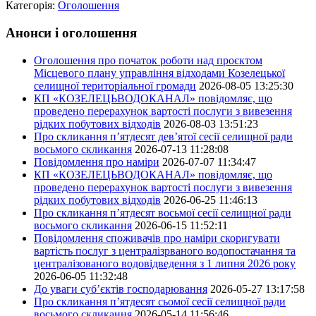
Категорія:
Оголошення
Анонси і оголошення
Оголошення про початок роботи над проєктом
Місцевого плану управління відходами Козелецької
селищної територіальної громади
2026-08-05 13:25:30
КП «КОЗЕЛЕЦЬВОДОКАНАЛ» повідомляє, що
проведено перерахунок вартості послуги з вивезення
рідких побутових відходів
2026-08-03 13:51:23
Про скликання п’ятдесят дев’ятої сесії селищної ради
восьмого скликання
2026-07-13 11:28:08
Повідомлення про наміри
2026-07-07 11:34:47
КП «КОЗЕЛЕЦЬВОДОКАНАЛ» повідомляє, що
проведено перерахунок вартості послуги з вивезення
рідких побутових відходів
2026-06-25 11:46:13
Про скликання п’ятдесят восьмої сесії селищної ради
восьмого скликання
2026-06-15 11:52:11
Повідомлення споживачів про наміри скоригувати
вартість послуг з централізрваного водопостачання та
централізованого водовідведення з 1 липня 2026 року
2026-06-05 11:32:48
До уваги суб’єктів господарювання
2026-05-27 13:17:58
Про скликання п’ятдесят сьомої сесії селищної ради
восьмого скликання
2026-05-14 11:56:46