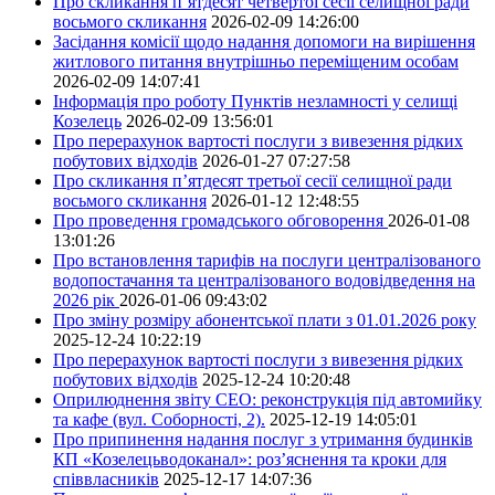
Про скликання п’ятдесят четвертої сесії селищної ради
восьмого скликання
2026-02-09 14:26:00
Засідання комісії щодо надання допомоги на вирішення
житлового питання внутрішньо переміщеним особам
2026-02-09 14:07:41
Інформація про роботу Пунктів незламності у селищі
Козелець
2026-02-09 13:56:01
Про перерахунок вартості послуги з вивезення рідких
побутових відходів
2026-01-27 07:27:58
Про скликання п’ятдесят третьої сесії селищної ради
восьмого скликання
2026-01-12 12:48:55
Про проведення громадського обговорення
2026-01-08
13:01:26
Про встановлення тарифів на послуги централізованого
водопостачання та централізованого водовідведення на
2026 рік
2026-01-06 09:43:02
Про зміну розміру абонентської плати з 01.01.2026 року
2025-12-24 10:22:19
Про перерахунок вартості послуги з вивезення рідких
побутових відходів
2025-12-24 10:20:48
Оприлюднення звіту СЕО: реконструкція під автомийку
та кафе (вул. Соборності, 2).
2025-12-19 14:05:01
Про припинення надання послуг з утримання будинків
КП «Козелецьводоканал»: роз’яснення та кроки для
співвласників
2025-12-17 14:07:36