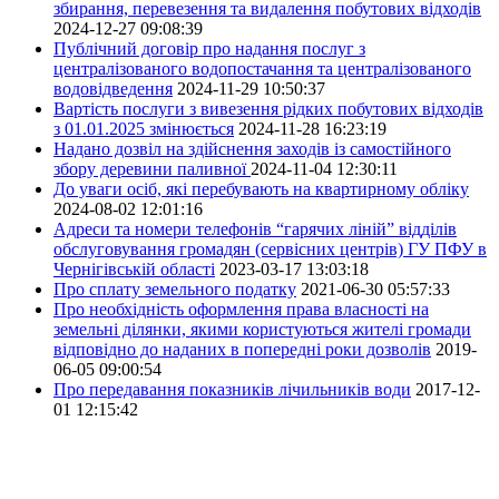
збирання, перевезення та видалення побутових відходів
2024-12-27 09:08:39
Публічний договір про надання послуг з
централізованого водопостачання та централізованого
водовідведення
2024-11-29 10:50:37
Вартість послуги з вивезення рідких побутових відходів
з 01.01.2025 змінюється
2024-11-28 16:23:19
Надано дозвіл на здійснення заходів із самостійного
збору деревини паливної
2024-11-04 12:30:11
До уваги осіб, які перебувають на квартирному обліку
2024-08-02 12:01:16
Адреси та номери телефонів “гарячих ліній” відділів
обслуговування громадян (сервісних центрів) ГУ ПФУ в
Чернігівській області
2023-03-17 13:03:18
Про сплату земельного податку
2021-06-30 05:57:33
Про необхідність оформлення права власності на
земельні ділянки, якими користуються жителі громади
відповідно до наданих в попередні роки дозволів
2019-
06-05 09:00:54
Про передавання показників лічильників води
2017-12-
01 12:15:42