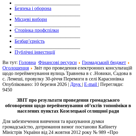
___________________________
Безпека і оборона
___________________________
Місцеві вибори
___________________________
Сторінка профспілки
___________________________
Безбар’єрність
___________________________
Публічні інвестиції
Ви тут:
Головна
Фінансові ресурси
Громадський бюджет
Оголошення
Звіт про проведення електронних консультацій
щодо перейменування вулиць Травнева в с .Новики, Садова в
с. Лемеші, провулку 30-річчя Перемоги в селі Карасинівка
Опубліковано: 10 березня 2026
|
Друк
|
E-mail
|
Перегляди:
9450
ЗВІТ
про результати проведення громадського
обговорення щодо перейменування об’єктів топоніміки в
населених пунктах Козелецької селищної ради
Для забезпечення вивчення та врахування думки
громадськістю, дотримання вимог постанови Кабінету
Міністрів України від 24 жовтня 2012 року № 989 «Про