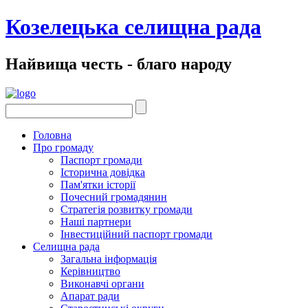
Козелецька селищна рада
Найвища честь - благо народу
Головна
Про громаду
Паспорт громади
Історична довідка
Пам'ятки історії
Почесний громадянин
Стратегія розвитку громади
Наші партнери
Інвестиційний паспорт громади
Селищна рада
Загальна інформація
Керівництво
Виконавчі органи
Апарат ради