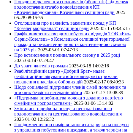
Порядок відключення споживачів (абонентів) від мереж
водопостачаннята/або водовідведення КП
«Козелецьводоканал» Козелецької селищної ради
2025-
05-28 08:15:55
Оголошення про наявність вакантних посад у КП
"Козелецьводоканал" селищної ради
2025-05-15 08:45:15
Графік вивезення твердих побутових відходів ТОВ «Еко-
Сервіс-Козелець» з Козелецької селищної територіальної
громади за безконтейнерною та контейнерною схемою
на 2025 рік
2025-05-01 07:47:13
Про встановлення поливального сезону в 2025 році
2025-04-14 07:29:47
До уваги жителів громади
2025-03-18 14:02:16
Реабілітаційний центр «Добрий Брат» надає
реабілітаційне лікування військовим, які отримали
поранення внаслідок бойових дій
2025-02-17 08:40:33
Щодо соціальної підтримки членів сімей полонених та
зниклих безвісти ветеранів війни
2025-01-17 13:08:39
«Підтримка виробництва молока з доданою вартістю
сімейними господарствами»
2025-01-06 13:14:02
Змінились тарифи на послуги централізованого
водопостачання та централізованого водовідведення
2025-01-02 12:26:32
Повідомлення про намір встановити тарифи на послуги
з управління побутовими відходами, а також тарифи на