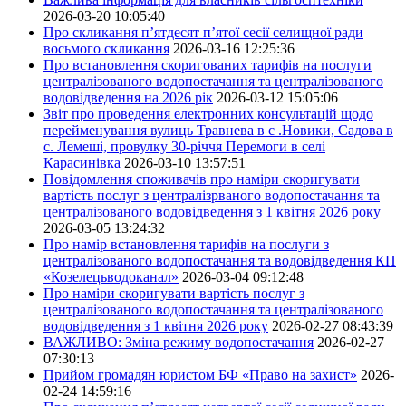
2026-03-20 10:05:40
Про скликання п’ятдесят п’ятої сесії селищної ради
восьмого скликання
2026-03-16 12:25:36
Про встановлення скоригованих тарифів на послуги
централізованого водопостачання та централізованого
водовідведення на 2026 рік
2026-03-12 15:05:06
Звіт про проведення електронних консультацій щодо
перейменування вулиць Травнева в с .Новики, Садова в
с. Лемеші, провулку 30-річчя Перемоги в селі
Карасинівка
2026-03-10 13:57:51
Повідомлення споживачів про наміри скоригувати
вартість послуг з централізрваного водопостачання та
централізованого водовідведення з 1 квітня 2026 року
2026-03-05 13:24:32
Про намір встановлення тарифів на послуги з
централізованого водопостачання та водовідведення КП
«Козелецьводоканал»
2026-03-04 09:12:48
Про наміри скоригувати вартість послуг з
централізованого водопостачання та централізованого
водовідведення з 1 квітня 2026 року
2026-02-27 08:43:39
ВАЖЛИВО: Зміна режиму водопостачання
2026-02-27
07:30:13
Прийом громадян юристом БФ «Право на захист»
2026-
02-24 14:59:16