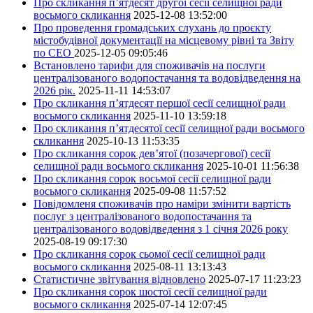
Про скликання п’ятдесят другої сесії селищної ради
восьмого скликання
2025-12-08 13:52:00
Про проведення громадських слухань до проєкту
містобудівної документації на місцевому рівні та Звіту
по СЕО
2025-12-05 09:05:46
Встановлено тарифи для споживачів на послуги
централізованого водопостачання та водовідведення на
2026 рік.
2025-11-11 14:53:07
Про скликання п’ятдесят першої сесії селищної ради
восьмого скликання
2025-11-10 13:59:18
Про скликання п’ятдесятої сесії селищної ради восьмого
скликання
2025-10-13 11:53:35
Про скликання сорок дев’ятої (позачергової) сесії
селищної ради восьмого скликання
2025-10-01 11:56:38
Про скликання сорок восьмої сесії селищної ради
восьмого скликання
2025-09-08 11:57:52
Повідомленя споживачів про наміри змінити вартість
послуг з централізованого водопостачання та
централізованого водовідведення з 1 січня 2026 року
2025-08-19 09:17:30
Про скликання сорок сьомої сесії селищної ради
восьмого скликання
2025-08-11 13:13:43
Статистичне звітування відновлено
2025-07-17 11:23:23
Про скликання сорок шостої сесії селищної ради
восьмого скликання
2025-07-14 12:07:45