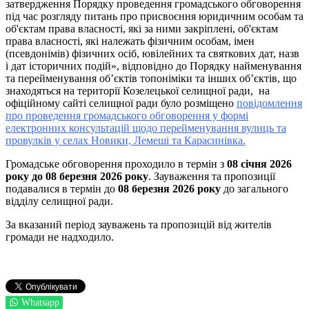
затвердження Порядку
проведення громадського обговорення
під час розгляду питань про присвоєння юридичним особам та
об'єктам права власності, які за ними закріплені, об'єктам
права власності, які належать фізичним особам, імен
(псевдонімів) фізичних осіб, ювілейних та святкових дат, назв
і дат історичних подій
», відповідно до Порядку найменування
та перейменування об’єктів топоніміки та інших об’єктів, що
знаходяться на території Козелецької селищної ради, на
офіційному сайті селищної ради було розміщено
повідомлення
про проведення громадського обговорення у формі
електронних консультацій щодо перейменування вулиць та
провулків у селах Новики, Лемеші та Карасинівка.
Громадське обговорення проходило в термін з
08 січня 2026
року до 08 березня 2026 року
. Зауваження та пропозиції
подавалися в термін до
08 березня 2026 року
до загального
відділу селищної ради.
За вказаний період зауважень та пропозицій від жителів
громади не надходило.
Whatsapp