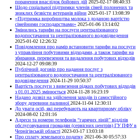
поранення внаслідок бойових дій
2025-02-17 08:40:33
Щодо соціальної підтримки членів сімей полонених та
зниклих безвісти ветеранів війни
2025-01-17 13:08:39
«Підтримка виробництва молока з доданою вартістю
сімейними господарствами»
2025-01-06 13:14:02
Змінились тарифи на послуги централізованого
водопостачання та централізованого водовідведення
2025-01-02 12:26:32
Повідомлення про намір встановити тарифи на послуги
з управління побутовими відходами, а також тарифи на
збирання, перевезення та видалення побутових відходів
2024-12-27 09:08:39
Публічний договір про надання послуг з
централізованого водопостачання та централізованого
водовідведення
2024-11-29 10:50:37
Вартість послуги з вивезення рідких побутових відходів
з 01.01.2025 змінюється
2024-11-28 16:23:19
Надано дозвіл на здійснення заходів із самостійного
збору деревини паливної
2024-11-04 12:30:11
До уваги осіб, які перебувають на квартирному обліку
2024-08-02 12:01:16
Адреси та номери телефонів “гарячих ліній” відділів
обслуговування громадян (сервісних центрів) ГУ ПФУ в
Чернігівській області
2023-03-17 13:03:18
Про сплату земельного податку
2021-06-30 05:57:33