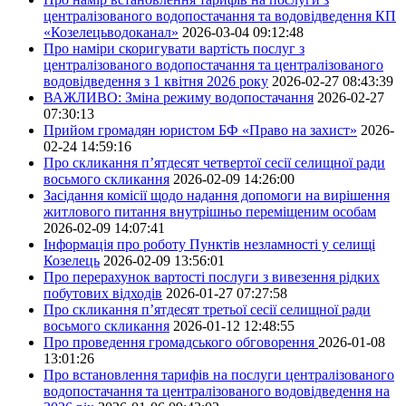
централізованого водопостачання та водовідведення КП
«Козелецьводоканал»
2026-03-04 09:12:48
Про наміри скоригувати вартість послуг з
централізованого водопостачання та централізованого
водовідведення з 1 квітня 2026 року
2026-02-27 08:43:39
ВАЖЛИВО: Зміна режиму водопостачання
2026-02-27
07:30:13
Прийом громадян юристом БФ «Право на захист»
2026-
02-24 14:59:16
Про скликання п’ятдесят четвертої сесії селищної ради
восьмого скликання
2026-02-09 14:26:00
Засідання комісії щодо надання допомоги на вирішення
житлового питання внутрішньо переміщеним особам
2026-02-09 14:07:41
Інформація про роботу Пунктів незламності у селищі
Козелець
2026-02-09 13:56:01
Про перерахунок вартості послуги з вивезення рідких
побутових відходів
2026-01-27 07:27:58
Про скликання п’ятдесят третьої сесії селищної ради
восьмого скликання
2026-01-12 12:48:55
Про проведення громадського обговорення
2026-01-08
13:01:26
Про встановлення тарифів на послуги централізованого
водопостачання та централізованого водовідведення на