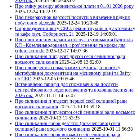
2026 рік
2026-01-06 09:43:02
Про зміну розміру абонентської плати з 01.01.2026 року
2025-12-24 10:22:19
Про перерахунок вартості послуги з вивезення рідких
побутових відходів
2025-12-24 10:20:48
Оприлюднення звіту СЕО: реконструкція під автомийку
та кафе (вул. Соборності, 2).
2025-12-19 14:05:01
Про припинення надання послуг з утримання будинків
КП «Козелецьводоканал»: роз’яснення та кроки для
співвласників
2025-12-17 14:07:36
Про скликання п’ятдесят другої сесії селищної ради
восьмого скликання
2025-12-08 13:52:00
Про проведення громадських слухань до проєкту
містобудівної документації на місцевому рівні та Звіту
по СЕО
2025-12-05 09:05:46
Встановлено тарифи для споживачів на послуги
централізованого водопостачання та водовідведення на
2026 рік.
2025-11-11 14:53:07
Про скликання п’ятдесят першої сесії селищної ради
восьмого скликання
2025-11-10 13:59:18
Про скликання п’ятдесятої сесії селищної ради восьмого
скликання
2025-10-13 11:53:35
Про скликання сорок дев’ятої (позачергової) сесії
селищної ради восьмого скликання
2025-10-01 11:56:38
Про скликання сорок восьмої сесії селищної ради