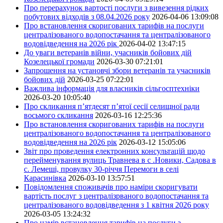
Про перерахунок вартості послуги з вивезення рідких
побутових відходів з 08.04.2026 року
2026-04-06 13:09:08
Про встановлення скоригованих тарифів на послуги
централізованого водопостачання та централізованого
водовідведення на 2026 рік
2026-04-02 13:47:15
До уваги ветеранів війни, учасників бойових дій
Козелецької громади
2026-03-30 07:21:01
Запрошення на установчі збори ветеранів та учасників
бойових дій
2026-03-25 07:22:01
Важлива інформація для власників сільгосптехніки
2026-03-20 10:05:40
Про скликання п’ятдесят п’ятої сесії селищної ради
восьмого скликання
2026-03-16 12:25:36
Про встановлення скоригованих тарифів на послуги
централізованого водопостачання та централізованого
водовідведення на 2026 рік
2026-03-12 15:05:06
Звіт про проведення електронних консультацій щодо
перейменування вулиць Травнева в с .Новики, Садова в
с. Лемеші, провулку 30-річчя Перемоги в селі
Карасинівка
2026-03-10 13:57:51
Повідомлення споживачів про наміри скоригувати
вартість послуг з централізрваного водопостачання та
централізованого водовідведення з 1 квітня 2026 року
2026-03-05 13:24:32
Про намір встановлення тарифів на послуги з