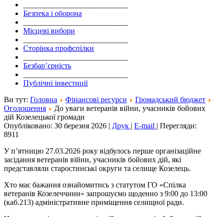
___________________________
Безпека і оборона
___________________________
Місцеві вибори
___________________________
Сторінка профспілки
___________________________
Безбар’єрність
___________________________
Публічні інвестиції
Ви тут:
Головна
Фінансові ресурси
Громадський бюджет
Оголошення
До уваги ветеранів війни, учасників бойових
дій Козелецької громади
Опубліковано: 30 березня 2026
|
Друк
|
E-mail
|
Перегляди:
8911
У п’ятницю 27.03.2026 року відбулось перше організаційне
засідання ветеранів війни, учасників бойових дій, які
представляли старостинські округи та селище Козелець.
Хто має бажання ознайомитись з статутом ГО «Спілка
ветеранів Козелеччини» запрошуємо щоденно з 9:00 до 13:00
(каб.213) адміністративне приміщення селищної ради.