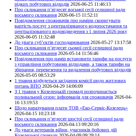
рідких побутових відходів
2026-06-25 11:46:13
Про скликання п’ятдесят восьмої сесії селищної ради
восьмого скликання
2026-06-15 11:52:11
Повідомлення споживачів про наміри скоригувати
вартість послуг з централізрваного водопостачання та
централізованого водовідведення з 1 липня 2026 року
2026-06-05 11:32:48
До уваги суб’єктів господарювання
2026-05-27 13:17:58
Про скликання п’ятдесят сьомої сесії селищної ради
восьмого скликання
2026-05-14 11:56:46
Повідомлення про намір встановити тарифи на послуги
з управління побутовими відходами, а також тарифи на
збирання, перевезення та видалення побутових відходів
2026-05-05 08:53:29
1 травня відбудеться засідання комісії щодо житлових
питань ВПО
2026-04-29 14:06:09
З 1 травня у Козелецькій громаді розпочинається
поливальний сезон: інформація для споживачів
2026-04-
16 13:19:53
Щодо нарахування плати ТОВ «Еко-Сервіс-Козелець»
2026-04-15 10:23:18
Про скликання п’ятдесят шостої сесії селищної ради
восьмого скликання
2026-04-13 09:20:16
До уваги ветеранів війни, учасників бойових дій
Козелецької громади
2026-04-09 09:29:14