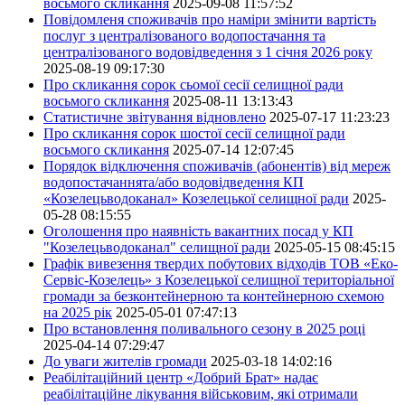
восьмого скликання
2025-09-08 11:57:52
Повідомленя споживачів про наміри змінити вартість
послуг з централізованого водопостачання та
централізованого водовідведення з 1 січня 2026 року
2025-08-19 09:17:30
Про скликання сорок сьомої сесії селищної ради
восьмого скликання
2025-08-11 13:13:43
Статистичне звітування відновлено
2025-07-17 11:23:23
Про скликання сорок шостої сесії селищної ради
восьмого скликання
2025-07-14 12:07:45
Порядок відключення споживачів (абонентів) від мереж
водопостачаннята/або водовідведення КП
«Козелецьводоканал» Козелецької селищної ради
2025-
05-28 08:15:55
Оголошення про наявність вакантних посад у КП
"Козелецьводоканал" селищної ради
2025-05-15 08:45:15
Графік вивезення твердих побутових відходів ТОВ «Еко-
Сервіс-Козелець» з Козелецької селищної територіальної
громади за безконтейнерною та контейнерною схемою
на 2025 рік
2025-05-01 07:47:13
Про встановлення поливального сезону в 2025 році
2025-04-14 07:29:47
До уваги жителів громади
2025-03-18 14:02:16
Реабілітаційний центр «Добрий Брат» надає
реабілітаційне лікування військовим, які отримали