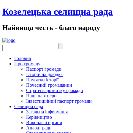
Козелецька селищна рада
Найвища честь - благо народу
Головна
Про громаду
Паспорт громади
Історична довідка
Пам'ятки історії
Почесний громадянин
Стратегія розвитку громади
Наші партнери
Інвестиційний паспорт громади
Селищна рада
Загальна інформація
Керівництво
Виконавчі органи
Апарат ради