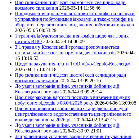
Про скликання п’ятдесят сьомої сесії селищної ради
восьмого скликання
2026-05-14 11:56:46
Повідомлення про намір встановити тарифи на послуги
з управління побутовими відходами, а також тарифи на
збирання, перевезення та видалення побутових відходів
2026-05-05 08:53:29
1 травня відбудеться засідання комісії щодо житлових
питань ВПО
2026-04-29 14:06:09
З 1 травня у Козелецькій громаді розпочинається
поливальний сезон: інформація для споживачів
2026-04-
16 13:19:53
Щодо нарахування плати ТОВ «Еко-Сервіс-Козелець»
2026-04-15 10:23:18
Про скликання п’ятдесят шостої сесії селищної ради
восьмого скликання
2026-04-13 09:20:16
До уваги ветеранів війни, учасників бойових дій
Козелецької громади
2026-04-09 09:29:14
Про перерахунок вартості послуги з вивезення рідких
побутових відходів з 08.04.2026 року
2026-04-06 13:09:08
Про встановлення скоригованих тарифів на послуги
централізованого водопостачання та централізованого
водовідведення на 2026 рік
2026-04-02 13:47:15
До уваги ветеранів війни, учасників бойових дій
Козелецької громади
2026-03-30 07:21:01
Запрошення на установчі збори ветеранів та учасників