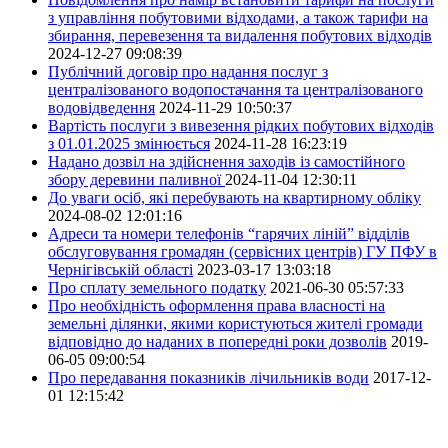
з управління побутовими відходами, а також тарифи на
збирання, перевезення та видалення побутових відходів
2024-12-27 09:08:39
Публічний договір про надання послуг з
централізованого водопостачання та централізованого
водовідведення
2024-11-29 10:50:37
Вартість послуги з вивезення рідких побутових відходів
з 01.01.2025 змінюється
2024-11-28 16:23:19
Надано дозвіл на здійснення заходів із самостійного
збору деревини паливної
2024-11-04 12:30:11
До уваги осіб, які перебувають на квартирному обліку
2024-08-02 12:01:16
Адреси та номери телефонів “гарячих ліній” відділів
обслуговування громадян (сервісних центрів) ГУ ПФУ в
Чернігівській області
2023-03-17 13:03:18
Про сплату земельного податку
2021-06-30 05:57:33
Про необхідність оформлення права власності на
земельні ділянки, якими користуються жителі громади
відповідно до наданих в попередні роки дозволів
2019-
06-05 09:00:54
Про передавання показників лічильників води
2017-12-
01 12:15:42