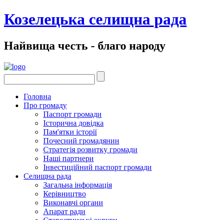
Козелецька селищна рада
Найвища честь - благо народу
Головна
Про громаду
Паспорт громади
Історична довідка
Пам'ятки історії
Почесний громадянин
Стратегія розвитку громади
Наші партнери
Інвестиційний паспорт громади
Селищна рада
Загальна інформація
Керівництво
Виконавчі органи
Апарат ради