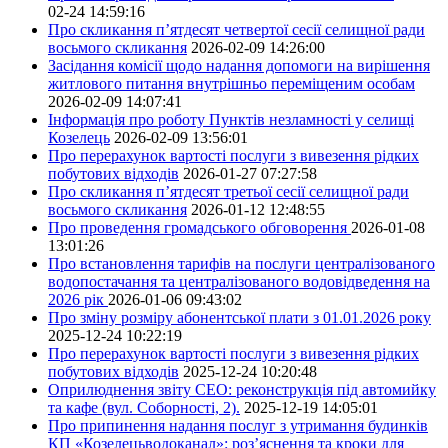
02-24 14:59:16
Про скликання п’ятдесят четвертої сесії селищної ради
восьмого скликання
2026-02-09 14:26:00
Засідання комісії щодо надання допомоги на вирішення
житлового питання внутрішньо переміщеним особам
2026-02-09 14:07:41
Інформація про роботу Пунктів незламності у селищі
Козелець
2026-02-09 13:56:01
Про перерахунок вартості послуги з вивезення рідких
побутових відходів
2026-01-27 07:27:58
Про скликання п’ятдесят третьої сесії селищної ради
восьмого скликання
2026-01-12 12:48:55
Про проведення громадського обговорення
2026-01-08
13:01:26
Про встановлення тарифів на послуги централізованого
водопостачання та централізованого водовідведення на
2026 рік
2026-01-06 09:43:02
Про зміну розміру абонентської плати з 01.01.2026 року
2025-12-24 10:22:19
Про перерахунок вартості послуги з вивезення рідких
побутових відходів
2025-12-24 10:20:48
Оприлюднення звіту СЕО: реконструкція під автомийку
та кафе (вул. Соборності, 2).
2025-12-19 14:05:01
Про припинення надання послуг з утримання будинків
КП «Козелецьводоканал»: роз’яснення та кроки для