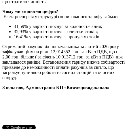
що втратило чинність.
Чому ми змінюємо цифри?
Електроенергія у структурі скоригованого тарифу займає:
31,59% у вартості послуг за водопостачання;
35,93% у вартості послуг з очистки стоків;
16,41% у вартості послуг з пропуску стоків.
Отриманий рахунок від постачальника за лютий 2026 року
зафіксував ціну на рівні 12,914352 грн. за кВт з ПДВ, що на
2,00 грн. більше ( за січень 10,913712 грн. за кВт з ПДВ), ніж
закладалося раніше. Встановлення тарифу нижче собівартості
призведе до неможливості оплати рахунків за світло, що
загрожує зупинкою роботи насосних станцій та очисних
споруд.
З повагою, Адміністрація
КП
«
Козелецьводоканал
»