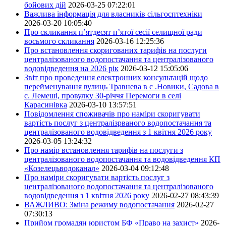
бойових дій
2026-03-25 07:22:01
Важлива інформація для власників сільгосптехніки
2026-03-20 10:05:40
Про скликання п’ятдесят п’ятої сесії селищної ради
восьмого скликання
2026-03-16 12:25:36
Про встановлення скоригованих тарифів на послуги
централізованого водопостачання та централізованого
водовідведення на 2026 рік
2026-03-12 15:05:06
Звіт про проведення електронних консультацій щодо
перейменування вулиць Травнева в с .Новики, Садова в
с. Лемеші, провулку 30-річчя Перемоги в селі
Карасинівка
2026-03-10 13:57:51
Повідомлення споживачів про наміри скоригувати
вартість послуг з централізрваного водопостачання та
централізованого водовідведення з 1 квітня 2026 року
2026-03-05 13:24:32
Про намір встановлення тарифів на послуги з
централізованого водопостачання та водовідведення КП
«Козелецьводоканал»
2026-03-04 09:12:48
Про наміри скоригувати вартість послуг з
централізованого водопостачання та централізованого
водовідведення з 1 квітня 2026 року
2026-02-27 08:43:39
ВАЖЛИВО: Зміна режиму водопостачання
2026-02-27
07:30:13
Прийом громадян юристом БФ «Право на захист»
2026-