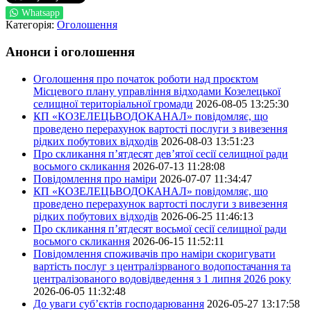
Whatsapp
Категорія:
Оголошення
Анонси і оголошення
Оголошення про початок роботи над проєктом
Місцевого плану управління відходами Козелецької
селищної територіальної громади
2026-08-05 13:25:30
КП «КОЗЕЛЕЦЬВОДОКАНАЛ» повідомляє, що
проведено перерахунок вартості послуги з вивезення
рідких побутових відходів
2026-08-03 13:51:23
Про скликання п’ятдесят дев’ятої сесії селищної ради
восьмого скликання
2026-07-13 11:28:08
Повідомлення про наміри
2026-07-07 11:34:47
КП «КОЗЕЛЕЦЬВОДОКАНАЛ» повідомляє, що
проведено перерахунок вартості послуги з вивезення
рідких побутових відходів
2026-06-25 11:46:13
Про скликання п’ятдесят восьмої сесії селищної ради
восьмого скликання
2026-06-15 11:52:11
Повідомлення споживачів про наміри скоригувати
вартість послуг з централізрваного водопостачання та
централізованого водовідведення з 1 липня 2026 року
2026-06-05 11:32:48
До уваги суб’єктів господарювання
2026-05-27 13:17:58