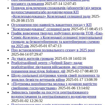
восьмого скликання
2025-07-14 12:07:45
Порядок відключення споживачів (абонентів) від мереж
водопостачаннята/або водовідведення КП
«Козелецьводоканал» Козелецької селищної ради
2025-
05-28 08:15:55
Оголошення про наявність вакантних посад у КП
"Козелецьводоканал" селищної ради
2025-05-15 08:45:15
Графік вивезення твердих побутових відходів ТОВ «Еко-
Сервіс-Козелець» з Козелецької селищної територіальної
громади за безконтейнерною та контейнерною схемою
на 2025 рік
2025-05-01 07:47:13
Про встановлення поливального сезону в 2025 році
2025-04-14 07:29:47
До уваги жителів громади
2025-03-18 14:02:16
Реабілітаційний центр «Добрий Брат» надає
реабілітаційне лікування військовим, які отримали
поранення внаслідок бойових дій
2025-02-17 08:40:33
Щодо соціальної підтримки членів сімей полонених та
зниклих безвісти ветеранів війни
2025-01-17 13:08:39
«Підтримка виробництва молока з доданою вартістю
сімейними господарствами»
2025-01-06 13:14:02
Змінились тарифи на послуги централізованого
водопостачання та централізованого водовідведення
2025-01-02 12:26:32
Повідомлення про намір встановити тарифи на послуги