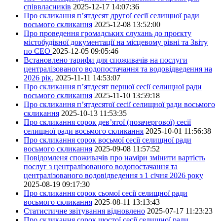
співвласників
2025-12-17 14:07:36
Про скликання п’ятдесят другої сесії селищної ради
восьмого скликання
2025-12-08 13:52:00
Про проведення громадських слухань до проєкту
містобудівної документації на місцевому рівні та Звіту
по СЕО
2025-12-05 09:05:46
Встановлено тарифи для споживачів на послуги
централізованого водопостачання та водовідведення на
2026 рік.
2025-11-11 14:53:07
Про скликання п’ятдесят першої сесії селищної ради
восьмого скликання
2025-11-10 13:59:18
Про скликання п’ятдесятої сесії селищної ради восьмого
скликання
2025-10-13 11:53:35
Про скликання сорок дев’ятої (позачергової) сесії
селищної ради восьмого скликання
2025-10-01 11:56:38
Про скликання сорок восьмої сесії селищної ради
восьмого скликання
2025-09-08 11:57:52
Повідомленя споживачів про наміри змінити вартість
послуг з централізованого водопостачання та
централізованого водовідведення з 1 січня 2026 року
2025-08-19 09:17:30
Про скликання сорок сьомої сесії селищної ради
восьмого скликання
2025-08-11 13:13:43
Статистичне звітування відновлено
2025-07-17 11:23:23
Про скликання сорок шостої сесії селищної ради