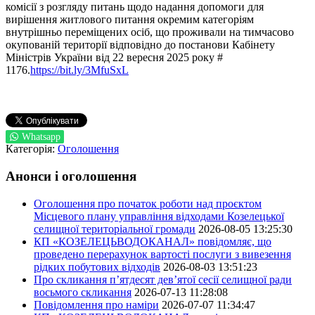
комісії з розгляду питань щодо надання допомоги для
вирішення житлового питання окремим категоріям
внутрішньо переміщених осіб, що проживали на тимчасово
окупованій території відповідно до постанови Кабінету
Міністрів України від 22 вересня 2025 року #
1176.
https://bit.ly/3MfuSxL
Whatsapp
Категорія:
Оголошення
Анонси і оголошення
Оголошення про початок роботи над проєктом
Місцевого плану управління відходами Козелецької
селищної територіальної громади
2026-08-05 13:25:30
КП «КОЗЕЛЕЦЬВОДОКАНАЛ» повідомляє, що
проведено перерахунок вартості послуги з вивезення
рідких побутових відходів
2026-08-03 13:51:23
Про скликання п’ятдесят дев’ятої сесії селищної ради
восьмого скликання
2026-07-13 11:28:08
Повідомлення про наміри
2026-07-07 11:34:47