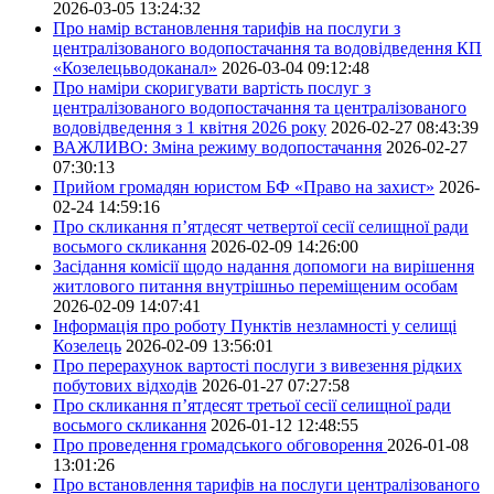
2026-03-05 13:24:32
Про намір встановлення тарифів на послуги з
централізованого водопостачання та водовідведення КП
«Козелецьводоканал»
2026-03-04 09:12:48
Про наміри скоригувати вартість послуг з
централізованого водопостачання та централізованого
водовідведення з 1 квітня 2026 року
2026-02-27 08:43:39
ВАЖЛИВО: Зміна режиму водопостачання
2026-02-27
07:30:13
Прийом громадян юристом БФ «Право на захист»
2026-
02-24 14:59:16
Про скликання п’ятдесят четвертої сесії селищної ради
восьмого скликання
2026-02-09 14:26:00
Засідання комісії щодо надання допомоги на вирішення
житлового питання внутрішньо переміщеним особам
2026-02-09 14:07:41
Інформація про роботу Пунктів незламності у селищі
Козелець
2026-02-09 13:56:01
Про перерахунок вартості послуги з вивезення рідких
побутових відходів
2026-01-27 07:27:58
Про скликання п’ятдесят третьої сесії селищної ради
восьмого скликання
2026-01-12 12:48:55
Про проведення громадського обговорення
2026-01-08
13:01:26
Про встановлення тарифів на послуги централізованого