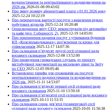
водопостачання та централізованого водовідведення на
2026 рік
2026-01-06 09:43:02
Про зміну розміру абонентської плати з 01.01.2026 року
2025-12-24 10:22:19
Про перерахунок вартості послуги з вивезення рідких
побутових відходів
2025-12-24 10:20:48
Оприлюднення звіту СЕО: реконструкція під автомийку
та кафе (вул. Соборності, 2).
2025-12-19 14:05:01
Про припинення надання послуг з утримання будинків
КП «Козелецьводоканал»: роз’яснення та кроки для
співвласників
2025-12-17 14:07:36
Про скликання п’ятдесят другої сесії селищної ради
восьмого скликання
2025-12-08 13:52:00
Про проведення громадських слухань до проєкту
містобудівної документації на місцевому рівні та Звіту
по СЕО
2025-12-05 09:05:46
Встановлено тарифи для споживачів на послуги
централізованого водопостачання та водовідведення на
2026 рік.
2025-11-11 14:53:07
Про скликання п’ятдесят першої сесії селищної ради
восьмого скликання
2025-11-10 13:59:18
Про скликання п’ятдесятої сесії селищної ради восьмого
скликання
2025-10-13 11:53:35
Про скликання сорок дев’ятої (позачергової) сесії
селищної ради восьмого скликання
2025-10-01 11:56:38