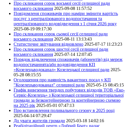
Про скликання сорок восьмої сесії селищної ради
восьмого скликання
2025-09-08 11:57:52
Повідомленя споживачів про наміри змінити вартість
послуг з централізованого водопостачання та
централізованого водовідведення з 1 січня 2026 року
2025-08-19 09:17:30
Про скликання сорок сьомої сесії селищної ради
восьмого скликання
2025-08-11 13:13:43
Статистичне звітування відновлено
2025-07-17 11:23:23
Про скликання сорок шостої сесії селищної ради
восьмого скликання
2025-07-14 12:07:45
Порядок відключення споживачів (абонентів) від мереж
водопостачаннята/або водовідведення КП
«Козелецьводоканал» Козелецької селищної ради
2025-
05-28 08:15:55
Оголошення про наявність вакантних посад у КП
"Козелецьводоканал" селищної ради
2025-05-15 08:45:15
Графік вивезення твердих побутових відходів ТОВ «Еко-
Сервіс-Козелець» з Козелецької селищної територіальної
громади за безконтейнерною та контейнерною схемою
на 2025 рік
2025-05-01 07:47:13
Про встановлення поливального сезону в 2025 році
2025-04-14 07:29:47
До уваги жителів громади
2025-03-18 14:02:16
Реабілітаційний центр «Добрий Брат» надає