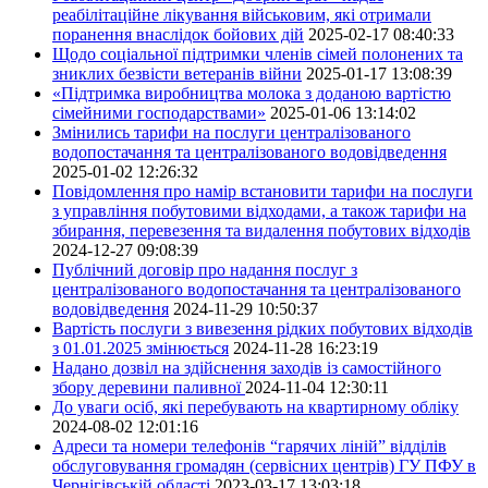
реабілітаційне лікування військовим, які отримали
поранення внаслідок бойових дій
2025-02-17 08:40:33
Щодо соціальної підтримки членів сімей полонених та
зниклих безвісти ветеранів війни
2025-01-17 13:08:39
«Підтримка виробництва молока з доданою вартістю
сімейними господарствами»
2025-01-06 13:14:02
Змінились тарифи на послуги централізованого
водопостачання та централізованого водовідведення
2025-01-02 12:26:32
Повідомлення про намір встановити тарифи на послуги
з управління побутовими відходами, а також тарифи на
збирання, перевезення та видалення побутових відходів
2024-12-27 09:08:39
Публічний договір про надання послуг з
централізованого водопостачання та централізованого
водовідведення
2024-11-29 10:50:37
Вартість послуги з вивезення рідких побутових відходів
з 01.01.2025 змінюється
2024-11-28 16:23:19
Надано дозвіл на здійснення заходів із самостійного
збору деревини паливної
2024-11-04 12:30:11
До уваги осіб, які перебувають на квартирному обліку
2024-08-02 12:01:16
Адреси та номери телефонів “гарячих ліній” відділів
обслуговування громадян (сервісних центрів) ГУ ПФУ в
Чернігівській області
2023-03-17 13:03:18