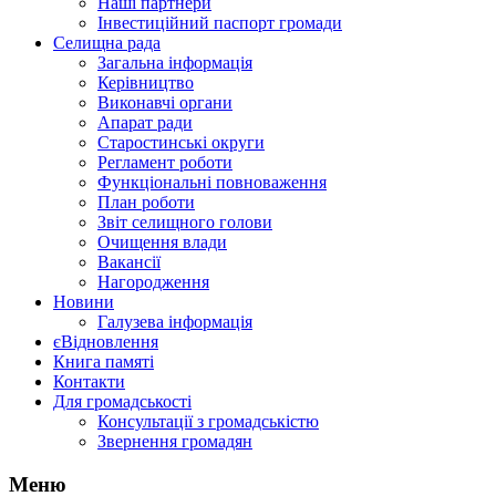
Наші партнери
Інвестиційний паспорт громади
Селищна рада
Загальна інформація
Керівництво
Виконавчі органи
Апарат ради
Старостинські округи
Регламент роботи
Функціональні повноваження
План роботи
Звіт селищного голови
Очищення влади
Вакансії
Нагородження
Новини
Галузева інформація
єВідновлення
Книга памяті
Контакти
Для громадськості
Консультації з громадськістю
Звернення громадян
Меню