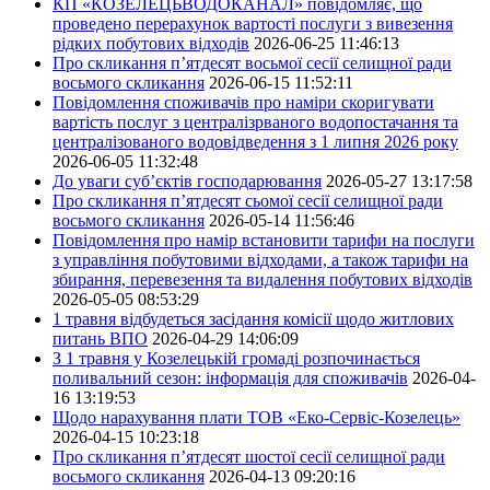
КП «КОЗЕЛЕЦЬВОДОКАНАЛ» повідомляє, що
проведено перерахунок вартості послуги з вивезення
рідких побутових відходів
2026-06-25 11:46:13
Про скликання п’ятдесят восьмої сесії селищної ради
восьмого скликання
2026-06-15 11:52:11
Повідомлення споживачів про наміри скоригувати
вартість послуг з централізрваного водопостачання та
централізованого водовідведення з 1 липня 2026 року
2026-06-05 11:32:48
До уваги суб’єктів господарювання
2026-05-27 13:17:58
Про скликання п’ятдесят сьомої сесії селищної ради
восьмого скликання
2026-05-14 11:56:46
Повідомлення про намір встановити тарифи на послуги
з управління побутовими відходами, а також тарифи на
збирання, перевезення та видалення побутових відходів
2026-05-05 08:53:29
1 травня відбудеться засідання комісії щодо житлових
питань ВПО
2026-04-29 14:06:09
З 1 травня у Козелецькій громаді розпочинається
поливальний сезон: інформація для споживачів
2026-04-
16 13:19:53
Щодо нарахування плати ТОВ «Еко-Сервіс-Козелець»
2026-04-15 10:23:18
Про скликання п’ятдесят шостої сесії селищної ради
восьмого скликання
2026-04-13 09:20:16