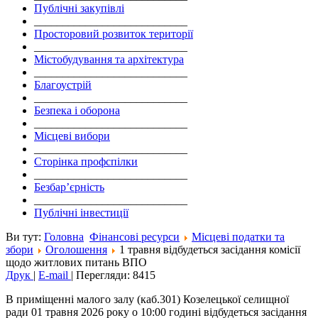
Публічні закупівлі
___________________________
Просторовий розвиток території
___________________________
Містобудування та архітектура
___________________________
Благоустрій
___________________________
Безпека і оборона
___________________________
Місцеві вибори
___________________________
Сторінка профспілки
___________________________
Безбар’єрність
___________________________
Публічні інвестиції
Ви тут:
Головна
Фінансові ресурси
Місцеві податки та
збори
Оголошення
1 травня відбудеться засідання комісії
щодо житлових питань ВПО
Друк
|
E-mail
|
Перегляди: 8415
В приміщенні малого залу (каб.301) Козелецької селищної
ради 01 травня 2026 року о 10:00 годині відбудеться засідання