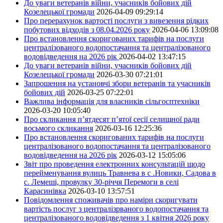
До уваги ветеранів війни, учасників бойових дій
Козелецької громади
2026-04-09 09:29:14
Про перерахунок вартості послуги з вивезення рідких
побутових відходів з 08.04.2026 року
2026-04-06 13:09:08
Про встановлення скоригованих тарифів на послуги
централізованого водопостачання та централізованого
водовідведення на 2026 рік
2026-04-02 13:47:15
До уваги ветеранів війни, учасників бойових дій
Козелецької громади
2026-03-30 07:21:01
Запрошення на установчі збори ветеранів та учасників
бойових дій
2026-03-25 07:22:01
Важлива інформація для власників сільгосптехніки
2026-03-20 10:05:40
Про скликання п’ятдесят п’ятої сесії селищної ради
восьмого скликання
2026-03-16 12:25:36
Про встановлення скоригованих тарифів на послуги
централізованого водопостачання та централізованого
водовідведення на 2026 рік
2026-03-12 15:05:06
Звіт про проведення електронних консультацій щодо
перейменування вулиць Травнева в с .Новики, Садова в
с. Лемеші, провулку 30-річчя Перемоги в селі
Карасинівка
2026-03-10 13:57:51
Повідомлення споживачів про наміри скоригувати
вартість послуг з централізрваного водопостачання та
централізованого водовідведення з 1 квітня 2026 року