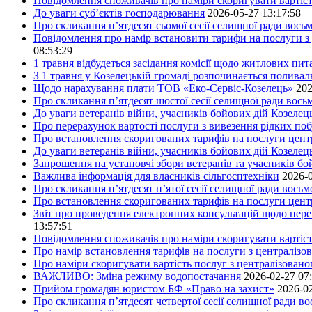
Повідомлення споживачів про наміри скоригувати вартіст
До уваги суб’єктів господарювання
2026-05-27 13:17:58
Про скликання п’ятдесят сьомої сесії селищної ради вось
Повідомлення про намір встановити тарифи на послуги з 
08:53:29
1 травня відбудеться засідання комісії щодо житлових пи
З 1 травня у Козелецькій громаді розпочинається поливал
Щодо нарахування плати ТОВ «Еко-Сервіс-Козелець»
202
Про скликання п’ятдесят шостої сесії селищної ради вос
До уваги ветеранів війни, учасників бойових дій Козелец
Про перерахунок вартості послуги з вивезення рідких побу
Про встановлення скоригованих тарифів на послуги центр
До уваги ветеранів війни, учасників бойових дій Козелец
Запрошення на установчі збори ветеранів та учасників бо
Важлива інформація для власників сільгосптехніки
2026-0
Про скликання п’ятдесят п’ятої сесії селищної ради вось
Про встановлення скоригованих тарифів на послуги центр
Звіт про проведення електронних консультацій щодо пере
13:57:51
Повідомлення споживачів про наміри скоригувати вартість
Про намір встановлення тарифів на послуги з централіз
Про наміри скоригувати вартість послуг з централізовано
ВАЖЛИВО: Зміна режиму водопостачання
2026-02-27 07
Прийом громадян юристом БФ «Право на захист»
2026-02
Про скликання п’ятдесят четвертої сесії селищної ради в