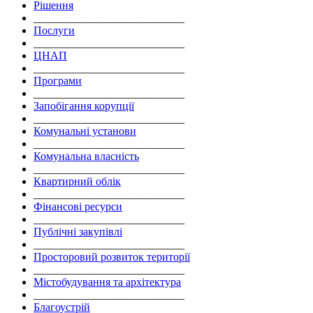
Рішення
___________________________
Послуги
___________________________
ЦНАП
___________________________
Програми
___________________________
Запобігання корупції
___________________________
Комунальні установи
___________________________
Комунальна власність
___________________________
Квартирний облік
___________________________
Фінансові ресурси
___________________________
Публічні закупівлі
___________________________
Просторовий розвиток території
___________________________
Містобудування та архітектура
___________________________
Благоустрій