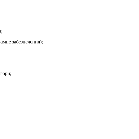
а;
рамне забезпечення);
горії;