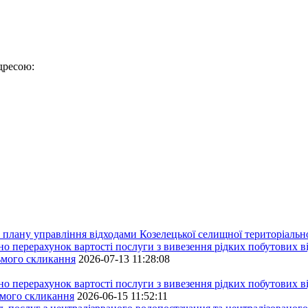
дресою:
плану управління відходами Козелецької селищної територіальн
ерахунок вартості послуги з вивезення рідких побутових ві
сьмого скликання
2026-07-13 11:28:08
ерахунок вартості послуги з вивезення рідких побутових ві
ьмого скликання
2026-06-15 11:52:11