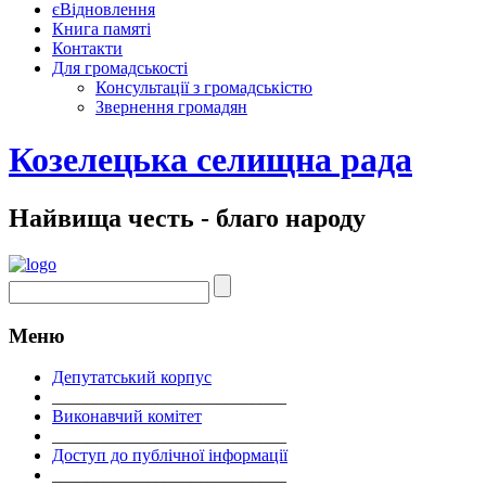
єВідновлення
Книга памяті
Контакти
Для громадськості
Консультації з громадськістю
Звернення громадян
Козелецька селищна рада
Найвища честь - благо народу
Меню
Депутатський корпус
___________________________
Виконавчий комітет
___________________________
Доступ до публічної інформації
___________________________