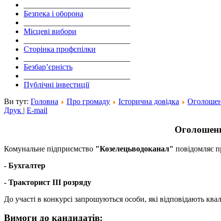
___________________________
Безпека і оборона
___________________________
Місцеві вибори
___________________________
Сторінка профспілки
___________________________
Безбар’єрність
___________________________
Публічні інвестиції
Ви тут:
Головна
Про громаду
Історична довідка
Оголоше
Друк
|
E-mail
Оголошенн
Комунальне підприємство
"Козелецьводоканал"
повідомляє п
- Бухгалтер
- Тракторист ІІІ розряду
До участі в конкурсі запрошуються особи, які відповідають кв
Вимоги до кандидатів: