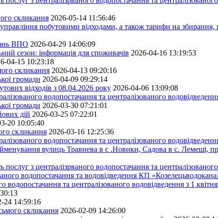
ь послуг з централізрваного водопостачання та централізованого
мого скликання
2026-05-14 11:56:46
управління побутовими відходами, а також тарифи на збирання, 
тань ВПО
2026-04-29 14:06:09
ьний сезон: інформація для споживачів
2026-04-16 13:19:53
6-04-15 10:23:18
ьмого скликання
2026-04-13 09:20:16
ької громади
2026-04-09 09:29:14
тових відходів з 08.04.2026 року
2026-04-06 13:09:08
алізованого водопостачання та централізованого водовідведення
ької громади
2026-03-30 07:21:01
йових дій
2026-03-25 07:22:01
3-20 10:05:40
мого скликання
2026-03-16 12:25:36
алізованого водопостачання та централізованого водовідведення
йменування вулиць Травнева в с .Новики, Садова в с. Лемеші, пр
 послуг з централізрваного водопостачання та централізованого 
ованого водопостачання та водовідведення КП «Козелецьводокана
го водопостачання та централізованого водовідведення з 1 квітня
:30:13
-24 14:59:16
осьмого скликання
2026-02-09 14:26:00