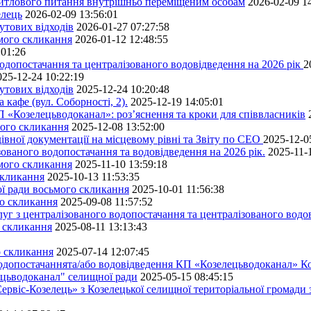
житлового питання внутрішньо переміщеним особам
2026-02-09 1
елець
2026-02-09 13:56:01
утових відходів
2026-01-27 07:27:58
ьмого скликання
2026-01-12 12:48:55
:01:26
одопостачання та централізованого водовідведення на 2026 рік
2
025-12-24 10:22:19
утових відходів
2025-12-24 10:20:48
кафе (вул. Соборності, 2).
2025-12-19 14:05:01
 «Козелецьводоканал»: роз’яснення та кроки для співвласників
мого скликання
2025-12-08 13:52:00
івної документації на місцевому рівні та Звіту по СЕО
2025-12-0
ованого водопостачання та водовідведення на 2026 рік.
2025-11-
ьмого скликання
2025-11-10 13:59:18
скликання
2025-10-13 11:53:35
ної ради восьмого скликання
2025-10-01 11:56:38
го скликання
2025-09-08 11:57:52
уг з централізованого водопостачання та централізованого водов
о скликання
2025-08-11 13:13:43
о скликання
2025-07-14 12:07:45
водопостачаннята/або водовідведення КП «Козелецьводоканал» Ко
ецьводоканал" селищної ради
2025-05-15 08:45:15
ервіс-Козелець» з Козелецької селищної територіальної громади