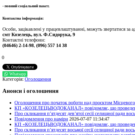
- повний соціальний пакет.
Контактна інформація:
Особи, зацікавлені у працевлаштуванні, можуть звертатися за а
смт Козелець, вул. Ф.Сидорука, 9
Контактні телефони:
(04646) 2-14-98
,
(096) 557 14 38
0
Whatsapp
Категорія:
Оголошення
Анонси і оголошення
Оголошення про початок роботи над проєктом Місцевого 
КП «КОЗЕЛЕЦЬВОДОКАНАЛ» повідомляє, що проведено пер
Про скликання п’ятдесят дев’ятої сесії селищної ради во
Повідомлення про наміри
2026-07-07 11:34:47
КП «КОЗЕЛЕЦЬВОДОКАНАЛ» повідомляє, що проведено пер
Про скликання п’ятдесят восьмої сесії селищної ради вос