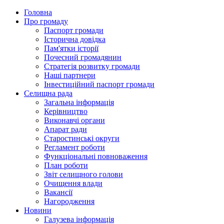
Головна
Про громаду
Паспорт громади
Історична довідка
Пам'ятки історії
Почесний громадянин
Стратегія розвитку громади
Наші партнери
Інвестиційний паспорт громади
Селищна рада
Загальна інформація
Керівництво
Виконавчі органи
Апарат ради
Старостинські округи
Регламент роботи
Функціональні повноваження
План роботи
Звіт селищного голови
Очищення влади
Вакансії
Нагородження
Новини
Галузева інформація