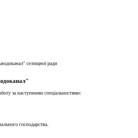
ьводоканал" селищної ради
водоканал"
оботу за наступними спеціальностями:
нального господарства.