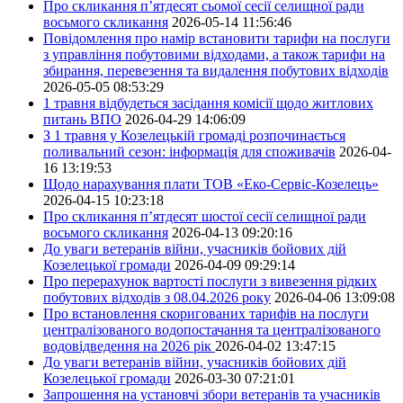
Про скликання п’ятдесят сьомої сесії селищної ради
восьмого скликання
2026-05-14 11:56:46
Повідомлення про намір встановити тарифи на послуги
з управління побутовими відходами, а також тарифи на
збирання, перевезення та видалення побутових відходів
2026-05-05 08:53:29
1 травня відбудеться засідання комісії щодо житлових
питань ВПО
2026-04-29 14:06:09
З 1 травня у Козелецькій громаді розпочинається
поливальний сезон: інформація для споживачів
2026-04-
16 13:19:53
Щодо нарахування плати ТОВ «Еко-Сервіс-Козелець»
2026-04-15 10:23:18
Про скликання п’ятдесят шостої сесії селищної ради
восьмого скликання
2026-04-13 09:20:16
До уваги ветеранів війни, учасників бойових дій
Козелецької громади
2026-04-09 09:29:14
Про перерахунок вартості послуги з вивезення рідких
побутових відходів з 08.04.2026 року
2026-04-06 13:09:08
Про встановлення скоригованих тарифів на послуги
централізованого водопостачання та централізованого
водовідведення на 2026 рік
2026-04-02 13:47:15
До уваги ветеранів війни, учасників бойових дій
Козелецької громади
2026-03-30 07:21:01
Запрошення на установчі збори ветеранів та учасників