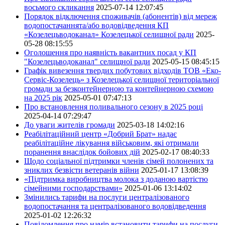
восьмого скликання
2025-07-14 12:07:45
Порядок відключення споживачів (абонентів) від мереж
водопостачаннята/або водовідведення КП
«Козелецьводоканал» Козелецької селищної ради
2025-
05-28 08:15:55
Оголошення про наявність вакантних посад у КП
"Козелецьводоканал" селищної ради
2025-05-15 08:45:15
Графік вивезення твердих побутових відходів ТОВ «Еко-
Сервіс-Козелець» з Козелецької селищної територіальної
громади за безконтейнерною та контейнерною схемою
на 2025 рік
2025-05-01 07:47:13
Про встановлення поливального сезону в 2025 році
2025-04-14 07:29:47
До уваги жителів громади
2025-03-18 14:02:16
Реабілітаційний центр «Добрий Брат» надає
реабілітаційне лікування військовим, які отримали
поранення внаслідок бойових дій
2025-02-17 08:40:33
Щодо соціальної підтримки членів сімей полонених та
зниклих безвісти ветеранів війни
2025-01-17 13:08:39
«Підтримка виробництва молока з доданою вартістю
сімейними господарствами»
2025-01-06 13:14:02
Змінились тарифи на послуги централізованого
водопостачання та централізованого водовідведення
2025-01-02 12:26:32
Повідомлення про намір встановити тарифи на послуги