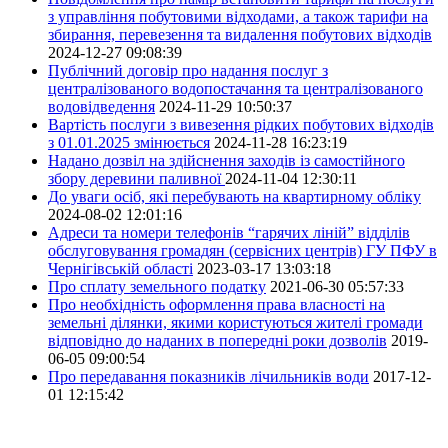
з управління побутовими відходами, а також тарифи на
збирання, перевезення та видалення побутових відходів
2024-12-27 09:08:39
Публічний договір про надання послуг з
централізованого водопостачання та централізованого
водовідведення
2024-11-29 10:50:37
Вартість послуги з вивезення рідких побутових відходів
з 01.01.2025 змінюється
2024-11-28 16:23:19
Надано дозвіл на здійснення заходів із самостійного
збору деревини паливної
2024-11-04 12:30:11
До уваги осіб, які перебувають на квартирному обліку
2024-08-02 12:01:16
Адреси та номери телефонів “гарячих ліній” відділів
обслуговування громадян (сервісних центрів) ГУ ПФУ в
Чернігівській області
2023-03-17 13:03:18
Про сплату земельного податку
2021-06-30 05:57:33
Про необхідність оформлення права власності на
земельні ділянки, якими користуються жителі громади
відповідно до наданих в попередні роки дозволів
2019-
06-05 09:00:54
Про передавання показників лічильників води
2017-12-
01 12:15:42