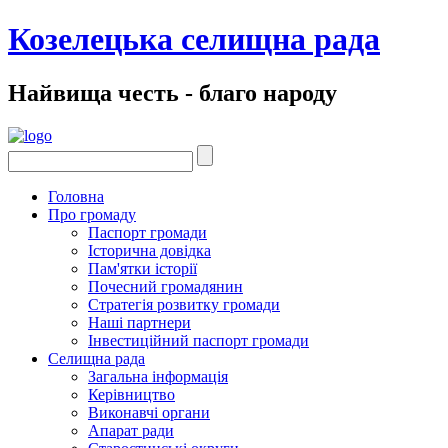
Козелецька селищна рада
Найвища честь - благо народу
Головна
Про громаду
Паспорт громади
Історична довідка
Пам'ятки історії
Почесний громадянин
Стратегія розвитку громади
Наші партнери
Інвестиційний паспорт громади
Селищна рада
Загальна інформація
Керівництво
Виконавчі органи
Апарат ради