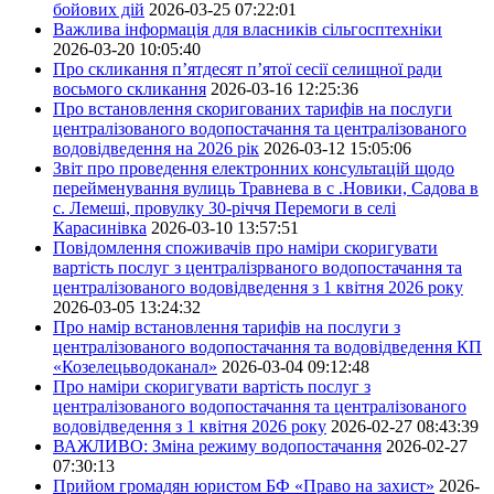
бойових дій
2026-03-25 07:22:01
Важлива інформація для власників сільгосптехніки
2026-03-20 10:05:40
Про скликання п’ятдесят п’ятої сесії селищної ради
восьмого скликання
2026-03-16 12:25:36
Про встановлення скоригованих тарифів на послуги
централізованого водопостачання та централізованого
водовідведення на 2026 рік
2026-03-12 15:05:06
Звіт про проведення електронних консультацій щодо
перейменування вулиць Травнева в с .Новики, Садова в
с. Лемеші, провулку 30-річчя Перемоги в селі
Карасинівка
2026-03-10 13:57:51
Повідомлення споживачів про наміри скоригувати
вартість послуг з централізрваного водопостачання та
централізованого водовідведення з 1 квітня 2026 року
2026-03-05 13:24:32
Про намір встановлення тарифів на послуги з
централізованого водопостачання та водовідведення КП
«Козелецьводоканал»
2026-03-04 09:12:48
Про наміри скоригувати вартість послуг з
централізованого водопостачання та централізованого
водовідведення з 1 квітня 2026 року
2026-02-27 08:43:39
ВАЖЛИВО: Зміна режиму водопостачання
2026-02-27
07:30:13
Прийом громадян юристом БФ «Право на захист»
2026-