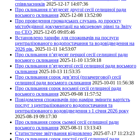
співвласників
2025-12-17 14:07:36
Про скликання п’ятдесят другої сесії селищної ради
восьмого скликання
2025-12-08 13:52:00
Про проведення громадських слухань до проєкту
містобудівної документації на місцевому рівні та Звіту
по СЕО
2025-12-05 09:05:46
Встановлено тарифи для споживачів на послуги
централізованого водопостачання та водовідведення на
2026 рік.
2025-11-11 14:53:07
Про скликання п’ятдесят першої сесії селищної ради
восьмого скликання
2025-11-10 13:59:18
Про скликання п’ятдесятої сесії селищної ради восьмого
скликання
2025-10-13 11:53:35
Про скликання сорок дев’ятої (позачергової) сесії
селищної ради восьмого скликання
2025-10-01 11:56:38
Про скликання сорок восьмої сесії селищної ради
восьмого скликання
2025-09-08 11:57:52
Повідомленя споживачів про наміри змінити вартість
послуг з централізованого водопостачання та
централізованого водовідведення з 1 січня 2026 року
2025-08-19 09:17:30
Про скликання сорок сьомої сесії селищної ради
восьмого скликання
2025-08-11 13:13:43
Статистичне звітування відновлено
2025-07-17 11:23:23
Про скликання сорок шостої сесії селищної ради