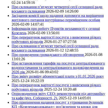
02-24 14:59:16
Про скликання п’ятдесят четвертої сесії селищної ради
восьмого скликання
2026-02-09 14:26:00
Засідання комісії щодо надання допомоги на вирішення
житлового питання внутрішньо переміщеним особам
2026-02-09 14:07:41
Інформація про роботу Пунктів незламності у селищі
Козелець
2026-02-09 13:56:01
Про перерахунок вартості послуги з вивезення рідких
побутових відходів
2026-01-27 07:27:58
Про скликання п’ятдесят третьої сесії селищної ради
восьмого скликання
2026-01-12 12:48:55
Про проведення громадського обговорення
2026-01-08
13:01:26
Про встановлення тарифів на послуги централізованого
водопостачання та централізованого водовідведення на
2026 рік
2026-01-06 09:43:02
Про зміну розміру абонентської плати з 01.01.2026 року
2025-12-24 10:22:19
Про перерахунок вартості послуги з вивезення рідких
побутових відходів
2025-12-24 10:20:48
Оприлюднення звіту СЕО: реконструкція під автомийку
та кафе (вул. Соборності, 2).
2025-12-19 14:05:01
Про припинення надання послуг з утримання будинків
КП «Козелецьводоканал»: роз’яснення та кроки для