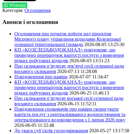
Whatsapp
Категорія:
Оголошення
Анонси і оголошення
Оголошення про початок роботи над проєктом
Місцевого плану управління відходами Козелецької
селищної територіальної громади
2026-08-05 13:25:30
КП «КОЗЕЛЕЦЬВОДОКАНАЛ» повідомляє, що
проведено перерахунок вартості послуги з вивезення
рідких побутових відходів
2026-08-03 13:51:23
Про скликання п’ятдесят дев’ятої сесії селищної ради
восьмого скликання
2026-07-13 11:28:08
Повідомлення про наміри
2026-07-07 11:34:47
КП «КОЗЕЛЕЦЬВОДОКАНАЛ» повідомляє, що
проведено перерахунок вартості послуги з вивезення
рідких побутових відходів
2026-06-25 11:46:13
Про скликання п’ятдесят восьмої сесії селищної ради
восьмого скликання
2026-06-15 11:52:11
Повідомлення споживачів про наміри скоригувати
вартість послуг з централізрваного водопостачання та
централізованого водовідведення з 1 липня 2026 року
2026-06-05 11:32:48
До уваги суб’єктів господарювання
2026-05-27 13:17:58