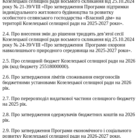
Козелецької селищної ради восьмого скликання від 25.10.2024
року № 21-39/VIII «Про затвердження Програми підтримки
індивідуального житлового будівництва та розвитку
особистого селянського господарства «Власний дім» на
території Козелецької селищної ради на 2025-2027 роки».
2.4. Про внесення змін до рішення тридцять дев’ятої сесії
Козелецької селищної ради восьмого скликання від 25.10.2024
року № 24-39/VIII «Про затвердження Програми охорони
навколишнього природного середовища на 2025-2027 роки».
2.5. Про селищний бюджет Козелецької селищної ради на 2026
рік (код бюджету 25518000000).
2.6. Про затвердження лімітів споживання енергоносіїв
бюджетними установами Козелецької селищної ради на 2026
рік.
2.7. Про перерозподіл видаткової частини селищного бюджету
на 2025 рік.
2.8. Про затвердження одержувачів бюджетних коштів на 2026
рік.
2.9. Про затвердження Програми економічного і соціального
розвитку Козелецької селищної ради на 2026-2027 роки.