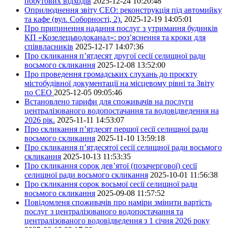
побутових відходів
2025-12-24 10:20:48
Оприлюднення звіту СЕО: реконструкція під автомийку
та кафе (вул. Соборності, 2).
2025-12-19 14:05:01
Про припинення надання послуг з утримання будинків
КП «Козелецьводоканал»: роз’яснення та кроки для
співвласників
2025-12-17 14:07:36
Про скликання п’ятдесят другої сесії селищної ради
восьмого скликання
2025-12-08 13:52:00
Про проведення громадських слухань до проєкту
містобудівної документації на місцевому рівні та Звіту
по СЕО
2025-12-05 09:05:46
Встановлено тарифи для споживачів на послуги
централізованого водопостачання та водовідведення на
2026 рік.
2025-11-11 14:53:07
Про скликання п’ятдесят першої сесії селищної ради
восьмого скликання
2025-11-10 13:59:18
Про скликання п’ятдесятої сесії селищної ради восьмого
скликання
2025-10-13 11:53:35
Про скликання сорок дев’ятої (позачергової) сесії
селищної ради восьмого скликання
2025-10-01 11:56:38
Про скликання сорок восьмої сесії селищної ради
восьмого скликання
2025-09-08 11:57:52
Повідомленя споживачів про наміри змінити вартість
послуг з централізованого водопостачання та
централізованого водовідведення з 1 січня 2026 року