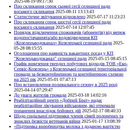
2025-08-19 09:17:30
Про скликання сорок сьомої сесії селищної ради
восьмого скликання
2025-08-11 13:13:43
Статистичне звітування відновлено
2025-07-17 11:23:23
Про скликання сорок шостої сесії селищної ради
восьмого скликання
2025-07-14 12:07:45
Порядок відключення споживачів (абонентів) від мереж
водопостачаннята/або водовідведення КП
«Козелецьводоканал» Козелецької селищної ради
2025-
05-28 08:15:55
Оголошення про наявність вакантних посад у КП
"Козелецьводоканал" селищної ради
2025-05-15 08:45:15
Графік вивезення твердих побутових відходів ТОВ «Еко-
Сервіс-Козелець» з Козелецької селищної територіальної
громади за безконтейнерною та контейнерною схемою
на 2025 рік
2025-05-01 07:47:13
Про встановлення поливального сезону в 2025 році
2025-04-14 07:29:47
До уваги жителів громади
2025-03-18 14:02:16
Реабілітаційний центр «Добрий Брат» надає
реабілітаційне лікування військовим, які отримали
поранення внаслідок бойових дій
2025-02-17 08:40:33
Щодо соціальної підтримки членів сімей полонених та
зниклих безвісти ветеранів війни
2025-01-17 13:08:39
«Підтримка виробництва молока з доданою вартістю