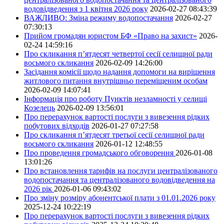
водовідведення з 1 квітня 2026 року
2026-02-27 08:43:39
ВАЖЛИВО: Зміна режиму водопостачання
2026-02-27
07:30:13
Прийом громадян юристом БФ «Право на захист»
2026-
02-24 14:59:16
Про скликання п’ятдесят четвертої сесії селищної ради
восьмого скликання
2026-02-09 14:26:00
Засідання комісії щодо надання допомоги на вирішення
житлового питання внутрішньо переміщеним особам
2026-02-09 14:07:41
Інформація про роботу Пунктів незламності у селищі
Козелець
2026-02-09 13:56:01
Про перерахунок вартості послуги з вивезення рідких
побутових відходів
2026-01-27 07:27:58
Про скликання п’ятдесят третьої сесії селищної ради
восьмого скликання
2026-01-12 12:48:55
Про проведення громадського обговорення
2026-01-08
13:01:26
Про встановлення тарифів на послуги централізованого
водопостачання та централізованого водовідведення на
2026 рік
2026-01-06 09:43:02
Про зміну розміру абонентської плати з 01.01.2026 року
2025-12-24 10:22:19
Про перерахунок вартості послуги з вивезення рідких