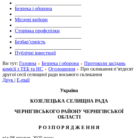
___________________________
Безпека і оборона
___________________________
Місцеві вибори
___________________________
Сторінка профспілки
___________________________
Безбар’єрність
___________________________
Публічні інвестиції
Ви тут:
Головна
Безпека і оборона
Протоколи засідань
комісії з ТЕБ та НС
Оголошення
Про скликання п’ятдесят
другої сесії селищної ради восьмого скликання
Друк
|
E-mail
Україна
КОЗЕЛЕЦЬКА СЕЛИЩНА РАДА
ЧЕРНІГІВСЬКОГО РАЙОНУ ЧЕРНІГІВСЬКОЇ
ОБЛАСТІ
Р О З П О Р Я Д Ж Е Н
Н
Я
від 08 грудня 2025 року