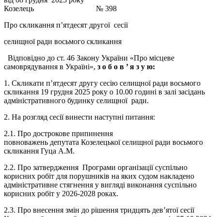
Козелець № 398
Про скликання п’ятдесят другої сесії
селищної ради восьмого скликання
Відповідно до ст. 46 Закону України «Про місцеве
самоврядування в Україні»,
з о б о в ’
я з у ю:
1. Скликати п’ятдесят другу сесію селищної ради восьмого
скликання 19 грудня 2025 року о 10.00 годині в залі засідань
адміністративного будинку селищної ради.
2. На розгляд сесії винести наступні питання:
2.1. Про дострокове припинення
повноважень депутата Козелецької селищної ради восьмого
скликання Гуца А.М.
2.2. Про затвердження Програми організації суспільно
корисних робіт для порушників на яких судом накладено
адміністративне стягнення у вигляді виконання суспільно
корисних робіт у 2026-2028 роках.
2.3. Про внесення змін до рішення тридцять дев’ятої сесії