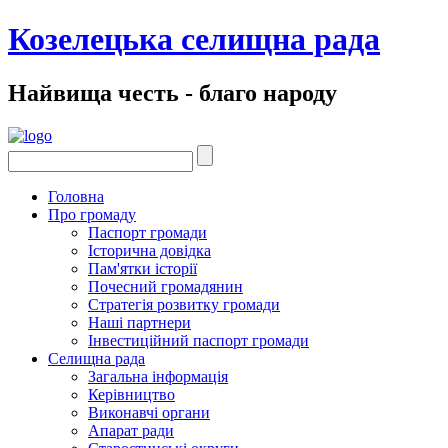
Козелецька селищна рада
Найвища честь - благо народу
Головна
Про громаду
Паспорт громади
Історична довідка
Пам'ятки історії
Почесний громадянин
Стратегія розвитку громади
Наші партнери
Інвестиційний паспорт громади
Селищна рада
Загальна інформація
Керівництво
Виконавчі органи
Апарат ради