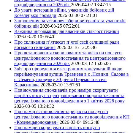
водовідведення на 2026 рік
2026-04-02 13:47:15
До уваги ветеранів війни, учасників бойових дій
Козелецької громади
2026-03-30 07:21:01
Запрошення на установчі збори ветеранів та учасників
бойових дій
2026-03-25 07:22:01
Важлива інформація для власників сільгосптехніки
2026-03-20 10:05:40
Про скликання п’ятдесят п’ятої сесії селищної ради
восьмого скликання
2026-03-16 12:25:36
Про встановлення скоригованих тарифів на послуги
централізованого водопостачання та централізованого
водовідведення на 2026 рік
2026-03-12 15:05:06
Звіт про проведення електронних консультацій щодо
перейменування вулиць Травнева в с .Новики, Садова в
с. Лемеші, провулку 30-річчя Перемоги в селі
Карасинівка
2026-03-10 13:57:51
Повідомлення споживачів про наміри скоригувати
вартість послуг з централізрваного водопостачання та
централізованого водовідведення з 1 квітня 2026 року
2026-03-05 13:24:32
Про намір встановлення тарифів на послуги з
централізованого водопостачання та водовідведення КП
«Козелецьводоканал»
2026-03-04 09:12:48
Про наміри скоригувати вартість послуг з
централізованого водопостачання та централізованого