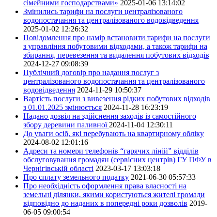
сімейними господарствами»
2025-01-06 13:14:02
Змінились тарифи на послуги централізованого
водопостачання та централізованого водовідведення
2025-01-02 12:26:32
Повідомлення про намір встановити тарифи на послуги
з управління побутовими відходами, а також тарифи на
збирання, перевезення та видалення побутових відходів
2024-12-27 09:08:39
Публічний договір про надання послуг з
централізованого водопостачання та централізованого
водовідведення
2024-11-29 10:50:37
Вартість послуги з вивезення рідких побутових відходів
з 01.01.2025 змінюється
2024-11-28 16:23:19
Надано дозвіл на здійснення заходів із самостійного
збору деревини паливної
2024-11-04 12:30:11
До уваги осіб, які перебувають на квартирному обліку
2024-08-02 12:01:16
Адреси та номери телефонів “гарячих ліній” відділів
обслуговування громадян (сервісних центрів) ГУ ПФУ в
Чернігівській області
2023-03-17 13:03:18
Про сплату земельного податку
2021-06-30 05:57:33
Про необхідність оформлення права власності на
земельні ділянки, якими користуються жителі громади
відповідно до наданих в попередні роки дозволів
2019-
06-05 09:00:54