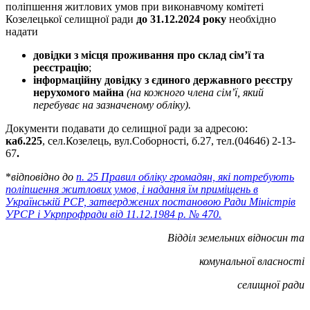
поліпшення житлових умов при виконавчому комітеті
Козелецької селищної ради
до 31.12.2024 року
необхідно
надати
довідки з місця проживання про склад сім’ї та
реєстрацію
;
інформаційну довідку з єдиного державного реєстру
нерухомого майна
(на кожного члена сім’ї, який
перебуває на зазначеному обліку).
Документи подавати до селищної ради за адресою:
каб.225
, сел.Козелець, вул.Соборності, б.27, тел.(04646) 2-13-
67
.
*
відповідно до
п. 25 Правил обліку громадян, які потребують
поліпшення житлових умов, і надання їм приміщень в
Українській РСР, затверджених постановою Ради Міністрів
УРСР і Укрпрофради від 11.12.1984 р. № 470
.
Відділ земельних відносин та
комунальної
власності
селищної ради