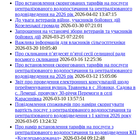
Про встановлення скоригованих тарифів на послуги
централізованого водопостачання та централізованого
водовідведення на 2026 рік
2026-04-02 13:47:15
До уваги ветеранів війни, учасників бойових дій
Козелецької громади
2026-03-30 07:21:01
Запрошення на установчі збори ветеранів та учасників
бойових дій
2026-03-25 07:22:01
Важлива інформація для власників сільгосптехніки
2026-03-20 10:05:40
Про скликання п’ятдесят п’ятої сесії селищної ради
восьмого скликання
2026-03-16 12:25:36
Про встановлення скоригованих тарифів на послуги
централізованого водопостачання та централізованого
водовідведення на 2026 рік
2026-03-12 15:05:06
Звіт про проведення електронних консультацій щодо
перейменування вулиць Травнева в с .Новики, Садова в
с. Лемеші, провулку 30-річчя Перемоги в селі
Карасинівка
2026-03-10 13:57:51
Повідомлення споживачів про наміри скоригувати
вартість послуг з централізрваного водопостачання та
централізованого водовідведення з 1 квітня 2026 року
2026-03-05 13:24:32
Про намір встановлення тарифів на послуги з
централізованого водопостачання та водовідведення КП
«Козелецьводоканал»
2026-03-04 09:12:48