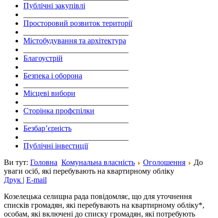
Публічні закупівлі
___________________________
Просторовий розвиток території
___________________________
Містобудування та архітектура
___________________________
Благоустрій
___________________________
Безпека і оборона
___________________________
Місцеві вибори
___________________________
Сторінка профспілки
___________________________
Безбар’єрність
___________________________
Публічні інвестиції
Ви тут:
Головна
Комунальна власність
Оголошення
До
уваги осіб, які перебувають на квартирному обліку
Друк
|
E-mail
Козелецька селищна рада повідомляє, що для уточнення
списків громадян, які перебувають на квартирному обліку*,
особам, які включені до списку громадян, які потребують