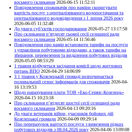
восьмого скликання
2026-06-15 11:52:11
Повідомлення споживачів про наміри скоригувати
вартість послуг з централізрваного водопостачання та
централізованого водовідведення з 1 липня 2026 року
2026-06-05 11:32:48
До уваги суб’єктів господарювання
2026-05-27 13:17:58
Про скликання п’ятдесят сьомої сесії селищної ради
восьмого скликання
2026-05-14 11:56:46
Повідомлення про намір встановити тарифи на послуги
з управління побутовими відходами, а також тарифи на
збирання, перевезення та видалення побутових відходів
2026-05-05 08:53:29
1 травня відбудеться засідання комісії щодо житлових
питань ВПО
2026-04-29 14:06:09
З 1 травня у Козелецькій громаді розпочинається
поливальний сезон: інформація для споживачів
2026-04-
16 13:19:53
Щодо нарахування плати ТОВ «Еко-Сервіс-Козелець»
2026-04-15 10:23:18
Про скликання п’ятдесят шостої сесії селищної ради
восьмого скликання
2026-04-13 09:20:16
До уваги ветеранів війни, учасників бойових дій
Козелецької громади
2026-04-09 09:29:14
Про перерахунок вартості послуги з вивезення рідких
побутових відходів з 08.04.2026 року
2026-04-06 13:09:08