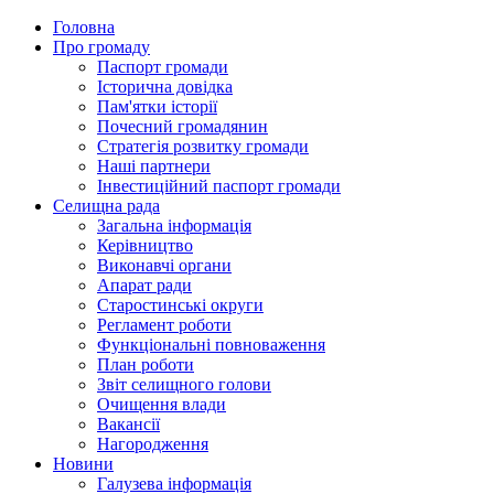
Головна
Про громаду
Паспорт громади
Історична довідка
Пам'ятки історії
Почесний громадянин
Стратегія розвитку громади
Наші партнери
Інвестиційний паспорт громади
Селищна рада
Загальна інформація
Керівництво
Виконавчі органи
Апарат ради
Старостинські округи
Регламент роботи
Функціональні повноваження
План роботи
Звіт селищного голови
Очищення влади
Вакансії
Нагородження
Новини
Галузева інформація