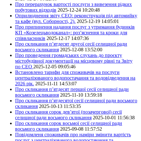
Про перерахунок вартості послуги з вивезення рідких
побутових відходів
2025-12-24 10:20:48
Оприлюднення звіту СЕО: реконструкція під автомийку
та кафе (вул. Соборності, 2).
2025-12-19 14:05:01
Про припинення надання послуг з утримання будинків
КП «Козелецьводоканал»: роз’яснення та кроки для
співвласників
2025-12-17 14:07:36
Про скликання п’ятдесят другої сесії селищної ради
восьмого скликання
2025-12-08 13:52:00
Про проведення громадських слухань до проєкту
містобудівної документації на місцевому рівні та Звіту
по СЕО
2025-12-05 09:05:46
Встановлено тарифи для споживачів на послуги
централізованого водопостачання та водовідведення на
2026 рік.
2025-11-11 14:53:07
Про скликання п’ятдесят першої сесії селищної ради
восьмого скликання
2025-11-10 13:59:18
Про скликання п’ятдесятої сесії селищної ради восьмого
скликання
2025-10-13 11:53:35
Про скликання сорок дев’ятої (позачергової) сесії
селищної ради восьмого скликання
2025-10-01 11:56:38
Про скликання сорок восьмої сесії селищної ради
восьмого скликання
2025-09-08 11:57:52
Повідомленя споживачів про наміри змінити вартість
послуг з централізованого водопостачання та