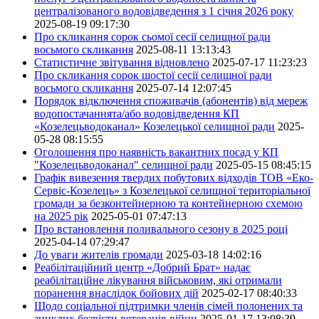
централізованого водовідведення з 1 січня 2026 року
2025-08-19 09:17:30
Про скликання сорок сьомої сесії селищної ради
восьмого скликання
2025-08-11 13:13:43
Статистичне звітування відновлено
2025-07-17 11:23:23
Про скликання сорок шостої сесії селищної ради
восьмого скликання
2025-07-14 12:07:45
Порядок відключення споживачів (абонентів) від мереж
водопостачаннята/або водовідведення КП
«Козелецьводоканал» Козелецької селищної ради
2025-
05-28 08:15:55
Оголошення про наявність вакантних посад у КП
"Козелецьводоканал" селищної ради
2025-05-15 08:45:15
Графік вивезення твердих побутових відходів ТОВ «Еко-
Сервіс-Козелець» з Козелецької селищної територіальної
громади за безконтейнерною та контейнерною схемою
на 2025 рік
2025-05-01 07:47:13
Про встановлення поливального сезону в 2025 році
2025-04-14 07:29:47
До уваги жителів громади
2025-03-18 14:02:16
Реабілітаційний центр «Добрий Брат» надає
реабілітаційне лікування військовим, які отримали
поранення внаслідок бойових дій
2025-02-17 08:40:33
Щодо соціальної підтримки членів сімей полонених та
зниклих безвісти ветеранів війни
2025-01-17 13:08:39