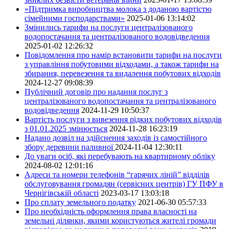
«Підтримка виробництва молока з доданою вартістю
сімейними господарствами»
2025-01-06 13:14:02
Змінились тарифи на послуги централізованого
водопостачання та централізованого водовідведення
2025-01-02 12:26:32
Повідомлення про намір встановити тарифи на послуги
з управління побутовими відходами, а також тарифи на
збирання, перевезення та видалення побутових відходів
2024-12-27 09:08:39
Публічний договір про надання послуг з
централізованого водопостачання та централізованого
водовідведення
2024-11-29 10:50:37
Вартість послуги з вивезення рідких побутових відходів
з 01.01.2025 змінюється
2024-11-28 16:23:19
Надано дозвіл на здійснення заходів із самостійного
збору деревини паливної
2024-11-04 12:30:11
До уваги осіб, які перебувають на квартирному обліку
2024-08-02 12:01:16
Адреси та номери телефонів “гарячих ліній” відділів
обслуговування громадян (сервісних центрів) ГУ ПФУ в
Чернігівській області
2023-03-17 13:03:18
Про сплату земельного податку
2021-06-30 05:57:33
Про необхідність оформлення права власності на
земельні ділянки, якими користуються жителі громади