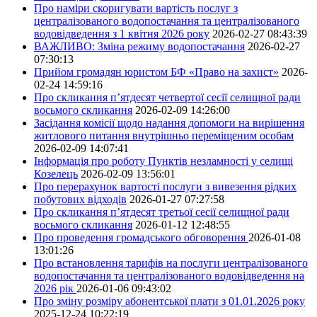
Про наміри скоригувати вартість послуг з
централізованого водопостачання та централізованого
водовідведення з 1 квітня 2026 року
2026-02-27 08:43:39
ВАЖЛИВО: Зміна режиму водопостачання
2026-02-27
07:30:13
Прийом громадян юристом БФ «Право на захист»
2026-
02-24 14:59:16
Про скликання п’ятдесят четвертої сесії селищної ради
восьмого скликання
2026-02-09 14:26:00
Засідання комісії щодо надання допомоги на вирішення
житлового питання внутрішньо переміщеним особам
2026-02-09 14:07:41
Інформація про роботу Пунктів незламності у селищі
Козелець
2026-02-09 13:56:01
Про перерахунок вартості послуги з вивезення рідких
побутових відходів
2026-01-27 07:27:58
Про скликання п’ятдесят третьої сесії селищної ради
восьмого скликання
2026-01-12 12:48:55
Про проведення громадського обговорення
2026-01-08
13:01:26
Про встановлення тарифів на послуги централізованого
водопостачання та централізованого водовідведення на
2026 рік
2026-01-06 09:43:02
Про зміну розміру абонентської плати з 01.01.2026 року
2025-12-24 10:22:19