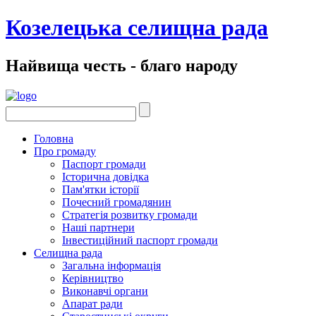
Козелецька селищна рада
Найвища честь - благо народу
Головна
Про громаду
Паспорт громади
Історична довідка
Пам'ятки історії
Почесний громадянин
Стратегія розвитку громади
Наші партнери
Інвестиційний паспорт громади
Селищна рада
Загальна інформація
Керівництво
Виконавчі органи
Апарат ради