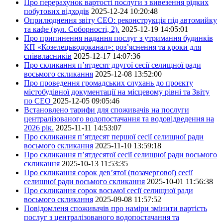
Про перерахунок вартості послуги з вивезення рідких
побутових відходів
2025-12-24 10:20:48
Оприлюднення звіту СЕО: реконструкція під автомийку
та кафе (вул. Соборності, 2).
2025-12-19 14:05:01
Про припинення надання послуг з утримання будинків
КП «Козелецьводоканал»: роз’яснення та кроки для
співвласників
2025-12-17 14:07:36
Про скликання п’ятдесят другої сесії селищної ради
восьмого скликання
2025-12-08 13:52:00
Про проведення громадських слухань до проєкту
містобудівної документації на місцевому рівні та Звіту
по СЕО
2025-12-05 09:05:46
Встановлено тарифи для споживачів на послуги
централізованого водопостачання та водовідведення на
2026 рік.
2025-11-11 14:53:07
Про скликання п’ятдесят першої сесії селищної ради
восьмого скликання
2025-11-10 13:59:18
Про скликання п’ятдесятої сесії селищної ради восьмого
скликання
2025-10-13 11:53:35
Про скликання сорок дев’ятої (позачергової) сесії
селищної ради восьмого скликання
2025-10-01 11:56:38
Про скликання сорок восьмої сесії селищної ради
восьмого скликання
2025-09-08 11:57:52
Повідомленя споживачів про наміри змінити вартість
послуг з централізованого водопостачання та