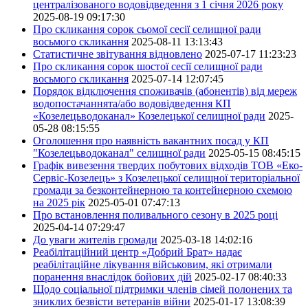
централізованого водовідведення з 1 січня 2026 року
2025-08-19 09:17:30
Про скликання сорок сьомої сесії селищної ради
восьмого скликання
2025-08-11 13:13:43
Статистичне звітування відновлено
2025-07-17 11:23:23
Про скликання сорок шостої сесії селищної ради
восьмого скликання
2025-07-14 12:07:45
Порядок відключення споживачів (абонентів) від мереж
водопостачаннята/або водовідведення КП
«Козелецьводоканал» Козелецької селищної ради
2025-
05-28 08:15:55
Оголошення про наявність вакантних посад у КП
"Козелецьводоканал" селищної ради
2025-05-15 08:45:15
Графік вивезення твердих побутових відходів ТОВ «Еко-
Сервіс-Козелець» з Козелецької селищної територіальної
громади за безконтейнерною та контейнерною схемою
на 2025 рік
2025-05-01 07:47:13
Про встановлення поливального сезону в 2025 році
2025-04-14 07:29:47
До уваги жителів громади
2025-03-18 14:02:16
Реабілітаційний центр «Добрий Брат» надає
реабілітаційне лікування військовим, які отримали
поранення внаслідок бойових дій
2025-02-17 08:40:33
Щодо соціальної підтримки членів сімей полонених та
зниклих безвісти ветеранів війни
2025-01-17 13:08:39