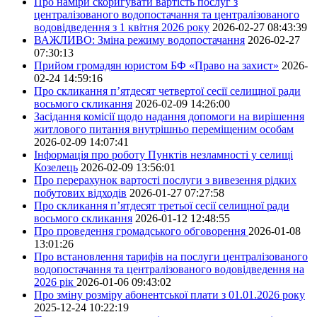
Про наміри скоригувати вартість послуг з
централізованого водопостачання та централізованого
водовідведення з 1 квітня 2026 року
2026-02-27 08:43:39
ВАЖЛИВО: Зміна режиму водопостачання
2026-02-27
07:30:13
Прийом громадян юристом БФ «Право на захист»
2026-
02-24 14:59:16
Про скликання п’ятдесят четвертої сесії селищної ради
восьмого скликання
2026-02-09 14:26:00
Засідання комісії щодо надання допомоги на вирішення
житлового питання внутрішньо переміщеним особам
2026-02-09 14:07:41
Інформація про роботу Пунктів незламності у селищі
Козелець
2026-02-09 13:56:01
Про перерахунок вартості послуги з вивезення рідких
побутових відходів
2026-01-27 07:27:58
Про скликання п’ятдесят третьої сесії селищної ради
восьмого скликання
2026-01-12 12:48:55
Про проведення громадського обговорення
2026-01-08
13:01:26
Про встановлення тарифів на послуги централізованого
водопостачання та централізованого водовідведення на
2026 рік
2026-01-06 09:43:02
Про зміну розміру абонентської плати з 01.01.2026 року
2025-12-24 10:22:19