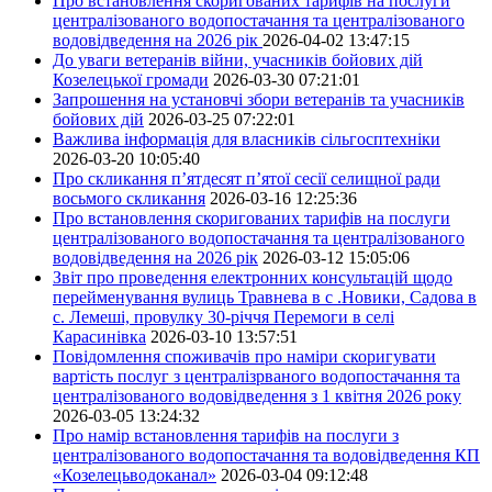
Про встановлення скоригованих тарифів на послуги
централізованого водопостачання та централізованого
водовідведення на 2026 рік
2026-04-02 13:47:15
До уваги ветеранів війни, учасників бойових дій
Козелецької громади
2026-03-30 07:21:01
Запрошення на установчі збори ветеранів та учасників
бойових дій
2026-03-25 07:22:01
Важлива інформація для власників сільгосптехніки
2026-03-20 10:05:40
Про скликання п’ятдесят п’ятої сесії селищної ради
восьмого скликання
2026-03-16 12:25:36
Про встановлення скоригованих тарифів на послуги
централізованого водопостачання та централізованого
водовідведення на 2026 рік
2026-03-12 15:05:06
Звіт про проведення електронних консультацій щодо
перейменування вулиць Травнева в с .Новики, Садова в
с. Лемеші, провулку 30-річчя Перемоги в селі
Карасинівка
2026-03-10 13:57:51
Повідомлення споживачів про наміри скоригувати
вартість послуг з централізрваного водопостачання та
централізованого водовідведення з 1 квітня 2026 року
2026-03-05 13:24:32
Про намір встановлення тарифів на послуги з
централізованого водопостачання та водовідведення КП
«Козелецьводоканал»
2026-03-04 09:12:48