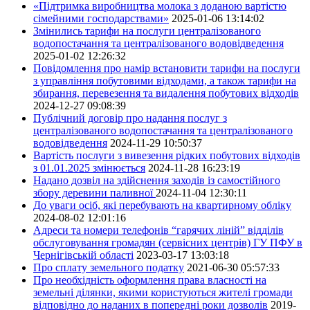
«Підтримка виробництва молока з доданою вартістю
сімейними господарствами»
2025-01-06 13:14:02
Змінились тарифи на послуги централізованого
водопостачання та централізованого водовідведення
2025-01-02 12:26:32
Повідомлення про намір встановити тарифи на послуги
з управління побутовими відходами, а також тарифи на
збирання, перевезення та видалення побутових відходів
2024-12-27 09:08:39
Публічний договір про надання послуг з
централізованого водопостачання та централізованого
водовідведення
2024-11-29 10:50:37
Вартість послуги з вивезення рідких побутових відходів
з 01.01.2025 змінюється
2024-11-28 16:23:19
Надано дозвіл на здійснення заходів із самостійного
збору деревини паливної
2024-11-04 12:30:11
До уваги осіб, які перебувають на квартирному обліку
2024-08-02 12:01:16
Адреси та номери телефонів “гарячих ліній” відділів
обслуговування громадян (сервісних центрів) ГУ ПФУ в
Чернігівській області
2023-03-17 13:03:18
Про сплату земельного податку
2021-06-30 05:57:33
Про необхідність оформлення права власності на
земельні ділянки, якими користуються жителі громади
відповідно до наданих в попередні роки дозволів
2019-