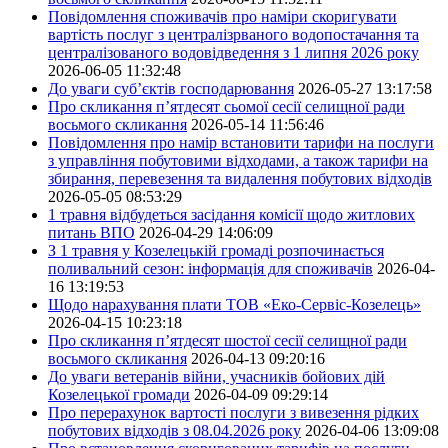
Повідомлення споживачів про наміри скоригувати
вартість послуг з централізрваного водопостачання та
централізованого водовідведення з 1 липня 2026 року
2026-06-05 11:32:48
До уваги суб’єктів господарювання
2026-05-27 13:17:58
Про скликання п’ятдесят сьомої сесії селищної ради
восьмого скликання
2026-05-14 11:56:46
Повідомлення про намір встановити тарифи на послуги
з управління побутовими відходами, а також тарифи на
збирання, перевезення та видалення побутових відходів
2026-05-05 08:53:29
1 травня відбудеться засідання комісії щодо житлових
питань ВПО
2026-04-29 14:06:09
З 1 травня у Козелецькій громаді розпочинається
поливальний сезон: інформація для споживачів
2026-04-
16 13:19:53
Щодо нарахування плати ТОВ «Еко-Сервіс-Козелець»
2026-04-15 10:23:18
Про скликання п’ятдесят шостої сесії селищної ради
восьмого скликання
2026-04-13 09:20:16
До уваги ветеранів війни, учасників бойових дій
Козелецької громади
2026-04-09 09:29:14
Про перерахунок вартості послуги з вивезення рідких
побутових відходів з 08.04.2026 року
2026-04-06 13:09:08