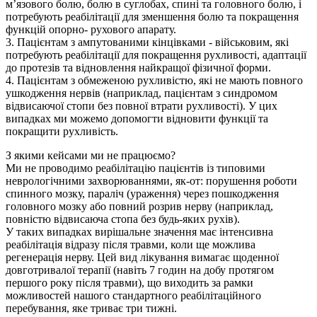
м’язового болю, болю в суглобах, спині та головного болю, і
потребують реабілітації для зменшення болю та покращення
функцій опорно- рухового апарату.
3. Пацієнтам з ампутованими кінцівками - військовим, які
потребують реабілітації для покращення рухливості, адаптації
до протезів та відновлення найкращої фізичної форми.
4. Пацієнтам з обмеженою рухливістю, які не мають повного
ушкодження нервів (наприклад, пацієнтам з синдромом
відвисаючої стопи без повної втрати рухливості). У цих
випадках ми можемо допомогти відновити функції та
покращити рухливість.
З якими кейсами ми не працюємо?
Ми не проводимо реабілітацію пацієнтів із типовими
неврологічними захворюваннями, як-от: порушення роботи
спинного мозку, параліч (ураження) через пошкодження
головного мозку або повний розрив нерву (наприклад,
повністю відвисаюча стопа без будь-яких рухів).
У таких випадках вирішальне значення має інтенсивна
реабілітація відразу після травми, коли ще можлива
регенерація нерву. Цей вид лікування вимагає щоденної
довготривалої терапії (навіть 7 годин на добу протягом
першого року після травми), що виходить за рамки
можливостей нашого стандартного реабілітаційного
перебування, яке триває три тижні.