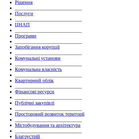
Рішення
___________________________
Послуги
___________________________
ЦНАП
___________________________
Програми
___________________________
Запобігання корупції
___________________________
Комунальні установи
___________________________
Комунальна власність
___________________________
Квартирний облік
___________________________
Фінансові ресурси
___________________________
Публічні закупівлі
___________________________
Просторовий розвиток території
___________________________
Містобудування та архітектура
___________________________
Благоустрій