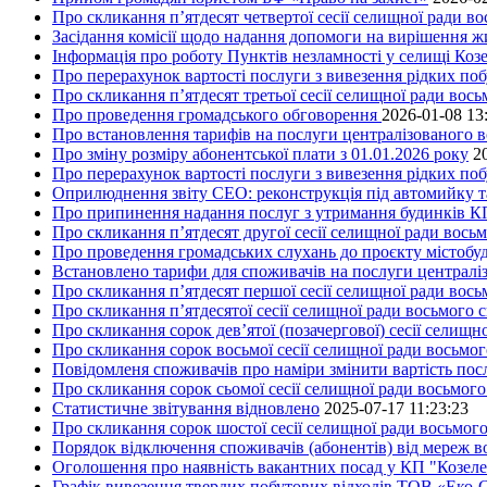
Про скликання п’ятдесят четвертої сесії селищної ради в
Засідання комісії щодо надання допомоги на вирішення 
Інформація про роботу Пунктів незламності у селищі Коз
Про перерахунок вартості послуги з вивезення рідких поб
Про скликання п’ятдесят третьої сесії селищної ради вос
Про проведення громадського обговорення
2026-01-08 13
Про встановлення тарифів на послуги централізованого в
Про зміну розміру абонентської плати з 01.01.2026 року
2
Про перерахунок вартості послуги з вивезення рідких поб
Оприлюднення звіту СЕО: реконструкція під автомийку та 
Про припинення надання послуг з утримання будинків КП
Про скликання п’ятдесят другої сесії селищної ради вось
Про проведення громадських слухань до проєкту містобуд
Встановлено тарифи для споживачів на послуги централіз
Про скликання п’ятдесят першої сесії селищної ради вос
Про скликання п’ятдесятої сесії селищної ради восьмого 
Про скликання сорок дев’ятої (позачергової) сесії селищ
Про скликання сорок восьмої сесії селищної ради восьмо
Повідомленя споживачів про наміри змінити вартість посл
Про скликання сорок сьомої сесії селищної ради восьмог
Статистичне звітування відновлено
2025-07-17 11:23:23
Про скликання сорок шостої сесії селищної ради восьмог
Порядок відключення споживачів (абонентів) від мереж 
Оголошення про наявність вакантних посад у КП "Козел
Графік вивезення твердих побутових відходів ТОВ «Еко-С