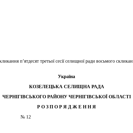
кликання п’ятдесят третьої сесії селищної ради восьмого склика
Україна
КОЗЕЛЕЦЬКА СЕЛИЩНА РАДА
ЧЕРНІГІВСЬКОГО РАЙОНУ ЧЕРНІГІВСЬКОЇ ОБЛАСТІ
Р О З П О Р Я Д Ж Е Н
Н
Я
ць № 12