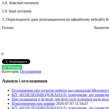
2.8. Земельні питання.
2.9. Інші питання.
3. Оприлюднити дане розпорядження на офіційному вебсайті Ко
Голова Валентин БРИГ
0
Whatsapp
Категорія:
Оголошення
Анонси і оголошення
Оголошення про початок роботи над проєктом Місцевого 
КП «КОЗЕЛЕЦЬВОДОКАНАЛ» повідомляє, що проведено пер
Про скликання п’ятдесят дев’ятої сесії селищної ради во
Повідомлення про наміри
2026-07-07 11:34:47
КП «КОЗЕЛЕЦЬВОДОКАНАЛ» повідомляє, що проведено пер