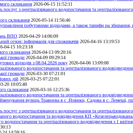
ьмого скликання
2026-06-15 11:52:11
ь послуг з централізрваного водопостачання та централізованого
мого скликання
2026-05-14 11:56:46
управління побутовими відходами, а також тарифи на збирання, 
тань ВПО
2026-04-29 14:06:09
ьний сезон: інформація для споживачів
2026-04-16 13:19:53
6-04-15 10:23:18
ьмого скликання
2026-04-13 09:20:16
ької громади
2026-04-09 09:29:14
тових відходів з 08.04.2026 року
2026-04-06 13:09:08
алізованого водопостачання та централізованого водовідведення
ької громади
2026-03-30 07:21:01
йових дій
2026-03-25 07:22:01
3-20 10:05:40
мого скликання
2026-03-16 12:25:36
алізованого водопостачання та централізованого водовідведення
йменування вулиць Травнева в с .Новики, Садова в с. Лемеші, пр
 послуг з централізрваного водопостачання та централізованого 
ованого водопостачання та водовідведення КП «Козелецьводокана
го водопостачання та централізованого водовідведення з 1 квітня
:30:13
-24 14:59:16