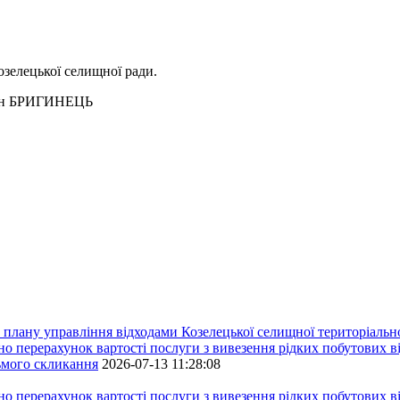
зелецької селищної ради.
ИНЕЦЬ
плану управління відходами Козелецької селищної територіальн
ерахунок вартості послуги з вивезення рідких побутових ві
сьмого скликання
2026-07-13 11:28:08
ерахунок вартості послуги з вивезення рідких побутових ві