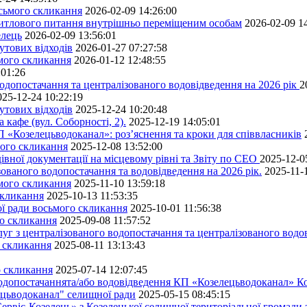
осьмого скликання
2026-02-09 14:26:00
житлового питання внутрішньо переміщеним особам
2026-02-09 1
елець
2026-02-09 13:56:01
утових відходів
2026-01-27 07:27:58
ьмого скликання
2026-01-12 12:48:55
:01:26
одопостачання та централізованого водовідведення на 2026 рік
2
025-12-24 10:22:19
утових відходів
2025-12-24 10:20:48
кафе (вул. Соборності, 2).
2025-12-19 14:05:01
 «Козелецьводоканал»: роз’яснення та кроки для співвласників
мого скликання
2025-12-08 13:52:00
івної документації на місцевому рівні та Звіту по СЕО
2025-12-0
ованого водопостачання та водовідведення на 2026 рік.
2025-11-
ьмого скликання
2025-11-10 13:59:18
скликання
2025-10-13 11:53:35
ної ради восьмого скликання
2025-10-01 11:56:38
го скликання
2025-09-08 11:57:52
уг з централізованого водопостачання та централізованого водов
о скликання
2025-08-11 13:13:43
о скликання
2025-07-14 12:07:45
водопостачаннята/або водовідведення КП «Козелецьводоканал» Ко
ецьводоканал" селищної ради
2025-05-15 08:45:15
ервіс-Козелець» з Козелецької селищної територіальної громади