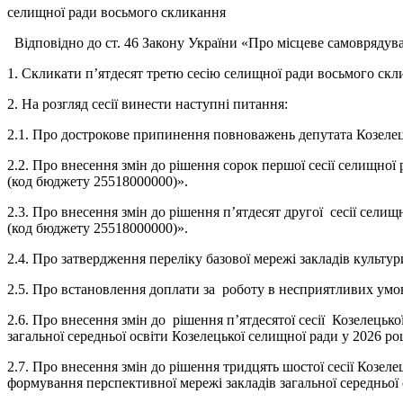
селищної ради восьмого скликання
Відповідно до ст. 46 Закону України «Про місцеве самоврядува
1. Скликати п’ятдесят третю сесію селищної ради восьмого скли
2. На розгляд сесії винести наступні питання:
2.1. Про дострокове припинення повноважень депутата Козелец
2.2. Про внесення змін до рішення сорок першої сесії селищно
(код бюджету 25518000000)».
2.3. Про внесення змін до рішення п’ятдесят другої сесії сели
(код бюджету 25518000000)».
2.4. Про затвердження переліку базової мережі закладів культур
2.5. Про встановлення доплати за роботу в несприятливих умов
2.6. Про внесення змін до рішення п’ятдесятої сесії Козелецьк
загальної середньої освіти Козелецької селищної ради у 2026 ро
2.7. Про внесення змін до рішення тридцять шостої сесії Козел
формування перспективної мережі закладів загальної середньої