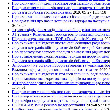
Про скликання п’ятдесят восьмої сесії селищної ради вос
Повідомлення споживачів про наміри скоригувати вартіст
До уваги суб’єктів господарювання
2026-05-27 13:17:58
Про скликання п’ятдесят сьомої сесії селищної ради вось
Повідомлення про намір встановити тарифи на послуги з 
08:53:29
1 травня відбудеться засідання комісії щодо житлових пи
З 1 травня у Козелецькій громаді розпочинається поливал
Щодо нарахування плати ТОВ «Еко-Сервіс-Козелець»
202
Про скликання п’ятдесят шостої сесії селищної ради вос
До уваги ветеранів війни, учасників бойових дій Козелец
Про перерахунок вартості послуги з вивезення рідких побу
Про встановлення скоригованих тарифів на послуги центр
До уваги ветеранів війни, учасників бойових дій Козелец
Запрошення на установчі збори ветеранів та учасників бо
Важлива інформація для власників сільгосптехніки
2026-0
Про скликання п’ятдесят п’ятої сесії селищної ради вось
Про встановлення скоригованих тарифів на послуги центр
Звіт про проведення електронних консультацій щодо пере
13:57:51
Повідомлення споживачів про наміри скоригувати вартість
Про намір встановлення тарифів на послуги з централіз
Про наміри скоригувати вартість послуг з централізовано
ВАЖЛИВО: Зміна режиму водопостачання
2026-02-27 07
Прийом громадян юристом БФ «Право на захист»
2026-02