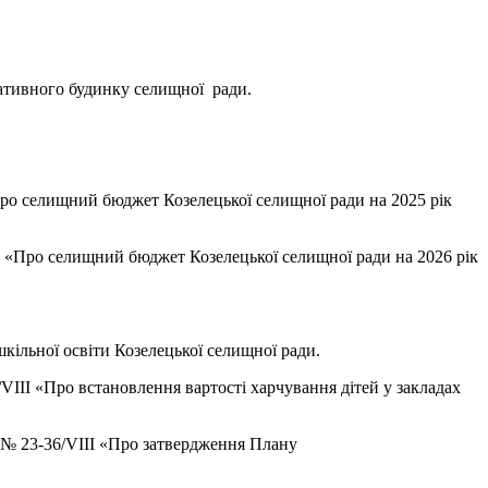
тративного будинку селищної ради.
«Про селищний бюджет Козелецької селищної ради на 2025 рік
II «Про селищний бюджет Козелецької селищної ради на 2026 рік
кільної освіти Козелецької селищної ради.
/VIII «Про встановлення вартості харчування дітей у закладах
у № 23-36/VIII «Про затвердження Плану