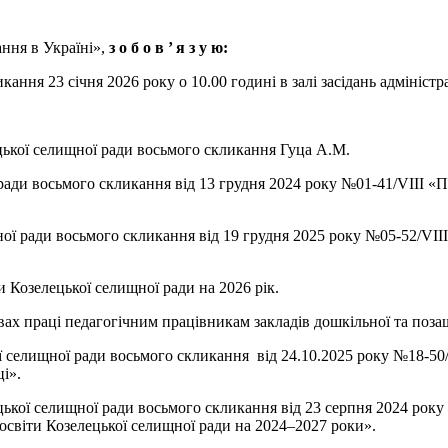
ння в Україні»,
з о б о в ’
я з у ю:
кання 23 січня 2026 року о 10.00 годині в залі засідань адмініс
ької селищної ради восьмого скликання Гуца А.М.
ї ради восьмого скликання від 13 грудня 2024 року №01-41/VIII 
щної ради восьмого скликання від 19 грудня 2025 року №05-52/VI
и Козелецької селищної ради на 2026 рік.
ах праці педагогічним працівникам закладів дошкільної та позаш
ої селищної ради восьмого скликання від 24.10.2025 року №18-50
ці».
ецької селищної ради восьмого скликання від 23 серпня 2024 рок
 освіти Козелецької селищної ради на 2024–2027 роки».