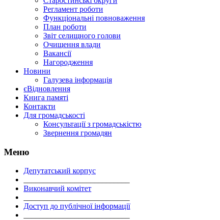
Старостинські округи
Регламент роботи
Функціональні повноваження
План роботи
Звіт селищного голови
Очищення влади
Вакансії
Нагородження
Новини
Галузева інформація
єВідновлення
Книга памяті
Контакти
Для громадськості
Консультації з громадськістю
Звернення громадян
Меню
Депутатський корпус
___________________________
Виконавчий комітет
___________________________
Доступ до публічної інформації
___________________________