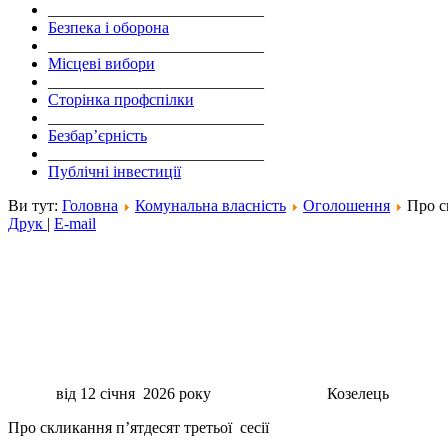
___________________________
Безпека і оборона
___________________________
Місцеві вибори
___________________________
Сторінка профспілки
___________________________
Безбар’єрність
___________________________
Публічні інвестиції
Ви тут:
Головна
Комунальна власність
Оголошення
Про с
Друк
|
E-mail
від 12 січня 2026 року Козеле
Про скликання п’ятдесят третьої сесії