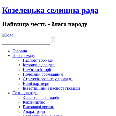
Козелецька селищна рада
Найвища честь - благо народу
Головна
Про громаду
Паспорт громади
Історична довідка
Пам'ятки історії
Почесний громадянин
Стратегія розвитку громади
Наші партнери
Інвестиційний паспорт громади
Селищна рада
Загальна інформація
Керівництво
Виконавчі органи
Апарат ради