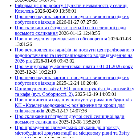
Інформація про роботу Пунктів незламності у селищі
Козелець
2026-02-09 13:56:01
Про перерахунок вартості послуги з вивезення рідких
побутових відходів
2026-01-27 07:27:58
Про скликання п’ятдесят третьої сесії селищної ради
восьмого скликання
2026-01-12 12:48:55
Про проведення громадського обговорення
2026-01-08
13:01:26
Про встановлення тарифів на послуги централізованого
водопостачання та централізованого водовідведення на
2026 рік
2026-01-06 09:43:02
Про зміну розміру абонентської плати з 01.01.2026 року
2025-12-24 10:22:19
Про перерахунок вартості послуги з вивезення рідких
побутових відходів
2025-12-24 10:20:48
Оприлюднення звіту СЕО: реконструкція під автомийку
та кафе (вул. Соборності, 2).
2025-12-19 14:05:01
Про припинення надання послуг з утримання будинків
КП «Козелецьводоканал»: роз’яснення та кроки для
співвласників
2025-12-17 14:07:36
Про скликання п’ятдесят другої сесії селищної ради
восьмого скликання
2025-12-08 13:52:00
Про проведення громадських слухань до проєкту
містобудівної документації на місцевому рівні та Звіту