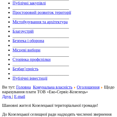
Публічні закупівлі
___________________________
Просторовий розвиток території
___________________________
Містобудування та архітектура
___________________________
Благоустрій
___________________________
Безпека і оборона
___________________________
Місцеві вибори
___________________________
Сторінка профспілки
___________________________
Безбар’єрність
___________________________
Публічні інвестиції
Ви тут:
Головна
Комунальна власність
Оголошення
Щодо
нарахування плати ТОВ «Еко-Сервіс-Козелець»
Друк
|
E-mail
Шановні жителі Козелецької територіальної громади!
До Козелецької селищної ради надходять численні звернення