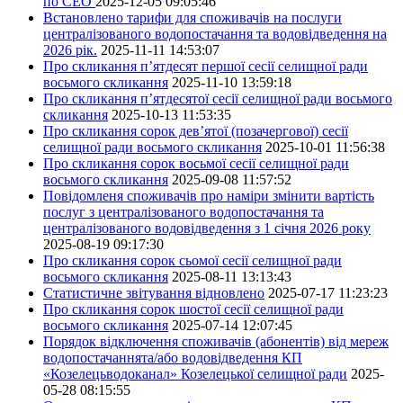
по СЕО
2025-12-05 09:05:46
Встановлено тарифи для споживачів на послуги
централізованого водопостачання та водовідведення на
2026 рік.
2025-11-11 14:53:07
Про скликання п’ятдесят першої сесії селищної ради
восьмого скликання
2025-11-10 13:59:18
Про скликання п’ятдесятої сесії селищної ради восьмого
скликання
2025-10-13 11:53:35
Про скликання сорок дев’ятої (позачергової) сесії
селищної ради восьмого скликання
2025-10-01 11:56:38
Про скликання сорок восьмої сесії селищної ради
восьмого скликання
2025-09-08 11:57:52
Повідомленя споживачів про наміри змінити вартість
послуг з централізованого водопостачання та
централізованого водовідведення з 1 січня 2026 року
2025-08-19 09:17:30
Про скликання сорок сьомої сесії селищної ради
восьмого скликання
2025-08-11 13:13:43
Статистичне звітування відновлено
2025-07-17 11:23:23
Про скликання сорок шостої сесії селищної ради
восьмого скликання
2025-07-14 12:07:45
Порядок відключення споживачів (абонентів) від мереж
водопостачаннята/або водовідведення КП
«Козелецьводоканал» Козелецької селищної ради
2025-
05-28 08:15:55