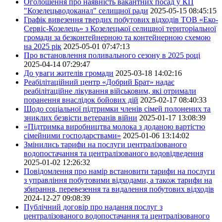
Оголошення про наявність вакантних посад у КП
"Козелецьводоканал" селищної ради
2025-05-15 08:45:15
Графік вивезення твердих побутових відходів ТОВ «Еко-
Сервіс-Козелець» з Козелецької селищної територіальної
громади за безконтейнерною та контейнерною схемою
на 2025 рік
2025-05-01 07:47:13
Про встановлення поливального сезону в 2025 році
2025-04-14 07:29:47
До уваги жителів громади
2025-03-18 14:02:16
Реабілітаційний центр «Добрий Брат» надає
реабілітаційне лікування військовим, які отримали
поранення внаслідок бойових дій
2025-02-17 08:40:33
Щодо соціальної підтримки членів сімей полонених та
зниклих безвісти ветеранів війни
2025-01-17 13:08:39
«Підтримка виробництва молока з доданою вартістю
сімейними господарствами»
2025-01-06 13:14:02
Змінились тарифи на послуги централізованого
водопостачання та централізованого водовідведення
2025-01-02 12:26:32
Повідомлення про намір встановити тарифи на послуги
з управління побутовими відходами, а також тарифи на
збирання, перевезення та видалення побутових відходів
2024-12-27 09:08:39
Публічний договір про надання послуг з
централізованого водопостачання та централізованого