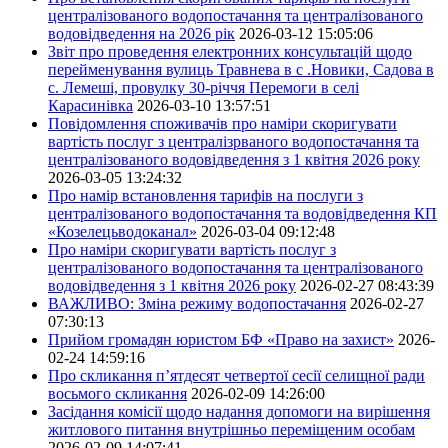
централізованого водопостачання та централізованого
водовідведення на 2026 рік
2026-03-12 15:05:06
Звіт про проведення електронних консультацій щодо
перейменування вулиць Травнева в с .Новики, Садова в
с. Лемеші, провулку 30-річчя Перемоги в селі
Карасинівка
2026-03-10 13:57:51
Повідомлення споживачів про наміри скоригувати
вартість послуг з централізрваного водопостачання та
централізованого водовідведення з 1 квітня 2026 року
2026-03-05 13:24:32
Про намір встановлення тарифів на послуги з
централізованого водопостачання та водовідведення КП
«Козелецьводоканал»
2026-03-04 09:12:48
Про наміри скоригувати вартість послуг з
централізованого водопостачання та централізованого
водовідведення з 1 квітня 2026 року
2026-02-27 08:43:39
ВАЖЛИВО: Зміна режиму водопостачання
2026-02-27
07:30:13
Прийом громадян юристом БФ «Право на захист»
2026-
02-24 14:59:16
Про скликання п’ятдесят четвертої сесії селищної ради
восьмого скликання
2026-02-09 14:26:00
Засідання комісії щодо надання допомоги на вирішення
житлового питання внутрішньо переміщеним особам
2026-02-09 14:07:41