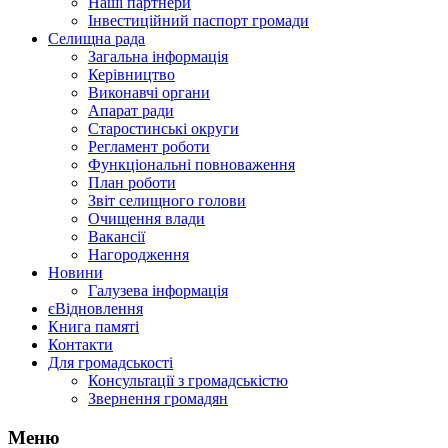
Наші партнери
Інвестиційний паспорт громади
Селищна рада
Загальна інформація
Керівництво
Виконавчі органи
Апарат ради
Старостинські округи
Регламент роботи
Функціональні повноваження
План роботи
Звіт селищного голови
Очищення влади
Вакансії
Нагородження
Новини
Галузева інформація
єВідновлення
Книга памяті
Контакти
Для громадськості
Консультації з громадськістю
Звернення громадян
Меню