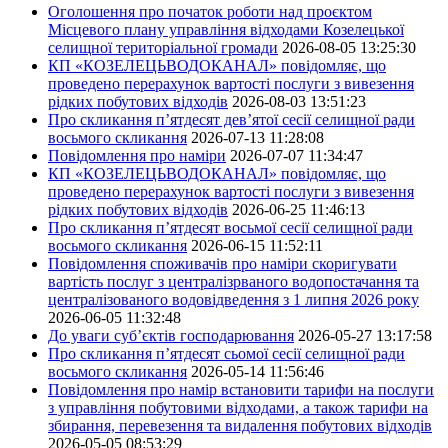
Оголошення про початок роботи над проєктом
Місцевого плану управління відходами Козелецької
селищної територіальної громади
2026-08-05 13:25:30
КП «КОЗЕЛЕЦЬВОДОКАНАЛ» повідомляє, що
проведено перерахунок вартості послуги з вивезення
рідких побутових відходів
2026-08-03 13:51:23
Про скликання п’ятдесят дев’ятої сесії селищної ради
восьмого скликання
2026-07-13 11:28:08
Повідомлення про наміри
2026-07-07 11:34:47
КП «КОЗЕЛЕЦЬВОДОКАНАЛ» повідомляє, що
проведено перерахунок вартості послуги з вивезення
рідких побутових відходів
2026-06-25 11:46:13
Про скликання п’ятдесят восьмої сесії селищної ради
восьмого скликання
2026-06-15 11:52:11
Повідомлення споживачів про наміри скоригувати
вартість послуг з централізрваного водопостачання та
централізованого водовідведення з 1 липня 2026 року
2026-06-05 11:32:48
До уваги суб’єктів господарювання
2026-05-27 13:17:58
Про скликання п’ятдесят сьомої сесії селищної ради
восьмого скликання
2026-05-14 11:56:46
Повідомлення про намір встановити тарифи на послуги
з управління побутовими відходами, а також тарифи на
збирання, перевезення та видалення побутових відходів
2026-05-05 08:53:29