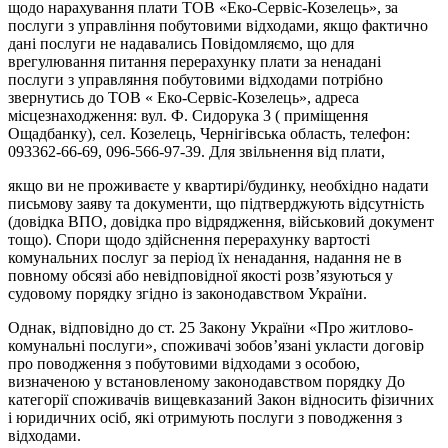
щодо нарахування плати ТОВ «Еко-Сервіс-Козелець», за
послуги з управління побутовими відходами, якщо фактично
дані послуги не надавались Повідомляємо, що для
врегулювання питання перерахунку плати за ненадані
послуги з управляння побутовими відходами потрібно
звернутись до ТОВ « Еко-Сервіс-Козелець», адреса
місцезнаходження: вул. Ф. Сидорука 3 ( приміщення
Ощадбанку), сел. Козелець, Чернігівська область, телефон:
093­362-66-69, 096-566-97-39. Для звільнення від плати,
якщо ви не проживаєте у квартирі/будинку, необхідно надати
письмову заяву та документи, що підтверджують відсутність
(довідка ВПО, довідка про відрядження, військовий документ
тощо). Спори щодо здійснення перерахунку вартості
комунальних послуг за період їх ненадання, надання не в
повному обсязі або невідповідної якості розв’язуються у
судовому порядку згідно із законодавством України.
Однак, відповідно до ст. 25 Закону України «Про житлово-
комунальні послуги», споживачі зобов’язані укласти договір
про поводження з побутовими відходами з особою,
визначеною у встановленому законодавством порядку До
категорії споживачів вищевказаний Закон відносить фізичних
і юридичних осіб, які отримують послуги з поводження з
відходами.