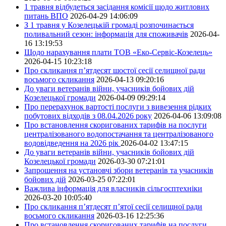
1 травня відбудеться засідання комісії щодо житлових
питань ВПО
2026-04-29 14:06:09
З 1 травня у Козелецькій громаді розпочинається
поливальний сезон: інформація для споживачів
2026-04-
16 13:19:53
Щодо нарахування плати ТОВ «Еко-Сервіс-Козелець»
2026-04-15 10:23:18
Про скликання п’ятдесят шостої сесії селищної ради
восьмого скликання
2026-04-13 09:20:16
До уваги ветеранів війни, учасників бойових дій
Козелецької громади
2026-04-09 09:29:14
Про перерахунок вартості послуги з вивезення рідких
побутових відходів з 08.04.2026 року
2026-04-06 13:09:08
Про встановлення скоригованих тарифів на послуги
централізованого водопостачання та централізованого
водовідведення на 2026 рік
2026-04-02 13:47:15
До уваги ветеранів війни, учасників бойових дій
Козелецької громади
2026-03-30 07:21:01
Запрошення на установчі збори ветеранів та учасників
бойових дій
2026-03-25 07:22:01
Важлива інформація для власників сільгосптехніки
2026-03-20 10:05:40
Про скликання п’ятдесят п’ятої сесії селищної ради
восьмого скликання
2026-03-16 12:25:36
Про встановлення скоригованих тарифів на послуги