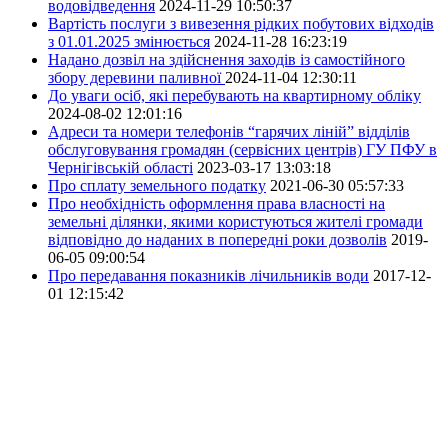
водовідведення
2024-11-29 10:50:37
Вартість послуги з вивезення рідких побутових відходів
з 01.01.2025 змінюється
2024-11-28 16:23:19
Надано дозвіл на здійснення заходів із самостійного
збору деревини паливної
2024-11-04 12:30:11
До уваги осіб, які перебувають на квартирному обліку
2024-08-02 12:01:16
Адреси та номери телефонів “гарячих ліній” відділів
обслуговування громадян (сервісних центрів) ГУ ПФУ в
Чернігівській області
2023-03-17 13:03:18
Про сплату земельного податку
2021-06-30 05:57:33
Про необхідність оформлення права власності на
земельні ділянки, якими користуються жителі громади
відповідно до наданих в попередні роки дозволів
2019-
06-05 09:00:54
Про передавання показників лічильників води
2017-12-
01 12:15:42