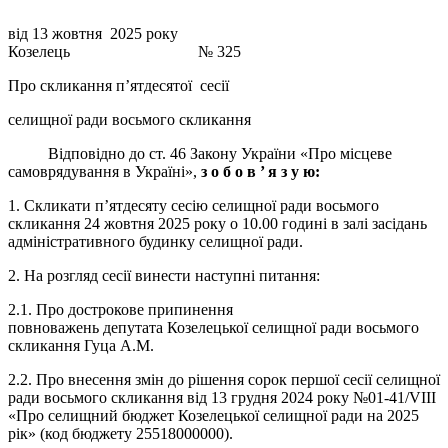
від 13 жовтня 2025 року
Козелець № 325
Про скликання п’ятдесятої сесії
селищної ради восьмого скликання
Відповідно до ст. 46 Закону України «Про місцеве
самоврядування в Україні»,
з о б о в ’ я з у ю:
1. Скликати п’ятдесяту сесію селищної ради восьмого
скликання 24 жовтня 2025 року о 10.00 годині в залі засідань
адміністративного будинку селищної ради.
2. На розгляд сесії винести наступні питання:
2.1. Про дострокове припинення
повноважень депутата Козелецької селищної ради восьмого
скликання Гуца А.М.
2.2. Про внесення змін до рішення сорок першої сесії селищної
ради восьмого скликання від 13 грудня 2024 року №01-41/VIII
«Про селищний бюджет Козелецької селищної ради на 2025
рік» (код бюджету 25518000000).