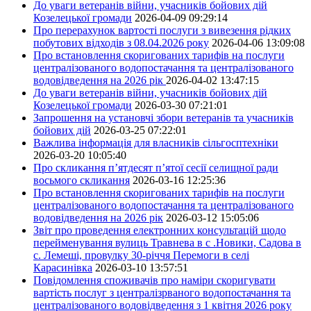
До уваги ветеранів війни, учасників бойових дій
Козелецької громади
2026-04-09 09:29:14
Про перерахунок вартості послуги з вивезення рідких
побутових відходів з 08.04.2026 року
2026-04-06 13:09:08
Про встановлення скоригованих тарифів на послуги
централізованого водопостачання та централізованого
водовідведення на 2026 рік
2026-04-02 13:47:15
До уваги ветеранів війни, учасників бойових дій
Козелецької громади
2026-03-30 07:21:01
Запрошення на установчі збори ветеранів та учасників
бойових дій
2026-03-25 07:22:01
Важлива інформація для власників сільгосптехніки
2026-03-20 10:05:40
Про скликання п’ятдесят п’ятої сесії селищної ради
восьмого скликання
2026-03-16 12:25:36
Про встановлення скоригованих тарифів на послуги
централізованого водопостачання та централізованого
водовідведення на 2026 рік
2026-03-12 15:05:06
Звіт про проведення електронних консультацій щодо
перейменування вулиць Травнева в с .Новики, Садова в
с. Лемеші, провулку 30-річчя Перемоги в селі
Карасинівка
2026-03-10 13:57:51
Повідомлення споживачів про наміри скоригувати
вартість послуг з централізрваного водопостачання та
централізованого водовідведення з 1 квітня 2026 року