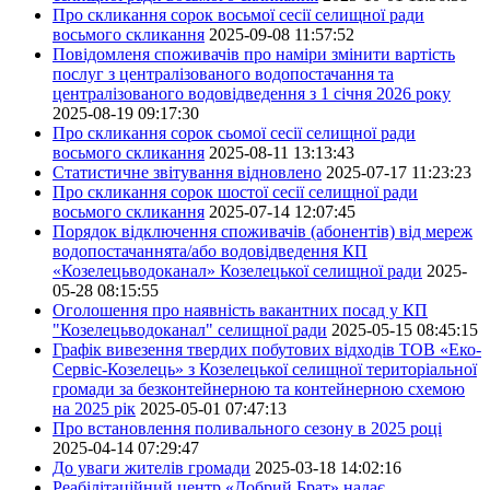
Про скликання сорок восьмої сесії селищної ради
восьмого скликання
2025-09-08 11:57:52
Повідомленя споживачів про наміри змінити вартість
послуг з централізованого водопостачання та
централізованого водовідведення з 1 січня 2026 року
2025-08-19 09:17:30
Про скликання сорок сьомої сесії селищної ради
восьмого скликання
2025-08-11 13:13:43
Статистичне звітування відновлено
2025-07-17 11:23:23
Про скликання сорок шостої сесії селищної ради
восьмого скликання
2025-07-14 12:07:45
Порядок відключення споживачів (абонентів) від мереж
водопостачаннята/або водовідведення КП
«Козелецьводоканал» Козелецької селищної ради
2025-
05-28 08:15:55
Оголошення про наявність вакантних посад у КП
"Козелецьводоканал" селищної ради
2025-05-15 08:45:15
Графік вивезення твердих побутових відходів ТОВ «Еко-
Сервіс-Козелець» з Козелецької селищної територіальної
громади за безконтейнерною та контейнерною схемою
на 2025 рік
2025-05-01 07:47:13
Про встановлення поливального сезону в 2025 році
2025-04-14 07:29:47
До уваги жителів громади
2025-03-18 14:02:16
Реабілітаційний центр «Добрий Брат» надає