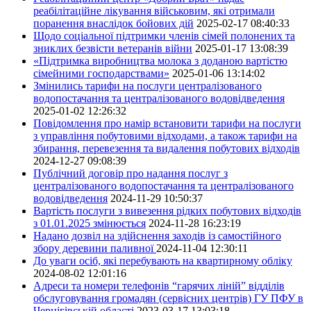
реабілітаційне лікування військовим, які отримали
поранення внаслідок бойових дій
2025-02-17 08:40:33
Щодо соціальної підтримки членів сімей полонених та
зниклих безвісти ветеранів війни
2025-01-17 13:08:39
«Підтримка виробництва молока з доданою вартістю
сімейними господарствами»
2025-01-06 13:14:02
Змінились тарифи на послуги централізованого
водопостачання та централізованого водовідведення
2025-01-02 12:26:32
Повідомлення про намір встановити тарифи на послуги
з управління побутовими відходами, а також тарифи на
збирання, перевезення та видалення побутових відходів
2024-12-27 09:08:39
Публічний договір про надання послуг з
централізованого водопостачання та централізованого
водовідведення
2024-11-29 10:50:37
Вартість послуги з вивезення рідких побутових відходів
з 01.01.2025 змінюється
2024-11-28 16:23:19
Надано дозвіл на здійснення заходів із самостійного
збору деревини паливної
2024-11-04 12:30:11
До уваги осіб, які перебувають на квартирному обліку
2024-08-02 12:01:16
Адреси та номери телефонів “гарячих ліній” відділів
обслуговування громадян (сервісних центрів) ГУ ПФУ в
Чернігівській області
2023-03-17 13:03:18