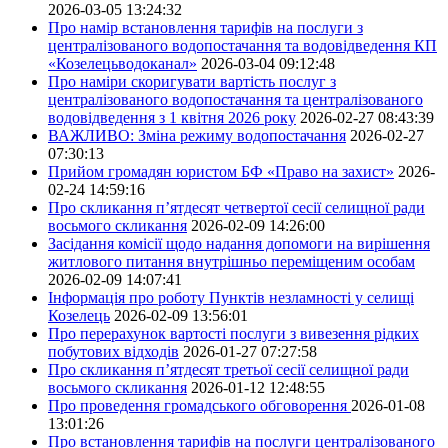
2026-03-05 13:24:32
Про намір встановлення тарифів на послуги з
централізованого водопостачання та водовідведення КП
«Козелецьводоканал»
2026-03-04 09:12:48
Про наміри скоригувати вартість послуг з
централізованого водопостачання та централізованого
водовідведення з 1 квітня 2026 року
2026-02-27 08:43:39
ВАЖЛИВО: Зміна режиму водопостачання
2026-02-27
07:30:13
Прийом громадян юристом БФ «Право на захист»
2026-
02-24 14:59:16
Про скликання п’ятдесят четвертої сесії селищної ради
восьмого скликання
2026-02-09 14:26:00
Засідання комісії щодо надання допомоги на вирішення
житлового питання внутрішньо переміщеним особам
2026-02-09 14:07:41
Інформація про роботу Пунктів незламності у селищі
Козелець
2026-02-09 13:56:01
Про перерахунок вартості послуги з вивезення рідких
побутових відходів
2026-01-27 07:27:58
Про скликання п’ятдесят третьої сесії селищної ради
восьмого скликання
2026-01-12 12:48:55
Про проведення громадського обговорення
2026-01-08
13:01:26
Про встановлення тарифів на послуги централізованого