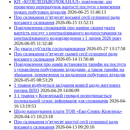
КП «КОЗЕЛЕЦЬВОДОКАНАЛ» повідомляє, що
проведено перерахунок вартості послуги з вивезення
рідких побутових відходів
2026-06-25 11:46:13
Про скликання п’ятдесят восьмої сесії селищної ради
восьмого скликання
2026-06-15 11:52:11
Повідомлення споживачів про наміри скоригувати
вартість послуг з централізрваного водопостачання та
централізованого водовідведення з 1 липня 2026 року
2026-06-05 11:32:48
До уваги суб’єктів господарювання
2026-05-27 13:17:58
Про скликання п’ятдесят сьомої сесії селищної ради
восьмого скликання
2026-05-14 11:56:46
Повідомлення про намір встановити тарифи на послуги
з управління побутовими відходами, а також тарифи на
збирання, перевезення та видалення побутових відходів
2026-05-05 08:53:29
1 травня відбудеться засідання комісії щодо житлових
питань ВПО
2026-04-29 14:06:09
З 1 травня у Козелецькій громаді розпочинається
поливальний сезон: інформація для споживачів
2026-04-
16 13:19:53
Щодо нарахування плати ТОВ «Еко-Сервіс-Козелець»
2026-04-15 10:23:18
Про скликання п’ятдесят шостої сесії селищної ради
восьмого скликання
2026-04-13 09:20:16