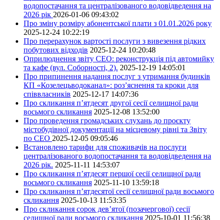
водопостачання та централізованого водовідведення на
2026 рік
2026-01-06 09:43:02
Про зміну розміру абонентської плати з 01.01.2026 року
2025-12-24 10:22:19
Про перерахунок вартості послуги з вивезення рідких
побутових відходів
2025-12-24 10:20:48
Оприлюднення звіту СЕО: реконструкція під автомийку
та кафе (вул. Соборності, 2).
2025-12-19 14:05:01
Про припинення надання послуг з утримання будинків
КП «Козелецьводоканал»: роз’яснення та кроки для
співвласників
2025-12-17 14:07:36
Про скликання п’ятдесят другої сесії селищної ради
восьмого скликання
2025-12-08 13:52:00
Про проведення громадських слухань до проєкту
містобудівної документації на місцевому рівні та Звіту
по СЕО
2025-12-05 09:05:46
Встановлено тарифи для споживачів на послуги
централізованого водопостачання та водовідведення на
2026 рік.
2025-11-11 14:53:07
Про скликання п’ятдесят першої сесії селищної ради
восьмого скликання
2025-11-10 13:59:18
Про скликання п’ятдесятої сесії селищної ради восьмого
скликання
2025-10-13 11:53:35
Про скликання сорок дев’ятої (позачергової) сесії
селищної ради восьмого скликання
2025-10-01 11:56:38