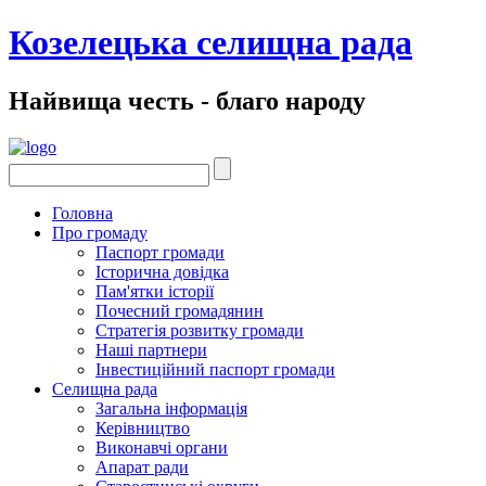
Козелецька селищна рада
Найвища честь - благо народу
Головна
Про громаду
Паспорт громади
Історична довідка
Пам'ятки історії
Почесний громадянин
Стратегія розвитку громади
Наші партнери
Інвестиційний паспорт громади
Селищна рада
Загальна інформація
Керівництво
Виконавчі органи
Апарат ради