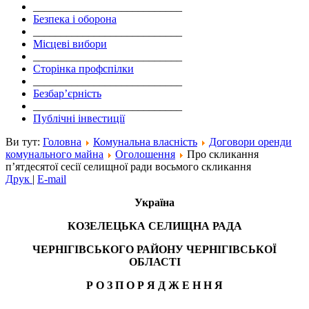
___________________________
Безпека і оборона
___________________________
Місцеві вибори
___________________________
Сторінка профспілки
___________________________
Безбар’єрність
___________________________
Публічні інвестиції
Ви тут:
Головна
Комунальна власність
Договори оренди
комунального майна
Оголошення
Про скликання
п’ятдесятої сесії селищної ради восьмого скликання
Друк
|
E-mail
Україна
КОЗЕЛЕЦЬКА СЕЛИЩНА РАДА
ЧЕРНІГІВСЬКОГО РАЙОНУ ЧЕРНІГІВСЬКОЇ
ОБЛАСТІ
Р О З П О Р Я Д Ж Е Н Н Я