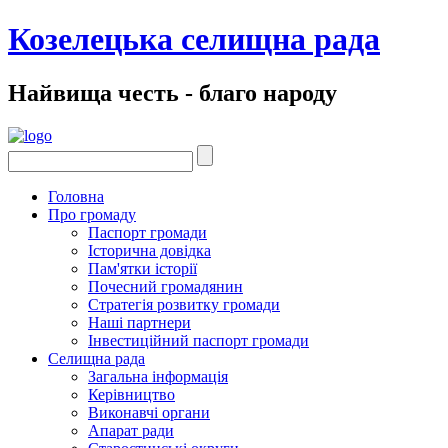
Козелецька селищна рада
Найвища честь - благо народу
Головна
Про громаду
Паспорт громади
Історична довідка
Пам'ятки історії
Почесний громадянин
Стратегія розвитку громади
Наші партнери
Інвестиційний паспорт громади
Селищна рада
Загальна інформація
Керівництво
Виконавчі органи
Апарат ради