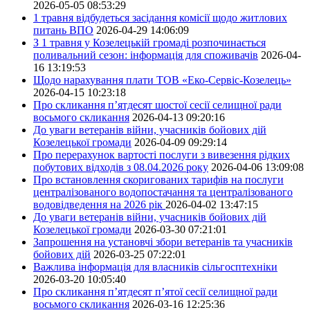
2026-05-05 08:53:29
1 травня відбудеться засідання комісії щодо житлових
питань ВПО
2026-04-29 14:06:09
З 1 травня у Козелецькій громаді розпочинається
поливальний сезон: інформація для споживачів
2026-04-
16 13:19:53
Щодо нарахування плати ТОВ «Еко-Сервіс-Козелець»
2026-04-15 10:23:18
Про скликання п’ятдесят шостої сесії селищної ради
восьмого скликання
2026-04-13 09:20:16
До уваги ветеранів війни, учасників бойових дій
Козелецької громади
2026-04-09 09:29:14
Про перерахунок вартості послуги з вивезення рідких
побутових відходів з 08.04.2026 року
2026-04-06 13:09:08
Про встановлення скоригованих тарифів на послуги
централізованого водопостачання та централізованого
водовідведення на 2026 рік
2026-04-02 13:47:15
До уваги ветеранів війни, учасників бойових дій
Козелецької громади
2026-03-30 07:21:01
Запрошення на установчі збори ветеранів та учасників
бойових дій
2026-03-25 07:22:01
Важлива інформація для власників сільгосптехніки
2026-03-20 10:05:40
Про скликання п’ятдесят п’ятої сесії селищної ради
восьмого скликання
2026-03-16 12:25:36