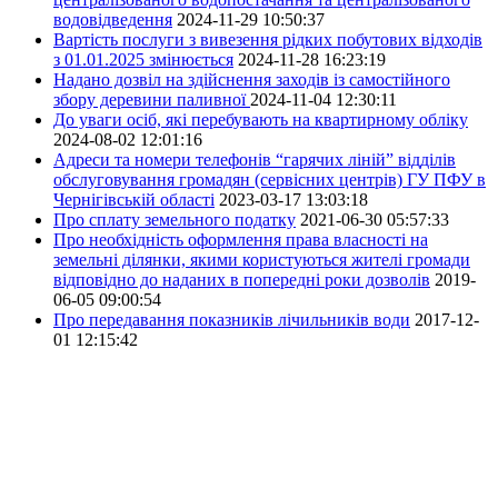
водовідведення
2024-11-29 10:50:37
Вартість послуги з вивезення рідких побутових відходів
з 01.01.2025 змінюється
2024-11-28 16:23:19
Надано дозвіл на здійснення заходів із самостійного
збору деревини паливної
2024-11-04 12:30:11
До уваги осіб, які перебувають на квартирному обліку
2024-08-02 12:01:16
Адреси та номери телефонів “гарячих ліній” відділів
обслуговування громадян (сервісних центрів) ГУ ПФУ в
Чернігівській області
2023-03-17 13:03:18
Про сплату земельного податку
2021-06-30 05:57:33
Про необхідність оформлення права власності на
земельні ділянки, якими користуються жителі громади
відповідно до наданих в попередні роки дозволів
2019-
06-05 09:00:54
Про передавання показників лічильників води
2017-12-
01 12:15:42