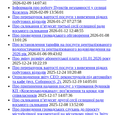
2026-02-09 14:07:41
Інформація про роботу Пунктів незламності у селищі
Козелець
2026-02-09 13:56:01
Про перерахунок вартості послуги з вивезення рідких
побутових відходів
2026-01-27 07:27:58
Про скликання п’ятдесят третьої сесії селищної ради
восьмого скликання
2026-01-12 12:48:55
Про проведення громадського обговорення
2026-01-08
13:01:26
Про встановлення тарифів на послуги централізованого
водопостачання та централізованого водовідведення на
2026 рік
2026-01-06 09:43:02
Про зміну розміру абонентської плати з 01.01.2026 року
2025-12-24 10:22:19
Про перерахунок вартості послуги з вивезення рідких
побутових відходів
2025-12-24 10:20:48
Оприлюднення звіту СЕО: реконструкція під автомийку
та кафе (вул. Соборності, 2).
2025-12-19 14:05:01
Про припинення надання послуг з утримання будинків
КП «Козелецьводоканал»: роз’яснення та кроки для
співвласників
2025-12-17 14:07:36
Про скликання п’ятдесят другої сесії селищної ради
восьмого скликання
2025-12-08 13:52:00
Про проведення громадських слухань до проєкту
містобудівної документації на місцевому рівні та Звіту