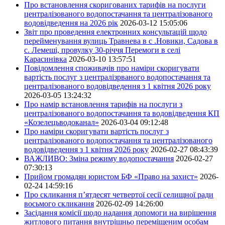
Про встановлення скоригованих тарифів на послуги
централізованого водопостачання та централізованого
водовідведення на 2026 рік
2026-03-12 15:05:06
Звіт про проведення електронних консультацій щодо
перейменування вулиць Травнева в с .Новики, Садова в
с. Лемеші, провулку 30-річчя Перемоги в селі
Карасинівка
2026-03-10 13:57:51
Повідомлення споживачів про наміри скоригувати
вартість послуг з централізрваного водопостачання та
централізованого водовідведення з 1 квітня 2026 року
2026-03-05 13:24:32
Про намір встановлення тарифів на послуги з
централізованого водопостачання та водовідведення КП
«Козелецьводоканал»
2026-03-04 09:12:48
Про наміри скоригувати вартість послуг з
централізованого водопостачання та централізованого
водовідведення з 1 квітня 2026 року
2026-02-27 08:43:39
ВАЖЛИВО: Зміна режиму водопостачання
2026-02-27
07:30:13
Прийом громадян юристом БФ «Право на захист»
2026-
02-24 14:59:16
Про скликання п’ятдесят четвертої сесії селищної ради
восьмого скликання
2026-02-09 14:26:00
Засідання комісії щодо надання допомоги на вирішення
житлового питання внутрішньо переміщеним особам