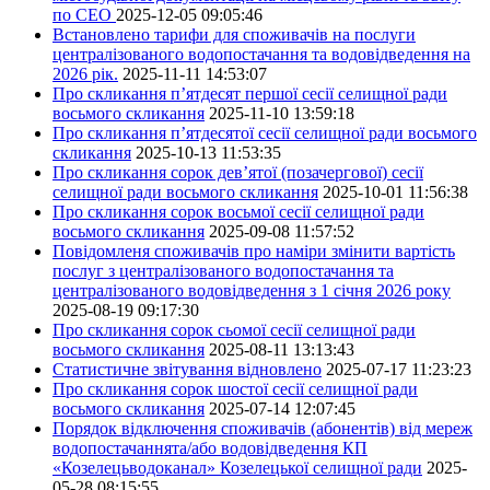
по СЕО
2025-12-05 09:05:46
Встановлено тарифи для споживачів на послуги
централізованого водопостачання та водовідведення на
2026 рік.
2025-11-11 14:53:07
Про скликання п’ятдесят першої сесії селищної ради
восьмого скликання
2025-11-10 13:59:18
Про скликання п’ятдесятої сесії селищної ради восьмого
скликання
2025-10-13 11:53:35
Про скликання сорок дев’ятої (позачергової) сесії
селищної ради восьмого скликання
2025-10-01 11:56:38
Про скликання сорок восьмої сесії селищної ради
восьмого скликання
2025-09-08 11:57:52
Повідомленя споживачів про наміри змінити вартість
послуг з централізованого водопостачання та
централізованого водовідведення з 1 січня 2026 року
2025-08-19 09:17:30
Про скликання сорок сьомої сесії селищної ради
восьмого скликання
2025-08-11 13:13:43
Статистичне звітування відновлено
2025-07-17 11:23:23
Про скликання сорок шостої сесії селищної ради
восьмого скликання
2025-07-14 12:07:45
Порядок відключення споживачів (абонентів) від мереж
водопостачаннята/або водовідведення КП
«Козелецьводоканал» Козелецької селищної ради
2025-
05-28 08:15:55