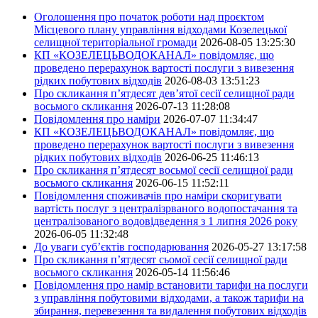
Оголошення про початок роботи над проєктом
Місцевого плану управління відходами Козелецької
селищної територіальної громади
2026-08-05 13:25:30
КП «КОЗЕЛЕЦЬВОДОКАНАЛ» повідомляє, що
проведено перерахунок вартості послуги з вивезення
рідких побутових відходів
2026-08-03 13:51:23
Про скликання п’ятдесят дев’ятої сесії селищної ради
восьмого скликання
2026-07-13 11:28:08
Повідомлення про наміри
2026-07-07 11:34:47
КП «КОЗЕЛЕЦЬВОДОКАНАЛ» повідомляє, що
проведено перерахунок вартості послуги з вивезення
рідких побутових відходів
2026-06-25 11:46:13
Про скликання п’ятдесят восьмої сесії селищної ради
восьмого скликання
2026-06-15 11:52:11
Повідомлення споживачів про наміри скоригувати
вартість послуг з централізрваного водопостачання та
централізованого водовідведення з 1 липня 2026 року
2026-06-05 11:32:48
До уваги суб’єктів господарювання
2026-05-27 13:17:58
Про скликання п’ятдесят сьомої сесії селищної ради
восьмого скликання
2026-05-14 11:56:46
Повідомлення про намір встановити тарифи на послуги
з управління побутовими відходами, а також тарифи на
збирання, перевезення та видалення побутових відходів