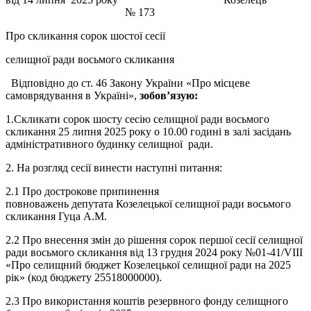
№ 173
Про скликання сорок шостої сесії
селищної ради восьмого скликання
Відповідно до ст. 46 Закону України «Про місцеве
самоврядування в Україні»,
зобов’
язую:
1.Скликати сорок шосту сесію селищної ради восьмого
скликання 25 липня 2025 року о 10.00 годині в залі засідань
адміністративного будинку селищної ради.
2. На розгляд сесії винести наступні питання:
2.1 Про дострокове припинення
повноважень депутата Козелецької селищної ради восьмого
скликання Гуца А.М.
2.2 Про внесення змін до рішення сорок першої сесії селищної
ради восьмого скликання від 13 грудня 2024 року №01-41/VIII
«Про селищний бюджет Козелецької селищної ради на 2025
рік» (код бюджету 25518000000).
2.3 Про використання коштів резервного фонду селищного