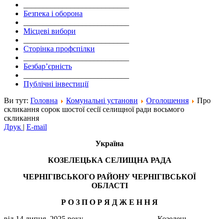
___________________________
Безпека і оборона
___________________________
Місцеві вибори
___________________________
Сторінка профспілки
___________________________
Безбар’єрність
___________________________
Публічні інвестиції
Ви тут:
Головна
Комунальні установи
Оголошення
Про
скликання сорок шостої сесії селищної ради восьмого
скликання
Друк
|
E-mail
Україна
КОЗЕЛЕЦЬКА СЕЛИЩНА РАДА
ЧЕРНІГІВСЬКОГО РАЙОНУ ЧЕРНІГІВСЬКОЇ
ОБЛАСТІ
Р О З П О Р Я Д Ж Е Н
Н
Я
від 14 липня 2025 року Козелець