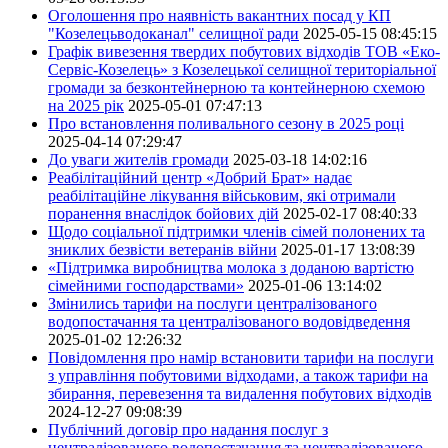
Оголошення про наявність вакантних посад у КП
"Козелецьводоканал" селищної ради
2025-05-15 08:45:15
Графік вивезення твердих побутових відходів ТОВ «Еко-
Сервіс-Козелець» з Козелецької селищної територіальної
громади за безконтейнерною та контейнерною схемою
на 2025 рік
2025-05-01 07:47:13
Про встановлення поливального сезону в 2025 році
2025-04-14 07:29:47
До уваги жителів громади
2025-03-18 14:02:16
Реабілітаційний центр «Добрий Брат» надає
реабілітаційне лікування військовим, які отримали
поранення внаслідок бойових дій
2025-02-17 08:40:33
Щодо соціальної підтримки членів сімей полонених та
зниклих безвісти ветеранів війни
2025-01-17 13:08:39
«Підтримка виробництва молока з доданою вартістю
сімейними господарствами»
2025-01-06 13:14:02
Змінились тарифи на послуги централізованого
водопостачання та централізованого водовідведення
2025-01-02 12:26:32
Повідомлення про намір встановити тарифи на послуги
з управління побутовими відходами, а також тарифи на
збирання, перевезення та видалення побутових відходів
2024-12-27 09:08:39
Публічний договір про надання послуг з
централізованого водопостачання та централізованого