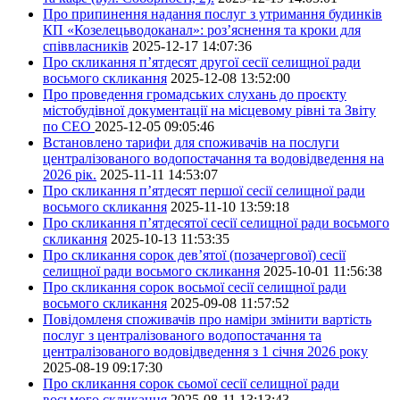
Про припинення надання послуг з утримання будинків
КП «Козелецьводоканал»: роз’яснення та кроки для
співвласників
2025-12-17 14:07:36
Про скликання п’ятдесят другої сесії селищної ради
восьмого скликання
2025-12-08 13:52:00
Про проведення громадських слухань до проєкту
містобудівної документації на місцевому рівні та Звіту
по СЕО
2025-12-05 09:05:46
Встановлено тарифи для споживачів на послуги
централізованого водопостачання та водовідведення на
2026 рік.
2025-11-11 14:53:07
Про скликання п’ятдесят першої сесії селищної ради
восьмого скликання
2025-11-10 13:59:18
Про скликання п’ятдесятої сесії селищної ради восьмого
скликання
2025-10-13 11:53:35
Про скликання сорок дев’ятої (позачергової) сесії
селищної ради восьмого скликання
2025-10-01 11:56:38
Про скликання сорок восьмої сесії селищної ради
восьмого скликання
2025-09-08 11:57:52
Повідомленя споживачів про наміри змінити вартість
послуг з централізованого водопостачання та
централізованого водовідведення з 1 січня 2026 року
2025-08-19 09:17:30
Про скликання сорок сьомої сесії селищної ради
восьмого скликання
2025-08-11 13:13:43