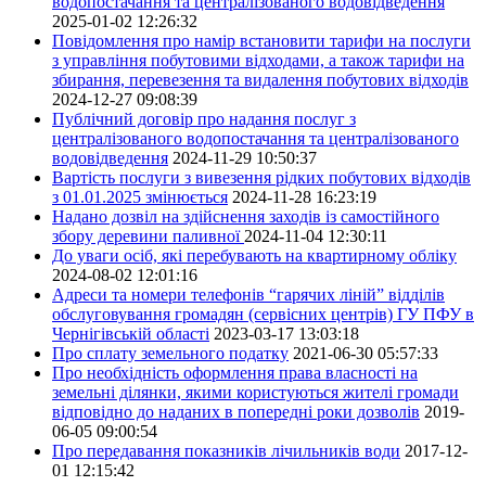
водопостачання та централізованого водовідведення
2025-01-02 12:26:32
Повідомлення про намір встановити тарифи на послуги
з управління побутовими відходами, а також тарифи на
збирання, перевезення та видалення побутових відходів
2024-12-27 09:08:39
Публічний договір про надання послуг з
централізованого водопостачання та централізованого
водовідведення
2024-11-29 10:50:37
Вартість послуги з вивезення рідких побутових відходів
з 01.01.2025 змінюється
2024-11-28 16:23:19
Надано дозвіл на здійснення заходів із самостійного
збору деревини паливної
2024-11-04 12:30:11
До уваги осіб, які перебувають на квартирному обліку
2024-08-02 12:01:16
Адреси та номери телефонів “гарячих ліній” відділів
обслуговування громадян (сервісних центрів) ГУ ПФУ в
Чернігівській області
2023-03-17 13:03:18
Про сплату земельного податку
2021-06-30 05:57:33
Про необхідність оформлення права власності на
земельні ділянки, якими користуються жителі громади
відповідно до наданих в попередні роки дозволів
2019-
06-05 09:00:54
Про передавання показників лічильників води
2017-12-
01 12:15:42