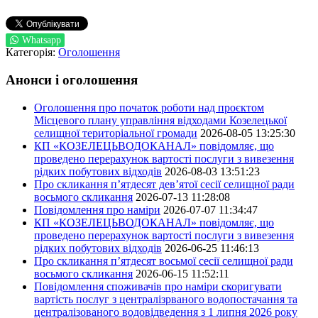
Whatsapp
Категорія:
Оголошення
Анонси і оголошення
Оголошення про початок роботи над проєктом
Місцевого плану управління відходами Козелецької
селищної територіальної громади
2026-08-05 13:25:30
КП «КОЗЕЛЕЦЬВОДОКАНАЛ» повідомляє, що
проведено перерахунок вартості послуги з вивезення
рідких побутових відходів
2026-08-03 13:51:23
Про скликання п’ятдесят дев’ятої сесії селищної ради
восьмого скликання
2026-07-13 11:28:08
Повідомлення про наміри
2026-07-07 11:34:47
КП «КОЗЕЛЕЦЬВОДОКАНАЛ» повідомляє, що
проведено перерахунок вартості послуги з вивезення
рідких побутових відходів
2026-06-25 11:46:13
Про скликання п’ятдесят восьмої сесії селищної ради
восьмого скликання
2026-06-15 11:52:11
Повідомлення споживачів про наміри скоригувати
вартість послуг з централізрваного водопостачання та
централізованого водовідведення з 1 липня 2026 року