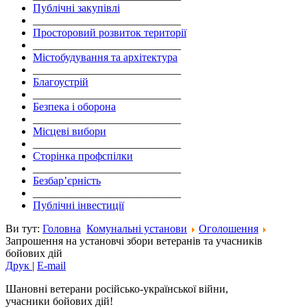
Публічні закупівлі
___________________________
Просторовий розвиток території
___________________________
Містобудування та архітектура
___________________________
Благоустрій
___________________________
Безпека і оборона
___________________________
Місцеві вибори
___________________________
Сторінка профспілки
___________________________
Безбар’єрність
___________________________
Публічні інвестиції
Ви тут:
Головна
Комунальні установи
Оголошення
Запрошення на установчі збори ветеранів та учасників
бойових дій
Друк
|
E-mail
Шановні ветерани російсько-української війни,
учасники бойових дій!