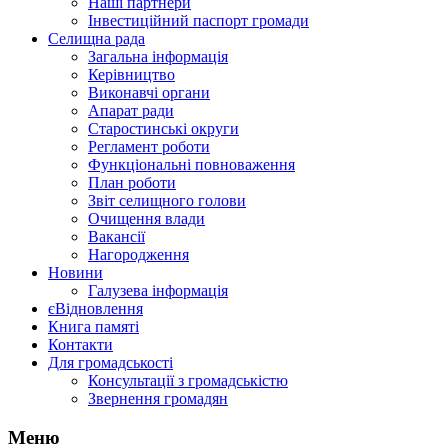
Наші партнери
Інвестиційний паспорт громади
Селищна рада
Загальна інформація
Керівництво
Виконавчі органи
Апарат ради
Старостинські округи
Регламент роботи
Функціональні повноваження
План роботи
Звіт селищного голови
Очищення влади
Вакансії
Нагородження
Новини
Галузева інформація
єВідновлення
Книга памяті
Контакти
Для громадськості
Консультації з громадськістю
Звернення громадян
Меню