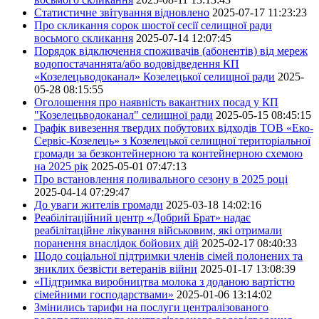
Статистичне звітування відновлено
2025-07-17 11:23:23
Про скликання сорок шостої сесії селищної ради
восьмого скликання
2025-07-14 12:07:45
Порядок відключення споживачів (абонентів) від мереж
водопостачаннята/або водовідведення КП
«Козелецьводоканал» Козелецької селищної ради
2025-
05-28 08:15:55
Оголошення про наявність вакантних посад у КП
"Козелецьводоканал" селищної ради
2025-05-15 08:45:15
Графік вивезення твердих побутових відходів ТОВ «Еко-
Сервіс-Козелець» з Козелецької селищної територіальної
громади за безконтейнерною та контейнерною схемою
на 2025 рік
2025-05-01 07:47:13
Про встановлення поливального сезону в 2025 році
2025-04-14 07:29:47
До уваги жителів громади
2025-03-18 14:02:16
Реабілітаційний центр «Добрий Брат» надає
реабілітаційне лікування військовим, які отримали
поранення внаслідок бойових дій
2025-02-17 08:40:33
Щодо соціальної підтримки членів сімей полонених та
зниклих безвісти ветеранів війни
2025-01-17 13:08:39
«Підтримка виробництва молока з доданою вартістю
сімейними господарствами»
2025-01-06 13:14:02
Змінились тарифи на послуги централізованого