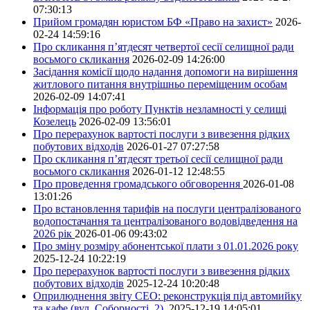
07:30:13
Прийом громадян юристом БФ «Право на захист»
2026-
02-24 14:59:16
Про скликання п’ятдесят четвертої сесії селищної ради
восьмого скликання
2026-02-09 14:26:00
Засідання комісії щодо надання допомоги на вирішення
житлового питання внутрішньо переміщеним особам
2026-02-09 14:07:41
Інформація про роботу Пунктів незламності у селищі
Козелець
2026-02-09 13:56:01
Про перерахунок вартості послуги з вивезення рідких
побутових відходів
2026-01-27 07:27:58
Про скликання п’ятдесят третьої сесії селищної ради
восьмого скликання
2026-01-12 12:48:55
Про проведення громадського обговорення
2026-01-08
13:01:26
Про встановлення тарифів на послуги централізованого
водопостачання та централізованого водовідведення на
2026 рік
2026-01-06 09:43:02
Про зміну розміру абонентської плати з 01.01.2026 року
2025-12-24 10:22:19
Про перерахунок вартості послуги з вивезення рідких
побутових відходів
2025-12-24 10:20:48
Оприлюднення звіту СЕО: реконструкція під автомийку
та кафе (вул. Соборності, 2).
2025-12-19 14:05:01