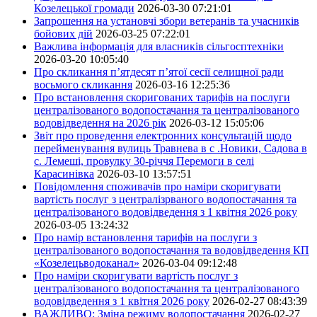
Козелецької громади
2026-03-30 07:21:01
Запрошення на установчі збори ветеранів та учасників
бойових дій
2026-03-25 07:22:01
Важлива інформація для власників сільгосптехніки
2026-03-20 10:05:40
Про скликання п’ятдесят п’ятої сесії селищної ради
восьмого скликання
2026-03-16 12:25:36
Про встановлення скоригованих тарифів на послуги
централізованого водопостачання та централізованого
водовідведення на 2026 рік
2026-03-12 15:05:06
Звіт про проведення електронних консультацій щодо
перейменування вулиць Травнева в с .Новики, Садова в
с. Лемеші, провулку 30-річчя Перемоги в селі
Карасинівка
2026-03-10 13:57:51
Повідомлення споживачів про наміри скоригувати
вартість послуг з централізрваного водопостачання та
централізованого водовідведення з 1 квітня 2026 року
2026-03-05 13:24:32
Про намір встановлення тарифів на послуги з
централізованого водопостачання та водовідведення КП
«Козелецьводоканал»
2026-03-04 09:12:48
Про наміри скоригувати вартість послуг з
централізованого водопостачання та централізованого
водовідведення з 1 квітня 2026 року
2026-02-27 08:43:39
ВАЖЛИВО: Зміна режиму водопостачання
2026-02-27