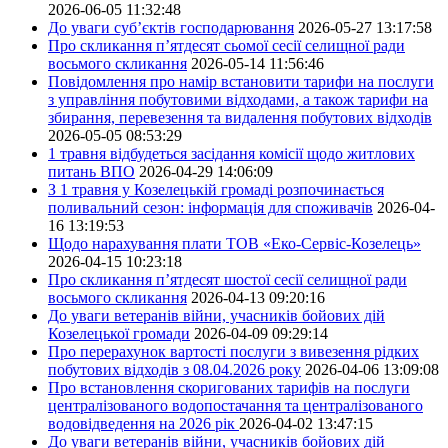
2026-06-05 11:32:48
До уваги суб’єктів господарювання
2026-05-27 13:17:58
Про скликання п’ятдесят сьомої сесії селищної ради
восьмого скликання
2026-05-14 11:56:46
Повідомлення про намір встановити тарифи на послуги
з управління побутовими відходами, а також тарифи на
збирання, перевезення та видалення побутових відходів
2026-05-05 08:53:29
1 травня відбудеться засідання комісії щодо житлових
питань ВПО
2026-04-29 14:06:09
З 1 травня у Козелецькій громаді розпочинається
поливальний сезон: інформація для споживачів
2026-04-
16 13:19:53
Щодо нарахування плати ТОВ «Еко-Сервіс-Козелець»
2026-04-15 10:23:18
Про скликання п’ятдесят шостої сесії селищної ради
восьмого скликання
2026-04-13 09:20:16
До уваги ветеранів війни, учасників бойових дій
Козелецької громади
2026-04-09 09:29:14
Про перерахунок вартості послуги з вивезення рідких
побутових відходів з 08.04.2026 року
2026-04-06 13:09:08
Про встановлення скоригованих тарифів на послуги
централізованого водопостачання та централізованого
водовідведення на 2026 рік
2026-04-02 13:47:15
До уваги ветеранів війни, учасників бойових дій