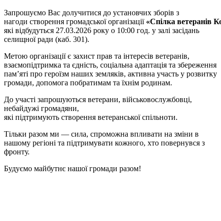
Запрошуємо Вас долучитися до установчих зборів з
нагоди створення громадської організації
«
Спілка
ветеранів
К
які відбудуться 27.03.2026 року о 10:00 год. у залі засідань
селищної ради (каб. 301).
Метою організації є захист прав та інтересів ветеранів,
взаємопідтримка та єдність, соціальна адаптація та збереження
пам’яті про героїзм наших земляків, активна участь у розвитку
громади, допомога побратимам та їхнім родинам.
До участі запрошуються ветерани, військовослужбовці,
небайдужі громадяни,
які підтримують створення ветеранської спільноти.
Тільки разом ми — сила, спроможна впливати на зміни в
нашому регіоні та підтримувати кожного, хто повернувся з
фронту.
Будуємо майбутнє нашої громади разом!