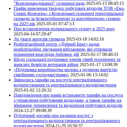
"Козелецьводоканал" селищної ради
2025-05-15 08:45:15
Графік вивезення твердих побутових відходів ТОВ «Еко-
Сервіс-Козелець» з Козелецької селищної територіальної
громади за безконтейнерною та контейнерною схемою
на 2025 рік
2025-05-01 07:47:13
Про встановлення поливального сезону в 2025 році
2025-04-14 07:29:47
До уваги жителів громади
2025-03-18 14:02:16
Реабілітаційний центр «Добрий Брат» надає
реабілітаційне лікування військовим, які отримали
поранення внаслідок бойових дій
2025-02-17 08:40:33
Щодо соціальної підтримки членів сімей полонених та
зниклих безвісти ветеранів війни
2025-01-17 13:08:39
«Підтримка виробництва молока з доданою вартістю
сімейними господарствами»
2025-01-06 13:14:02
Змінились тарифи на послуги централізованого
водопостачання та централізованого водовідведення
2025-01-02 12:26:32
Повідомлення про намір встановити тарифи на послуги
з управління побутовими відходами, а також тарифи на
збирання, перевезення та видалення побутових відходів
2024-12-27 09:08:39
Публічний договір про надання послуг з
централізованого водопостачання та централізованого
водовідведення
2024-11-29 10:50:37