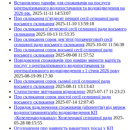
Встановлено тарифи для споживачів на послуги
централізованого водопостачання та водовідведення на
2026 рік.
2025-11-11 14:53:07
Про скликання п’ятдесят першої сесії селищної ради
восьмого скликання
2025-11-10 13:59:18
Про скликання п’ятдесятої сесії селищної ради восьмого
скликання
2025-10-13 11:53:35
Про скликання сорок дев’ятої (позачергової) сесії
селищної ради восьмого скликання
2025-10-01 11:56:38
Про скликання сорок восьмої сесії селищної ради
восьмого скликання
2025-09-08 11:57:52
Повідомленя споживачів про наміри змінити вартість
послуг з централізованого водопостачання та
централізованого водовідведення з 1 січня 2026 року
2025-08-19 09:17:30
Про скликання сорок сьомої сесії селищної ради
восьмого скликання
2025-08-11 13:13:43
Статистичне звітування відновлено
2025-07-17 11:23:23
Про скликання сорок шостої сесії селищної ради
восьмого скликання
2025-07-14 12:07:45
Порядок відключення споживачів (абонентів) від мереж
водопостачаннята/або водовідведення КП
«Козелецьводоканал» Козелецької селищної ради
2025-
05-28 08:15:55
Оголошення про наявність вакантних посад у КП