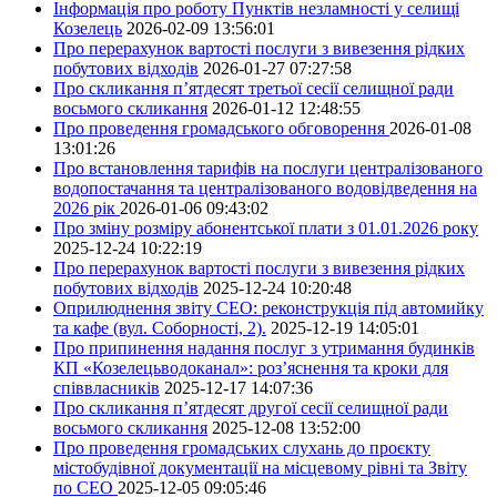
Інформація про роботу Пунктів незламності у селищі
Козелець
2026-02-09 13:56:01
Про перерахунок вартості послуги з вивезення рідких
побутових відходів
2026-01-27 07:27:58
Про скликання п’ятдесят третьої сесії селищної ради
восьмого скликання
2026-01-12 12:48:55
Про проведення громадського обговорення
2026-01-08
13:01:26
Про встановлення тарифів на послуги централізованого
водопостачання та централізованого водовідведення на
2026 рік
2026-01-06 09:43:02
Про зміну розміру абонентської плати з 01.01.2026 року
2025-12-24 10:22:19
Про перерахунок вартості послуги з вивезення рідких
побутових відходів
2025-12-24 10:20:48
Оприлюднення звіту СЕО: реконструкція під автомийку
та кафе (вул. Соборності, 2).
2025-12-19 14:05:01
Про припинення надання послуг з утримання будинків
КП «Козелецьводоканал»: роз’яснення та кроки для
співвласників
2025-12-17 14:07:36
Про скликання п’ятдесят другої сесії селищної ради
восьмого скликання
2025-12-08 13:52:00
Про проведення громадських слухань до проєкту
містобудівної документації на місцевому рівні та Звіту
по СЕО
2025-12-05 09:05:46