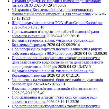
1 травня відбудеться засідання комісії щодо житлових
питань ВПО
2026-04-29 14:06:09
З 1 травня у Козелецькій громаді розпочинається
поливальний сезон: інформація для споживачів
2026-04-
16 13:19:53
Щодо нарахування плати ТОВ «Еко-Сервіс-Козелець»
2026-04-15 10:23:18
Про скликання п’ятдесят шостої сесії селищної ради
восьмого скликання
2026-04-13 09:20:16
До уваги ветеранів війни, учасників бойових дій
Козелецької громади
2026-04-09 09:29:14
Про перерахунок вартості послуги з вивезення рідких
побутових відходів з 08.04.2026 року
2026-04-06 13:09:08
Про встановлення скоригованих тарифів на послуги
централізованого водопостачання та централізованого
водовідведення на 2026 рік
2026-04-02 13:47:15
До уваги ветеранів війни, учасників бойових дій
Козелецької громади
2026-03-30 07:21:01
Запрошення на установчі збори ветеранів та учасників
бойових дій
2026-03-25 07:22:01
Важлива інформація для власників сільгосптехніки
2026-03-20 10:05:40
Про скликання п’ятдесят п’ятої сесії селищної ради
восьмого скликання
2026-03-16 12:25:36
Про встановлення скоригованих тарифів на послуги