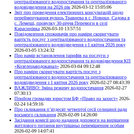
централізованого водопостачання та централізованого
водовідведення на 2026 рік
2026-03-12 15:05:06
Звіт про проведення електронних консультацій щодо
перейменування вулиць Травнева в с .Новики, Садова в
с. Лемеші, провулку 30-річчя Перемоги в селі
Карасинівка
2026-03-10 13:57:51
Повідомлення споживачів про наміри скоригувати
вартість послуг з централізрваного водопостачання та
централізованого водовідведення з 1 квітня 2026 року
2026-03-05 13:24:32
Про намір встановлення тарифів на послуги з
централізованого водопостачання та водовідведення КП
«Козелецьводоканал»
2026-03-04 09:12:48
Про наміри скоригувати вартість послуг з
централізованого водопостачання та централізованого
водовідведення з 1 квітня 2026 року
2026-02-27 08:43:39
ВАЖЛИВО: Зміна режиму водопостачання
2026-02-27
07:30:13
Прийом громадян юристом БФ «Право на захист»
2026-
02-24 14:59:16
Про скликання п’ятдесят четвертої сесії селищної ради
восьмого скликання
2026-02-09 14:26:00
Засідання комісії щодо надання допомоги на вирішення
житлового питання внутрішньо переміщеним особам
2026-02-09 14:07:41