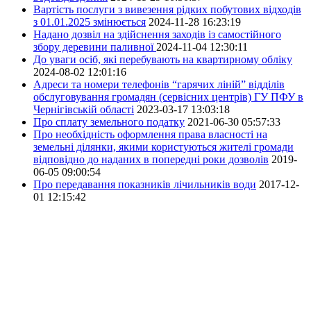
Вартість послуги з вивезення рідких побутових відходів
з 01.01.2025 змінюється
2024-11-28 16:23:19
Надано дозвіл на здійснення заходів із самостійного
збору деревини паливної
2024-11-04 12:30:11
До уваги осіб, які перебувають на квартирному обліку
2024-08-02 12:01:16
Адреси та номери телефонів “гарячих ліній” відділів
обслуговування громадян (сервісних центрів) ГУ ПФУ в
Чернігівській області
2023-03-17 13:03:18
Про сплату земельного податку
2021-06-30 05:57:33
Про необхідність оформлення права власності на
земельні ділянки, якими користуються жителі громади
відповідно до наданих в попередні роки дозволів
2019-
06-05 09:00:54
Про передавання показників лічильників води
2017-12-
01 12:15:42