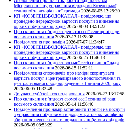
Оголошення про початок роботи над проєктом
Місцевого плану управління відходами Козелецької
селищної територіальної громади
2026-08-05 13:25:30
КП «КОЗЕЛЕЦЬВОДОКАНАЛ» повідомляє, що
проведено перерахунок вартості послуги з вивезення
рідких побутових відходів
2026-08-03 13:51:23
Про скликання п’ятдесят дев’ятої сесії селищної ради
восьмого скликання
2026-07-13 11:28:08
Повідомлення про наміри
2026-07-07 11:34:47
КП «КОЗЕЛЕЦЬВОДОКАНАЛ» повідомляє, що
проведено перерахунок вартості послуги з вивезення
рідких побутових відходів
2026-06-25 11:46:13
Про скликання п’ятдесят восьмої сесії селищної ради
восьмого скликання
2026-06-15 11:52:11
Повідомлення споживачів про наміри скоригувати
вартість послуг з централізрваного водопостачання та
централізованого водовідведення з 1 липня 2026 року
2026-06-05 11:32:48
До уваги суб’єктів господарювання
2026-05-27 13:17:58
Про скликання п’ятдесят сьомої сесії селищної ради
восьмого скликання
2026-05-14 11:56:46
Повідомлення про намір встановити тарифи на послуги
з управління побутовими відходами, а також тарифи на
збирання, перевезення та видалення побутових відходів
2026-05-05 08:53:29