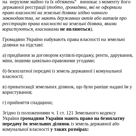
на нерухоме майно та їх обтяжень“ виникає з моменту його
державної реєстрації (
тобто, громадяни
,
які не оформили
право власності на земельні ділянки згідно чинного
законодавства, не мають державних актів або витягів про
реєстрацію права власності на земельні
ділянки
,
якими
користуються, власниками
не являються
).
Громадяни України набувають права власності на земельні
ділянки на підставі:
а) придбання за договором купівлі-продажу, ренти, дарування,
міни, іншими цивільно-правовими угодами;
б) безоплатної передачі із земель державної і комунальної
власності;
в) приватизації земельних ділянок, що були раніше надані їм у
користування;
г) прийняття спадщини;
Згідно із положеннями ч. 1 ст. 121 Земельного кодексу
України
громадяни України мають право на безоплатну
передачу їм земельних ділянок
із земель державної або
комунальної власності
у таких розмірах: