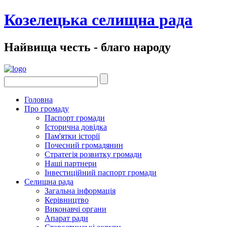
Козелецька селищна рада
Найвища честь - благо народу
Головна
Про громаду
Паспорт громади
Історична довідка
Пам'ятки історії
Почесний громадянин
Стратегія розвитку громади
Наші партнери
Інвестиційний паспорт громади
Селищна рада
Загальна інформація
Керівництво
Виконавчі органи
Апарат ради