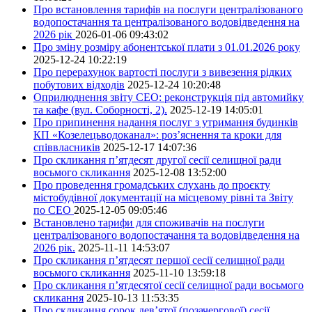
Про встановлення тарифів на послуги централізованого
водопостачання та централізованого водовідведення на
2026 рік
2026-01-06 09:43:02
Про зміну розміру абонентської плати з 01.01.2026 року
2025-12-24 10:22:19
Про перерахунок вартості послуги з вивезення рідких
побутових відходів
2025-12-24 10:20:48
Оприлюднення звіту СЕО: реконструкція під автомийку
та кафе (вул. Соборності, 2).
2025-12-19 14:05:01
Про припинення надання послуг з утримання будинків
КП «Козелецьводоканал»: роз’яснення та кроки для
співвласників
2025-12-17 14:07:36
Про скликання п’ятдесят другої сесії селищної ради
восьмого скликання
2025-12-08 13:52:00
Про проведення громадських слухань до проєкту
містобудівної документації на місцевому рівні та Звіту
по СЕО
2025-12-05 09:05:46
Встановлено тарифи для споживачів на послуги
централізованого водопостачання та водовідведення на
2026 рік.
2025-11-11 14:53:07
Про скликання п’ятдесят першої сесії селищної ради
восьмого скликання
2025-11-10 13:59:18
Про скликання п’ятдесятої сесії селищної ради восьмого
скликання
2025-10-13 11:53:35
Про скликання сорок дев’ятої (позачергової) сесії