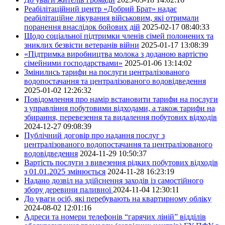
Реабілітаційний центр «Добрий Брат» надає
реабілітаційне лікування військовим, які отримали
поранення внаслідок бойових дій
2025-02-17 08:40:33
Щодо соціальної підтримки членів сімей полонених та
зниклих безвісти ветеранів війни
2025-01-17 13:08:39
«Підтримка виробництва молока з доданою вартістю
сімейними господарствами»
2025-01-06 13:14:02
Змінились тарифи на послуги централізованого
водопостачання та централізованого водовідведення
2025-01-02 12:26:32
Повідомлення про намір встановити тарифи на послуги
з управління побутовими відходами, а також тарифи на
збирання, перевезення та видалення побутових відходів
2024-12-27 09:08:39
Публічний договір про надання послуг з
централізованого водопостачання та централізованого
водовідведення
2024-11-29 10:50:37
Вартість послуги з вивезення рідких побутових відходів
з 01.01.2025 змінюється
2024-11-28 16:23:19
Надано дозвіл на здійснення заходів із самостійного
збору деревини паливної
2024-11-04 12:30:11
До уваги осіб, які перебувають на квартирному обліку
2024-08-02 12:01:16
Адреси та номери телефонів “гарячих ліній” відділів