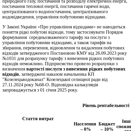
природного газу, постачання та розподілу електричної енергії,
постачання теплової енергії, постачання гарячої води,
централізованого водопостачання, централізованого
водовідведення, управління побутовими відходами.
У Законі України «Про управління відходами» не наводиться
поняття рідкі побутові відходи, тому застосовувати Порядок
формування середньозваженого тарифу на послуги з
управління побутовими відходами, а також тарифів на
збирання, перевезення, відновлення та видалення побутових
відходів затвердженого Постановою КМУ від 26.09.2023 року
№1031 для розрахунку тарифу з вивезення рідких побутових
відходів неможливо. Підприємство провело розрахунки з
визначення
вартості послуги з виве
зення рідких побутових
відходів
, затверджені наказом начальника КП
"Козелецьводоканал" Козелецької селищної ради від
27.11.2024 року №68-О. Відповідна калькуляція
запроваджується з 01 січня 2025 року.
Рівень рентабельності
Стаття витрат
Інш
Населення
Бюджет
спожив
– 0%
– 10%