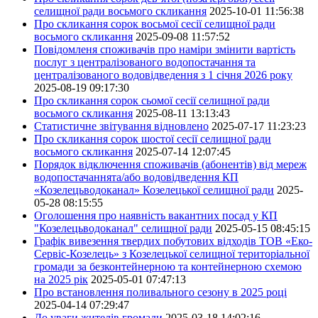
селищної ради восьмого скликання
2025-10-01 11:56:38
Про скликання сорок восьмої сесії селищної ради
восьмого скликання
2025-09-08 11:57:52
Повідомленя споживачів про наміри змінити вартість
послуг з централізованого водопостачання та
централізованого водовідведення з 1 січня 2026 року
2025-08-19 09:17:30
Про скликання сорок сьомої сесії селищної ради
восьмого скликання
2025-08-11 13:13:43
Статистичне звітування відновлено
2025-07-17 11:23:23
Про скликання сорок шостої сесії селищної ради
восьмого скликання
2025-07-14 12:07:45
Порядок відключення споживачів (абонентів) від мереж
водопостачаннята/або водовідведення КП
«Козелецьводоканал» Козелецької селищної ради
2025-
05-28 08:15:55
Оголошення про наявність вакантних посад у КП
"Козелецьводоканал" селищної ради
2025-05-15 08:45:15
Графік вивезення твердих побутових відходів ТОВ «Еко-
Сервіс-Козелець» з Козелецької селищної територіальної
громади за безконтейнерною та контейнерною схемою
на 2025 рік
2025-05-01 07:47:13
Про встановлення поливального сезону в 2025 році
2025-04-14 07:29:47
До уваги жителів громади
2025-03-18 14:02:16