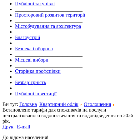
Публічні закупівлі
___________________________
Просторовий розвиток території
___________________________
Містобудування та архітектура
___________________________
Благоустрій
___________________________
Безпека і оборона
___________________________
Місцеві вибори
___________________________
Сторінка профспілки
___________________________
Безбар’єрність
___________________________
Публічні інвестиції
Ви тут:
Головна
Квартирний облік
Оголошення
Встановлено тарифи для споживачів на послуги
централізованого водопостачання та водовідведення на 2026
рік.
Друк
|
E-mail
До відома населення!