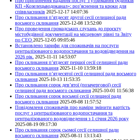
Про припинення надання послуг з утримання будинків
КП «Козелецьводоканал»: роз’яснення та кроки для
співвласників
2025-12-17 14:07:36
Про скликання п’ятдесят другої сесії селищної ради
восьмого скликання
2025-12-08 13:52:00
Про проведення громадських слухань до проєкту
містобудівної документації на місцевому рівні та Звіту
по СЕО
2025-12-05 09:05:46
Встановлено тарифи для споживачів на послуги
централізованого водопостачання та водовідведення на
2026 рік.
2025-11-11 14:53:07
Про скликання п’ятдесят першої сесії селищної ради
восьмого скликання
2025-11-10 13:59:18
Про скликання п’ятдесятої сесії селищної ради восьмого
скликання
2025-10-13 11:53:35
Про скликання сорок дев’ятої (позачергової) сесії
селищної ради восьмого скликання
2025-10-01 11:56:38
Про скликання сорок восьмої сесії селищної ради
восьмого скликання
2025-09-08 11:57:52
Повідомленя споживачів про наміри змінити вартість
послуг з централізованого водопостачання та
централізованого водовідведення з 1 січня 2026 року
2025-08-19 09:17:30
Про скликання сорок сьомої сесії селищної ради
восьмого скликання
2025-08-11 13:13:43