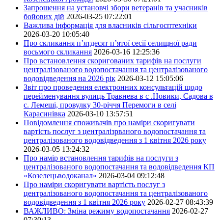
Запрошення на установчі збори ветеранів та учасників
бойових дій
2026-03-25 07:22:01
Важлива інформація для власників сільгосптехніки
2026-03-20 10:05:40
Про скликання п’ятдесят п’ятої сесії селищної ради
восьмого скликання
2026-03-16 12:25:36
Про встановлення скоригованих тарифів на послуги
централізованого водопостачання та централізованого
водовідведення на 2026 рік
2026-03-12 15:05:06
Звіт про проведення електронних консультацій щодо
перейменування вулиць Травнева в с .Новики, Садова в
с. Лемеші, провулку 30-річчя Перемоги в селі
Карасинівка
2026-03-10 13:57:51
Повідомлення споживачів про наміри скоригувати
вартість послуг з централізрваного водопостачання та
централізованого водовідведення з 1 квітня 2026 року
2026-03-05 13:24:32
Про намір встановлення тарифів на послуги з
централізованого водопостачання та водовідведення КП
«Козелецьводоканал»
2026-03-04 09:12:48
Про наміри скоригувати вартість послуг з
централізованого водопостачання та централізованого
водовідведення з 1 квітня 2026 року
2026-02-27 08:43:39
ВАЖЛИВО: Зміна режиму водопостачання
2026-02-27
07:30:13