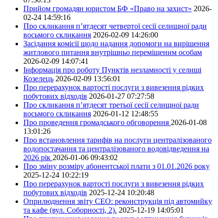
Прийом громадян юристом БФ «Право на захист»
2026-
02-24 14:59:16
Про скликання п’ятдесят четвертої сесії селищної ради
восьмого скликання
2026-02-09 14:26:00
Засідання комісії щодо надання допомоги на вирішення
житлового питання внутрішньо переміщеним особам
2026-02-09 14:07:41
Інформація про роботу Пунктів незламності у селищі
Козелець
2026-02-09 13:56:01
Про перерахунок вартості послуги з вивезення рідких
побутових відходів
2026-01-27 07:27:58
Про скликання п’ятдесят третьої сесії селищної ради
восьмого скликання
2026-01-12 12:48:55
Про проведення громадського обговорення
2026-01-08
13:01:26
Про встановлення тарифів на послуги централізованого
водопостачання та централізованого водовідведення на
2026 рік
2026-01-06 09:43:02
Про зміну розміру абонентської плати з 01.01.2026 року
2025-12-24 10:22:19
Про перерахунок вартості послуги з вивезення рідких
побутових відходів
2025-12-24 10:20:48
Оприлюднення звіту СЕО: реконструкція під автомийку
та кафе (вул. Соборності, 2).
2025-12-19 14:05:01