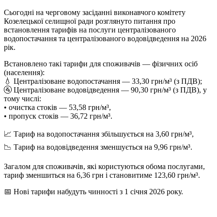
Сьогодні на черговому засіданні виконавчого комітету
Козелецької селищної ради розглянуто питання про
встановлення тарифів на послуги централізованого
водопостачання та централізованого водовідведення на 2026
рік.
Встановлено такі тарифи для споживачів — фізичних осіб
(населення):
💧 Централізоване водопостачання — 33,30 грн/м³ (з ПДВ);
🚰 Централізоване водовідведення — 90,30 грн/м³ (з ПДВ), у
тому числі:
• очистка стоків — 53,58 грн/м³,
• пропуск стоків — 36,72 грн/м³.
📈 Тариф на водопостачання збільшується на 3,60 грн/м³,
📉 Тариф на водовідведення зменшується на 9,96 грн/м³.
Загалом для споживачів, які користуються обома послугами,
тариф зменшиться на 6,36 грн і становитиме 123,60 грн/м³.
📅 Нові тарифи набудуть чинності з 1 січня 2026 року.