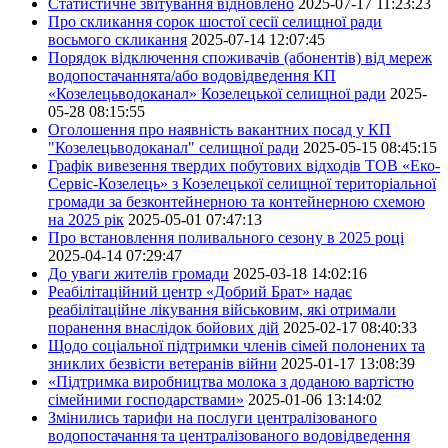
Статистичне звітування відновлено
2025-07-17 11:23:23
Про скликання сорок шостої сесії селищної ради
восьмого скликання
2025-07-14 12:07:45
Порядок відключення споживачів (абонентів) від мереж
водопостачаннята/або водовідведення КП
«Козелецьводоканал» Козелецької селищної ради
2025-
05-28 08:15:55
Оголошення про наявність вакантних посад у КП
"Козелецьводоканал" селищної ради
2025-05-15 08:45:15
Графік вивезення твердих побутових відходів ТОВ «Еко-
Сервіс-Козелець» з Козелецької селищної територіальної
громади за безконтейнерною та контейнерною схемою
на 2025 рік
2025-05-01 07:47:13
Про встановлення поливального сезону в 2025 році
2025-04-14 07:29:47
До уваги жителів громади
2025-03-18 14:02:16
Реабілітаційний центр «Добрий Брат» надає
реабілітаційне лікування військовим, які отримали
поранення внаслідок бойових дій
2025-02-17 08:40:33
Щодо соціальної підтримки членів сімей полонених та
зниклих безвісти ветеранів війни
2025-01-17 13:08:39
«Підтримка виробництва молока з доданою вартістю
сімейними господарствами»
2025-01-06 13:14:02
Змінились тарифи на послуги централізованого
водопостачання та централізованого водовідведення