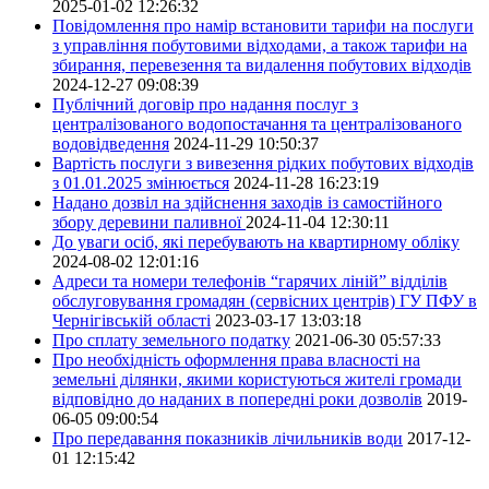
2025-01-02 12:26:32
Повідомлення про намір встановити тарифи на послуги
з управління побутовими відходами, а також тарифи на
збирання, перевезення та видалення побутових відходів
2024-12-27 09:08:39
Публічний договір про надання послуг з
централізованого водопостачання та централізованого
водовідведення
2024-11-29 10:50:37
Вартість послуги з вивезення рідких побутових відходів
з 01.01.2025 змінюється
2024-11-28 16:23:19
Надано дозвіл на здійснення заходів із самостійного
збору деревини паливної
2024-11-04 12:30:11
До уваги осіб, які перебувають на квартирному обліку
2024-08-02 12:01:16
Адреси та номери телефонів “гарячих ліній” відділів
обслуговування громадян (сервісних центрів) ГУ ПФУ в
Чернігівській області
2023-03-17 13:03:18
Про сплату земельного податку
2021-06-30 05:57:33
Про необхідність оформлення права власності на
земельні ділянки, якими користуються жителі громади
відповідно до наданих в попередні роки дозволів
2019-
06-05 09:00:54
Про передавання показників лічильників води
2017-12-
01 12:15:42