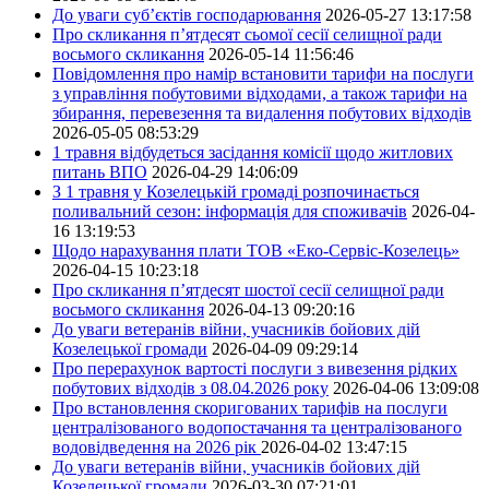
До уваги суб’єктів господарювання
2026-05-27 13:17:58
Про скликання п’ятдесят сьомої сесії селищної ради
восьмого скликання
2026-05-14 11:56:46
Повідомлення про намір встановити тарифи на послуги
з управління побутовими відходами, а також тарифи на
збирання, перевезення та видалення побутових відходів
2026-05-05 08:53:29
1 травня відбудеться засідання комісії щодо житлових
питань ВПО
2026-04-29 14:06:09
З 1 травня у Козелецькій громаді розпочинається
поливальний сезон: інформація для споживачів
2026-04-
16 13:19:53
Щодо нарахування плати ТОВ «Еко-Сервіс-Козелець»
2026-04-15 10:23:18
Про скликання п’ятдесят шостої сесії селищної ради
восьмого скликання
2026-04-13 09:20:16
До уваги ветеранів війни, учасників бойових дій
Козелецької громади
2026-04-09 09:29:14
Про перерахунок вартості послуги з вивезення рідких
побутових відходів з 08.04.2026 року
2026-04-06 13:09:08
Про встановлення скоригованих тарифів на послуги
централізованого водопостачання та централізованого
водовідведення на 2026 рік
2026-04-02 13:47:15
До уваги ветеранів війни, учасників бойових дій
Козелецької громади
2026-03-30 07:21:01