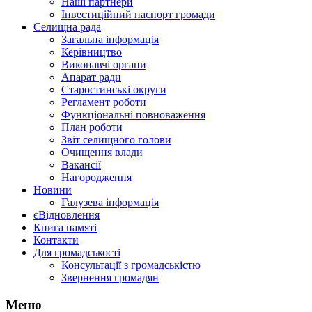
Наші партнери
Інвестиційний паспорт громади
Селищна рада
Загальна інформація
Керівництво
Виконавчі органи
Апарат ради
Старостинські округи
Регламент роботи
Функціональні повноваження
План роботи
Звіт селищного голови
Очищення влади
Вакансії
Нагородження
Новини
Галузева інформація
єВідновлення
Книга памяті
Контакти
Для громадськості
Консультації з громадськістю
Звернення громадян
Меню