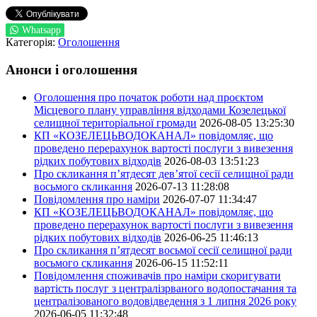
Whatsapp
Категорія:
Оголошення
Анонси і оголошення
Оголошення про початок роботи над проєктом
Місцевого плану управління відходами Козелецької
селищної територіальної громади
2026-08-05 13:25:30
КП «КОЗЕЛЕЦЬВОДОКАНАЛ» повідомляє, що
проведено перерахунок вартості послуги з вивезення
рідких побутових відходів
2026-08-03 13:51:23
Про скликання п’ятдесят дев’ятої сесії селищної ради
восьмого скликання
2026-07-13 11:28:08
Повідомлення про наміри
2026-07-07 11:34:47
КП «КОЗЕЛЕЦЬВОДОКАНАЛ» повідомляє, що
проведено перерахунок вартості послуги з вивезення
рідких побутових відходів
2026-06-25 11:46:13
Про скликання п’ятдесят восьмої сесії селищної ради
восьмого скликання
2026-06-15 11:52:11
Повідомлення споживачів про наміри скоригувати
вартість послуг з централізрваного водопостачання та
централізованого водовідведення з 1 липня 2026 року
2026-06-05 11:32:48