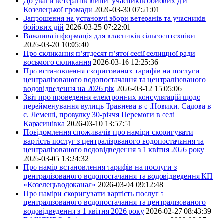
До уваги ветеранів війни, учасників бойових дій
Козелецької громади
2026-03-30 07:21:01
Запрошення на установчі збори ветеранів та учасників
бойових дій
2026-03-25 07:22:01
Важлива інформація для власників сільгосптехніки
2026-03-20 10:05:40
Про скликання п’ятдесят п’ятої сесії селищної ради
восьмого скликання
2026-03-16 12:25:36
Про встановлення скоригованих тарифів на послуги
централізованого водопостачання та централізованого
водовідведення на 2026 рік
2026-03-12 15:05:06
Звіт про проведення електронних консультацій щодо
перейменування вулиць Травнева в с .Новики, Садова в
с. Лемеші, провулку 30-річчя Перемоги в селі
Карасинівка
2026-03-10 13:57:51
Повідомлення споживачів про наміри скоригувати
вартість послуг з централізрваного водопостачання та
централізованого водовідведення з 1 квітня 2026 року
2026-03-05 13:24:32
Про намір встановлення тарифів на послуги з
централізованого водопостачання та водовідведення КП
«Козелецьводоканал»
2026-03-04 09:12:48
Про наміри скоригувати вартість послуг з
централізованого водопостачання та централізованого
водовідведення з 1 квітня 2026 року
2026-02-27 08:43:39