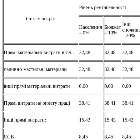
Рівень рентабельності
Стаття витрат
Інші
Населення
Бюджет
спожива
– 0%
– 10%
– 20%
Прямі матеріальні витрати в т.ч.:
32,48
32,48
32,48
паливно-мастильні матеріали
32,48
32,48
32,48
інші прямі матеріальні витрати
0,00
0,00
0,00
Прямі витрати на оплату праці
38,41
38,41
38,41
Інші прямі витрати:
15,43
15,43
15,43
ЄСВ
8,45
8,45
8,45