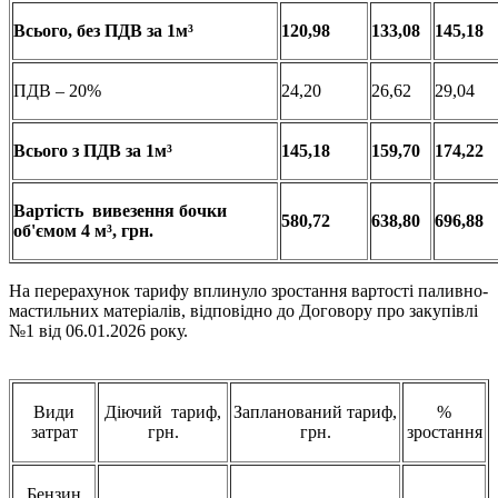
Всього
, без ПДВ за 1м³
120,98
133,08
145,18
ПДВ – 20%
24,20
26,62
29,04
Всього
з
ПДВ за 1м³
145,18
159,70
174,22
Вартість
вивезення
бочки
580,72
638,80
696,88
об'ємом
4 м³
, грн.
На перерахунок тарифу вплинуло зростання вартості паливно-
мастильних матеріалів, відповідно до Договору про закупівлі
№1 від 06.01.2026 року.
Види
Діючий тариф,
Запланований тариф,
%
затрат
грн.
грн.
зростання
Бензин