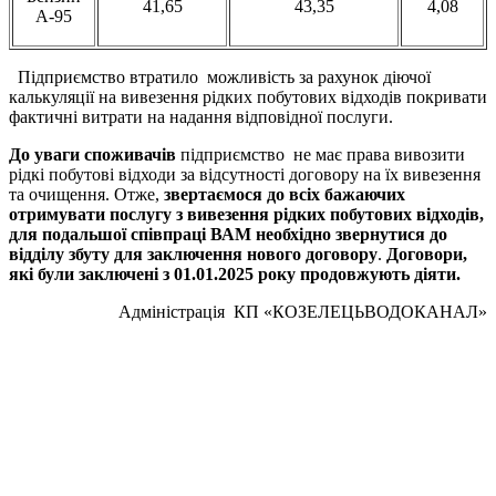
41,65
43,35
4,08
А-95
Підприємство втратило можливість за рахунок діючої
калькуляції на вивезення рідких побутових відходів покривати
фактичні витрати на надання відповідної послуги.
До уваги споживачів
підприємство не має права вивозити
рідкі побутові відходи за відсутності договору на їх вивезення
та очищення. Отже,
звертаємося до всіх бажаючих
отримувати послугу з вивезення рідких побутових відходів,
для подальшої співпраці ВАМ необхідно звернутися до
відділу збуту для
заключення
нового договору
.
Договори,
які були
заключ
е
ні
з 01.0
1
.2025 року продовжують діяти.
Адміністрація КП «КОЗЕЛЕЦЬВОДОКАНАЛ»