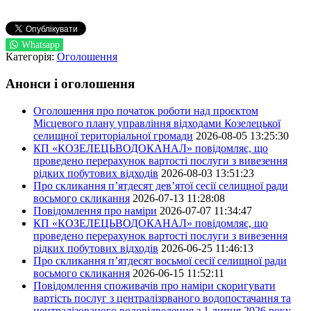
Whatsapp
Категорія:
Оголошення
Анонси і оголошення
Оголошення про початок роботи над проєктом
Місцевого плану управління відходами Козелецької
селищної територіальної громади
2026-08-05 13:25:30
КП «КОЗЕЛЕЦЬВОДОКАНАЛ» повідомляє, що
проведено перерахунок вартості послуги з вивезення
рідких побутових відходів
2026-08-03 13:51:23
Про скликання п’ятдесят дев’ятої сесії селищної ради
восьмого скликання
2026-07-13 11:28:08
Повідомлення про наміри
2026-07-07 11:34:47
КП «КОЗЕЛЕЦЬВОДОКАНАЛ» повідомляє, що
проведено перерахунок вартості послуги з вивезення
рідких побутових відходів
2026-06-25 11:46:13
Про скликання п’ятдесят восьмої сесії селищної ради
восьмого скликання
2026-06-15 11:52:11
Повідомлення споживачів про наміри скоригувати
вартість послуг з централізрваного водопостачання та
централізованого водовідведення з 1 липня 2026 року