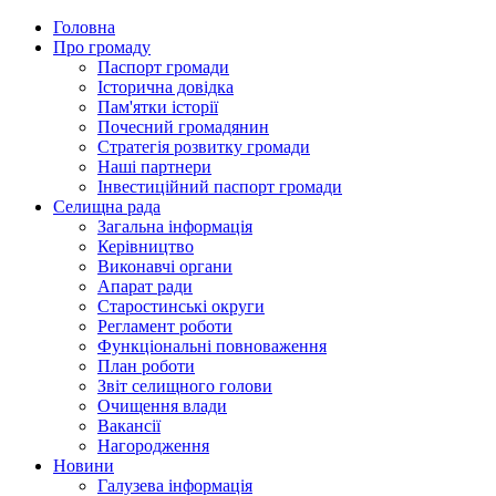
Головна
Про громаду
Паспорт громади
Історична довідка
Пам'ятки історії
Почесний громадянин
Стратегія розвитку громади
Наші партнери
Інвестиційний паспорт громади
Селищна рада
Загальна інформація
Керівництво
Виконавчі органи
Апарат ради
Старостинські округи
Регламент роботи
Функціональні повноваження
План роботи
Звіт селищного голови
Очищення влади
Вакансії
Нагородження
Новини
Галузева інформація