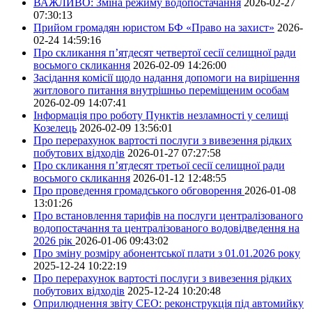
ВАЖЛИВО: Зміна режиму водопостачання
2026-02-27
07:30:13
Прийом громадян юристом БФ «Право на захист»
2026-
02-24 14:59:16
Про скликання п’ятдесят четвертої сесії селищної ради
восьмого скликання
2026-02-09 14:26:00
Засідання комісії щодо надання допомоги на вирішення
житлового питання внутрішньо переміщеним особам
2026-02-09 14:07:41
Інформація про роботу Пунктів незламності у селищі
Козелець
2026-02-09 13:56:01
Про перерахунок вартості послуги з вивезення рідких
побутових відходів
2026-01-27 07:27:58
Про скликання п’ятдесят третьої сесії селищної ради
восьмого скликання
2026-01-12 12:48:55
Про проведення громадського обговорення
2026-01-08
13:01:26
Про встановлення тарифів на послуги централізованого
водопостачання та централізованого водовідведення на
2026 рік
2026-01-06 09:43:02
Про зміну розміру абонентської плати з 01.01.2026 року
2025-12-24 10:22:19
Про перерахунок вартості послуги з вивезення рідких
побутових відходів
2025-12-24 10:20:48
Оприлюднення звіту СЕО: реконструкція під автомийку