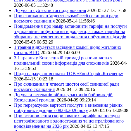
2026-06-05 11:32:48
До уваги суб’єктів господарювання
2026-05-27 13:17:58
Про скликання п’ятдесят сьомої сесії селищної ради
восьмого скликання
2026-05-14 11:56:46
Повідомлення про намір встановити тарифи на послуги
з управління побутовими відходами, а також тарифи на
збирання, перевезення та видалення побутових відходів
2026-05-05 08:53:29
1 травня відбудеться засідання комісії щодо житлових
питань ВПО
2026-04-29 14:06:09
З 1 травня у Козелецькій громаді розпочинається
поливальний сезон: інформація для споживачів
2026-04-
16 13:19:53
Щодо нарахування плати ТОВ «Еко-Сервіс-Козелець»
2026-04-15 10:23:18
Про скликання п’ятдесят шостої сесії селищної ради
восьмого скликання
2026-04-13 09:20:16
До уваги ветеранів війни, учасників бойових дій
Козелецької громади
2026-04-09 09:29:14
Про перерахунок вартості послуги з вивезення рідких
побутових відходів з 08.04.2026 року
2026-04-06 13:09:08
Про встановлення скоригованих тарифів на послуги
централізованого водопостачання та централізованого
водовідведення на 2026 рік
2026-04-02 13:47:15