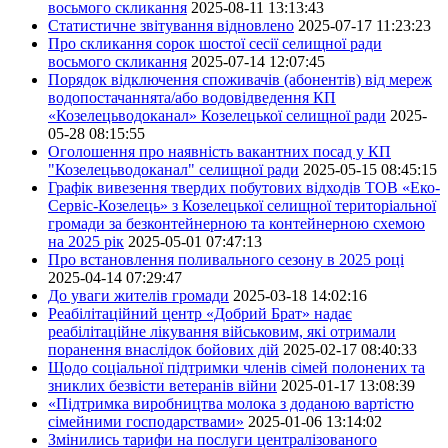
восьмого скликання
2025-08-11 13:13:43
Статистичне звітування відновлено
2025-07-17 11:23:23
Про скликання сорок шостої сесії селищної ради
восьмого скликання
2025-07-14 12:07:45
Порядок відключення споживачів (абонентів) від мереж
водопостачаннята/або водовідведення КП
«Козелецьводоканал» Козелецької селищної ради
2025-
05-28 08:15:55
Оголошення про наявність вакантних посад у КП
"Козелецьводоканал" селищної ради
2025-05-15 08:45:15
Графік вивезення твердих побутових відходів ТОВ «Еко-
Сервіс-Козелець» з Козелецької селищної територіальної
громади за безконтейнерною та контейнерною схемою
на 2025 рік
2025-05-01 07:47:13
Про встановлення поливального сезону в 2025 році
2025-04-14 07:29:47
До уваги жителів громади
2025-03-18 14:02:16
Реабілітаційний центр «Добрий Брат» надає
реабілітаційне лікування військовим, які отримали
поранення внаслідок бойових дій
2025-02-17 08:40:33
Щодо соціальної підтримки членів сімей полонених та
зниклих безвісти ветеранів війни
2025-01-17 13:08:39
«Підтримка виробництва молока з доданою вартістю
сімейними господарствами»
2025-01-06 13:14:02
Змінились тарифи на послуги централізованого