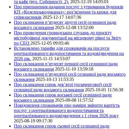
та кафе (вул. Соборності, 2).
2025-12-19 14:05:01
Про припинення надання послуг з утримання будинків
КП «Козелецьводоканал»: роз’яснення та кроки для
співвласників
2025-12-17 14:07:36
Про скликання п’ятдесят другої сесії селищної ради
восьмого скликання
2025-12-08 13:52:00
Про проведення громадських слухань до проєкту
містобудівної документації на місцевому рівні та Звіту
по СЕО
2025-12-05 09:05:46
Встановлено тарифи для споживачів на послуги
централізованого водопостачання та водовідведення на
2026 рік.
2025-11-11 14:53:07
Про скликання п’ятдесят першої сесії селищної ради
восьмого скликання
2025-11-10 13:59:18
Про скликання п’ятдесятої сесії селищної ради восьмого
скликання
2025-10-13 11:53:35
Про скликання сорок дев’ятої (позачергової) сесії
селищної ради восьмого скликання
2025-10-01 11:56:38
Про скликання сорок восьмої сесії селищної ради
восьмого скликання
2025-09-08 11:57:52
Повідомленя споживачів про наміри змінити вартість
послуг з централізованого водопостачання та
централізованого водовідведення з 1 січня 2026 року
2025-08-19 09:17:30
Про скликання сорок сьомої сесії селищної ради