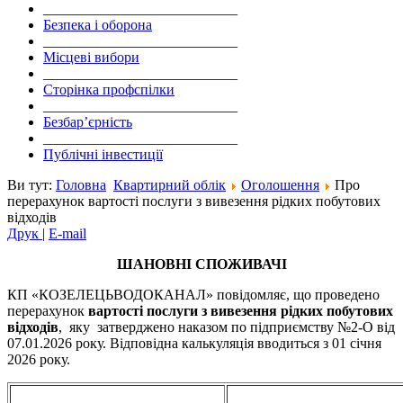
___________________________
Безпека і оборона
___________________________
Місцеві вибори
___________________________
Сторінка профспілки
___________________________
Безбар’єрність
___________________________
Публічні інвестиції
Ви тут:
Головна
Квартирний облік
Оголошення
Про
перерахунок вартості послуги з вивезення рідких побутових
відходів
Друк
|
E-mail
ШАНОВНІ СПОЖИВАЧІ
КП «КОЗЕЛЕЦЬВОДОКАНАЛ» повідомляє, що проведено
перерахунок
вартості послуги з виве
зення рідких побутових
відходів
, яку затверджено наказом по підприємству №2-О від
07.01.2026 року. Відповідна калькуляція вводиться з 01 січня
2026 року.