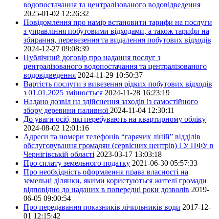
водопостачання та централізованого водовідведення
2025-01-02 12:26:32
Повідомлення про намір встановити тарифи на послуги
з управління побутовими відходами, а також тарифи на
збирання, перевезення та видалення побутових відходів
2024-12-27 09:08:39
Публічний договір про надання послуг з
централізованого водопостачання та централізованого
водовідведення
2024-11-29 10:50:37
Вартість послуги з вивезення рідких побутових відходів
з 01.01.2025 змінюється
2024-11-28 16:23:19
Надано дозвіл на здійснення заходів із самостійного
збору деревини паливної
2024-11-04 12:30:11
До уваги осіб, які перебувають на квартирному обліку
2024-08-02 12:01:16
Адреси та номери телефонів “гарячих ліній” відділів
обслуговування громадян (сервісних центрів) ГУ ПФУ в
Чернігівській області
2023-03-17 13:03:18
Про сплату земельного податку
2021-06-30 05:57:33
Про необхідність оформлення права власності на
земельні ділянки, якими користуються жителі громади
відповідно до наданих в попередні роки дозволів
2019-
06-05 09:00:54
Про передавання показників лічильників води
2017-12-
01 12:15:42