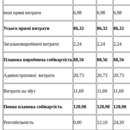
інші прямі витрати
6,98
6,98
6,98
Усього
прямі
витрати
86,32
86,32
86,32
Загальновиробничі витрати
2,24
2,24
2,24
Планова
виробнича
собівартість
88,56
88,56
88,56
Адміністративні витрати
20,73
20,73
20,73
Витрати на збут
11,69
11,69
11,69
Повна
планова
собівартість
120,98
120,98
120,98
Рентабельність
0,00
12,10
24,20