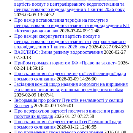
вартість послуг з централізрваного водопостачання та
централізованого водовідведення з 1 квітня 2026 року
2026-03-05 13:24:32
Про намір встановлення тарифів на послуги з
централізованого водопостачання та водовідведення КП
«Козелецьводоканал»
2026-03-04 09:12:48
Про наміри скоригувати вартість послуг з
централізованого водопостачання та централізованого
водовідведення з 1 квітня 2026 року
2026-02-27 08:43:39
ВАЖЛИВО: Зміна режиму водопостачання
2026-02-27
07:30:13
Прийом громадян юристом БФ «Право на захист»
2026-
02-24 14:59:16
Про скликання п’ятдесят четвертої сесії селищної ради
восьмого скликання
2026-02-09 14:26:00
Засідання комісії щодо надання допомоги на вирішення
житлового питання внутрішньо переміщеним особам
2026-02-09 14:07:41
Інформація про роботу Пунктів незламності у селищі
Козелець
2026-02-09 13:56:01
Про перерахунок вартості послуги з вивезення рідких
побутових відходів
2026-01-27 07:27:58
Про скликання п’ятдесят третьої сесії селищної ради
восьмого скликання
2026-01-12 12:48:55
Про проведення громадського обговорення
2026-01-08