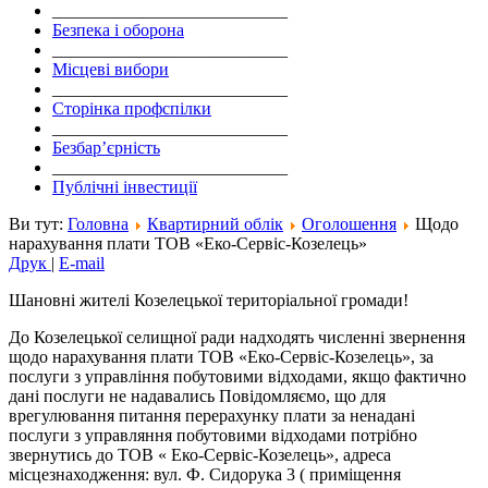
___________________________
Безпека і оборона
___________________________
Місцеві вибори
___________________________
Сторінка профспілки
___________________________
Безбар’єрність
___________________________
Публічні інвестиції
Ви тут:
Головна
Квартирний облік
Оголошення
Щодо
нарахування плати ТОВ «Еко-Сервіс-Козелець»
Друк
|
E-mail
Шановні жителі Козелецької територіальної громади!
До Козелецької селищної ради надходять численні звернення
щодо нарахування плати ТОВ «Еко-Сервіс-Козелець», за
послуги з управління побутовими відходами, якщо фактично
дані послуги не надавались Повідомляємо, що для
врегулювання питання перерахунку плати за ненадані
послуги з управляння побутовими відходами потрібно
звернутись до ТОВ « Еко-Сервіс-Козелець», адреса
місцезнаходження: вул. Ф. Сидорука 3 ( приміщення