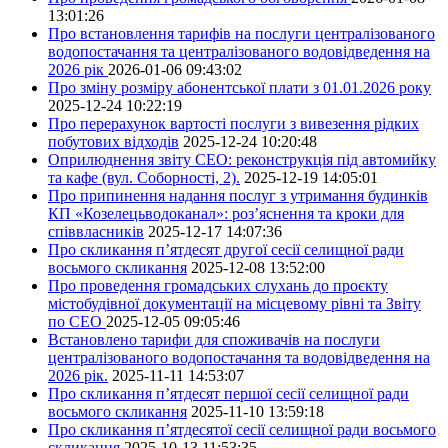
13:01:26
Про встановлення тарифів на послуги централізованого
водопостачання та централізованого водовідведення на
2026 рік
2026-01-06 09:43:02
Про зміну розміру абонентської плати з 01.01.2026 року
2025-12-24 10:22:19
Про перерахунок вартості послуги з вивезення рідких
побутових відходів
2025-12-24 10:20:48
Оприлюднення звіту СЕО: реконструкція під автомийку
та кафе (вул. Соборності, 2).
2025-12-19 14:05:01
Про припинення надання послуг з утримання будинків
КП «Козелецьводоканал»: роз’яснення та кроки для
співвласників
2025-12-17 14:07:36
Про скликання п’ятдесят другої сесії селищної ради
восьмого скликання
2025-12-08 13:52:00
Про проведення громадських слухань до проєкту
містобудівної документації на місцевому рівні та Звіту
по СЕО
2025-12-05 09:05:46
Встановлено тарифи для споживачів на послуги
централізованого водопостачання та водовідведення на
2026 рік.
2025-11-11 14:53:07
Про скликання п’ятдесят першої сесії селищної ради
восьмого скликання
2025-11-10 13:59:18
Про скликання п’ятдесятої сесії селищної ради восьмого
скликання
2025-10-13 11:53:35