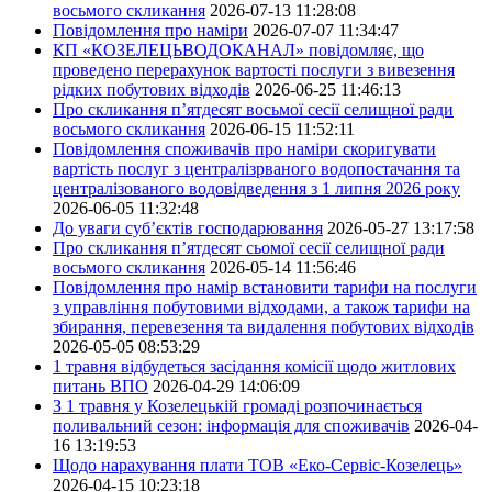
восьмого скликання
2026-07-13 11:28:08
Повідомлення про наміри
2026-07-07 11:34:47
КП «КОЗЕЛЕЦЬВОДОКАНАЛ» повідомляє, що
проведено перерахунок вартості послуги з вивезення
рідких побутових відходів
2026-06-25 11:46:13
Про скликання п’ятдесят восьмої сесії селищної ради
восьмого скликання
2026-06-15 11:52:11
Повідомлення споживачів про наміри скоригувати
вартість послуг з централізрваного водопостачання та
централізованого водовідведення з 1 липня 2026 року
2026-06-05 11:32:48
До уваги суб’єктів господарювання
2026-05-27 13:17:58
Про скликання п’ятдесят сьомої сесії селищної ради
восьмого скликання
2026-05-14 11:56:46
Повідомлення про намір встановити тарифи на послуги
з управління побутовими відходами, а також тарифи на
збирання, перевезення та видалення побутових відходів
2026-05-05 08:53:29
1 травня відбудеться засідання комісії щодо житлових
питань ВПО
2026-04-29 14:06:09
З 1 травня у Козелецькій громаді розпочинається
поливальний сезон: інформація для споживачів
2026-04-
16 13:19:53
Щодо нарахування плати ТОВ «Еко-Сервіс-Козелець»
2026-04-15 10:23:18