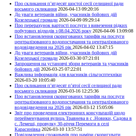
Про скликання п’ятдесят шостої сесії селищної ради
восьмого скликання
2026-04-13 09:20:16
До уваги ветеранів війни, учасників бойових дій
Козелецької громади
2026-04-09 09:29:14
Про перерахунок вартості послуги з вивезення рідких
побутових відходів з 08.04.2026 року
2026-04-06 13:09:08
Про встановлення скоригованих тарифів на послуги
централізованого водопостачання та централізованого
водовідведення на 2026 рік
2026-04-02 13:47:15
До уваги ветеранів війни, учасників бойових дій
Козелецької громади
2026-03-30 07:21:01
Запрошення на установчі збори ветеранів та учасників
бойових дій
2026-03-25 07:22:01
Важлива інформація для власників сільгосптехніки
2026-03-20 10:05:40
Про скликання п’ятдесят п’ятої сесії селищної ради
восьмого скликання
2026-03-16 12:25:36
Про встановлення скоригованих тарифів на послуги
централізованого водопостачання та централізованого
водовідведення на 2026 рік
2026-03-12 15:05:06
Звіт про проведення електронних консультацій щодо
перейменування вулиць Травнева в с .Новики, Садова в
с. Лемеші, провулку 30-річчя Перемоги в селі
Карасинівка
2026-03-10 13:57:51
Повідомлення споживачів про наміри скоригувати