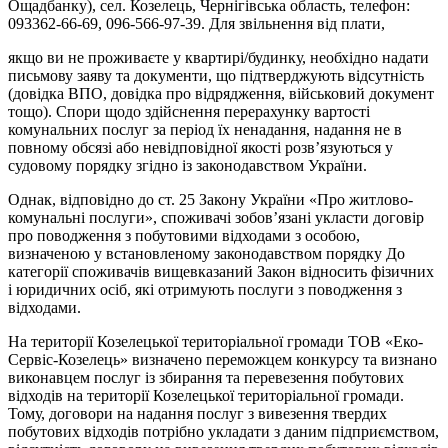
Ощадбанку), сел. Козелець, Чернігівська область, телефон:
093­362-66-69, 096-566-97-39. Для звільнення від плати,
якщо ви не проживаєте у квартирі/будинку, необхідно надати
письмову заяву та документи, що підтверджують відсутність
(довідка ВПО, довідка про відрядження, військовий документ
тощо). Спори щодо здійснення перерахунку вартості
комунальних послуг за період їх ненадання, надання не в
повному обсязі або невідповідної якості розв’язуються у
судовому порядку згідно із законодавством України.
Однак, відповідно до ст. 25 Закону України «Про житлово-
комунальні послуги», споживачі зобов’язані укласти договір
про поводження з побутовими відходами з особою,
визначеною у встановленому законодавством порядку До
категорії споживачів вищевказаний Закон відносить фізичних
і юридичних осіб, які отримують послуги з поводження з
відходами.
На території Козелецької територіальної громади ТОВ «Еко-
Сервіс-Козелець» визначено переможцем конкурсу та визнано
виконавцем послуг із збирання та перевезення побутових
відходів на території Козелецької територіальної громади.
Тому, договори на надання послуг з вивезення твердих
побутових відходів потрібно укладати з даним підприємством,