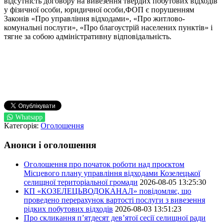
відсутність договору на вивезення твердих побутових відходів
у фізичної особи, юридичної особи,ФОП є порушенням
Законів «Про управління відходами», «Про житлово-
комунальні послуги», «Про благоустрій населених пунктів» і
тягне за собою адміністративну відповідальність.
Whatsapp
Категорія:
Оголошення
Анонси і оголошення
Оголошення про початок роботи над проєктом
Місцевого плану управління відходами Козелецької
селищної територіальної громади
2026-08-05 13:25:30
КП «КОЗЕЛЕЦЬВОДОКАНАЛ» повідомляє, що
проведено перерахунок вартості послуги з вивезення
рідких побутових відходів
2026-08-03 13:51:23
Про скликання п’ятдесят дев’ятої сесії селищної ради