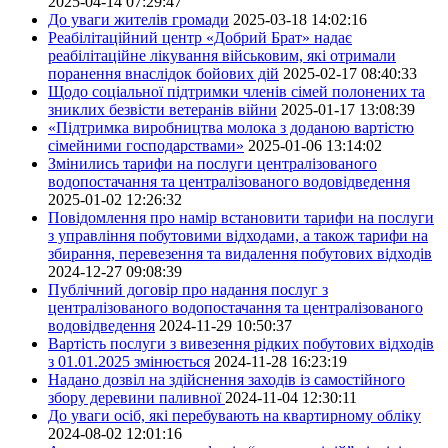
2025-04-14 07:29:47
До уваги жителів громади
2025-03-18 14:02:16
Реабілітаційний центр «Добрий Брат» надає
реабілітаційне лікування військовим, які отримали
поранення внаслідок бойових дій
2025-02-17 08:40:33
Щодо соціальної підтримки членів сімей полонених та
зниклих безвісти ветеранів війни
2025-01-17 13:08:39
«Підтримка виробництва молока з доданою вартістю
сімейними господарствами»
2025-01-06 13:14:02
Змінились тарифи на послуги централізованого
водопостачання та централізованого водовідведення
2025-01-02 12:26:32
Повідомлення про намір встановити тарифи на послуги
з управління побутовими відходами, а також тарифи на
збирання, перевезення та видалення побутових відходів
2024-12-27 09:08:39
Публічний договір про надання послуг з
централізованого водопостачання та централізованого
водовідведення
2024-11-29 10:50:37
Вартість послуги з вивезення рідких побутових відходів
з 01.01.2025 змінюється
2024-11-28 16:23:19
Надано дозвіл на здійснення заходів із самостійного
збору деревини паливної
2024-11-04 12:30:11
До уваги осіб, які перебувають на квартирному обліку
2024-08-02 12:01:16