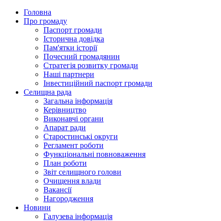
Головна
Про громаду
Паспорт громади
Історична довідка
Пам'ятки історії
Почесний громадянин
Стратегія розвитку громади
Наші партнери
Інвестиційний паспорт громади
Селищна рада
Загальна інформація
Керівництво
Виконавчі органи
Апарат ради
Старостинські округи
Регламент роботи
Функціональні повноваження
План роботи
Звіт селищного голови
Очищення влади
Вакансії
Нагородження
Новини
Галузева інформація