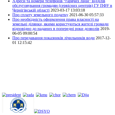
Адреси та номери телефонів “гарячих ліній” відділів
обслуговування громадян (сервісних центрів) ГУ ПФУ в
Чернігівській області
2023-03-17 13:03:18
Про сплату земельного податку
2021-06-30 05:57:33
Про необхідність оформлення права власності на
земельні ділянки, якими користуються жителі громади
відповідно до наданих в попередні роки дозволів
2019-
06-05 09:00:54
Про передавання показників лічильників води
2017-12-
01 12:15:42