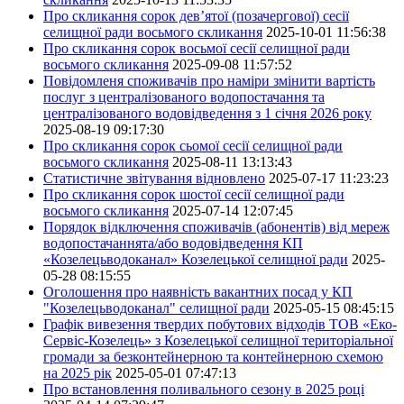
Про скликання сорок дев’ятої (позачергової) сесії
селищної ради восьмого скликання
2025-10-01 11:56:38
Про скликання сорок восьмої сесії селищної ради
восьмого скликання
2025-09-08 11:57:52
Повідомленя споживачів про наміри змінити вартість
послуг з централізованого водопостачання та
централізованого водовідведення з 1 січня 2026 року
2025-08-19 09:17:30
Про скликання сорок сьомої сесії селищної ради
восьмого скликання
2025-08-11 13:13:43
Статистичне звітування відновлено
2025-07-17 11:23:23
Про скликання сорок шостої сесії селищної ради
восьмого скликання
2025-07-14 12:07:45
Порядок відключення споживачів (абонентів) від мереж
водопостачаннята/або водовідведення КП
«Козелецьводоканал» Козелецької селищної ради
2025-
05-28 08:15:55
Оголошення про наявність вакантних посад у КП
"Козелецьводоканал" селищної ради
2025-05-15 08:45:15
Графік вивезення твердих побутових відходів ТОВ «Еко-
Сервіс-Козелець» з Козелецької селищної територіальної
громади за безконтейнерною та контейнерною схемою
на 2025 рік
2025-05-01 07:47:13
Про встановлення поливального сезону в 2025 році