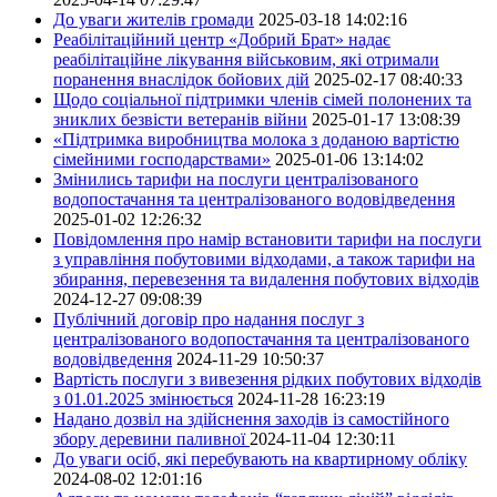
До уваги жителів громади
2025-03-18 14:02:16
Реабілітаційний центр «Добрий Брат» надає
реабілітаційне лікування військовим, які отримали
поранення внаслідок бойових дій
2025-02-17 08:40:33
Щодо соціальної підтримки членів сімей полонених та
зниклих безвісти ветеранів війни
2025-01-17 13:08:39
«Підтримка виробництва молока з доданою вартістю
сімейними господарствами»
2025-01-06 13:14:02
Змінились тарифи на послуги централізованого
водопостачання та централізованого водовідведення
2025-01-02 12:26:32
Повідомлення про намір встановити тарифи на послуги
з управління побутовими відходами, а також тарифи на
збирання, перевезення та видалення побутових відходів
2024-12-27 09:08:39
Публічний договір про надання послуг з
централізованого водопостачання та централізованого
водовідведення
2024-11-29 10:50:37
Вартість послуги з вивезення рідких побутових відходів
з 01.01.2025 змінюється
2024-11-28 16:23:19
Надано дозвіл на здійснення заходів із самостійного
збору деревини паливної
2024-11-04 12:30:11
До уваги осіб, які перебувають на квартирному обліку
2024-08-02 12:01:16