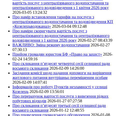
вартість послуг з централізрваного водопостачання та
централізованого водовідведення з 1 квітня 2026 року
2026-03-05 13:24:32
Про намір встановлення тарифів на послуги з
централізованого водопостачання та водовідведення КП
«Козелецьводоканал»
2026-03-04 09:12:48
Про наміри скоригувати вартість послуг з
централізованого водопостачання та централізованого
водовідведення з 1 квітня 2026 року
2026-02-27 08:43:39
ВАЖЛИВО: Зміна режиму водопостачання
2026-02-27
07:30:13
Прийом громадян юристом БФ «Право на захист»
2026-
02-24 14:59:16
Про скликання п’ятдесят четвертої сесії селищної ради
восьмого скликання
2026-02-09 14:26:00
Засідання комісії щодо надання допомоги на вирішення
житлового питання внутрішньо переміщеним особам
2026-02-09 14:07:41
Інформація про роботу Пунктів незламності у селищі
Козелець
2026-02-09 13:56:01
Про перерахунок вартості послуги з вивезення рідких
побутових відходів
2026-01-27 07:27:58
Про скликання п’ятдесят третьої сесії селищної ради
восьмого скликання
2026-01-12 12:48:55
Про проведення громадського обговорення
2026-01-08