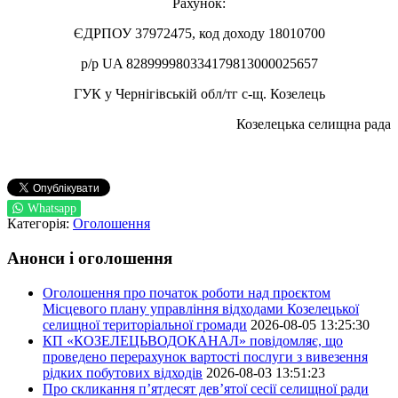
Рахунок:
ЄДРПОУ 37972475, код доходу 18010700
р/р UA 828999980334179813000025657
ГУК у Чернігівській обл/тг с-щ. Козелець
Козелецька селищна рада
Whatsapp
Категорія:
Оголошення
Анонси і оголошення
Оголошення про початок роботи над проєктом
Місцевого плану управління відходами Козелецької
селищної територіальної громади
2026-08-05 13:25:30
КП «КОЗЕЛЕЦЬВОДОКАНАЛ» повідомляє, що
проведено перерахунок вартості послуги з вивезення
рідких побутових відходів
2026-08-03 13:51:23
Про скликання п’ятдесят дев’ятої сесії селищної ради