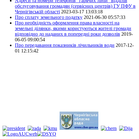
Адреси та номери телефонів “гарячих ліній” відділів
обслуговування громадян (сервісних центрів) ГУ ПФУ в
Чернігівській області
2023-03-17 13:03:18
Про сплату земельного податку
2021-06-30 05:57:33
Про необхідність оформлення права власності на
земельні ділянки, якими користуються жителі громади
відповідно до наданих в попередні роки дозволів
2019-
06-05 09:00:54
Про передавання показників лічильників води
2017-12-
01 12:15:42