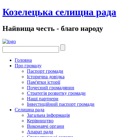
Козелецька селищна рада
Найвища честь - благо народу
Головна
Про громаду
Паспорт громади
Історична довідка
Пам'ятки історії
Почесний громадянин
Стратегія розвитку громади
Наші партнери
Інвестиційний паспорт громади
Селищна рада
Загальна інформація
Керівництво
Виконавчі органи
Апарат ради