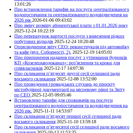
13:01:26
Про встановлення тарифів на послуги централізованого
водопостачання та централізованого водовідведення на
2026 рік
2026-01-06 09:43:02
Про зміну розміру абонентської плати з 01.01.2026 року
2025-12-24 10:22:19
Про перерахунок вартості послуги з вивезення рідких
побутових відходів
2025-12-24 10:20:48
Оприлюднення звіту СЕО: реконструкція під автомийку
та кафе (вул. Соборності, 2).
2025-12-19 14:05:01
Про припинення надання послуг з утримання будинків
КП «Козелецьводоканал»: роз’яснення та кроки для
співвласників
2025-12-17 14:07:36
Про скликання п’ятдесят другої сесії селищної ради
восьмого скликання
2025-12-08 13:52:00
Про проведення громадських слухань до проєкту
містобудівної документації на місцевому рівні та Звіту
по СЕО
2025-12-05 09:05:46
Встановлено тарифи для споживачів на послуги
централізованого водопостачання та водовідведення на
2026 рік.
2025-11-11 14:53:07
Про скликання п’ятдесят першої сесії селищної ради
восьмого скликання
2025-11-10 13:59:18
Про скликання п’ятдесятої сесії селищної ради восьмого
скликання
2025-10-13 11:53:35