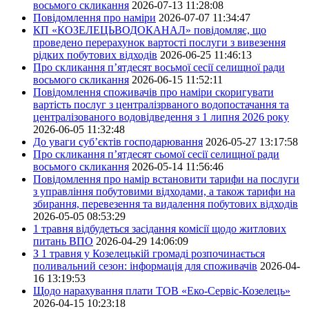
восьмого скликання
2026-07-13 11:28:08
Повідомлення про наміри
2026-07-07 11:34:47
КП «КОЗЕЛЕЦЬВОДОКАНАЛ» повідомляє, що
проведено перерахунок вартості послуги з вивезення
рідких побутових відходів
2026-06-25 11:46:13
Про скликання п’ятдесят восьмої сесії селищної ради
восьмого скликання
2026-06-15 11:52:11
Повідомлення споживачів про наміри скоригувати
вартість послуг з централізрваного водопостачання та
централізованого водовідведення з 1 липня 2026 року
2026-06-05 11:32:48
До уваги суб’єктів господарювання
2026-05-27 13:17:58
Про скликання п’ятдесят сьомої сесії селищної ради
восьмого скликання
2026-05-14 11:56:46
Повідомлення про намір встановити тарифи на послуги
з управління побутовими відходами, а також тарифи на
збирання, перевезення та видалення побутових відходів
2026-05-05 08:53:29
1 травня відбудеться засідання комісії щодо житлових
питань ВПО
2026-04-29 14:06:09
З 1 травня у Козелецькій громаді розпочинається
поливальний сезон: інформація для споживачів
2026-04-
16 13:19:53
Щодо нарахування плати ТОВ «Еко-Сервіс-Козелець»
2026-04-15 10:23:18