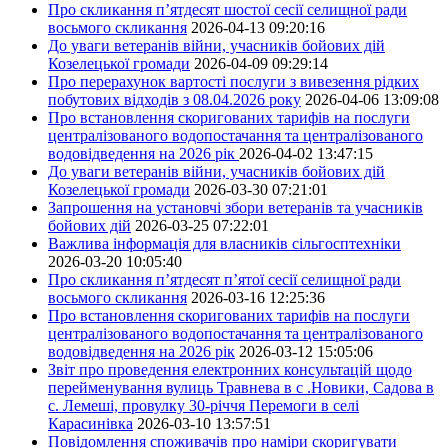
Про скликання п’ятдесят шостої сесії селищної ради
восьмого скликання
2026-04-13 09:20:16
До уваги ветеранів війни, учасників бойових дій
Козелецької громади
2026-04-09 09:29:14
Про перерахунок вартості послуги з вивезення рідких
побутових відходів з 08.04.2026 року
2026-04-06 13:09:08
Про встановлення скоригованих тарифів на послуги
централізованого водопостачання та централізованого
водовідведення на 2026 рік
2026-04-02 13:47:15
До уваги ветеранів війни, учасників бойових дій
Козелецької громади
2026-03-30 07:21:01
Запрошення на установчі збори ветеранів та учасників
бойових дій
2026-03-25 07:22:01
Важлива інформація для власників сільгосптехніки
2026-03-20 10:05:40
Про скликання п’ятдесят п’ятої сесії селищної ради
восьмого скликання
2026-03-16 12:25:36
Про встановлення скоригованих тарифів на послуги
централізованого водопостачання та централізованого
водовідведення на 2026 рік
2026-03-12 15:05:06
Звіт про проведення електронних консультацій щодо
перейменування вулиць Травнева в с .Новики, Садова в
с. Лемеші, провулку 30-річчя Перемоги в селі
Карасинівка
2026-03-10 13:57:51
Повідомлення споживачів про наміри скоригувати