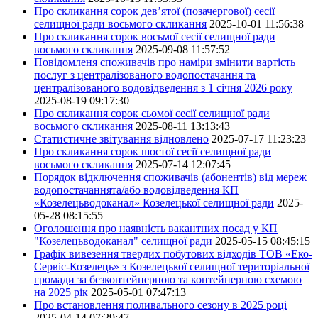
Про скликання сорок дев’ятої (позачергової) сесії
селищної ради восьмого скликання
2025-10-01 11:56:38
Про скликання сорок восьмої сесії селищної ради
восьмого скликання
2025-09-08 11:57:52
Повідомленя споживачів про наміри змінити вартість
послуг з централізованого водопостачання та
централізованого водовідведення з 1 січня 2026 року
2025-08-19 09:17:30
Про скликання сорок сьомої сесії селищної ради
восьмого скликання
2025-08-11 13:13:43
Статистичне звітування відновлено
2025-07-17 11:23:23
Про скликання сорок шостої сесії селищної ради
восьмого скликання
2025-07-14 12:07:45
Порядок відключення споживачів (абонентів) від мереж
водопостачаннята/або водовідведення КП
«Козелецьводоканал» Козелецької селищної ради
2025-
05-28 08:15:55
Оголошення про наявність вакантних посад у КП
"Козелецьводоканал" селищної ради
2025-05-15 08:45:15
Графік вивезення твердих побутових відходів ТОВ «Еко-
Сервіс-Козелець» з Козелецької селищної територіальної
громади за безконтейнерною та контейнерною схемою
на 2025 рік
2025-05-01 07:47:13
Про встановлення поливального сезону в 2025 році
2025-04-14 07:29:47