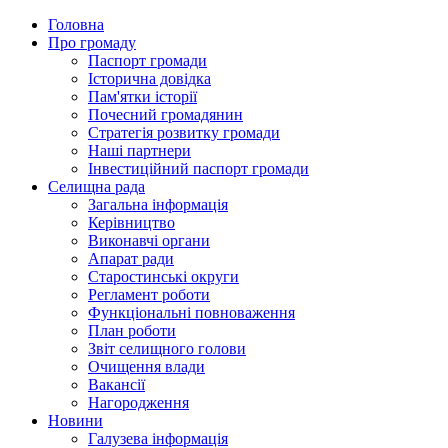
Головна
Про громаду
Паспорт громади
Історична довідка
Пам'ятки історії
Почесний громадянин
Стратегія розвитку громади
Наші партнери
Інвестиційний паспорт громади
Селищна рада
Загальна інформація
Керівництво
Виконавчі органи
Апарат ради
Старостинські округи
Регламент роботи
Функціональні повноваження
План роботи
Звіт селищного голови
Очищення влади
Вакансії
Нагородження
Новини
Галузева інформація