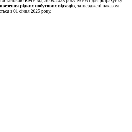
о Постановою КМУ від 26.09.2023 року №1031 для розрахунку
виве
зення рідких побутових відходів
, затверджені наказом
ься з 01 січня 2025 року.