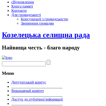
єВідновлення
Книга памяті
Контакти
Для громадськості
Консультації з громадськістю
Звернення громадян
Козелецька селищна рада
Найвища честь - благо народу
Меню
Депутатський корпус
___________________________
Виконавчий комітет
___________________________
Доступ до публічної інформації
___________________________