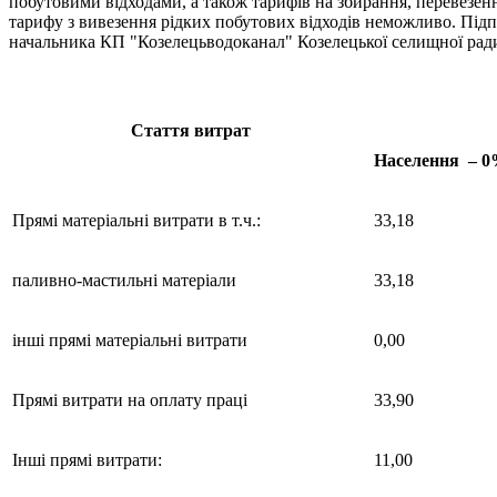
побутовими відходами, а також тарифів на збирання, перевезе
тарифу з вивезення рідких побутових відходів неможливо. Під
начальника КП "Козелецьводоканал" Козелецької селищної ради 
Стаття витрат
Населення – 
Прямі матеріальні витрати в т.ч.:
33,18
паливно-мастильні матеріали
33,18
інші прямі матеріальні витрати
0,00
Прямі витрати на оплату праці
33,90
Інші прямі витрати:
11,00