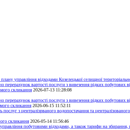
плану управління відходами Козелецької селищної територіальн
ерахунок вартості послуги з вивезення рідких побутових ві
сьмого скликання
2026-07-13 11:28:08
ерахунок вартості послуги з вивезення рідких побутових ві
ьмого скликання
2026-06-15 11:52:11
ь послуг з централізрваного водопостачання та централізованого
мого скликання
2026-05-14 11:56:46
управління побутовими відходами, а також тарифи на збирання, 