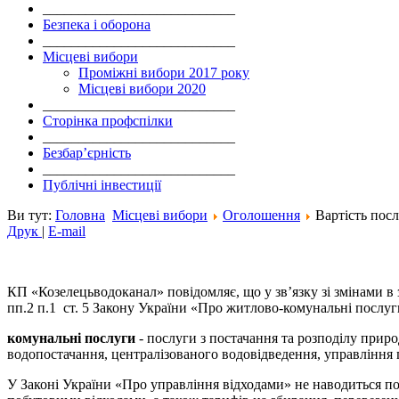
___________________________
Безпека і оборона
___________________________
Місцеві вибори
Проміжні вибори 2017 року
Місцеві вибори 2020
___________________________
Сторінка профспілки
___________________________
Безбар’єрність
___________________________
Публічні інвестиції
Ви тут:
Головна
Місцеві вибори
Оголошення
Вартість посл
Друк
|
E-mail
КП «Козелецьводоканал» повідомляє, що у зв’язку зі змінами в 
пп.2 п.1 ст. 5 Закону України «Про житлово-комунальні послу
комунальні послуги
- послуги з постачання та розподілу природ
водопостачання, централізованого водовідведення, управління
У Законі України «Про управління відходами» не наводиться п