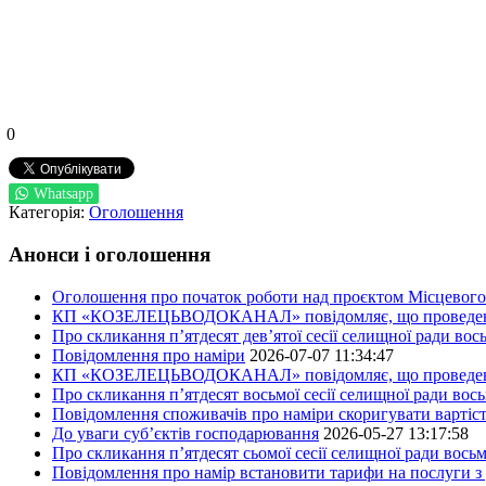
0
Whatsapp
Категорія:
Оголошення
Анонси і оголошення
Оголошення про початок роботи над проєктом Місцевого 
КП «КОЗЕЛЕЦЬВОДОКАНАЛ» повідомляє, що проведено пер
Про скликання п’ятдесят дев’ятої сесії селищної ради во
Повідомлення про наміри
2026-07-07 11:34:47
КП «КОЗЕЛЕЦЬВОДОКАНАЛ» повідомляє, що проведено пер
Про скликання п’ятдесят восьмої сесії селищної ради вос
Повідомлення споживачів про наміри скоригувати вартіст
До уваги суб’єктів господарювання
2026-05-27 13:17:58
Про скликання п’ятдесят сьомої сесії селищної ради вось
Повідомлення про намір встановити тарифи на послуги з 