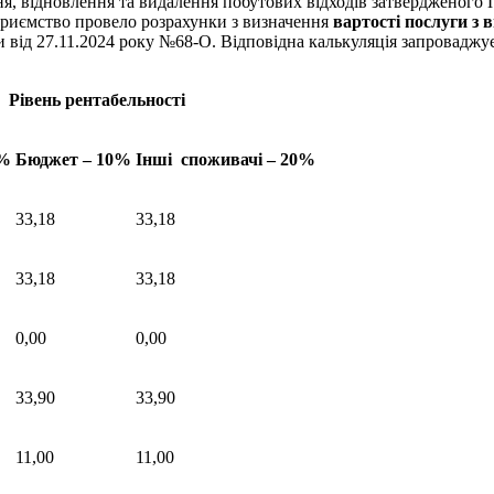
ння, відновлення та видалення побутових відходів затвердженог
приємство провело розрахунки з визначення
вартості послуги з 
від 27.11.2024 року №68-О. Відповідна калькуляція запроваджуєт
Рівень рентабельності
0%
Бюджет – 10%
Інші споживачі – 20%
33,18
33,18
33,18
33,18
0,00
0,00
33,90
33,90
11,00
11,00