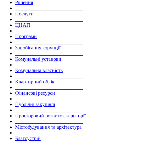
Рішення
___________________________
Послуги
___________________________
ЦНАП
___________________________
Програми
___________________________
Запобігання корупції
___________________________
Комунальні установи
___________________________
Комунальна власність
___________________________
Квартирний облік
___________________________
Фінансові ресурси
___________________________
Публічні закупівлі
___________________________
Просторовий розвиток території
___________________________
Містобудування та архітектура
___________________________
Благоустрій