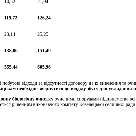
10,52
21,04
115,72
126,24
23,14
25,25
138,86
151,49
555,44
605,96
 побутові відходи за відсутності договору на їх вивезення та о
аці вам необхідно звернутися до відділу
збуту
для укладання
н
повну біологічну очистку
очисними спорудами підприємства всі к
ується рішенням виконавчого комітету Козелецької селищної рад