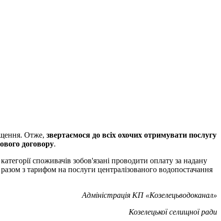
чищення. Отже,
звертаємося до всіх охочих
отримувати послугу
ового договору
.
атегорії споживачів зобов'язані проводити оплату за надану
и разом з тарифом на послуги централізованого водопостачання
Адміністрація КП «Козелецьводоканал»
Козелецької селищної ради