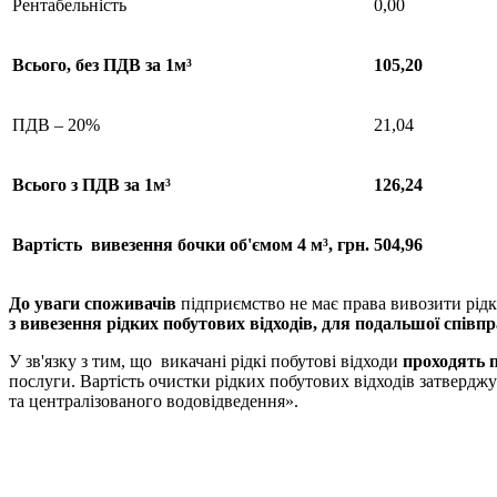
Рентабельність
0,00
Всього
, без ПДВ за 1м³
105,20
ПДВ – 20%
21,04
Всього
з
ПДВ за 1м³
126,24
Вартість
вивезення
бочки
об'ємом
4 м³
, грн.
504,96
До уваги споживачів
підприємство не має права вивозити рідкі
з вивезення рідких побутових відходів, для подальшої співпр
У зв'язку з тим, що викачані рідкі побутові відходи
проходять
послуги. Вартість очистки рідких побутових відходів затвердж
та централізованого водовідведення».