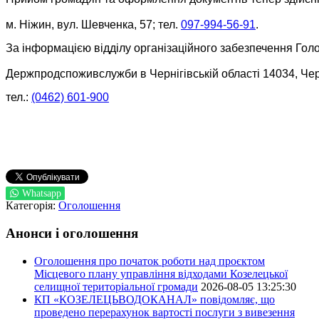
м. Ніжин, вул. Шевченка, 57; тел. 
097-994-56-91
.
За інформацією відділу організаційного забезпечення Гол
Держпродспоживслужби в Чернігівській області 14034, Чер
тел.: 
(0462) 601-900
Whatsapp
Категорія:
Оголошення
Анонси і оголошення
Оголошення про початок роботи над проєктом
Місцевого плану управління відходами Козелецької
селищної територіальної громади
2026-08-05 13:25:30
КП «КОЗЕЛЕЦЬВОДОКАНАЛ» повідомляє, що
проведено перерахунок вартості послуги з вивезення