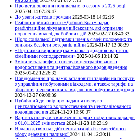
на 2025 рік
2025-05-01 07:47:13
Про встановлення поливального сезону в 2025 році
2025-04-14 07:29:47
До уваги жителів громади
2025-03-18 14:02:16
Реабілітаційний центр «Добрий Брат» надає
реабілітаційне лікування військовим, які отримали
поранення внаслідок бойових дій
2025-02-17 08:40:33
Щодо соціальної підтримки членів сімей полонених та
зниклих безвісти ветеранів війни
2025-01-17 13:08:39
«Підтримка виробництва молока з доданою вартістю
сімейними господарствами»
2025-01-06 13:14:02
Змінились тарифи на послуги централізованого
водопостачання та централізованого водовідведення
2025-01-02 12:26:32
Повідомлення про намір встановити тарифи на послуги
з управління побутовими відходами, а також тарифи на
збирання, перевезення та видалення побутових відходів
2024-12-27 09:08:39
Публічний договір про надання послуг з
централізованого водопостачання та централізованого
водовідведення
2024-11-29 10:50:37
Вартість послуги з вивезення рідких побутових відходів
з 01.01.2025 змінюється
2024-11-28 16:23:19
Надано дозвіл на здійснення заходів із самостійного
збору деревини паливної
2024-11-04 12:30:11