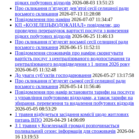
рідких побутових відходів
2026-08-03 13:51:23
Про скликання п’ятдесят дев’ятої сесії селищної ради
восьмого скликання
2026-07-13 11:28:08
Повідомлення про наміри
2026-07-07 11:34:47
КП «КОЗЕЛЕЦЬВОДОКАНАЛ» повідомляє, що
проведено перерахунок вартості послуги з вивезення
рідких побутових відходів
2026-06-25 11:46:13
Про скликання п’ятдесят восьмої сесії селищної ради
восьмого скликання
2026-06-15 11:52:11
Повідомлення споживачів про наміри скоригувати
вартість послуг з централізрваного водопостачання та
централізованого водовідведення з 1 липня 2026 року
2026-06-05 11:32:48
До уваги суб’єктів господарювання
2026-05-27 13:17:58
Про скликання п’ятдесят сьомої сесії селищної ради
восьмого скликання
2026-05-14 11:56:46
Повідомлення про намір встановити тарифи на послуги
з управління побутовими відходами, а також тарифи на
збирання, перевезення та видалення побутових відходів
2026-05-05 08:53:29
1 травня відбудеться засідання комісії щодо житлових
питань ВПО
2026-04-29 14:06:09
З 1 травня у Козелецькій громаді розпочинається
поливальний сезон: інформація для споживачів
2026-04-
16 13:19:53