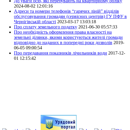
До уваги осіб, які перебувають на квартирному обліку
2024-08-02 12:01:16
Адреси та номери телефонів “гарячих ліній” відділів
обслуговування громадян (сервісних центрів) ГУ ПФУ в
Чернігівській області
2023-03-17 13:03:18
Про сплату земельного податку
2021-06-30 05:57:33
Про необхідність оформлення права власності на
земельні ділянки, якими користуються жителі громади
відповідно до наданих в попередні роки дозволів
2019-
06-05 09:00:54
Про передавання показників лічильників води
2017-12-
01 12:15:42