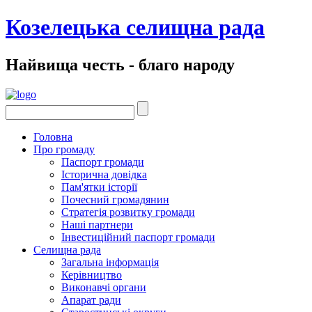
Козелецька селищна рада
Найвища честь - благо народу
Головна
Про громаду
Паспорт громади
Історична довідка
Пам'ятки історії
Почесний громадянин
Стратегія розвитку громади
Наші партнери
Інвестиційний паспорт громади
Селищна рада
Загальна інформація
Керівництво
Виконавчі органи
Апарат ради