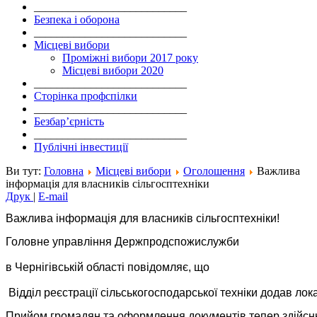
___________________________
Безпека і оборона
___________________________
Місцеві вибори
Проміжні вибори 2017 року
Місцеві вибори 2020
___________________________
Сторінка профспілки
___________________________
Безбар’єрність
___________________________
Публічні інвестиції
Ви тут:
Головна
Місцеві вибори
Оголошення
Важлива
інформація для власників сільгосптехніки
Друк
|
E-mail
Важлива інформація для власників сільгосптехніки!
Головне управління Держпродспожислужби
в Чернігівській області повідомляє, що
 Відділ реєстрації сільськогосподарської техніки додав лок
Прийом громадян та оформлення документів тепер здійсню