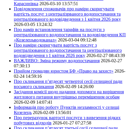
Карасинівка
2026-03-10 13:57:51
Повідомлення споживачів про наміри скоригувати
вартість послуг з централізрваного водопостачання та
централізованого водовідведення з 1 квітня 2026 року
2026-03-05 13:24:32
Про намір встановлення тарифів на послуги з
централізованого водопостачання та водовідведення КП
«Козелецьводоканал»
2026-03-04 09:12:48
Про наміри скоригувати вартість послуг з
централізованого водопостачання та централізованого
водовідведення з 1 квітня 2026 року
2026-02-27 08:43:39
ВАЖЛИВО: Зміна режиму водопостачання
2026-02-27
07:30:13
Прийом громадян юристом БФ «Право на захист»
2026-
02-24 14:59:16
Про скликання п’ятдесят четвертої сесії селищної ради
восьмого скликання
2026-02-09 14:26:00
Засідання комісії щодо надання допомоги на вирішення
житлового питання внутрішньо переміщеним особам
2026-02-09 14:07:41
Інформація про роботу Пунктів незламності у селищі
Козелець
2026-02-09 13:56:01
Про перерахунок вартості послуги з вивезення рідких
побутових відходів
2026-01-27 07:27:58
Про скликання п’ятдесят третьої сесії селищної ради