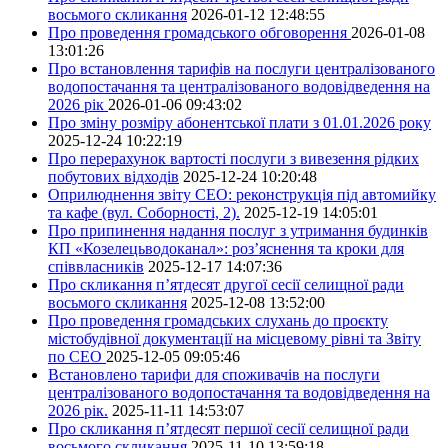
восьмого скликання
2026-01-12 12:48:55
Про проведення громадського обговорення
2026-01-08
13:01:26
Про встановлення тарифів на послуги централізованого
водопостачання та централізованого водовідведення на
2026 рік
2026-01-06 09:43:02
Про зміну розміру абонентської плати з 01.01.2026 року
2025-12-24 10:22:19
Про перерахунок вартості послуги з вивезення рідких
побутових відходів
2025-12-24 10:20:48
Оприлюднення звіту СЕО: реконструкція під автомийку
та кафе (вул. Соборності, 2).
2025-12-19 14:05:01
Про припинення надання послуг з утримання будинків
КП «Козелецьводоканал»: роз’яснення та кроки для
співвласників
2025-12-17 14:07:36
Про скликання п’ятдесят другої сесії селищної ради
восьмого скликання
2025-12-08 13:52:00
Про проведення громадських слухань до проєкту
містобудівної документації на місцевому рівні та Звіту
по СЕО
2025-12-05 09:05:46
Встановлено тарифи для споживачів на послуги
централізованого водопостачання та водовідведення на
2026 рік.
2025-11-11 14:53:07
Про скликання п’ятдесят першої сесії селищної ради
восьмого скликання
2025-11-10 13:59:18