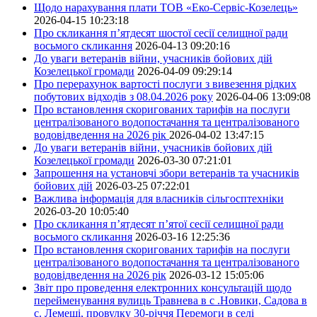
Щодо нарахування плати ТОВ «Еко-Сервіс-Козелець»
2026-04-15 10:23:18
Про скликання п’ятдесят шостої сесії селищної ради
восьмого скликання
2026-04-13 09:20:16
До уваги ветеранів війни, учасників бойових дій
Козелецької громади
2026-04-09 09:29:14
Про перерахунок вартості послуги з вивезення рідких
побутових відходів з 08.04.2026 року
2026-04-06 13:09:08
Про встановлення скоригованих тарифів на послуги
централізованого водопостачання та централізованого
водовідведення на 2026 рік
2026-04-02 13:47:15
До уваги ветеранів війни, учасників бойових дій
Козелецької громади
2026-03-30 07:21:01
Запрошення на установчі збори ветеранів та учасників
бойових дій
2026-03-25 07:22:01
Важлива інформація для власників сільгосптехніки
2026-03-20 10:05:40
Про скликання п’ятдесят п’ятої сесії селищної ради
восьмого скликання
2026-03-16 12:25:36
Про встановлення скоригованих тарифів на послуги
централізованого водопостачання та централізованого
водовідведення на 2026 рік
2026-03-12 15:05:06
Звіт про проведення електронних консультацій щодо
перейменування вулиць Травнева в с .Новики, Садова в
с. Лемеші, провулку 30-річчя Перемоги в селі