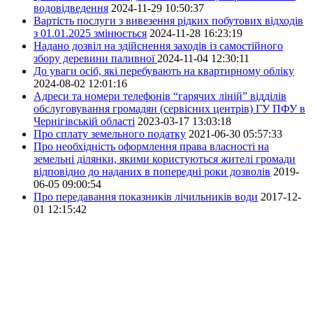
водовідведення
2024-11-29 10:50:37
Вартість послуги з вивезення рідких побутових відходів
з 01.01.2025 змінюється
2024-11-28 16:23:19
Надано дозвіл на здійснення заходів із самостійного
збору деревини паливної
2024-11-04 12:30:11
До уваги осіб, які перебувають на квартирному обліку
2024-08-02 12:01:16
Адреси та номери телефонів “гарячих ліній” відділів
обслуговування громадян (сервісних центрів) ГУ ПФУ в
Чернігівській області
2023-03-17 13:03:18
Про сплату земельного податку
2021-06-30 05:57:33
Про необхідність оформлення права власності на
земельні ділянки, якими користуються жителі громади
відповідно до наданих в попередні роки дозволів
2019-
06-05 09:00:54
Про передавання показників лічильників води
2017-12-
01 12:15:42