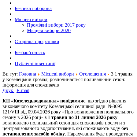
___________________________
Безпека і оборона
___________________________
Місцеві вибори
Проміжні вибори 2017 року
Місцеві вибори 2020
___________________________
Сторінка профспілки
___________________________
Безбар’єрність
___________________________
Публічні інвестиції
Ви тут:
Головна
Місцеві вибори
Оголошення
З 1 травня
у Козелецькій громаді розпочинається поливальний сезон:
інформація для споживачів
Друк
|
E-mail
КП
«
Козелецьводоканал
» повідомляє
, що згідно рішення
виконавчого комітету Козелецької селищної ради №3695-
121/VIII від 09.04.2026 року «Про встановлення поливального
сезону в 2026 році»
з 1 травня по 31 липня 202
6
року
встановлено поливальний сезон для споживачів послуги з
централізованого водопостачання, які споживають воду
без
встановлених засобів обліку
. Нарахування буде проводитися