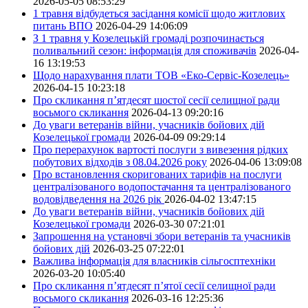
2026-05-05 08:53:29
1 травня відбудеться засідання комісії щодо житлових
питань ВПО
2026-04-29 14:06:09
З 1 травня у Козелецькій громаді розпочинається
поливальний сезон: інформація для споживачів
2026-04-
16 13:19:53
Щодо нарахування плати ТОВ «Еко-Сервіс-Козелець»
2026-04-15 10:23:18
Про скликання п’ятдесят шостої сесії селищної ради
восьмого скликання
2026-04-13 09:20:16
До уваги ветеранів війни, учасників бойових дій
Козелецької громади
2026-04-09 09:29:14
Про перерахунок вартості послуги з вивезення рідких
побутових відходів з 08.04.2026 року
2026-04-06 13:09:08
Про встановлення скоригованих тарифів на послуги
централізованого водопостачання та централізованого
водовідведення на 2026 рік
2026-04-02 13:47:15
До уваги ветеранів війни, учасників бойових дій
Козелецької громади
2026-03-30 07:21:01
Запрошення на установчі збори ветеранів та учасників
бойових дій
2026-03-25 07:22:01
Важлива інформація для власників сільгосптехніки
2026-03-20 10:05:40
Про скликання п’ятдесят п’ятої сесії селищної ради
восьмого скликання
2026-03-16 12:25:36