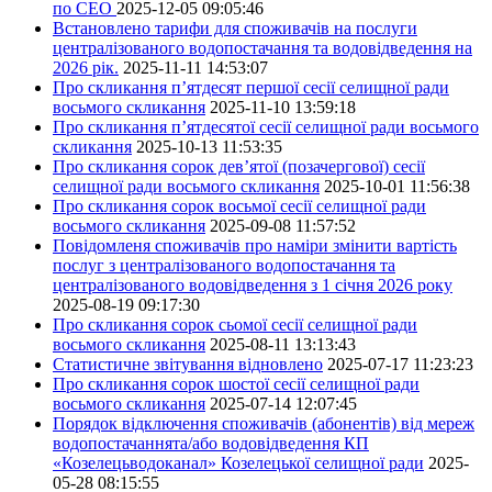
по СЕО
2025-12-05 09:05:46
Встановлено тарифи для споживачів на послуги
централізованого водопостачання та водовідведення на
2026 рік.
2025-11-11 14:53:07
Про скликання п’ятдесят першої сесії селищної ради
восьмого скликання
2025-11-10 13:59:18
Про скликання п’ятдесятої сесії селищної ради восьмого
скликання
2025-10-13 11:53:35
Про скликання сорок дев’ятої (позачергової) сесії
селищної ради восьмого скликання
2025-10-01 11:56:38
Про скликання сорок восьмої сесії селищної ради
восьмого скликання
2025-09-08 11:57:52
Повідомленя споживачів про наміри змінити вартість
послуг з централізованого водопостачання та
централізованого водовідведення з 1 січня 2026 року
2025-08-19 09:17:30
Про скликання сорок сьомої сесії селищної ради
восьмого скликання
2025-08-11 13:13:43
Статистичне звітування відновлено
2025-07-17 11:23:23
Про скликання сорок шостої сесії селищної ради
восьмого скликання
2025-07-14 12:07:45
Порядок відключення споживачів (абонентів) від мереж
водопостачаннята/або водовідведення КП
«Козелецьводоканал» Козелецької селищної ради
2025-
05-28 08:15:55