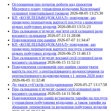
Оголошення про початок роботи над проєктом
Місцевого плану управління відходами Козелецької
селищної територіальної громади
2026-08-05 13:25:30
КП «КОЗЕЛЕЦЬВОДОКАНАЛ» повідомляє, що
проведено перерахунок вартості послуги з вивезення
рідких побутових відходів
2026-08-03 13:51:23
Про скликання п’ятдесят дев’ятої сесії селищної ради
восьмого скликання
2026-07-13 11:28:08
Повідомлення про наміри
2026-07-07 11:34:47
КП «КОЗЕЛЕЦЬВОДОКАНАЛ» повідомляє, що
проведено перерахунок вартості послуги з вивезення
рідких побутових відходів
2026-06-25 11:46:13
Про скликання п’ятдесят восьмої сесії селищної ради
восьмого скликання
2026-06-15 11:52:11
Повідомлення споживачів про наміри скоригувати
вартість послуг з централізрваного водопостачання та
централізованого водовідведення з 1 липня 2026 року
2026-06-05 11:32:48
До уваги суб’єктів господарювання
2026-05-27 13:17:58
Про скликання п’ятдесят сьомої сесії селищної ради
восьмого скликання
2026-05-14 11:56:46
Повідомлення про намір встановити тарифи на послуги
з управління побутовими відходами, а також тарифи на
збирання, перевезення та видалення побутових відходів