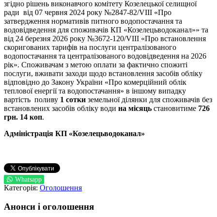
згідно рішень виконавчого комітету Козелецької селищної
ради від 07 червня 2024 року №2847-82/VIII «Про
затвердження нормативів питного водопостачання та
водовідведення для споживачів КП «Козелецьводоканал»» та
від 24 березня 2026 року №3672-120/VIII «Про встановлення
скоригованих тарифів на послуги централізованого
водопостачання та централізованого водовідведення на 2026
рік». Споживачам з метою оплати за фактично спожиті
послуги, вживати заходи щодо встановлення засобів обліку
відповідно до Закону України «Про комерційний облік
теплової енергії та водопостачання» в іншому випадку
вартість поливу
1 сотки
земельної ділянки для споживачів без
встановлених засобів обліку води
на місяць
становитиме
726
грн.
14
коп
.
Адміністрація
КП «
Козелецьводоканал
»
Whatsapp
Категорія:
Оголошення
Анонси і оголошення