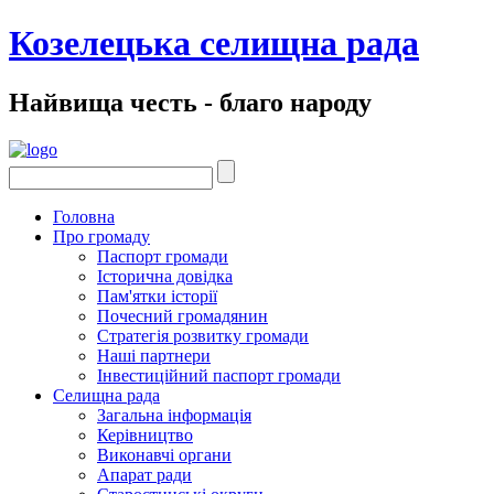
Козелецька селищна рада
Найвища честь - благо народу
Головна
Про громаду
Паспорт громади
Історична довідка
Пам'ятки історії
Почесний громадянин
Стратегія розвитку громади
Наші партнери
Інвестиційний паспорт громади
Селищна рада
Загальна інформація
Керівництво
Виконавчі органи
Апарат ради