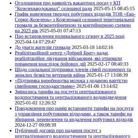
Оголошення про наявність вакантних посад у КП
"Козелецьводоканал" селищної ради
2025-05-15 08:45:15
Графік вивезення твердих побутових відходів ТОВ «Еко-
Сервіс-Козелець» з Козелецької селищної територіальної
громади за безконтейнерною та контейнерною схемою
на 2025 рік
2025-05-01 07:47:13
Про встановлення поливального сезону в 2025 році
2025-04-14 07:29:47
До уваги жителів громади
2025-03-18 14:02:16
Реабілітаційний центр «Добрий Брат» надає
реабілітаційне лікування військовим, які отримали
поранення внаслідок бойових дій
2025-02-17 08:40:33
Щодо соціальної підтримки членів сімей полонених та
зниклих безвісти ветеранів війни
2025-01-17 13:08:39
«Підтримка виробництва молока з доданою вартістю
сімейними господарствами»
2025-01-06 13:14:02
Змінились тарифи на послуги централізованого
водопостачання та централізованого водовідведення
2025-01-02 12:26:32
Повідомлення про намір встановити тарифи на послуги
з управління побутовими відходами, а також тарифи на
збирання, перевезення та видалення побутових відходів
2024-12-27 09:08:39
Публічний договір про надання послуг з
централізованого водопостачання та централізованого