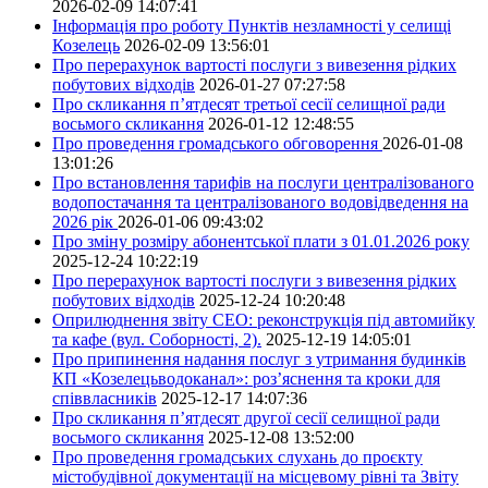
2026-02-09 14:07:41
Інформація про роботу Пунктів незламності у селищі
Козелець
2026-02-09 13:56:01
Про перерахунок вартості послуги з вивезення рідких
побутових відходів
2026-01-27 07:27:58
Про скликання п’ятдесят третьої сесії селищної ради
восьмого скликання
2026-01-12 12:48:55
Про проведення громадського обговорення
2026-01-08
13:01:26
Про встановлення тарифів на послуги централізованого
водопостачання та централізованого водовідведення на
2026 рік
2026-01-06 09:43:02
Про зміну розміру абонентської плати з 01.01.2026 року
2025-12-24 10:22:19
Про перерахунок вартості послуги з вивезення рідких
побутових відходів
2025-12-24 10:20:48
Оприлюднення звіту СЕО: реконструкція під автомийку
та кафе (вул. Соборності, 2).
2025-12-19 14:05:01
Про припинення надання послуг з утримання будинків
КП «Козелецьводоканал»: роз’яснення та кроки для
співвласників
2025-12-17 14:07:36
Про скликання п’ятдесят другої сесії селищної ради
восьмого скликання
2025-12-08 13:52:00
Про проведення громадських слухань до проєкту
містобудівної документації на місцевому рівні та Звіту