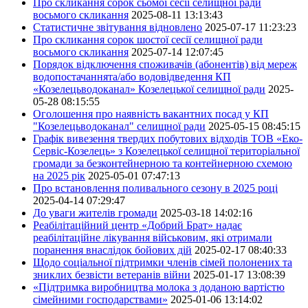
Про скликання сорок сьомої сесії селищної ради
восьмого скликання
2025-08-11 13:13:43
Статистичне звітування відновлено
2025-07-17 11:23:23
Про скликання сорок шостої сесії селищної ради
восьмого скликання
2025-07-14 12:07:45
Порядок відключення споживачів (абонентів) від мереж
водопостачаннята/або водовідведення КП
«Козелецьводоканал» Козелецької селищної ради
2025-
05-28 08:15:55
Оголошення про наявність вакантних посад у КП
"Козелецьводоканал" селищної ради
2025-05-15 08:45:15
Графік вивезення твердих побутових відходів ТОВ «Еко-
Сервіс-Козелець» з Козелецької селищної територіальної
громади за безконтейнерною та контейнерною схемою
на 2025 рік
2025-05-01 07:47:13
Про встановлення поливального сезону в 2025 році
2025-04-14 07:29:47
До уваги жителів громади
2025-03-18 14:02:16
Реабілітаційний центр «Добрий Брат» надає
реабілітаційне лікування військовим, які отримали
поранення внаслідок бойових дій
2025-02-17 08:40:33
Щодо соціальної підтримки членів сімей полонених та
зниклих безвісти ветеранів війни
2025-01-17 13:08:39
«Підтримка виробництва молока з доданою вартістю
сімейними господарствами»
2025-01-06 13:14:02