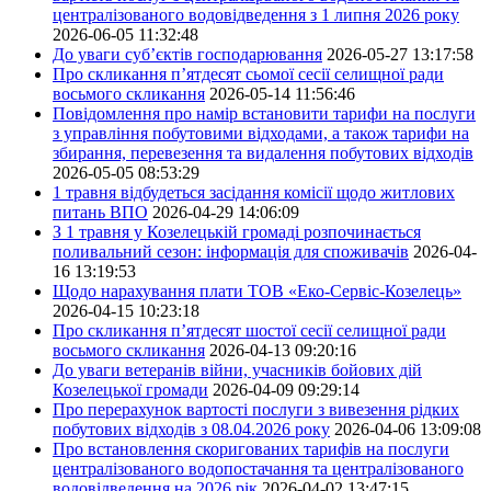
централізованого водовідведення з 1 липня 2026 року
2026-06-05 11:32:48
До уваги суб’єктів господарювання
2026-05-27 13:17:58
Про скликання п’ятдесят сьомої сесії селищної ради
восьмого скликання
2026-05-14 11:56:46
Повідомлення про намір встановити тарифи на послуги
з управління побутовими відходами, а також тарифи на
збирання, перевезення та видалення побутових відходів
2026-05-05 08:53:29
1 травня відбудеться засідання комісії щодо житлових
питань ВПО
2026-04-29 14:06:09
З 1 травня у Козелецькій громаді розпочинається
поливальний сезон: інформація для споживачів
2026-04-
16 13:19:53
Щодо нарахування плати ТОВ «Еко-Сервіс-Козелець»
2026-04-15 10:23:18
Про скликання п’ятдесят шостої сесії селищної ради
восьмого скликання
2026-04-13 09:20:16
До уваги ветеранів війни, учасників бойових дій
Козелецької громади
2026-04-09 09:29:14
Про перерахунок вартості послуги з вивезення рідких
побутових відходів з 08.04.2026 року
2026-04-06 13:09:08
Про встановлення скоригованих тарифів на послуги
централізованого водопостачання та централізованого
водовідведення на 2026 рік
2026-04-02 13:47:15