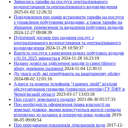
Змінились тарифи на послуги централізованого
водопостачання та централізованого водовідведення
2025-01-02 12:26:32
Повідомлення про намір встановити тарифи на послуги
з управління побутовими відходами, а також тарифи на
збирання, перевезення та видалення побутових відходів
2024-12-27 09:08:39
Публічний договір про надання послуг з
централізованого водопостачання та централізованого
водовідведення
2024-11-29 10:50:37
Вартість послуги з вивезення рідких побутових відходів
з 01.01.2025 змінюється
2024-11-28 16:23:19
Надано дозвіл на здійснення заходів із самостійного
збору деревини паливної
2024-11-04 12:30:11
До уваги осіб, які перебувають на квартирному обліку
2024-08-02 12:01:16
Адреси та номери телефонів “гарячих ліній” відділів
обслуговування громадян (сервісних центрів) ГУ ПФУ в
Чернігівській області
2023-03-17 13:03:18
Про сплату земельного податку
2021-06-30 05:57:33
Про необхідність оформлення права власності на
земельні ділянки, якими користуються жителі громади
відповідно до наданих в попередні роки дозволів
2019-
06-05 09:00:54
Про передавання показників лічильників води
2017-12-