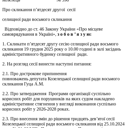
Про скликання п’ятдесят другої сесії
селищної ради восьмого скликання
Відповідно до ст. 46 Закону України «Про місцеве
самоврядування в Україні»,
з о б о в ’
я з у ю:
1. Скликати п’ятдесят другу сесію селищної ради восьмого
скликання 19 грудня 2025 року о 10.00 годині в залі засідань
адміністративного будинку селищної ради.
2. На розгляд сесії винести наступні питання:
2.1. Про дострокове припинення
повноважень депутата Козелецької селищної ради восьмого
скликання Гуца А.М.
2.2. Про затвердження Програми організації суспільно
корисних робіт для порушників на яких судом накладено
адміністративне стягнення у вигляді виконання суспільно
корисних робіт у 2026-2028 роках.
2.3. Про внесення змін до рішення тридцять дев’ятої сесії
Козелецької селищної ради восьмого скликання від 25.10.2024