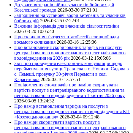
До уваги ветеранів війни, учасників бойових дій
Козелецької громади
2026-03-30 07:21:01
Запрошення на установчі збори ветеранів та учасників
бойових дій
2026-03-25 07:22:01
Важлива інформація для власників сільгосптехніки
2026-03-20 10:05:40
Про скликання п’ятдесят п’ятої сесії селищної ради
восьмого скликання
2026-03-16 12:25:36
Про встановлення скоригованих тарифів на послуги
централізованого водопостачання та централізованого
водовідведення на 2026 рік
2026-03-12 15:05:06
Звіт про проведення електронних консультацій щодо
перейменування вулиць Травнева в с .Новики, Садова в
с. Лемеші, провулку 30-річчя Перемоги в селі
Карасинівка
2026-03-10 13:57:51
Повідомлення споживачів про наміри скоригувати
вартість послуг з централізрваного водопостачання та
централізованого водовідведення з 1 квітня 2026 року
2026-03-05 13:24:32
Про намір встановлення тарифів на послуги з
централізованого водопостачання та водовідведення КП
«Козелецьводоканал»
2026-03-04 09:12:48
Про наміри скоригувати вартість послуг з
централізованого водопостачання та централізованого
водовідведення з 1 квітня 2026 року
2026-02-27 08:43:39