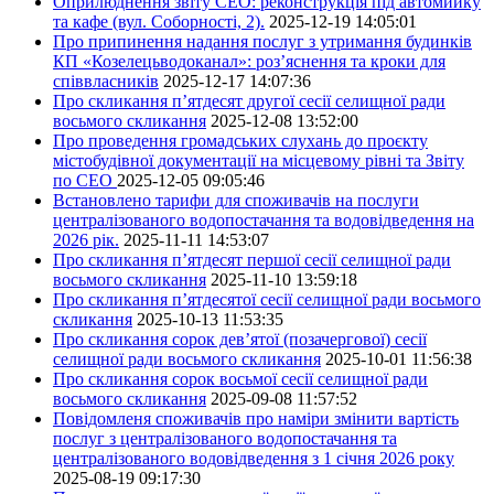
Оприлюднення звіту СЕО: реконструкція під автомийку
та кафе (вул. Соборності, 2).
2025-12-19 14:05:01
Про припинення надання послуг з утримання будинків
КП «Козелецьводоканал»: роз’яснення та кроки для
співвласників
2025-12-17 14:07:36
Про скликання п’ятдесят другої сесії селищної ради
восьмого скликання
2025-12-08 13:52:00
Про проведення громадських слухань до проєкту
містобудівної документації на місцевому рівні та Звіту
по СЕО
2025-12-05 09:05:46
Встановлено тарифи для споживачів на послуги
централізованого водопостачання та водовідведення на
2026 рік.
2025-11-11 14:53:07
Про скликання п’ятдесят першої сесії селищної ради
восьмого скликання
2025-11-10 13:59:18
Про скликання п’ятдесятої сесії селищної ради восьмого
скликання
2025-10-13 11:53:35
Про скликання сорок дев’ятої (позачергової) сесії
селищної ради восьмого скликання
2025-10-01 11:56:38
Про скликання сорок восьмої сесії селищної ради
восьмого скликання
2025-09-08 11:57:52
Повідомленя споживачів про наміри змінити вартість
послуг з централізованого водопостачання та
централізованого водовідведення з 1 січня 2026 року
2025-08-19 09:17:30