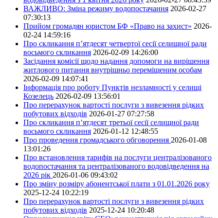
ВАЖЛИВО: Зміна режиму водопостачання
2026-02-27
07:30:13
Прийом громадян юристом БФ «Право на захист»
2026-
02-24 14:59:16
Про скликання п’ятдесят четвертої сесії селищної ради
восьмого скликання
2026-02-09 14:26:00
Засідання комісії щодо надання допомоги на вирішення
житлового питання внутрішньо переміщеним особам
2026-02-09 14:07:41
Інформація про роботу Пунктів незламності у селищі
Козелець
2026-02-09 13:56:01
Про перерахунок вартості послуги з вивезення рідких
побутових відходів
2026-01-27 07:27:58
Про скликання п’ятдесят третьої сесії селищної ради
восьмого скликання
2026-01-12 12:48:55
Про проведення громадського обговорення
2026-01-08
13:01:26
Про встановлення тарифів на послуги централізованого
водопостачання та централізованого водовідведення на
2026 рік
2026-01-06 09:43:02
Про зміну розміру абонентської плати з 01.01.2026 року
2025-12-24 10:22:19
Про перерахунок вартості послуги з вивезення рідких
побутових відходів
2025-12-24 10:20:48