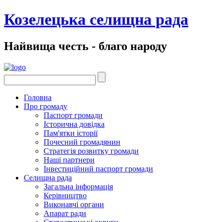
Козелецька селищна рада
Найвища честь - благо народу
Головна
Про громаду
Паспорт громади
Історична довідка
Пам'ятки історії
Почесний громадянин
Стратегія розвитку громади
Наші партнери
Інвестиційний паспорт громади
Селищна рада
Загальна інформація
Керівництво
Виконавчі органи
Апарат ради