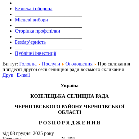
___________________________
Безпека і оборона
___________________________
Місцеві вибори
___________________________
Сторінка профспілки
___________________________
Безбар’єрність
___________________________
Публічні інвестиції
Ви тут:
Головна
Послуги
Оголошення
Про скликання
п’ятдесят другої сесії селищної ради восьмого скликання
Друк
|
E-mail
Україна
КОЗЕЛЕЦЬКА СЕЛИЩНА РАДА
ЧЕРНІГІВСЬКОГО РАЙОНУ ЧЕРНІГІВСЬКОЇ
ОБЛАСТІ
Р О З П О Р Я Д Ж Е Н
Н
Я
від 08 грудня 2025 року
Козелець № 398