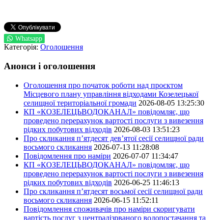
Whatsapp
Категорія:
Оголошення
Анонси і оголошення
Оголошення про початок роботи над проєктом
Місцевого плану управління відходами Козелецької
селищної територіальної громади
2026-08-05 13:25:30
КП «КОЗЕЛЕЦЬВОДОКАНАЛ» повідомляє, що
проведено перерахунок вартості послуги з вивезення
рідких побутових відходів
2026-08-03 13:51:23
Про скликання п’ятдесят дев’ятої сесії селищної ради
восьмого скликання
2026-07-13 11:28:08
Повідомлення про наміри
2026-07-07 11:34:47
КП «КОЗЕЛЕЦЬВОДОКАНАЛ» повідомляє, що
проведено перерахунок вартості послуги з вивезення
рідких побутових відходів
2026-06-25 11:46:13
Про скликання п’ятдесят восьмої сесії селищної ради
восьмого скликання
2026-06-15 11:52:11
Повідомлення споживачів про наміри скоригувати
вартість послуг з централізрваного водопостачання та