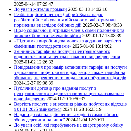
2025-04-14 07:29:47
До уваги жителів громади
2025-03-18 14:02:16
Реабілітаційний центр «Добрий Брат» надає
реабілітаційне лікування військовим, які отримали
поранення внаслідок бойових дій
2025-02-17 08:40:33
Щодо соціальної підтримки членів сімей полонених та
зниклих безвісти ветеранів війни
2025-01-17 13:08:39
«Підтримка виробництва молока з доданою вартістю
сімейними господарствами»
2025-01-06 13:14:02
Змінились тарифи на послуги централізованого
водопостачання та централізованого водовідведення
2025-01-02 12:26:32
Повідомлення про намір встановити тарифи на послуги
з управління побутовими відходами, а також тарифи на
збирання, перевезення та видалення побутових відходів
2024-12-27 09:08:39
Публічний договір про надання послуг з
централізованого водопостачання та централізованого
водовідведення
2024-11-29 10:50:37
Вартість послуги з вивезення рідких побутових відходів
з 01.01.2025 змінюється
2024-11-28 16:23:19
Надано дозвіл на здійснення заходів із самостійного
збору деревини паливної
2024-11-04 12:30:11
До уваги осіб, які перебувають на квартирному обліку
2024-08-02 12:01:16