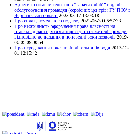
Адреси та номери телефонів “гарячих ліній” відділів
обслуговування громадян (сервісних центрів) ГУ ПФУ в
Чернігівській області
2023-03-17 13:03:18
Про сплату земельного податку
2021-06-30 05:57:33
Про необхідність оформлення права власності на
земельні ділянки, якими користуються жителі громади
відповідно до наданих в попередні роки дозволів
2019-
06-05 09:00:54
Про передавання показників лічильників води
2017-12-
01 12:15:42