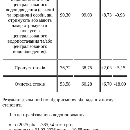
централізованого
водовідведення (фізичні
та юридичні особи, які
90,30
99,03
+8,73
-9,93
отримують або мають
намір отримувати
послуги з
централізованого
водопостачання та/або
централізованого
водовідведення):
Пропуск стоків
36,72
38,75
+2,03
+5,15
Очистка стоків
53,58
60,28
+6,70
-18,00
Результат діяльності по підприємству від надання послуг
становить:
з централізованого водопостачання:
за 2025 рік – -385,34 тис. грн.;
станом на 01.02.2026 року – 19,55 тис. грн.