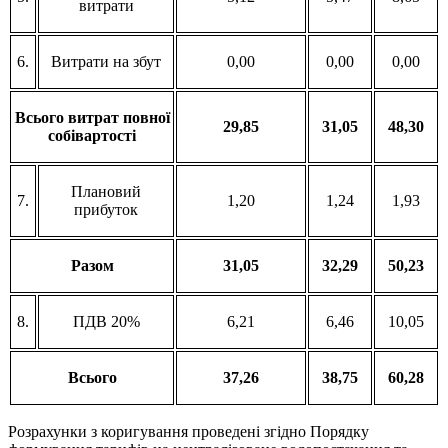
витрати
6.
Витрати на збут
0,00
0,00
0,00
Всього витрат повної
29,85
31,05
48,30
собівартості
Плановий
7.
1,20
1,24
1,93
прибуток
Разом
31,05
32,29
50,23
8.
ПДВ 20%
6,21
6,46
10,05
Всього
37,26
38,75
60,28
Розрахунки з коригування проведені згідно Порядку