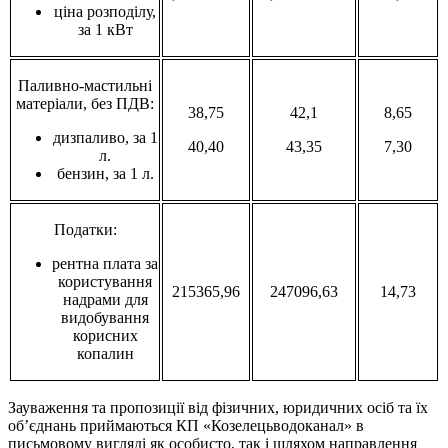
ціна розподілу,
за 1 кВт
Паливно-мастильні
матеріали, без ПДВ:
38,75
42,1
8,65
дизпаливо, за 1
40,40
43,35
7,30
л.
бензин, за 1 л.
Податки:
рентна плата за
користування
215365,96
247096,63
14,73
надрами для
видобування
корисних
копалин
Зауваження та пропозиції від фізичних, юридичних осіб та їх
об’єднань приймаються КП «Козелецьводоканал» в
письмовому вигляді як особисто, так і шляхом направлення