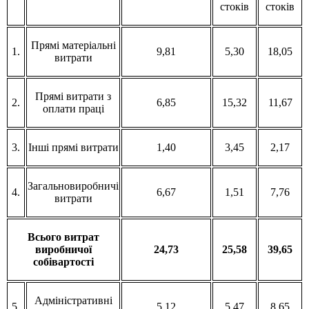
стоків
стоків
Прямі матеріальні
1.
9,81
5,30
18,05
витрати
Прямі витрати з
2.
6,85
15,32
11,67
оплати праці
3.
Інші прямі витрати
1,40
3,45
2,17
Загальновиробничі
4.
6,67
1,51
7,76
витрати
Всього витрат
виробничої
24,73
25,58
39,65
собівартості
Адміністративні
5.
5,12
5,47
8,65