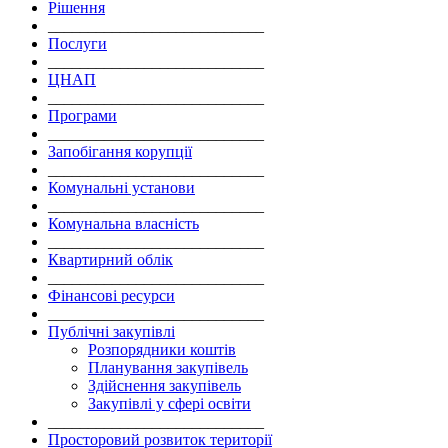
Рішення
___________________________
Послуги
___________________________
ЦНАП
___________________________
Програми
___________________________
Запобігання корупції
___________________________
Комунальні установи
___________________________
Комунальна власність
___________________________
Квартирний облік
___________________________
Фінансові ресурси
___________________________
Публічні закупівлі
Розпорядники коштів
Планування закупівель
Здійснення закупівель
Закупівлі у сфері освіти
___________________________
Просторовий розвиток території