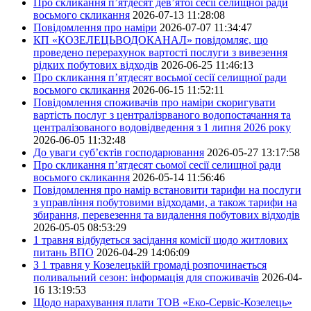
Про скликання п’ятдесят дев’ятої сесії селищної ради
восьмого скликання
2026-07-13 11:28:08
Повідомлення про наміри
2026-07-07 11:34:47
КП «КОЗЕЛЕЦЬВОДОКАНАЛ» повідомляє, що
проведено перерахунок вартості послуги з вивезення
рідких побутових відходів
2026-06-25 11:46:13
Про скликання п’ятдесят восьмої сесії селищної ради
восьмого скликання
2026-06-15 11:52:11
Повідомлення споживачів про наміри скоригувати
вартість послуг з централізрваного водопостачання та
централізованого водовідведення з 1 липня 2026 року
2026-06-05 11:32:48
До уваги суб’єктів господарювання
2026-05-27 13:17:58
Про скликання п’ятдесят сьомої сесії селищної ради
восьмого скликання
2026-05-14 11:56:46
Повідомлення про намір встановити тарифи на послуги
з управління побутовими відходами, а також тарифи на
збирання, перевезення та видалення побутових відходів
2026-05-05 08:53:29
1 травня відбудеться засідання комісії щодо житлових
питань ВПО
2026-04-29 14:06:09
З 1 травня у Козелецькій громаді розпочинається
поливальний сезон: інформація для споживачів
2026-04-
16 13:19:53
Щодо нарахування плати ТОВ «Еко-Сервіс-Козелець»