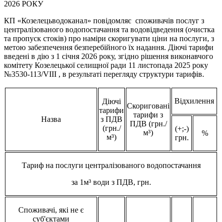
2026 РОКУ
КП «Козелецьводоканал» повідомляє споживачів послуг з
централізованого водопостачання та водовідведення (очистка
та пропуск стоків) про наміри скоригувати ціни на послуги, з
метою забезпечення безперебійного їх надання. Діючі тарифи
введені в дію з 1 січня 2026 року, згідно рішення виконавчого
комітету Козелецької селищної ради 11 листопада 2025 року
№3530-113/VIII , в результаті перегляду структури тарифів.
Відхилення
Діючі
Скориговані
тарифи
тарифи з
Назва
з ПДВ
ПДВ (грн./
(грн./
(+;-)
м³)
%
м³)
грн.
Тариф на послуги централізованого водопостачання
за 1м³ води з ПДВ, грн.
Споживачі, які не є
суб'єктами