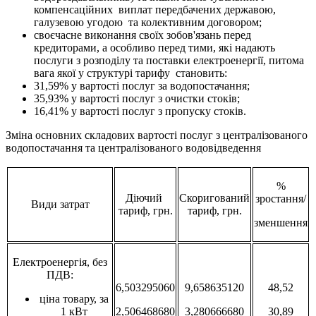
компенсаційних виплат передбачених державою,
галузевою угодою та колективним договором;
своєчасне виконання своїх зобов'язань перед
кредиторами, а особливо перед тими, які надають
послуги з розподілу та поставки електроенергії, питома
вага якої у структурі тарифу становить:
31,59% у вартості послуг за водопостачання;
35,93% у вартості послуг з очистки стоків;
16,41% у вартості послуг з пропуску стоків.
Зміна основних складових вартості послуг з централізованого
водопостачання та централізованого водовідведення
%
Діючий
Скоригований
зростання/
Види затрат
тариф, грн.
тариф, грн.
зменшення
Електроенергія, без
ПДВ:
6,503295060
9,658635120
48,52
ціна товару, за
1 кВт
2,506468680
3,280666680
30,89