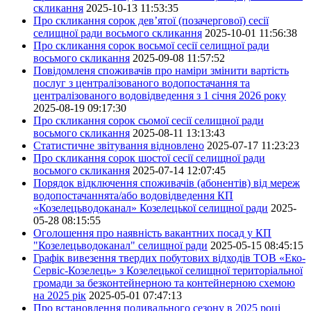
скликання
2025-10-13 11:53:35
Про скликання сорок дев’ятої (позачергової) сесії
селищної ради восьмого скликання
2025-10-01 11:56:38
Про скликання сорок восьмої сесії селищної ради
восьмого скликання
2025-09-08 11:57:52
Повідомленя споживачів про наміри змінити вартість
послуг з централізованого водопостачання та
централізованого водовідведення з 1 січня 2026 року
2025-08-19 09:17:30
Про скликання сорок сьомої сесії селищної ради
восьмого скликання
2025-08-11 13:13:43
Статистичне звітування відновлено
2025-07-17 11:23:23
Про скликання сорок шостої сесії селищної ради
восьмого скликання
2025-07-14 12:07:45
Порядок відключення споживачів (абонентів) від мереж
водопостачаннята/або водовідведення КП
«Козелецьводоканал» Козелецької селищної ради
2025-
05-28 08:15:55
Оголошення про наявність вакантних посад у КП
"Козелецьводоканал" селищної ради
2025-05-15 08:45:15
Графік вивезення твердих побутових відходів ТОВ «Еко-
Сервіс-Козелець» з Козелецької селищної територіальної
громади за безконтейнерною та контейнерною схемою
на 2025 рік
2025-05-01 07:47:13
Про встановлення поливального сезону в 2025 році