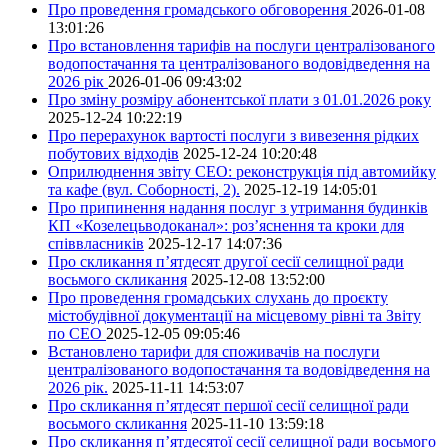
Про проведення громадського обговорення
2026-01-08
13:01:26
Про встановлення тарифів на послуги централізованого
водопостачання та централізованого водовідведення на
2026 рік
2026-01-06 09:43:02
Про зміну розміру абонентської плати з 01.01.2026 року
2025-12-24 10:22:19
Про перерахунок вартості послуги з вивезення рідких
побутових відходів
2025-12-24 10:20:48
Оприлюднення звіту СЕО: реконструкція під автомийку
та кафе (вул. Соборності, 2).
2025-12-19 14:05:01
Про припинення надання послуг з утримання будинків
КП «Козелецьводоканал»: роз’яснення та кроки для
співвласників
2025-12-17 14:07:36
Про скликання п’ятдесят другої сесії селищної ради
восьмого скликання
2025-12-08 13:52:00
Про проведення громадських слухань до проєкту
містобудівної документації на місцевому рівні та Звіту
по СЕО
2025-12-05 09:05:46
Встановлено тарифи для споживачів на послуги
централізованого водопостачання та водовідведення на
2026 рік.
2025-11-11 14:53:07
Про скликання п’ятдесят першої сесії селищної ради
восьмого скликання
2025-11-10 13:59:18
Про скликання п’ятдесятої сесії селищної ради восьмого