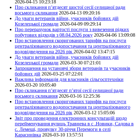
2026-04-15 10:23:18
Про скликання п’ятдесят шостої сесії селищної ради
восьмого скликання
2026-04-13 09:20:16
До уваги ветеранів війни, учасників бойових дій
Козелецької громади
2026-04-09 09:29:14
Про перерахунок вартості послуги з вивезення рідких
побутових відходів з 08.04.2026 року
2026-04-06 13:09:08
Про встановлення скоригованих тарифів на послуги
централізованого водопостачання та централізованого
водовідведення на 2026 рік
2026-04-02 13:47:15
До уваги ветеранів війни, учасників бойових дій
Козелецької громади
2026-03-30 07:21:01
Запрошення на установчі збори ветеранів та учасників
бойових дій
2026-03-25 07:22:01
Важлива інформація для власників сільгосптехніки
2026-03-20 10:05:40
Про скликання п’ятдесят п’ятої сесії селищної ради
восьмого скликання
2026-03-16 12:25:36
Про встановлення скоригованих тарифів на послуги
централізованого водопостачання та централізованого
водовідведення на 2026 рік
2026-03-12 15:05:06
Звіт про проведення електронних консультацій щодо
перейменування вулиць Травнева в с .Новики, Садова в
с. Лемеші, провулку 30-річчя Перемоги в селі
Карасинівка
2026-03-10 13:57:51