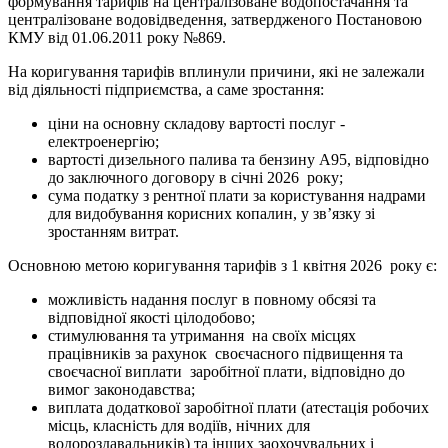
формування тарифів на централізоване водопостачання та
централізоване водовідведення, затвердженого Постановою
КМУ від 01.06.2011 року №869.
На коригування тарифів вплинули причини, які не залежали
від діяльності підприємства, а саме зростання:
ціни на основну складову вартості послуг -
електроенергію;
вартості дизельного палива та бензину А95, відповідно
до заключного договору в січні 2026 року;
сума податку з рентної плати за користування надрами
для видобування корисних копалин, у зв’язку зі
зростанням витрат.
Основною метою коригування тарифів з 1 квітня 2026 року є:
можливість надання послуг в повному обсязі та
відповідної якості цілодобово;
стимулювання та утримання на своїх місцях
працівників за рахунок своєчасного підвищення та
своєчасної виплати заробітної плати, відповідно до
вимог законодавства;
виплата додаткової заробітної плати (атестація робочих
місць, класність для водіїв, нічних для
водороздавальників) та інших заохочувальних і