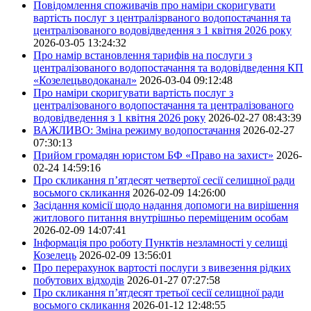
Повідомлення споживачів про наміри скоригувати
вартість послуг з централізрваного водопостачання та
централізованого водовідведення з 1 квітня 2026 року
2026-03-05 13:24:32
Про намір встановлення тарифів на послуги з
централізованого водопостачання та водовідведення КП
«Козелецьводоканал»
2026-03-04 09:12:48
Про наміри скоригувати вартість послуг з
централізованого водопостачання та централізованого
водовідведення з 1 квітня 2026 року
2026-02-27 08:43:39
ВАЖЛИВО: Зміна режиму водопостачання
2026-02-27
07:30:13
Прийом громадян юристом БФ «Право на захист»
2026-
02-24 14:59:16
Про скликання п’ятдесят четвертої сесії селищної ради
восьмого скликання
2026-02-09 14:26:00
Засідання комісії щодо надання допомоги на вирішення
житлового питання внутрішньо переміщеним особам
2026-02-09 14:07:41
Інформація про роботу Пунктів незламності у селищі
Козелець
2026-02-09 13:56:01
Про перерахунок вартості послуги з вивезення рідких
побутових відходів
2026-01-27 07:27:58
Про скликання п’ятдесят третьої сесії селищної ради
восьмого скликання
2026-01-12 12:48:55