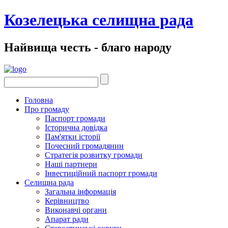
Козелецька селищна рада
Найвища честь - благо народу
Головна
Про громаду
Паспорт громади
Історична довідка
Пам'ятки історії
Почесний громадянин
Стратегія розвитку громади
Наші партнери
Інвестиційний паспорт громади
Селищна рада
Загальна інформація
Керівництво
Виконавчі органи
Апарат ради