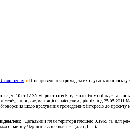
Оголошення
Про проведення громадських слухань до проєкту мі
ності», ч. 10 ст.12 ЗУ «Про стратегічну екологічну оцінку» та 
 містобудівної документації на місцевому рівні», від 25.05.2011
бговорення щодо врахування громадських інтересів до проєкту мі
.
овідомлені:
«Детальний план території площею 0,1965 га, для рек
ького району Чернігівської області» - (далі ДПТ).