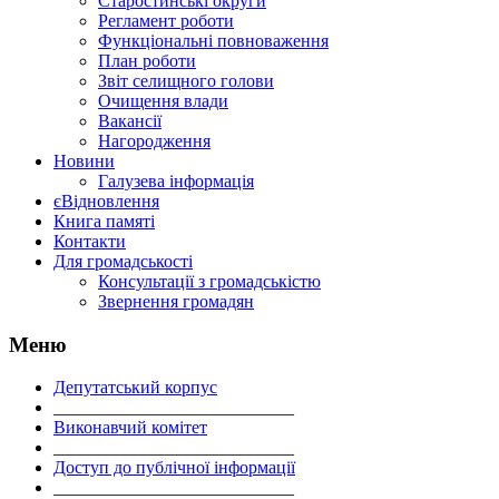
Старостинські округи
Регламент роботи
Функціональні повноваження
План роботи
Звіт селищного голови
Очищення влади
Вакансії
Нагородження
Новини
Галузева інформація
єВідновлення
Книга памяті
Контакти
Для громадськості
Консультації з громадськістю
Звернення громадян
Меню
Депутатський корпус
___________________________
Виконавчий комітет
___________________________
Доступ до публічної інформації
___________________________