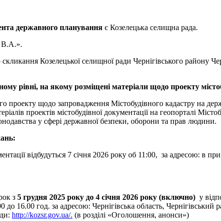
ента державного планування
є Козелецька селищна рада.
 В.А.».
 скликання Козелецької селищної ради Чернігівського району Черн
ому рівні, на якому розміщені матеріали щодо проекту містоб
ого проекту щодо запровадження Містобудівного кадастру на де
еріалів проектів містобудівної документації на геопорталі Місто
онодавства у сфері державної безпеки, оборони та прав людини.
хань:
ментації відбудуться 7 січня 2026 року об 11:00, за адресою: в 
рок з
5
грудня 2025 року до 4 січня 2026 року (включно)
у відпо
4.00 до 16.00 год. за адресою: Чернігівська область, Чернігівський
ади:
http://kozsr.gov.ua/.
(в розділі «Оголошення, анонси»)