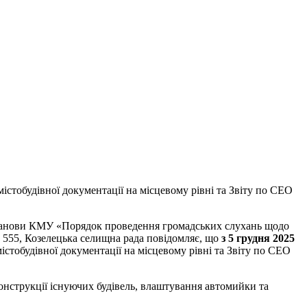
стобудівної документації на місцевому рівні та Звіту по СЕО
Постанови КМУ «Порядок проведення громадських слухань щодо
 № 555, Козелецька селищна рада повідомляє, що
з
5
грудня 2025
стобудівної документації на місцевому рівні та Звіту по СЕО
онструкції існуючих будівель, влаштування автомийки та