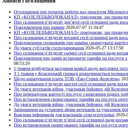
Анонси і оголошення
Оголошення про початок роботи над проєктом Місцевого 
КП «КОЗЕЛЕЦЬВОДОКАНАЛ» повідомляє, що проведено пер
Про скликання п’ятдесят дев’ятої сесії селищної ради во
Повідомлення про наміри
2026-07-07 11:34:47
КП «КОЗЕЛЕЦЬВОДОКАНАЛ» повідомляє, що проведено пер
Про скликання п’ятдесят восьмої сесії селищної ради вос
Повідомлення споживачів про наміри скоригувати вартіст
До уваги суб’єктів господарювання
2026-05-27 13:17:58
Про скликання п’ятдесят сьомої сесії селищної ради вось
Повідомлення про намір встановити тарифи на послуги з 
08:53:29
1 травня відбудеться засідання комісії щодо житлових пи
З 1 травня у Козелецькій громаді розпочинається поливал
Щодо нарахування плати ТОВ «Еко-Сервіс-Козелець»
202
Про скликання п’ятдесят шостої сесії селищної ради вос
До уваги ветеранів війни, учасників бойових дій Козелец
Про перерахунок вартості послуги з вивезення рідких побу
Про встановлення скоригованих тарифів на послуги центр
До уваги ветеранів війни, учасників бойових дій Козелец
Запрошення на установчі збори ветеранів та учасників бо
Важлива інформація для власників сільгосптехніки
2026-0
Про скликання п’ятдесят п’ятої сесії селищної ради вось
Про встановлення скоригованих тарифів на послуги центр