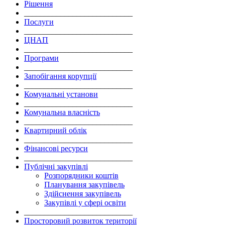
Рішення
___________________________
Послуги
___________________________
ЦНАП
___________________________
Програми
___________________________
Запобігання корупції
___________________________
Комунальні установи
___________________________
Комунальна власність
___________________________
Квартирний облік
___________________________
Фінансові ресурси
___________________________
Публічні закупівлі
Розпорядники коштів
Планування закупівель
Здійснення закупівель
Закупівлі у сфері освіти
___________________________
Просторовий розвиток території