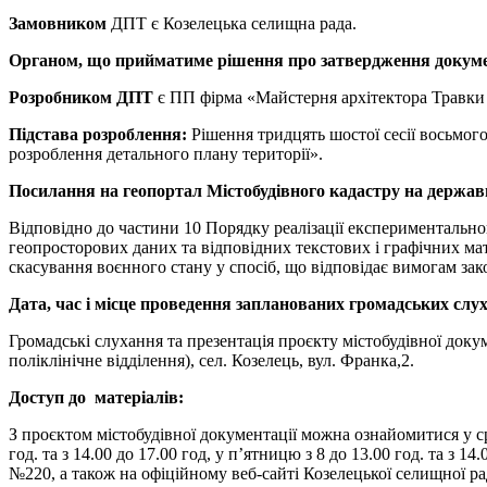
Замовником
ДПТ є Козелецька селищна рада.
Органом, що прийматиме рішення про затвердження докум
Розробником ДПТ
є ПП фірма «Майстерня архітектора Травки
Підстава розроблення:
Рішення тридцять шостої сесії восьмого
розроблення детального плану території».
Посилання на геопортал Містобудівного кадастру на державн
Відповідно до частини 10 Порядку реалізації експериментальн
геопросторових даних та відповідних текстових і графічних мат
скасування воєнного стану у спосіб, що відповідає вимогам зак
Дата, час і місце проведення запланованих громадських слу
Громадські слухання та презентація проєкту містобудівної доку
поліклінічне відділення), сел. Козелець, вул. Франка,2.
Доступ до матеріалів:
З проєктом містобудівної документації можна ознайомитися у с
год. та з 14.00 до 17.00 год, у п’ятницю з 8 до 13.00 год. та з 1
№220, а також на офіційному веб-сайті Козелецької селищної р