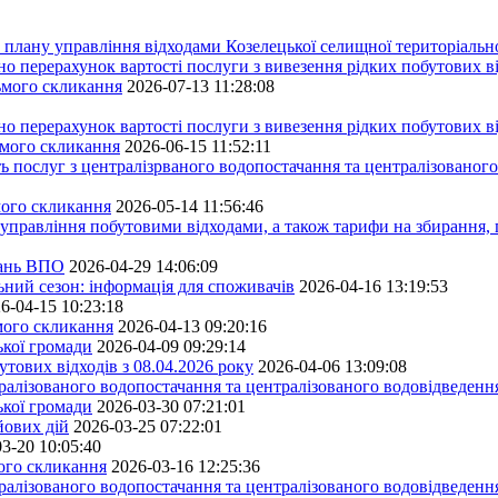
плану управління відходами Козелецької селищної територіальн
ерахунок вартості послуги з вивезення рідких побутових ві
сьмого скликання
2026-07-13 11:28:08
ерахунок вартості послуги з вивезення рідких побутових ві
ьмого скликання
2026-06-15 11:52:11
ь послуг з централізрваного водопостачання та централізованого
мого скликання
2026-05-14 11:56:46
управління побутовими відходами, а також тарифи на збирання, 
тань ВПО
2026-04-29 14:06:09
ьний сезон: інформація для споживачів
2026-04-16 13:19:53
6-04-15 10:23:18
ьмого скликання
2026-04-13 09:20:16
ької громади
2026-04-09 09:29:14
тових відходів з 08.04.2026 року
2026-04-06 13:09:08
алізованого водопостачання та централізованого водовідведення
ької громади
2026-03-30 07:21:01
йових дій
2026-03-25 07:22:01
3-20 10:05:40
мого скликання
2026-03-16 12:25:36
алізованого водопостачання та централізованого водовідведення