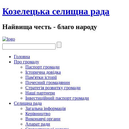
Козелецька селищна рада
Найвища честь - благо народу
Головна
Про громаду
Паспорт громади
Історична довідка
Пам'ятки історії
Почесний громадянин
Стратегія розвитку громади
Наші партнери
Інвестиційний паспорт громади
Селищна рада
Загальна інформація
Керівництво
Виконавчі органи
Апарат ради