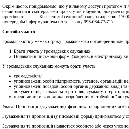
Окрім цього, повідомляємо, що у вільному доступі протягом п’я
ознайомитися з матеріалами проєкту містобудівної документації н
приміщенні Козелецької селищної ради, за адресою: 17000, Черн
попереднім інформуванням по телефону 096-064-77-71).
Способи участі:
Громадськість у межах строку громадського обговорення має пр
Брати участь у громадських слуханнях.
Подавати в письмовій формі (зокрема, в електронному виг
У громадських слуханнях можуть брати участь:
громадськість;
уповноважені особи підприємств, установ, організацій нез
уповноважені посадові особи органів державної влади та
документація, а також на територію, суміжну з територією
представники замовника розроблення містобудівної докуме
Увага! Пропозиції (зауваження) фізичних та юридичних осіб, я
Зауваження та пропозиції (у письмовій формі) приймаються у с
Зауваження та пропозиції надаються особисто або через уповно