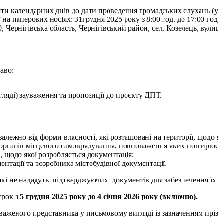
ти календарних днів до дати проведення громадських слухань (у 
а паперових носіях: 31грудня 2025 року з 8:00 год. до 17:00 год, 
ігівська область, Чернігівський район, сел. Козелець, вулиця С
аво:
ляді) зауваження та пропозиції до проєкту ДПТ.
алежно від форми власності, які розташовані на території, щодо 
 органів місцевого самоврядування, повноваження яких поширюєть
, щодо якої розробляється документація;
нтації та розробника містобудівної документації.
кі не нададуть підтверджуючих документів для забезпечення їх 
трок з
5
грудня 2025 року до 4 січня 2026 року
(включно).
важеного представника у письмовому вигляді із зазначенням прізв