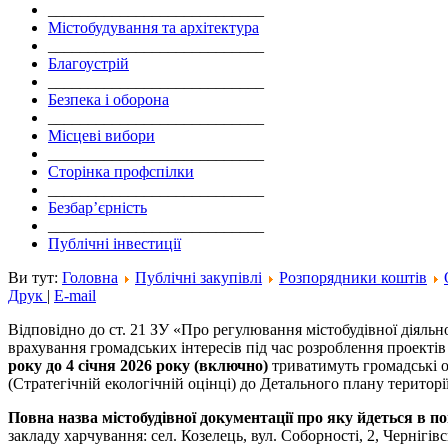
___________________________
Містобудування та архітектура
___________________________
Благоустрій
___________________________
Безпека і оборона
___________________________
Місцеві вибори
___________________________
Сторінка профспілки
___________________________
Безбар’єрність
___________________________
Публічні інвестиції
Ви тут:
Головна
Публічні закупівлі
Розпорядники коштів
Друк
|
E-mail
Відповідно до ст. 21 ЗУ «Про регулювання містобудівної діяль
врахування громадських інтересів під час розроблення проектів
року до 4 січня 2026 року (включно)
триватимуть громадські о
(Стратегічній екологічній оцінці) до Детального плану території
Повна назва містобудівної документації про яку йдеться в п
закладу харчування: сел. Козелець, вул. Соборності, 2, Чернігівс