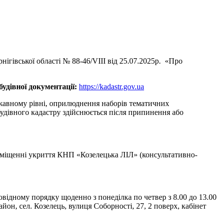
ігівської області № 88-46/VІІІ від 25.07.2025р. «Про
удівної документації:
https://kadastr.gov.ua
ржавному рівні, оприлюднення наборів тематичних
будівного кадастру здійснюється після припинення або
приміщенні укриття КНП «Козелецька ЛІЛ» (консультативно-
відному порядку щоденно з понеділка по четвер з 8.00 до 13.00
 район, сел. Козелець, вулиця Соборності, 27, 2 поверх, кабінет