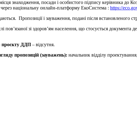
місця знаходження, посади і особистого підпису керівника до Коз
бо через національну онлайн-платформу ЕкоСистема :
https://eco.go
даються. Пропозиції і зауваження, подані після встановленого с
слі пов’язаної зі здоров’ям населення, що стосується документа 
о проєкту ДДП
– відсутня.
озгляду пропозицій (зауважень):
начальник відділу проектування