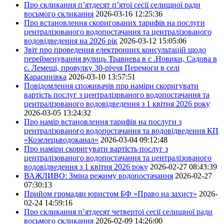
Про скликання п’ятдесят п’ятої сесії селищної ради
восьмого скликання
2026-03-16 12:25:36
Про встановлення скоригованих тарифів на послуги
централізованого водопостачання та централізованого
водовідведення на 2026 рік
2026-03-12 15:05:06
Звіт про проведення електронних консультацій щодо
перейменування вулиць Травнева в с .Новики, Садова в
с. Лемеші, провулку 30-річчя Перемоги в селі
Карасинівка
2026-03-10 13:57:51
Повідомлення споживачів про наміри скоригувати
вартість послуг з централізрваного водопостачання та
централізованого водовідведення з 1 квітня 2026 року
2026-03-05 13:24:32
Про намір встановлення тарифів на послуги з
централізованого водопостачання та водовідведення КП
«Козелецьводоканал»
2026-03-04 09:12:48
Про наміри скоригувати вартість послуг з
централізованого водопостачання та централізованого
водовідведення з 1 квітня 2026 року
2026-02-27 08:43:39
ВАЖЛИВО: Зміна режиму водопостачання
2026-02-27
07:30:13
Прийом громадян юристом БФ «Право на захист»
2026-
02-24 14:59:16
Про скликання п’ятдесят четвертої сесії селищної ради
восьмого скликання
2026-02-09 14:26:00