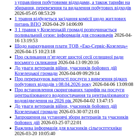
з управління побутовими відходами, а також тарифи на
збирання, перевезення та видалення побутових відходів
2026-05-05 08:53:29
1 травня відбудеться засідання комісії щодо житлових
питань ВПО
2026-04-29 14:06:09
З 1 травня у Козелецькій громаді розпочинається
поливальний сезон: інформація для споживачів
2026-04-
16 13:19:53
Щодо нарахування плати ТОВ «Еко-Сервіс-Козелець»
2026-04-15 10:23:18
Про скликання п’ятдесят шостої сесії селищної ради
восьмого скликання
2026-04-13 09:20:16
До уваги ветеранів війни, учасників бойових дій
Козелецької громади
2026-04-09 09:29:14
Про перерахунок вартості послуги з вивезення рідких
побутових відходів з 08.04.2026 року
2026-04-06 13:09:08
Про встановлення скоригованих тарифів на послуги
централізованого водопостачання та централізованого
водовідведення на 2026 рік
2026-04-02 13:47:15
До уваги ветеранів війни, учасників бойових дій
Козелецької громади
2026-03-30 07:21:01
Запрошення на установчі збори ветеранів та учасників
бойових дій
2026-03-25 07:22:01
Важлива інформація для власників сільгосптехніки
2026-03-20 10:05:40