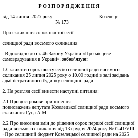
Р О З П О Р Я Д Ж Е Н
Н
Я
від 14 липня 2025 року Козелець
№ 173
Про скликання сорок шостої сесії
селищної ради восьмого скликання
Відповідно до ст. 46 Закону України «Про місцеве
самоврядування в Україні»,
зобов’
язую:
1.Скликати сорок шосту сесію селищної ради восьмого
скликання 25 липня 2025 року о 10.00 годині в залі засідань
адміністративного будинку селищної ради.
2. На розгляд сесії винести наступні питання:
2.1 Про дострокове припинення
повноважень депутата Козелецької селищної ради восьмого
скликання Гуца А.М.
2.2 Про внесення змін до рішення сорок першої сесії селищної
ради восьмого скликання від 13 грудня 2024 року №01-41/VIII
«Про селищний бюджет Козелецької селищної ради на 2025