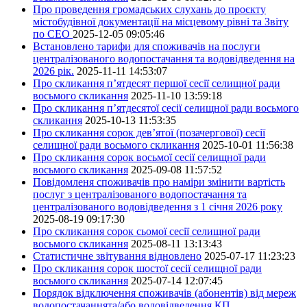
Про проведення громадських слухань до проєкту
містобудівної документації на місцевому рівні та Звіту
по СЕО
2025-12-05 09:05:46
Встановлено тарифи для споживачів на послуги
централізованого водопостачання та водовідведення на
2026 рік.
2025-11-11 14:53:07
Про скликання п’ятдесят першої сесії селищної ради
восьмого скликання
2025-11-10 13:59:18
Про скликання п’ятдесятої сесії селищної ради восьмого
скликання
2025-10-13 11:53:35
Про скликання сорок дев’ятої (позачергової) сесії
селищної ради восьмого скликання
2025-10-01 11:56:38
Про скликання сорок восьмої сесії селищної ради
восьмого скликання
2025-09-08 11:57:52
Повідомленя споживачів про наміри змінити вартість
послуг з централізованого водопостачання та
централізованого водовідведення з 1 січня 2026 року
2025-08-19 09:17:30
Про скликання сорок сьомої сесії селищної ради
восьмого скликання
2025-08-11 13:13:43
Статистичне звітування відновлено
2025-07-17 11:23:23
Про скликання сорок шостої сесії селищної ради
восьмого скликання
2025-07-14 12:07:45
Порядок відключення споживачів (абонентів) від мереж
водопостачаннята/або водовідведення КП