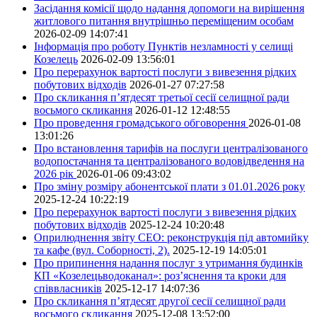
Засідання комісії щодо надання допомоги на вирішення
житлового питання внутрішньо переміщеним особам
2026-02-09 14:07:41
Інформація про роботу Пунктів незламності у селищі
Козелець
2026-02-09 13:56:01
Про перерахунок вартості послуги з вивезення рідких
побутових відходів
2026-01-27 07:27:58
Про скликання п’ятдесят третьої сесії селищної ради
восьмого скликання
2026-01-12 12:48:55
Про проведення громадського обговорення
2026-01-08
13:01:26
Про встановлення тарифів на послуги централізованого
водопостачання та централізованого водовідведення на
2026 рік
2026-01-06 09:43:02
Про зміну розміру абонентської плати з 01.01.2026 року
2025-12-24 10:22:19
Про перерахунок вартості послуги з вивезення рідких
побутових відходів
2025-12-24 10:20:48
Оприлюднення звіту СЕО: реконструкція під автомийку
та кафе (вул. Соборності, 2).
2025-12-19 14:05:01
Про припинення надання послуг з утримання будинків
КП «Козелецьводоканал»: роз’яснення та кроки для
співвласників
2025-12-17 14:07:36
Про скликання п’ятдесят другої сесії селищної ради
восьмого скликання
2025-12-08 13:52:00