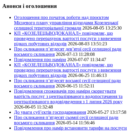
Анонси і оголошення
Оголошення про початок роботи над проєктом
Місцевого плану управління відходами Козелецької
селищної територіальної громади
2026-08-05 13:25:30
КП «КОЗЕЛЕЦЬВОДОКАНАЛ» повідомляє, що
проведено перерахунок вартості послуги з вивезення
рідких побутових відходів
2026-08-03 13:51:23
Про скликання п’ятдесят дев’ятої сесії селищної ради
восьмого скликання
2026-07-13 11:28:08
Повідомлення про наміри
2026-07-07 11:34:47
КП «КОЗЕЛЕЦЬВОДОКАНАЛ» повідомляє, що
проведено перерахунок вартості послуги з вивезення
рідких побутових відходів
2026-06-25 11:46:13
Про скликання п’ятдесят восьмої сесії селищної ради
восьмого скликання
2026-06-15 11:52:11
Повідомлення споживачів про наміри скоригувати
вартість послуг з централізрваного водопостачання та
централізованого водовідведення з 1 липня 2026 року
2026-06-05 11:32:48
До уваги суб’єктів господарювання
2026-05-27 13:17:58
Про скликання п’ятдесят сьомої сесії селищної ради
восьмого скликання
2026-05-14 11:56:46
Повідомлення про намір встановити тарифи на послуги