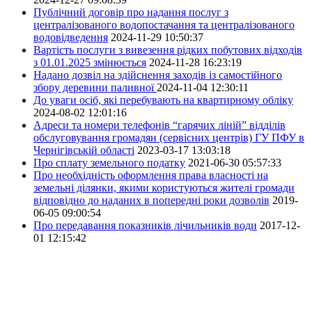
Публічний договір про надання послуг з
централізованого водопостачання та централізованого
водовідведення
2024-11-29 10:50:37
Вартість послуги з вивезення рідких побутових відходів
з 01.01.2025 змінюється
2024-11-28 16:23:19
Надано дозвіл на здійснення заходів із самостійного
збору деревини паливної
2024-11-04 12:30:11
До уваги осіб, які перебувають на квартирному обліку
2024-08-02 12:01:16
Адреси та номери телефонів “гарячих ліній” відділів
обслуговування громадян (сервісних центрів) ГУ ПФУ в
Чернігівській області
2023-03-17 13:03:18
Про сплату земельного податку
2021-06-30 05:57:33
Про необхідність оформлення права власності на
земельні ділянки, якими користуються жителі громади
відповідно до наданих в попередні роки дозволів
2019-
06-05 09:00:54
Про передавання показників лічильників води
2017-12-
01 12:15:42