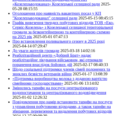
«Козелецьводоканал» Козелецької селищної ради
2025-
05-28 08:15:55
Оголошення про наявність вакантних посад у КП
"Козелецьводоканал" селищної ради
2025-05-15 08:45:15
Графік вивезення твердих побутових відходів ТОВ «Еко-
Сервіс-Козелець» з Козелецької селищної територіальної
громади за безконтейнерною та контейнерною схемою
на 2025 рік
2025-05-01 07:47:13
Про встановлення поливального сезону в 2025 році
2025-04-14 07:29:47
До уваги жителів громади
2025-03-18 14:02:16
Реабілітаційний центр «Добрий Брат» надає
реабілітаційне лікування військовим, які отримали
поранення внаслідок бойових дій
2025-02-17 08:40:33
Щодо соціальної підтримки членів сімей полонених та
зниклих безвісти ветеранів війни
2025-01-17 13:08:39
«Підтримка виробництва молока з доданою вартістю
сімейними господарствами»
2025-01-06 13:14:02
Змінились тарифи на послуги централізованого
водопостачання та централізованого водовідведення
2025-01-02 12:26:32
Повідомлення про намір встановити тарифи на послуги
з управління побутовими відходами, а також тарифи на
збирання, перевезення та видалення побутових відходів
2024-12-27 09:08:39