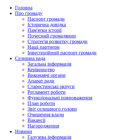
Головна
Про громаду
Паспорт громади
Історична довідка
Пам'ятки історії
Почесний громадянин
Стратегія розвитку громади
Наші партнери
Інвестиційний паспорт громади
Селищна рада
Загальна інформація
Керівництво
Виконавчі органи
Апарат ради
Старостинські округи
Регламент роботи
Функціональні повноваження
План роботи
Звіт селищного голови
Очищення влади
Вакансії
Нагородження
Новини
Галузева інформація