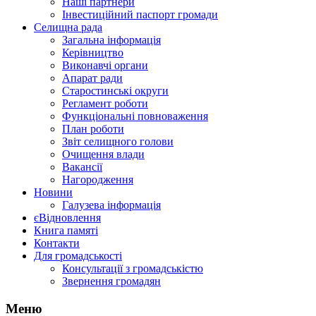
Наші партнери
Інвестиційний паспорт громади
Селищна рада
Загальна інформація
Керівництво
Виконавчі органи
Апарат ради
Старостинські округи
Регламент роботи
Функціональні повноваження
План роботи
Звіт селищного голови
Очищення влади
Вакансії
Нагородження
Новини
Галузева інформація
єВідновлення
Книга памяті
Контакти
Для громадськості
Консультації з громадськістю
Звернення громадян
Меню