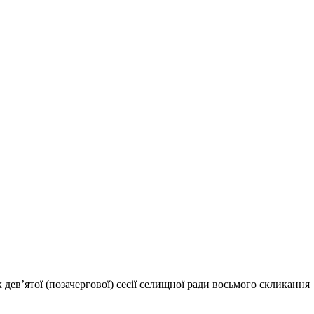
дев’ятої (позачергової) сесії селищної ради восьмого скликання