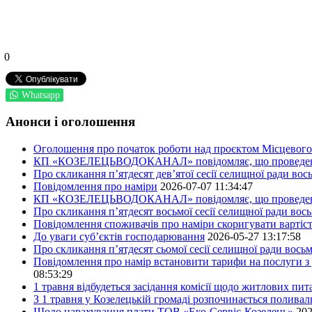
0
Whatsapp
Анонси і оголошення
Оголошення про початок роботи над проєктом Місцевого 
КП «КОЗЕЛЕЦЬВОДОКАНАЛ» повідомляє, що проведено пер
Про скликання п’ятдесят дев’ятої сесії селищної ради во
Повідомлення про наміри
2026-07-07 11:34:47
КП «КОЗЕЛЕЦЬВОДОКАНАЛ» повідомляє, що проведено пер
Про скликання п’ятдесят восьмої сесії селищної ради вос
Повідомлення споживачів про наміри скоригувати вартіст
До уваги суб’єктів господарювання
2026-05-27 13:17:58
Про скликання п’ятдесят сьомої сесії селищної ради вось
Повідомлення про намір встановити тарифи на послуги з 
08:53:29
1 травня відбудеться засідання комісії щодо житлових пи
З 1 травня у Козелецькій громаді розпочинається поливал
Щодо нарахування плати ТОВ «Еко-Сервіс-Козелець»
202