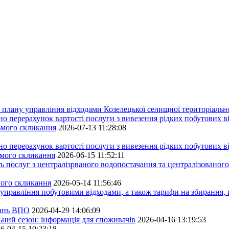
плану управління відходами Козелецької селищної територіальн
ерахунок вартості послуги з вивезення рідких побутових ві
сьмого скликання
2026-07-13 11:28:08
ерахунок вартості послуги з вивезення рідких побутових ві
ьмого скликання
2026-06-15 11:52:11
ь послуг з централізрваного водопостачання та централізованого
мого скликання
2026-05-14 11:56:46
управління побутовими відходами, а також тарифи на збирання, 
тань ВПО
2026-04-29 14:06:09
ьний сезон: інформація для споживачів
2026-04-16 13:19:53
6-04-15 10:23:18