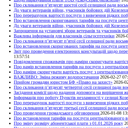
Про скликання п’ятдесят шостої сесії селищної ради вос
До уваги ветеранів війни, учасників бойових дій Козелец
Про перерахунок вартості послуги з вивезення рідких побу
Про встановлення скоригованих тарифів на послуги центр
До уваги ветеранів війни, учасників бойових дій Козелец
Запрошення на установчі збори ветеранів та учасників бо
Важлива інформація для власників сільгосптехніки
2026-0
Про скликання п’ятдесят п’ятої сесії селищної ради вось
Про встановлення скоригованих тарифів на послуги центр
Звіт про проведення електронних консультацій щодо пере
13:57:51
Повідомлення споживачів про наміри скоригувати вартість
Про намір встановлення тарифів на послуги з централіз
Про наміри скоригувати вартість послуг з централізовано
ВАЖЛИВО: Зміна режиму водопостачання
2026-02-27 07
Прийом громадян юристом БФ «Право на захист»
2026-02
Про скликання п’ятдесят четвертої сесії селищної ради в
Засідання комісії щодо надання допомоги на вирішення 
Інформація про роботу Пунктів незламності у селищі Коз
Про перерахунок вартості послуги з вивезення рідких поб
Про скликання п’ятдесят третьої сесії селищної ради вос
Про проведення громадського обговорення
2026-01-08 13
Про встановлення тарифів на послуги централізованого в
Про зміну розміру абонентської плати з 01.01.2026 року
2