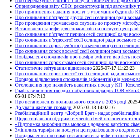
Про перерахунок вартості послуги з вивезення рідких поб
Оприлюднення звіту СЕО: реконструкція під автомийку та 
Про припинення надання послуг з утримання будинків КП
Про скликання п’ятдесят другої сесії селищної ради вось
Про проведення громадських слухань до проєкту містобуд
Встановлено тарифи для споживачів на послуги централіз
Про скликання п’ятдесят першої сесії селищної ради вос
Про скликання п’ятдесятої сесії селищної ради восьмого 
Про скликання сорок дев’ятої (позачергової) сесії селищ
Про скликання сорок восьмої сесії селищної ради восьмо
Повідомленя споживачів про наміри змінити вартість посл
Про скликання сорок сьомої сесії селищної ради восьмог
Статистичне звітування відновлено
2025-07-17 11:23:23
Про скликання сорок шостої сесії селищної ради восьмог
Порядок відключення споживачів (абонентів) від мереж 
Оголошення про наявність вакантних посад у КП "Козел
Графік вивезення твердих побутових відходів ТОВ «Еко-С
05-01 07:47:13
Про встановлення поливального сезону в 2025 році
2025-
До уваги жителів громади
2025-03-18 14:02:16
Реабілітаційний центр «Добрий Брат» надає реабілітаційн
Щодо соціальної підтримки членів сімей полонених та зни
«Підтримка виробництва молока з доданою вартістю сім
Змінились тарифи на послуги централізованого водопоста
Повідомлення про намір встановити тарифи на послуги з 