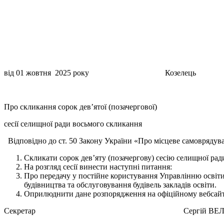
від 01 жовтня 2025 року Козеле
Про скликання сорок дев’ятої (позачергової)
сесії селищної ради восьмого скликання
Відповідно до ст. 50 Закону України «Про місцеве самоврядува
Скликати сорок дев’яту (позачергову) сесію селищної рад
На розгляд сесії винести наступні питання:
Про передачу у постійне користування Управлінню освіти,
будівництва та обслуговування будівель закладів освіти.
Оприлюднити дане розпорядження на офіційному вебсайті
Секретар Сергій ВЕЛИКО