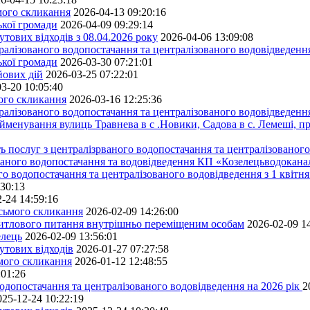
ьмого скликання
2026-04-13 09:20:16
ької громади
2026-04-09 09:29:14
тових відходів з 08.04.2026 року
2026-04-06 13:09:08
алізованого водопостачання та централізованого водовідведення
ької громади
2026-03-30 07:21:01
йових дій
2026-03-25 07:22:01
3-20 10:05:40
мого скликання
2026-03-16 12:25:36
алізованого водопостачання та централізованого водовідведення
йменування вулиць Травнева в с .Новики, Садова в с. Лемеші, пр
 послуг з централізрваного водопостачання та централізованого 
ованого водопостачання та водовідведення КП «Козелецьводокана
го водопостачання та централізованого водовідведення з 1 квітня
:30:13
-24 14:59:16
осьмого скликання
2026-02-09 14:26:00
житлового питання внутрішньо переміщеним особам
2026-02-09 1
елець
2026-02-09 13:56:01
утових відходів
2026-01-27 07:27:58
ьмого скликання
2026-01-12 12:48:55
:01:26
одопостачання та централізованого водовідведення на 2026 рік
2
025-12-24 10:22:19