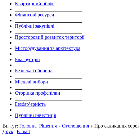
Квартирний облік
___________________________
Фінансові ресурси
___________________________
Публічні закупівлі
___________________________
Просторовий розвиток території
___________________________
Містобудування та архітектура
___________________________
Благоустрій
___________________________
Безпека і оборона
___________________________
Місцеві вибори
___________________________
Сторінка профспілки
___________________________
Безбар’єрність
___________________________
Публічні інвестиції
Ви тут:
Головна
Рішення
Оголошення
Про скликання сорок 
Друк
|
E-mail