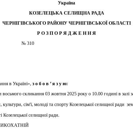
Україна
КОЗЕЛЕЦЬКА СЕЛИЩНА РАДА
ЧЕРНІГІВСЬКОГО РАЙОНУ ЧЕРНІГІВСЬКОЇ ОБЛАСТІ
Р О З П О Р Я Д Ж Е Н
Н
Я
ць № 310
ння в Україні»,
з о б о в ’
я з у ю:
и восьмого скликання 03 жовтня 2025 року о 10.00 годині в залі 
 культури, сім'ї, молоді та спорту Козелецької селищної ради з
 Козелецької селищної ради.
ХАТНІЙ