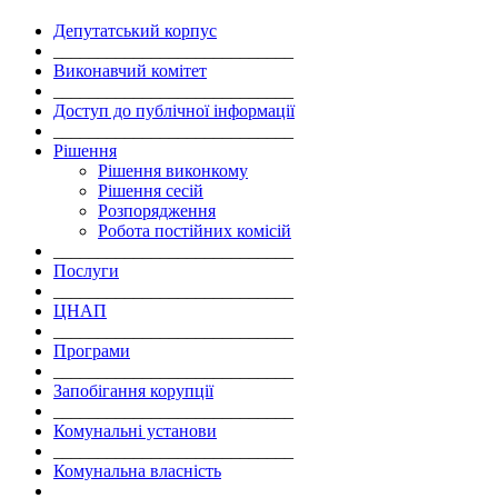
Депутатський корпус
___________________________
Виконавчий комітет
___________________________
Доступ до публічної інформації
___________________________
Рішення
Рішення виконкому
Рішення сесій
Розпорядження
Робота постійних комісій
___________________________
Послуги
___________________________
ЦНАП
___________________________
Програми
___________________________
Запобігання корупції
___________________________
Комунальні установи
___________________________
Комунальна власність
___________________________