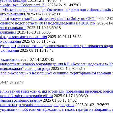
утових відходів
2025-12-24 10:20:48
кафе (вул. Соборності, 2).
2025-12-19 14:05:01
 «Козелецьводоканал»: роз’яснення та кроки для співвласників
мого скликання
2025-12-08 13:52:00
івної документації на місцевому рівні та Звіту по СЕО
2025-12-0
ованого водопостачання та водовідведення на 2026 рік.
2025-11-
ьмого скликання
2025-11-10 13:59:18
скликання
2025-10-13 11:53:35
ної ради восьмого скликання
2025-10-01 11:56:38
го скликання
2025-09-08 11:57:52
уг з централізованого водопостачання та централізованого водов
о скликання
2025-08-11 13:13:43
о скликання
2025-07-14 12:07:45
водопостачаннята/або водовідведення КП «Козелецьводоканал» Ко
ецьводоканал" селищної ради
2025-05-15 08:45:15
ервіс-Козелець» з Козелецької селищної територіальної громади
04-14 07:29:47
е лікування військовим, які отримали поранення внаслідок бойов
клих безвісти ветеранів війни
2025-01-17 13:08:39
ейними господарствами»
2025-01-06 13:14:02
чання та централізованого водовідведення
2025-01-02 12:26:32
управління побутовими відходами, а також тарифи на збирання, 