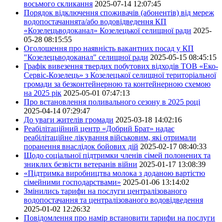
восьмого скликання
2025-07-14 12:07:45
Порядок відключення споживачів (абонентів) від мереж
водопостачаннята/або водовідведення КП
«Козелецьводоканал» Козелецької селищної ради
2025-
05-28 08:15:55
Оголошення про наявність вакантних посад у КП
"Козелецьводоканал" селищної ради
2025-05-15 08:45:15
Графік вивезення твердих побутових відходів ТОВ «Еко-
Сервіс-Козелець» з Козелецької селищної територіальної
громади за безконтейнерною та контейнерною схемою
на 2025 рік
2025-05-01 07:47:13
Про встановлення поливального сезону в 2025 році
2025-04-14 07:29:47
До уваги жителів громади
2025-03-18 14:02:16
Реабілітаційний центр «Добрий Брат» надає
реабілітаційне лікування військовим, які отримали
поранення внаслідок бойових дій
2025-02-17 08:40:33
Щодо соціальної підтримки членів сімей полонених та
зниклих безвісти ветеранів війни
2025-01-17 13:08:39
«Підтримка виробництва молока з доданою вартістю
сімейними господарствами»
2025-01-06 13:14:02
Змінились тарифи на послуги централізованого
водопостачання та централізованого водовідведення
2025-01-02 12:26:32
Повідомлення про намір встановити тарифи на послуги