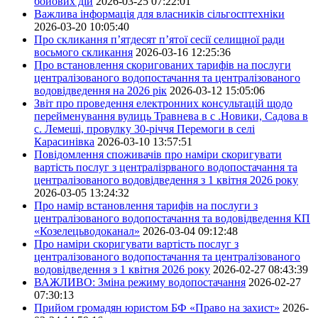
бойових дій
2026-03-25 07:22:01
Важлива інформація для власників сільгосптехніки
2026-03-20 10:05:40
Про скликання п’ятдесят п’ятої сесії селищної ради
восьмого скликання
2026-03-16 12:25:36
Про встановлення скоригованих тарифів на послуги
централізованого водопостачання та централізованого
водовідведення на 2026 рік
2026-03-12 15:05:06
Звіт про проведення електронних консультацій щодо
перейменування вулиць Травнева в с .Новики, Садова в
с. Лемеші, провулку 30-річчя Перемоги в селі
Карасинівка
2026-03-10 13:57:51
Повідомлення споживачів про наміри скоригувати
вартість послуг з централізрваного водопостачання та
централізованого водовідведення з 1 квітня 2026 року
2026-03-05 13:24:32
Про намір встановлення тарифів на послуги з
централізованого водопостачання та водовідведення КП
«Козелецьводоканал»
2026-03-04 09:12:48
Про наміри скоригувати вартість послуг з
централізованого водопостачання та централізованого
водовідведення з 1 квітня 2026 року
2026-02-27 08:43:39
ВАЖЛИВО: Зміна режиму водопостачання
2026-02-27
07:30:13
Прийом громадян юристом БФ «Право на захист»
2026-