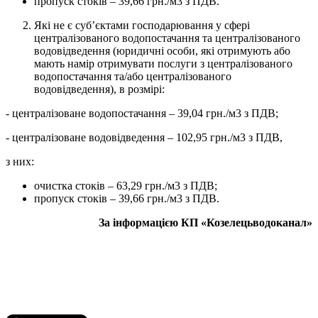
пропуск стоків – 39,66 грн./м3 з ПДВ.
Які не є суб’єктами господарювання у сфері
централізованого водопостачання та централізованого
водовідведення (юридичні особи, які отримують або
мають намір отримувати послуги з централізованого
водопостачання та/або централізованого
водовідведення), в розмірі:
- централізоване водопостачання – 39,04 грн./м3 з ПДВ;
- централізоване водовідведення – 102,95 грн./м3 з ПДВ,
з них:
очистка стоків – 63,29 грн./м3 з ПДВ;
пропуск стоків – 39,66 грн./м3 з ПДВ.
За інформацією
КП
«
Козелецьводоканал
»