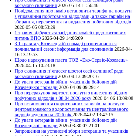
восьмого скликання
2026-05-14 11:56:46
Повідомлення про намір встановити тарифи на послуги
з управління побутовими відходами, а також тарифи на
збирання, перевезення та видалення побутових відходів
2026-05-05 08:53:29
1 травня відбудеться засідання комісії щодо житлових
питань ВПО
2026-04-29 14:06:09
З 1 травня у Козелецькій громаді розпочинається
поливальний сезон: інформація для споживачів
2026-04-
16 13:19:53
Щодо нарахування плати ТОВ «Еко-Сервіс-Козелець»
2026-04-15 10:23:18
Про скликання п’ятдесят шостої сесії селищної ради
восьмого скликання
2026-04-13 09:20:16
До уваги ветеранів війни, учасників бойових дій
Козелецької громади
2026-04-09 09:29:14
Про перерахунок вартості послуги з вивезення рідких
побутових відходів з 08.04.2026 року
2026-04-06 13:09:08
Про встановлення скоригованих тарифів на послуги
централізованого водопостачання та централізованого
водовідведення на 2026 рік
2026-04-02 13:47:15
До уваги ветеранів війни, учасників бойових дій
Козелецької громади
2026-03-30 07:21:01
Запрошення на установчі збори ветеранів та учасників