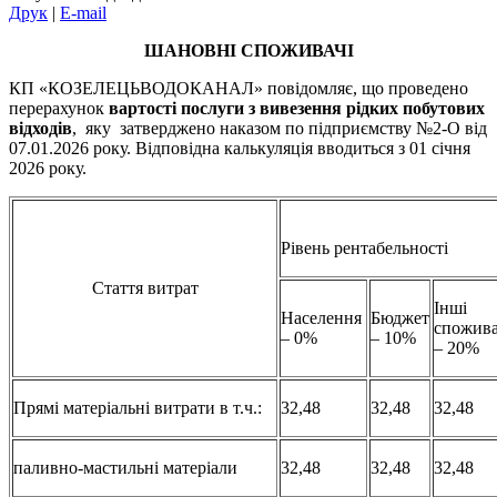
Друк
|
E-mail
ШАНОВНІ СПОЖИВАЧІ
КП «КОЗЕЛЕЦЬВОДОКАНАЛ» повідомляє, що проведено
перерахунок
вартості послуги з виве
зення рідких побутових
відходів
, яку затверджено наказом по підприємству №2-О від
07.01.2026 року. Відповідна калькуляція вводиться з 01 січня
2026 року.
Рівень рентабельності
Стаття витрат
Інші
Населення
Бюджет
спожива
– 0%
– 10%
– 20%
Прямі матеріальні витрати в т.ч.:
32,48
32,48
32,48
паливно-мастильні матеріали
32,48
32,48
32,48