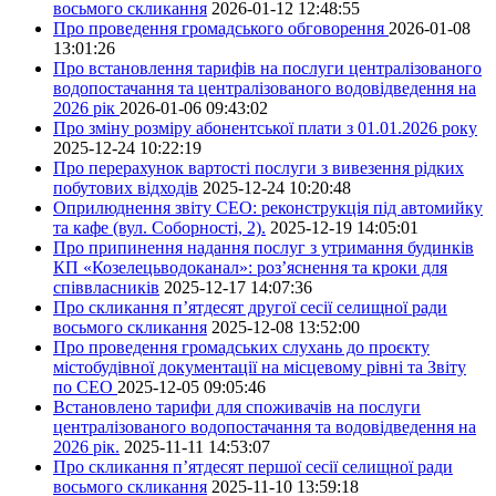
восьмого скликання
2026-01-12 12:48:55
Про проведення громадського обговорення
2026-01-08
13:01:26
Про встановлення тарифів на послуги централізованого
водопостачання та централізованого водовідведення на
2026 рік
2026-01-06 09:43:02
Про зміну розміру абонентської плати з 01.01.2026 року
2025-12-24 10:22:19
Про перерахунок вартості послуги з вивезення рідких
побутових відходів
2025-12-24 10:20:48
Оприлюднення звіту СЕО: реконструкція під автомийку
та кафе (вул. Соборності, 2).
2025-12-19 14:05:01
Про припинення надання послуг з утримання будинків
КП «Козелецьводоканал»: роз’яснення та кроки для
співвласників
2025-12-17 14:07:36
Про скликання п’ятдесят другої сесії селищної ради
восьмого скликання
2025-12-08 13:52:00
Про проведення громадських слухань до проєкту
містобудівної документації на місцевому рівні та Звіту
по СЕО
2025-12-05 09:05:46
Встановлено тарифи для споживачів на послуги
централізованого водопостачання та водовідведення на
2026 рік.
2025-11-11 14:53:07
Про скликання п’ятдесят першої сесії селищної ради
восьмого скликання
2025-11-10 13:59:18