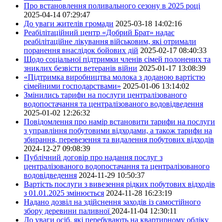
Про встановлення поливального сезону в 2025 році
2025-04-14 07:29:47
До уваги жителів громади
2025-03-18 14:02:16
Реабілітаційний центр «Добрий Брат» надає
реабілітаційне лікування військовим, які отримали
поранення внаслідок бойових дій
2025-02-17 08:40:33
Щодо соціальної підтримки членів сімей полонених та
зниклих безвісти ветеранів війни
2025-01-17 13:08:39
«Підтримка виробництва молока з доданою вартістю
сімейними господарствами»
2025-01-06 13:14:02
Змінились тарифи на послуги централізованого
водопостачання та централізованого водовідведення
2025-01-02 12:26:32
Повідомлення про намір встановити тарифи на послуги
з управління побутовими відходами, а також тарифи на
збирання, перевезення та видалення побутових відходів
2024-12-27 09:08:39
Публічний договір про надання послуг з
централізованого водопостачання та централізованого
водовідведення
2024-11-29 10:50:37
Вартість послуги з вивезення рідких побутових відходів
з 01.01.2025 змінюється
2024-11-28 16:23:19
Надано дозвіл на здійснення заходів із самостійного
збору деревини паливної
2024-11-04 12:30:11
До уваги осіб, які перебувають на квартирному обліку