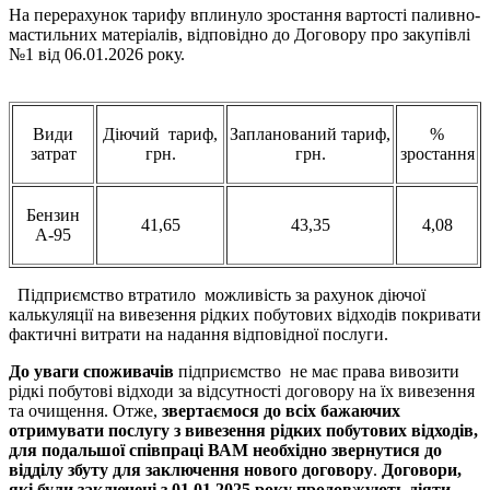
На перерахунок тарифу вплинуло зростання вартості паливно-
мастильних матеріалів, відповідно до Договору про закупівлі
№1 від 06.01.2026 року.
Види
Діючий тариф,
Запланований тариф,
%
затрат
грн.
грн.
зростання
Бензин
41,65
43,35
4,08
А-95
Підприємство втратило можливість за рахунок діючої
калькуляції на вивезення рідких побутових відходів покривати
фактичні витрати на надання відповідної послуги.
До уваги споживачів
підприємство не має права вивозити
рідкі побутові відходи за відсутності договору на їх вивезення
та очищення. Отже,
звертаємося до всіх бажаючих
отримувати послугу з вивезення рідких побутових відходів,
для подальшої співпраці ВАМ необхідно звернутися до
відділу збуту для
заключення
нового договору
.
Договори,
які були
заключ
е
ні
з 01.0
1
.2025 року продовжують діяти.