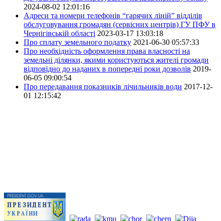
2024-08-02 12:01:16
Адреси та номери телефонів “гарячих ліній” відділів
обслуговування громадян (сервісних центрів) ГУ ПФУ в
Чернігівській області
2023-03-17 13:03:18
Про сплату земельного податку
2021-06-30 05:57:33
Про необхідність оформлення права власності на
земельні ділянки, якими користуються жителі громади
відповідно до наданих в попередні роки дозволів
2019-
06-05 09:00:54
Про передавання показників лічильників води
2017-12-
01 12:15:42