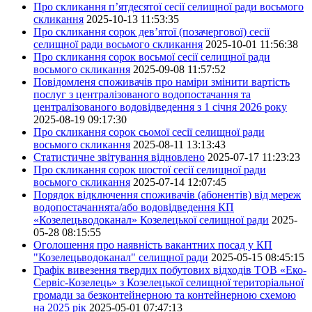
Про скликання п’ятдесятої сесії селищної ради восьмого
скликання
2025-10-13 11:53:35
Про скликання сорок дев’ятої (позачергової) сесії
селищної ради восьмого скликання
2025-10-01 11:56:38
Про скликання сорок восьмої сесії селищної ради
восьмого скликання
2025-09-08 11:57:52
Повідомленя споживачів про наміри змінити вартість
послуг з централізованого водопостачання та
централізованого водовідведення з 1 січня 2026 року
2025-08-19 09:17:30
Про скликання сорок сьомої сесії селищної ради
восьмого скликання
2025-08-11 13:13:43
Статистичне звітування відновлено
2025-07-17 11:23:23
Про скликання сорок шостої сесії селищної ради
восьмого скликання
2025-07-14 12:07:45
Порядок відключення споживачів (абонентів) від мереж
водопостачаннята/або водовідведення КП
«Козелецьводоканал» Козелецької селищної ради
2025-
05-28 08:15:55
Оголошення про наявність вакантних посад у КП
"Козелецьводоканал" селищної ради
2025-05-15 08:45:15
Графік вивезення твердих побутових відходів ТОВ «Еко-
Сервіс-Козелець» з Козелецької селищної територіальної
громади за безконтейнерною та контейнерною схемою
на 2025 рік
2025-05-01 07:47:13