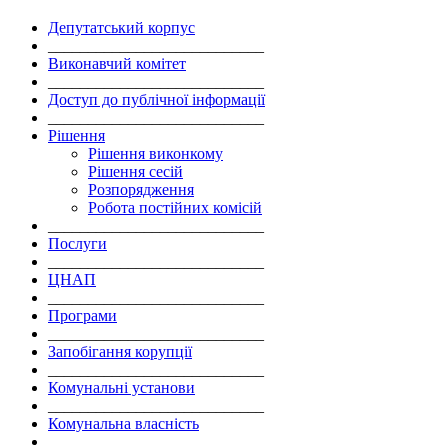
Депутатський корпус
___________________________
Виконавчий комітет
___________________________
Доступ до публічної інформації
___________________________
Рішення
Рішення виконкому
Рішення сесій
Розпорядження
Робота постійних комісій
___________________________
Послуги
___________________________
ЦНАП
___________________________
Програми
___________________________
Запобігання корупції
___________________________
Комунальні установи
___________________________
Комунальна власність
___________________________