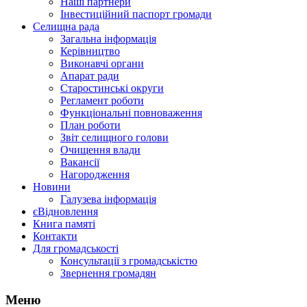
Наші партнери
Інвестиційний паспорт громади
Селищна рада
Загальна інформація
Керівництво
Виконавчі органи
Апарат ради
Старостинські округи
Регламент роботи
Функціональні повноваження
План роботи
Звіт селищного голови
Очищення влади
Вакансії
Нагородження
Новини
Галузева інформація
єВідновлення
Книга памяті
Контакти
Для громадськості
Консультації з громадськістю
Звернення громадян
Меню