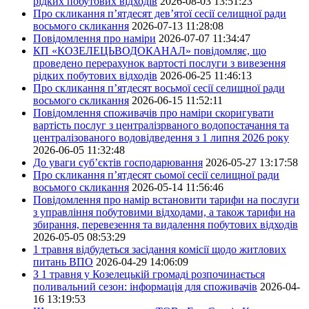
рідких побутових відходів
2026-08-03 13:51:23
Про скликання п’ятдесят дев’ятої сесії селищної ради
восьмого скликання
2026-07-13 11:28:08
Повідомлення про наміри
2026-07-07 11:34:47
КП «КОЗЕЛЕЦЬВОДОКАНАЛ» повідомляє, що
проведено перерахунок вартості послуги з вивезення
рідких побутових відходів
2026-06-25 11:46:13
Про скликання п’ятдесят восьмої сесії селищної ради
восьмого скликання
2026-06-15 11:52:11
Повідомлення споживачів про наміри скоригувати
вартість послуг з централізрваного водопостачання та
централізованого водовідведення з 1 липня 2026 року
2026-06-05 11:32:48
До уваги суб’єктів господарювання
2026-05-27 13:17:58
Про скликання п’ятдесят сьомої сесії селищної ради
восьмого скликання
2026-05-14 11:56:46
Повідомлення про намір встановити тарифи на послуги
з управління побутовими відходами, а також тарифи на
збирання, перевезення та видалення побутових відходів
2026-05-05 08:53:29
1 травня відбудеться засідання комісії щодо житлових
питань ВПО
2026-04-29 14:06:09
З 1 травня у Козелецькій громаді розпочинається
поливальний сезон: інформація для споживачів
2026-04-
16 13:19:53