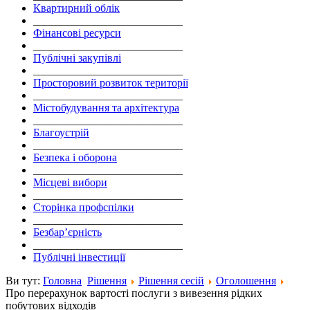
Квартирний облік
___________________________
Фінансові ресурси
___________________________
Публічні закупівлі
___________________________
Просторовий розвиток території
___________________________
Містобудування та архітектура
___________________________
Благоустрій
___________________________
Безпека і оборона
___________________________
Місцеві вибори
___________________________
Сторінка профспілки
___________________________
Безбар’єрність
___________________________
Публічні інвестиції
Ви тут:
Головна
Рішення
Рішення сесій
Оголошення
Про перерахунок вартості послуги з вивезення рідких
побутових відходів