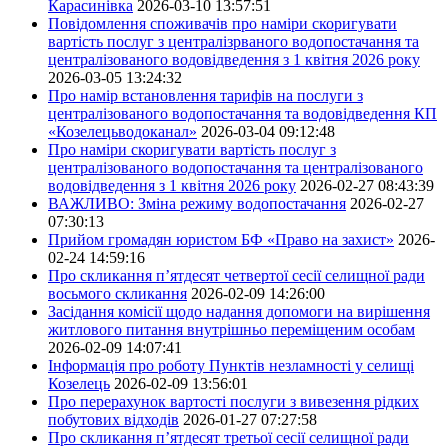
Карасинівка
2026-03-10 13:57:51
Повідомлення споживачів про наміри скоригувати
вартість послуг з централізрваного водопостачання та
централізованого водовідведення з 1 квітня 2026 року
2026-03-05 13:24:32
Про намір встановлення тарифів на послуги з
централізованого водопостачання та водовідведення КП
«Козелецьводоканал»
2026-03-04 09:12:48
Про наміри скоригувати вартість послуг з
централізованого водопостачання та централізованого
водовідведення з 1 квітня 2026 року
2026-02-27 08:43:39
ВАЖЛИВО: Зміна режиму водопостачання
2026-02-27
07:30:13
Прийом громадян юристом БФ «Право на захист»
2026-
02-24 14:59:16
Про скликання п’ятдесят четвертої сесії селищної ради
восьмого скликання
2026-02-09 14:26:00
Засідання комісії щодо надання допомоги на вирішення
житлового питання внутрішньо переміщеним особам
2026-02-09 14:07:41
Інформація про роботу Пунктів незламності у селищі
Козелець
2026-02-09 13:56:01
Про перерахунок вартості послуги з вивезення рідких
побутових відходів
2026-01-27 07:27:58
Про скликання п’ятдесят третьої сесії селищної ради