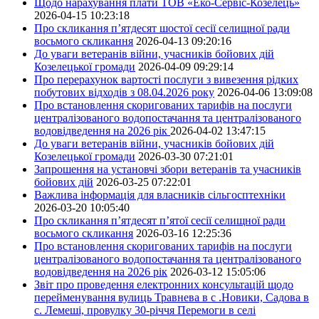
Щодо нарахування плати ТОВ «Еко-Сервіс-Козелець»
2026-04-15 10:23:18
Про скликання п’ятдесят шостої сесії селищної ради
восьмого скликання
2026-04-13 09:20:16
До уваги ветеранів війни, учасників бойових дій
Козелецької громади
2026-04-09 09:29:14
Про перерахунок вартості послуги з вивезення рідких
побутових відходів з 08.04.2026 року
2026-04-06 13:09:08
Про встановлення скоригованих тарифів на послуги
централізованого водопостачання та централізованого
водовідведення на 2026 рік
2026-04-02 13:47:15
До уваги ветеранів війни, учасників бойових дій
Козелецької громади
2026-03-30 07:21:01
Запрошення на установчі збори ветеранів та учасників
бойових дій
2026-03-25 07:22:01
Важлива інформація для власників сільгосптехніки
2026-03-20 10:05:40
Про скликання п’ятдесят п’ятої сесії селищної ради
восьмого скликання
2026-03-16 12:25:36
Про встановлення скоригованих тарифів на послуги
централізованого водопостачання та централізованого
водовідведення на 2026 рік
2026-03-12 15:05:06
Звіт про проведення електронних консультацій щодо
перейменування вулиць Травнева в с .Новики, Садова в
с. Лемеші, провулку 30-річчя Перемоги в селі