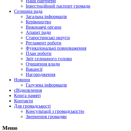
Наші партнери
Інвестиційний паспорт громади
Селищна рада
Загальна інформація
Керівництво
Виконавчі органи
Апарат ради
Старостинські округи
Регламент роботи
Функціональні повноваження
План роботи
Звіт селищного голови
Очищення влади
Вакансії
Нагородження
Новини
Галузева інформація
єВідновлення
Книга памяті
Контакти
Для громадськості
Консультації з громадськістю
Звернення громадян
Меню