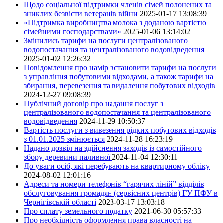
Щодо соціальної підтримки членів сімей полонених та
зниклих безвісти ветеранів війни
2025-01-17 13:08:39
«Підтримка виробництва молока з доданою вартістю
сімейними господарствами»
2025-01-06 13:14:02
Змінились тарифи на послуги централізованого
водопостачання та централізованого водовідведення
2025-01-02 12:26:32
Повідомлення про намір встановити тарифи на послуги
з управління побутовими відходами, а також тарифи на
збирання, перевезення та видалення побутових відходів
2024-12-27 09:08:39
Публічний договір про надання послуг з
централізованого водопостачання та централізованого
водовідведення
2024-11-29 10:50:37
Вартість послуги з вивезення рідких побутових відходів
з 01.01.2025 змінюється
2024-11-28 16:23:19
Надано дозвіл на здійснення заходів із самостійного
збору деревини паливної
2024-11-04 12:30:11
До уваги осіб, які перебувають на квартирному обліку
2024-08-02 12:01:16
Адреси та номери телефонів “гарячих ліній” відділів
обслуговування громадян (сервісних центрів) ГУ ПФУ в
Чернігівській області
2023-03-17 13:03:18
Про сплату земельного податку
2021-06-30 05:57:33
Про необхідність оформлення права власності на