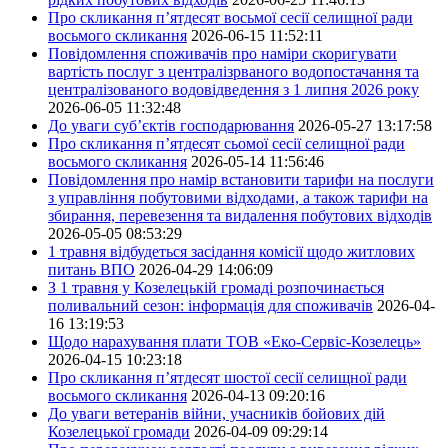
Про скликання п’ятдесят восьмої сесії селищної ради
восьмого скликання
2026-06-15 11:52:11
Повідомлення споживачів про наміри скоригувати
вартість послуг з централізрваного водопостачання та
централізованого водовідведення з 1 липня 2026 року
2026-06-05 11:32:48
До уваги суб’єктів господарювання
2026-05-27 13:17:58
Про скликання п’ятдесят сьомої сесії селищної ради
восьмого скликання
2026-05-14 11:56:46
Повідомлення про намір встановити тарифи на послуги
з управління побутовими відходами, а також тарифи на
збирання, перевезення та видалення побутових відходів
2026-05-05 08:53:29
1 травня відбудеться засідання комісії щодо житлових
питань ВПО
2026-04-29 14:06:09
З 1 травня у Козелецькій громаді розпочинається
поливальний сезон: інформація для споживачів
2026-04-
16 13:19:53
Щодо нарахування плати ТОВ «Еко-Сервіс-Козелець»
2026-04-15 10:23:18
Про скликання п’ятдесят шостої сесії селищної ради
восьмого скликання
2026-04-13 09:20:16
До уваги ветеранів війни, учасників бойових дій
Козелецької громади
2026-04-09 09:29:14