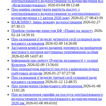
централізованого водопостачання та водовідведення КП
«Козелецьводоканал»
2026-03-04 09:12:48
Про наміри скоригувати вартість послуг з
централізованого водопостачання та централізованого
водовідведення з 1 квітня 2026 року
2026-02-27 08:43:39
ВАЖЛИВО: Зміна режиму водопостачання
2026-02-27
07:30:13
Прийом громадян юристом БФ «Право на захист»
2026-
02-24 14:59:16
Про скликання п’ятдесят четвертої сесії селищної ради
восьмого скликання
2026-02-09 14:26:00
Засідання комісії щодо надання допомоги на вирішення
житлового питання внутрішньо переміщеним особам
2026-02-09 14:07:41
Інформація про роботу Пунктів незламності у селищі
Козелець
2026-02-09 13:56:01
Про перерахунок вартості послуги з вивезення рідких
побутових відходів
2026-01-27 07:27:58
Про скликання п’ятдесят третьої сесії селищної ради
восьмого скликання
2026-01-12 12:48:55
Про проведення громадського обговорення
2026-01-08
13:01:26
Про встановлення тарифів на послуги централізованого
водопостачання та централізованого водовідведення на
2026 рік
2026-01-06 09:43:02