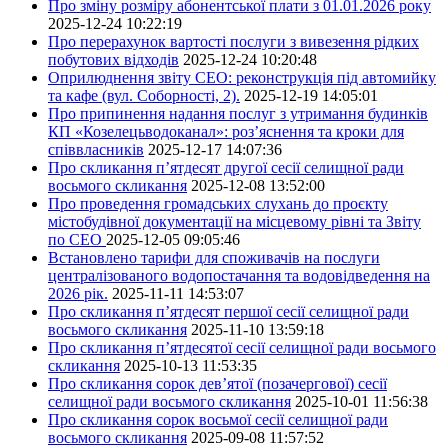
Про зміну розміру абонентської плати з 01.01.2026 року
2025-12-24 10:22:19
Про перерахунок вартості послуги з вивезення рідких
побутових відходів
2025-12-24 10:20:48
Оприлюднення звіту СЕО: реконструкція під автомийку
та кафе (вул. Соборності, 2).
2025-12-19 14:05:01
Про припинення надання послуг з утримання будинків
КП «Козелецьводоканал»: роз’яснення та кроки для
співвласників
2025-12-17 14:07:36
Про скликання п’ятдесят другої сесії селищної ради
восьмого скликання
2025-12-08 13:52:00
Про проведення громадських слухань до проєкту
містобудівної документації на місцевому рівні та Звіту
по СЕО
2025-12-05 09:05:46
Встановлено тарифи для споживачів на послуги
централізованого водопостачання та водовідведення на
2026 рік.
2025-11-11 14:53:07
Про скликання п’ятдесят першої сесії селищної ради
восьмого скликання
2025-11-10 13:59:18
Про скликання п’ятдесятої сесії селищної ради восьмого
скликання
2025-10-13 11:53:35
Про скликання сорок дев’ятої (позачергової) сесії
селищної ради восьмого скликання
2025-10-01 11:56:38
Про скликання сорок восьмої сесії селищної ради
восьмого скликання
2025-09-08 11:57:52