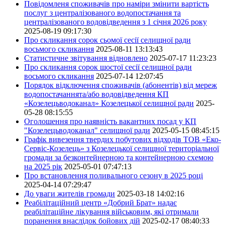
Повідомленя споживачів про наміри змінити вартість
послуг з централізованого водопостачання та
централізованого водовідведення з 1 січня 2026 року
2025-08-19 09:17:30
Про скликання сорок сьомої сесії селищної ради
восьмого скликання
2025-08-11 13:13:43
Статистичне звітування відновлено
2025-07-17 11:23:23
Про скликання сорок шостої сесії селищної ради
восьмого скликання
2025-07-14 12:07:45
Порядок відключення споживачів (абонентів) від мереж
водопостачаннята/або водовідведення КП
«Козелецьводоканал» Козелецької селищної ради
2025-
05-28 08:15:55
Оголошення про наявність вакантних посад у КП
"Козелецьводоканал" селищної ради
2025-05-15 08:45:15
Графік вивезення твердих побутових відходів ТОВ «Еко-
Сервіс-Козелець» з Козелецької селищної територіальної
громади за безконтейнерною та контейнерною схемою
на 2025 рік
2025-05-01 07:47:13
Про встановлення поливального сезону в 2025 році
2025-04-14 07:29:47
До уваги жителів громади
2025-03-18 14:02:16
Реабілітаційний центр «Добрий Брат» надає
реабілітаційне лікування військовим, які отримали
поранення внаслідок бойових дій
2025-02-17 08:40:33