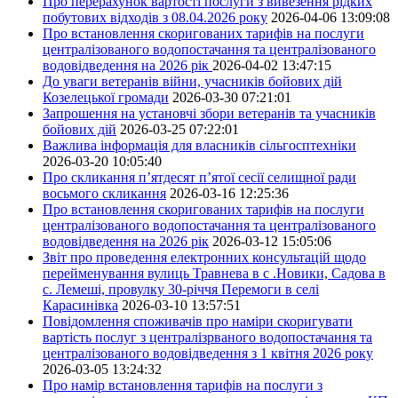
Про перерахунок вартості послуги з вивезення рідких
побутових відходів з 08.04.2026 року
2026-04-06 13:09:08
Про встановлення скоригованих тарифів на послуги
централізованого водопостачання та централізованого
водовідведення на 2026 рік
2026-04-02 13:47:15
До уваги ветеранів війни, учасників бойових дій
Козелецької громади
2026-03-30 07:21:01
Запрошення на установчі збори ветеранів та учасників
бойових дій
2026-03-25 07:22:01
Важлива інформація для власників сільгосптехніки
2026-03-20 10:05:40
Про скликання п’ятдесят п’ятої сесії селищної ради
восьмого скликання
2026-03-16 12:25:36
Про встановлення скоригованих тарифів на послуги
централізованого водопостачання та централізованого
водовідведення на 2026 рік
2026-03-12 15:05:06
Звіт про проведення електронних консультацій щодо
перейменування вулиць Травнева в с .Новики, Садова в
с. Лемеші, провулку 30-річчя Перемоги в селі
Карасинівка
2026-03-10 13:57:51
Повідомлення споживачів про наміри скоригувати
вартість послуг з централізрваного водопостачання та
централізованого водовідведення з 1 квітня 2026 року
2026-03-05 13:24:32
Про намір встановлення тарифів на послуги з