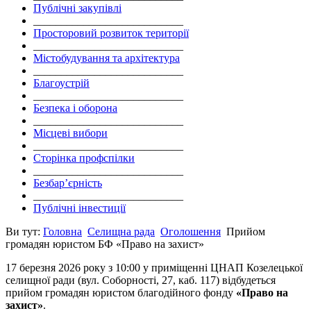
Публічні закупівлі
___________________________
Просторовий розвиток території
___________________________
Містобудування та архітектура
___________________________
Благоустрій
___________________________
Безпека і оборона
___________________________
Місцеві вибори
___________________________
Сторінка профспілки
___________________________
Безбар’єрність
___________________________
Публічні інвестиції
Ви тут:
Головна
Селищна рада
Оголошення
Прийом
громадян юристом БФ «Право на захист»
17 березня 2026 року з 10:00 у приміщенні ЦНАП Козелецької
селищної ради (вул. Соборності, 27, каб. 117) відбудеться
прийом громадян юристом благодійного фонду
«Право на
захист»
.